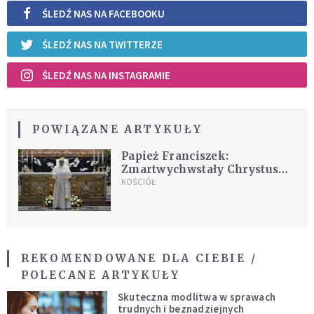
ŚLEDŹ NAS NA FACEBOOKU
ŚLEDŹ NAS NA TWITTERZE
ŚLEDŹ NAS NA INSTAGRAMIE
POWIĄZANE ARTYKUŁY
Papież Franciszek:
Zmartwychwstały Chrystus
jest nadzieją dla tych, którzy
KOŚCIÓŁ
cierpią
REKOMENDOWANE DLA CIEBIE /
POLECANE ARTYKUŁY
Skuteczna modlitwa w sprawach
trudnych i beznadziejnych