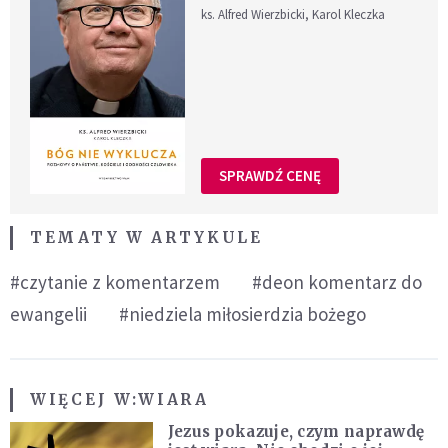
ks. Alfred Wierzbicki, Karol Kleczka
SPRAWDŹ CENĘ
TEMATY W ARTYKULE
#czytanie z komentarzem
#deon komentarz do
ewangelii
#niedziela miłosierdzia bożego
WIĘCEJ W:
WIARA
Jezus pokazuje, czym naprawdę