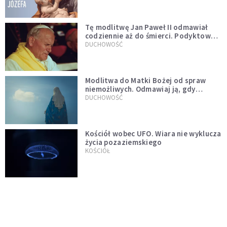
Tę modlitwę Jan Paweł II odmawiał
codziennie aż do śmierci. Podyktował
mu ją ojciec
DUCHOWOŚĆ
Modlitwa do Matki Bożej od spraw
niemożliwych. Odmawiaj ją, gdy
wszystko idzie źle
DUCHOWOŚĆ
Kościół wobec UFO. Wiara nie wyklucza
życia pozaziemskiego
KOŚCIÓŁ