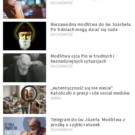
DUCHOWOŚĆ
Niezawodna modlitwa do św. Szarbela.
Po 9 dniach mogą dziać się cuda
DUCHOWOŚĆ
Modlitwa ojca Pio w trudnych i
beznadziejnych sytuacjach
DUCHOWOŚĆ
„Autentyczność się nie niesie”.
Katoliczki o presji i sile social mediów
WIARA
Telegram do św. Józefa. Modlitwa z
prośbą o szybki ratunek
DUCHOWOŚĆ