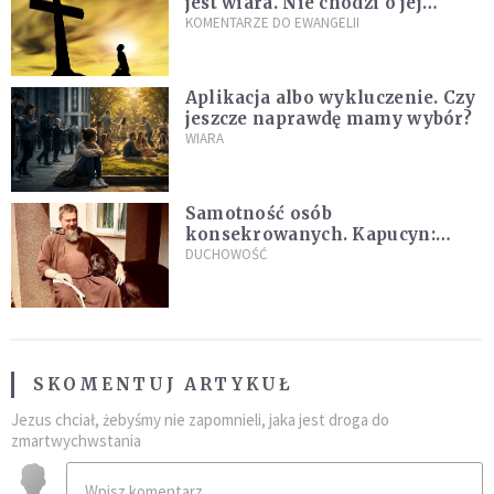
jest wiara. Nie chodzi o jej
wielkość
KOMENTARZE DO EWANGELII
Aplikacja albo wykluczenie. Czy
jeszcze naprawdę mamy wybór?
WIARA
Samotność osób
konsekrowanych. Kapucyn:
Życie w pojedynkę rzadko jest
DUCHOWOŚĆ
sielanką
SKOMENTUJ ARTYKUŁ
Jezus chciał, żebyśmy nie zapomnieli, jaka jest droga do
zmartwychwstania