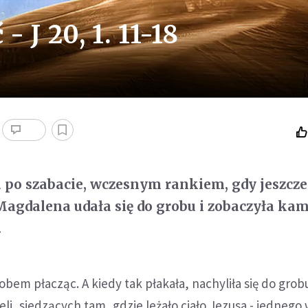
- J 20, 1. 11-18
 po szabacie, wczesnym rankiem, gdy jeszcze
agdalena udała się do grobu i zobaczyła kam
.
obem płacząc. A kiedy tak płakała, nachyliła się do grobu
li, siedzących tam, gdzie leżało ciało Jezusa - jednego