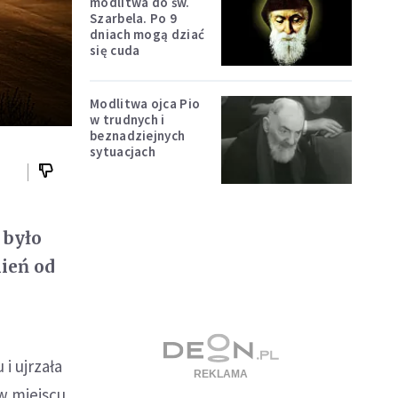
modlitwa do św.
Szarbela. Po 9
dniach mogą dziać
się cuda
Modlitwa ojca Pio
w trudnych i
beznadziejnych
sytuacjach
 było
ień od
 i ujrzała
 w miejscu