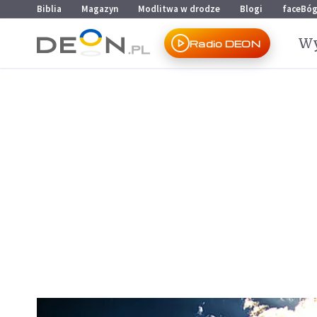
Przejdź do menu głównego
Przejdź do treści
Biblia
Magazyn
Modlitwa w drodze
Blogi
faceBó
Wy
Radio DEON