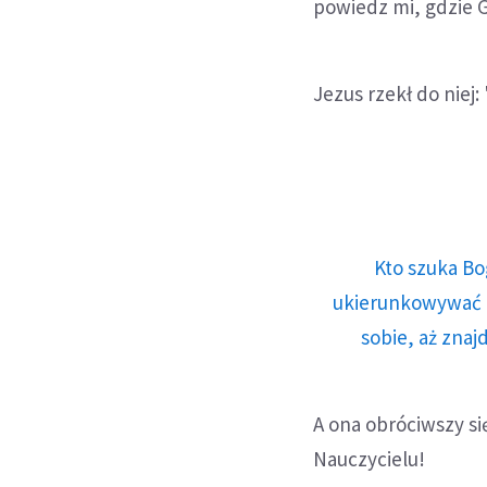
powiedz mi, gdzie G
Jezus rzekł do niej:
Kto szuka Bo
ukierunkowywać n
sobie, aż znaj
A ona obróciwszy si
Nauczycielu!