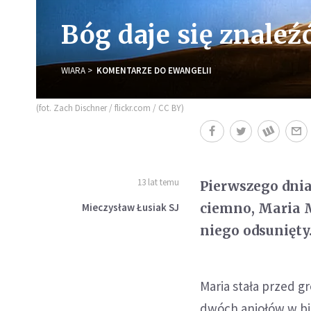
Bóg daje się znaleźć 
WIARA
KOMENTARZE DO EWANGELII
(fot. Zach Dischner / flickr.com / CC BY)
13 lat temu
Pierwszego dnia
ciemno, Maria M
Mieczysław Łusiak SJ
niego odsunięty
Maria stała przed gr
dwóch aniołów w bie