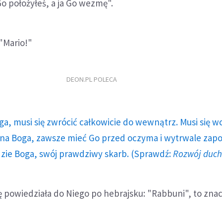
o położyłeś, a ja Go wezmę".
 "Mario!"
DEON.PL POLECA
ga, musi się zwrócić całkowicie do wewnątrz. Musi się w
a Boga, zawsze mieć Go przed oczyma i wytrwale zap
dzie Boga, swój prawdziwy skarb. (Sprawdź:
Rozwój duc
ę powiedziała do Niego po hebrajsku: "Rabbuni", to znac