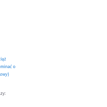
ciąż
ominać o
howy
)
zy: