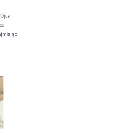
Ojca.
jca
jmiając