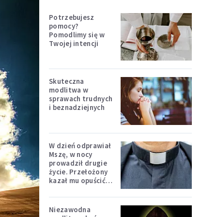
Potrzebujesz
pomocy?
Pomodlimy się w
Twojej intencji
Skuteczna
modlitwa w
sprawach trudnych
i beznadziejnych
W dzień odprawiał
Mszę, w nocy
prowadził drugie
życie. Przełożony
kazał mu opuścić
zakon
Niezawodna