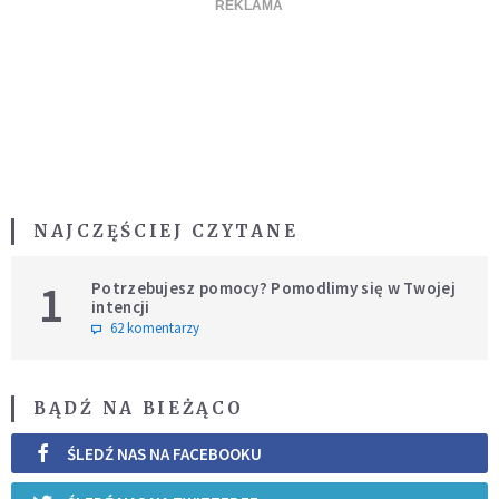
NAJCZĘŚCIEJ CZYTANE
1
Potrzebujesz pomocy? Pomodlimy się w Twojej
intencji
62 komentarzy
BĄDŹ NA BIEŻĄCO
ŚLEDŹ NAS NA FACEBOOKU