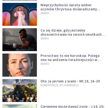
Nieprzychylności świata wobec
uczniów Chrystusa doświadczamy
wszyscy, również dzisiaj
WIARA
Co się dzieje, gdy jesteśmy
skoncentrowani na swoich smutkach?
Mówi o tym św. Jan
WIARA
Proroctwo to nie horoskop. Polega
ono na widzeniu teraźniejszości w
świetle przeszłości Jezusa
WIARA
Oto Ja jestem z wami - Mt 28, 16-20
KOMENTARZE DO EWANGELII
Cierpienie może dawać życie - J 16, 20-