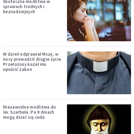
Skuteczna modlitwa w
sprawach trudnych i
beznadziejnych
W dzień odprawiał Mszę, w
nocy prowadził drugie życie.
Przełożony kazał mu
opuścić zakon
Niezawodna modlitwa do
św. Szarbela. Po 9 dniach
mogą dziać się cuda