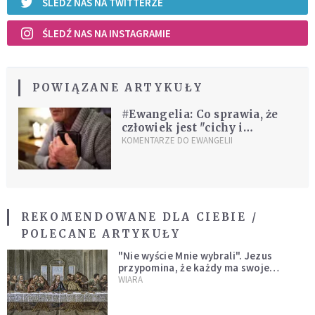
ŚLEDŹ NAS NA TWITTERZE
ŚLEDŹ NAS NA INSTAGRAMIE
POWIĄZANE ARTYKUŁY
#Ewangelia: Co sprawia, że
człowiek jest "cichy i
pokornego serca"
KOMENTARZE DO EWANGELII
REKOMENDOWANE DLA CIEBIE /
POLECANE ARTYKUŁY
"Nie wyście Mnie wybrali". Jezus
przypomina, że każdy ma swoje
miejsce i swoją misję
WIARA