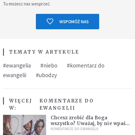
Tu możesz nas wesprzeć.
WSPOMÓŻ NAS
TEMATY W ARTYKULE
#ewangelia
#niebo
#komentarz do
ewangelii
#ubodzy
WIĘCEJ
KOMENTARZE DO
W:
EWANGELII
Chcesz zrobić dla Boga
wszystko? Uważaj, by nie wpaść
w groźną pułapkę
KOMENTARZE DO EWANGELII