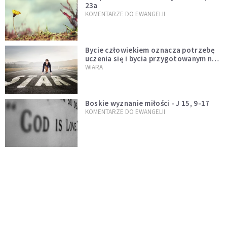
23a
KOMENTARZE DO EWANGELII
Bycie człowiekiem oznacza potrzebę
uczenia się i bycia przygotowanym na
nowość każdej sytuacji
WIARA
Boskie wyznanie miłości - J 15, 9-17
KOMENTARZE DO EWANGELII