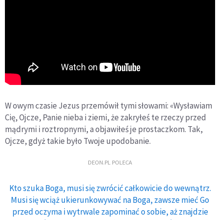
W owym czasie Jezus przemówił tymi słowami: «Wysławiam
Cię, Ojcze, Panie nieba i ziemi, że zakryłeś te rzeczy przed
mądrymi i roztropnymi, a objawiłeś je prostaczkom. Tak,
Ojcze, gdyż takie było Twoje upodobanie.
DEON.PL POLECA
Kto szuka Boga, musi się zwrócić całkowicie do wewnątrz.
Musi się wciąż ukierunkowywać na Boga, zawsze mieć Go
przed oczyma i wytrwale zapominać o sobie, aż znajdzie