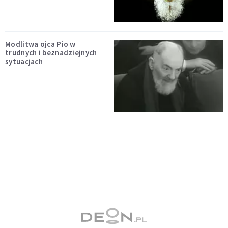
Modlitwa ojca Pio w
trudnych i beznadziejnych
sytuacjach