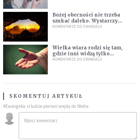
Bożej obecności nie trzeba
szukać daleko. Wystarczy
nauczyć się słuchać
KOMENTARZE DO EWANGELII
Wielka wiara rodzi się tam,
gdzie inni widzą tylko
przeszkody
KOMENTARZE DO EWANGELII
SKOMENTUJ ARTYKUŁ
#Ewangelia: ci ludzie pierwsi wejdą do Nieba