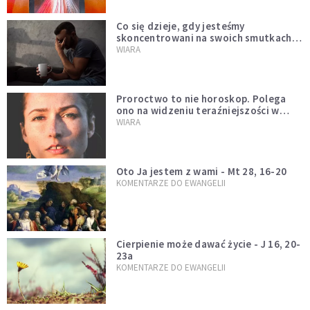
Co się dzieje, gdy jesteśmy
skoncentrowani na swoich smutkach?
Mówi o tym św. Jan
WIARA
Proroctwo to nie horoskop. Polega
ono na widzeniu teraźniejszości w
świetle przeszłości Jezusa
WIARA
Oto Ja jestem z wami - Mt 28, 16-20
KOMENTARZE DO EWANGELII
Cierpienie może dawać życie - J 16, 20-
23a
KOMENTARZE DO EWANGELII