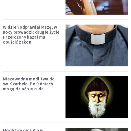
W dzień odprawiał Mszę, w
nocy prowadził drugie życie.
Przełożony kazał mu
opuścić zakon
Niezawodna modlitwa do
św. Szarbela. Po 9 dniach
mogą dziać się cuda
Modlitwa ojca Pio w