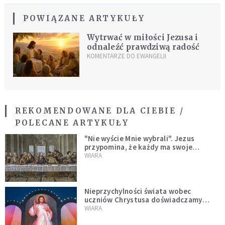
POWIĄZANE ARTYKUŁY
Wytrwać w miłości Jezusa i
odnaleźć prawdziwą radość
KOMENTARZE DO EWANGELII
REKOMENDOWANE DLA CIEBIE /
POLECANE ARTYKUŁY
"Nie wyście Mnie wybrali". Jezus
przypomina, że każdy ma swoje
miejsce i swoją misję
WIARA
Nieprzychylności świata wobec
uczniów Chrystusa doświadczamy
wszyscy, również dzisiaj
WIARA