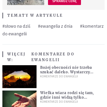
SPRAWDŹ CENĘ
TEMATY W ARTYKULE
#słowo na dziś
#ewangelia z dnia
#komentarz
do ewangelii
WIĘCEJ
KOMENTARZE DO
W:
EWANGELII
Bożej obecności nie trzeba
szukać daleko. Wystarczy
nauczyć się słuchać
KOMENTARZE DO EWANGELII
Wielka wiara rodzi się tam,
gdzie inni widzą tylko
przeszkody
KOMENTARZE DO EWANGELII