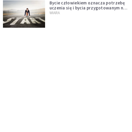
Bycie człowiekiem oznacza potrzebę
uczenia się i bycia przygotowanym na
nowość każdej sytuacji
WIARA
Boskie wyznanie miłości - J 15, 9-17
KOMENTARZE DO EWANGELII