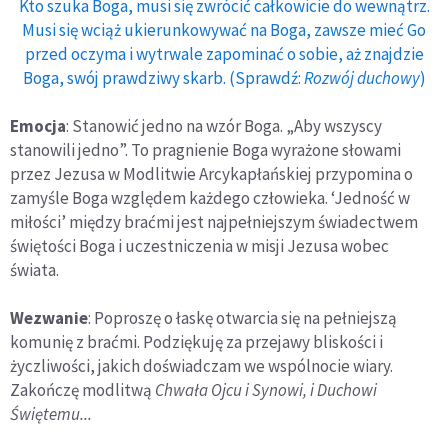
Kto szuka Boga, musi się zwrócić całkowicie do wewnątrz.
Musi się wciąż ukierunkowywać na Boga, zawsze mieć Go
przed oczyma i wytrwale zapominać o sobie, aż znajdzie
Boga, swój prawdziwy skarb. (Sprawdź:
Rozwój duchowy
)
Emocja
: Stanowić jedno na wzór Boga. „Aby wszyscy
stanowili jedno”. To pragnienie Boga wyrażone słowami
przez Jezusa w Modlitwie Arcykapłańskiej przypomina o
zamyśle Boga względem każdego człowieka. ‘Jedność w
miłości’ między braćmi jest najpełniejszym świadectwem
świętości Boga i uczestniczenia w misji Jezusa wobec
świata.
Wezwanie
: Poproszę o łaskę otwarcia się na pełniejszą
komunię z braćmi. Podziękuję za przejawy bliskości i
życzliwości, jakich doświadczam we wspólnocie wiary.
Zakończę modlitwą
Chwała Ojcu i Synowi, i Duchowi
Świętemu...