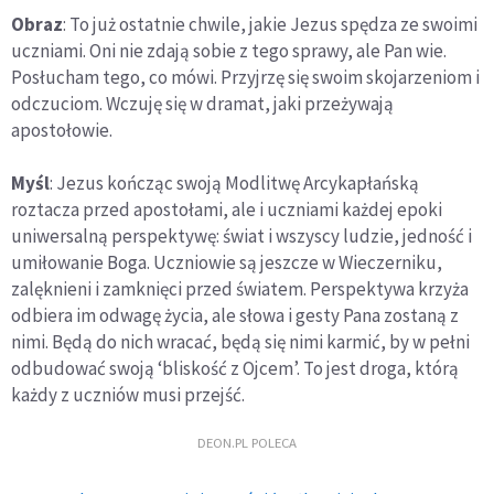
Obraz
: To już ostatnie chwile, jakie Jezus spędza ze swoimi
uczniami. Oni nie zdają sobie z tego sprawy, ale Pan wie.
Posłucham tego, co mówi. Przyjrzę się swoim skojarzeniom i
odczuciom. Wczuję się w dramat, jaki przeżywają
apostołowie.
Myśl
: Jezus kończąc swoją Modlitwę Arcykapłańską
roztacza przed apostołami, ale i uczniami każdej epoki
uniwersalną perspektywę: świat i wszyscy ludzie, jedność i
umiłowanie Boga. Uczniowie są jeszcze w Wieczerniku,
zalęknieni i zamknięci przed światem. Perspektywa krzyża
odbiera im odwagę życia, ale słowa i gesty Pana zostaną z
nimi. Będą do nich wracać, będą się nimi karmić, by w pełni
odbudować swoją ‘bliskość z Ojcem’. To jest droga, którą
każdy z uczniów musi przejść.
DEON.PL POLECA