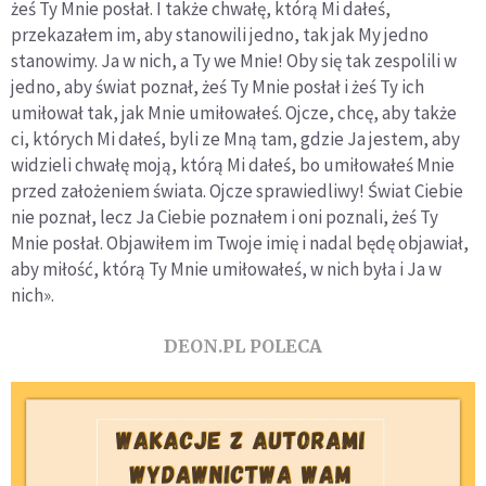
żeś Ty Mnie posłał. I także chwałę, którą Mi dałeś,
przekazałem im, aby stanowili jedno, tak jak My jedno
stanowimy. Ja w nich, a Ty we Mnie! Oby się tak zespolili w
jedno, aby świat poznał, żeś Ty Mnie posłał i żeś Ty ich
umiłował tak, jak Mnie umiłowałeś. Ojcze, chcę, aby także
ci, których Mi dałeś, byli ze Mną tam, gdzie Ja jestem, aby
widzieli chwałę moją, którą Mi dałeś, bo umiłowałeś Mnie
przed założeniem świata. Ojcze sprawiedliwy! Świat Ciebie
nie poznał, lecz Ja Ciebie poznałem i oni poznali, żeś Ty
Mnie posłał. Objawiłem im Twoje imię i nadal będę objawiał,
aby miłość, którą Ty Mnie umiłowałeś, w nich była i Ja w
nich».
DEON.PL POLECA