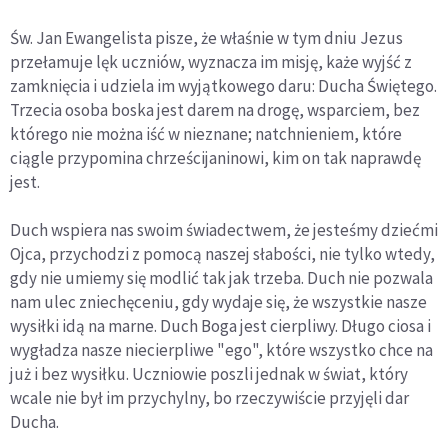
Św. Jan Ewangelista pisze, że właśnie w tym dniu Jezus
przełamuje lęk uczniów, wyznacza im misję, każe wyjść z
zamknięcia i udziela im wyjątkowego daru: Ducha Świętego.
Trzecia osoba boska jest darem na drogę, wsparciem, bez
którego nie można iść w nieznane; natchnieniem, które
ciągle przypomina chrześcijaninowi, kim on tak naprawdę
jest.
Duch wspiera nas swoim świadectwem, że jesteśmy dziećmi
Ojca, przychodzi z pomocą naszej słabości, nie tylko wtedy,
gdy nie umiemy się modlić tak jak trzeba. Duch nie pozwala
nam ulec zniechęceniu, gdy wydaje się, że wszystkie nasze
wysiłki idą na marne. Duch Boga jest cierpliwy. Długo ciosa i
wygładza nasze niecierpliwe "ego", które wszystko chce na
już i bez wysiłku. Uczniowie poszli jednak w świat, który
wcale nie był im przychylny, bo rzeczywiście przyjęli dar
Ducha.