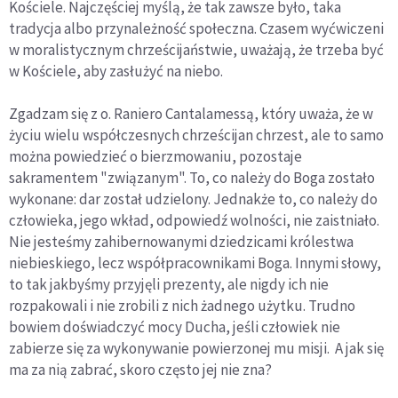
Kościele. Najczęściej myślą, że tak zawsze było, taka
tradycja albo przynależność społeczna. Czasem wyćwiczeni
w moralistycznym chrześcijaństwie, uważają, że trzeba być
w Kościele, aby zasłużyć na niebo.
Zgadzam się z o. Raniero Cantalamessą, który uważa, że w
życiu wielu współczesnych chrześcijan chrzest, ale to samo
można powiedzieć o bierzmowaniu, pozostaje
sakramentem "związanym". To, co należy do Boga zostało
wykonane: dar został udzielony. Jednakże to, co należy do
człowieka, jego wkład, odpowiedź wolności, nie zaistniało.
Nie jesteśmy zahibernowanymi dziedzicami królestwa
niebieskiego, lecz współpracownikami Boga. Innymi słowy,
to tak jakbyśmy przyjęli prezenty, ale nigdy ich nie
rozpakowali i nie zrobili z nich żadnego użytku. Trudno
bowiem doświadczyć mocy Ducha, jeśli człowiek nie
zabierze się za wykonywanie powierzonej mu misji. A jak się
ma za nią zabrać, skoro często jej nie zna?