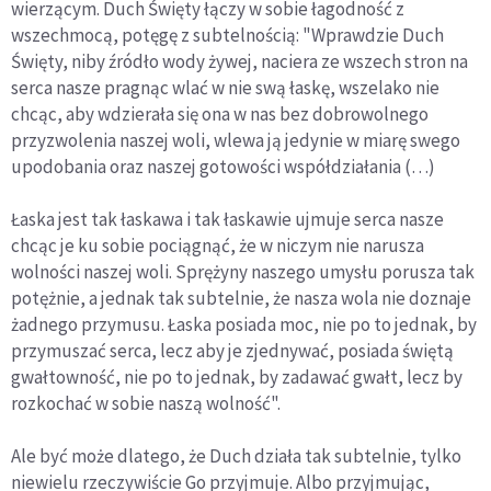
wierzącym. Duch Święty łączy w sobie łagodność z
wszechmocą, potęgę z subtelnością: "Wprawdzie Duch
Święty, niby źródło wody żywej, naciera ze wszech stron na
serca nasze pragnąc wlać w nie swą łaskę, wszelako nie
chcąc, aby wdzierała się ona w nas bez dobrowolnego
przyzwolenia naszej woli, wlewa ją jedynie w miarę swego
upodobania oraz naszej gotowości współdziałania (…)
Łaska jest tak łaskawa i tak łaskawie ujmuje serca nasze
chcąc je ku sobie pociągnąć, że w niczym nie narusza
wolności naszej woli. Sprężyny naszego umysłu porusza tak
potężnie, a jednak tak subtelnie, że nasza wola nie doznaje
żadnego przymusu. Łaska posiada moc, nie po to jednak, by
przymuszać serca, lecz aby je zjednywać, posiada świętą
gwałtowność, nie po to jednak, by zadawać gwałt, lecz by
rozkochać w sobie naszą wolność".
Ale być może dlatego, że Duch działa tak subtelnie, tylko
niewielu rzeczywiście Go przyjmuje. Albo przyjmując,