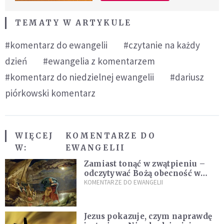
TEMATY W ARTYKULE
#komentarz do ewangelii
#czytanie na każdy
dzień
#ewangelia z komentarzem
#komentarz do niedzielnej ewangelii
#dariusz
piórkowski komentarz
WIĘCEJ
KOMENTARZE DO
W:
EWANGELII
Zamiast tonąć w zwątpieniu –
odczytywać Bożą obecność w
burzach codziennego życia
KOMENTARZE DO EWANGELII
Jezus pokazuje, czym naprawdę