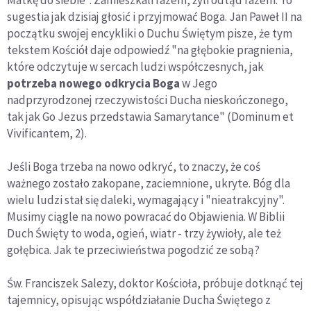
Matkę do siebie". Zamieszkali razem, żyli odtąd razem. To
sugestia jak dzisiaj głosić i przyjmować Boga. Jan Paweł II na
początku swojej encykliki o Duchu Świętym pisze, że tym
tekstem Kościół daje odpowiedź "na głębokie pragnienia,
które odczytuje w sercach ludzi współczesnych, jak
potrzeba nowego odkrycia Boga
w Jego
nadprzyrodzonej rzeczywistości Ducha nieskończonego,
tak jak Go Jezus przedstawia Samarytance" (Dominum et
Vivificantem, 2).
Jeśli Boga trzeba na nowo odkryć, to znaczy, że coś
ważnego zostało zakopane, zaciemnione, ukryte. Bóg dla
wielu ludzi stał się daleki, wymagający i "nieatrakcyjny".
Musimy ciągle na nowo powracać do Objawienia. W Biblii
Duch Święty to woda, ogień, wiatr - trzy żywioły, ale też
gołębica. Jak te przeciwieństwa pogodzić ze sobą?
Św. Franciszek Salezy, doktor Kościoła, próbuje dotknąć tej
tajemnicy, opisując współdziałanie Ducha Świętego z