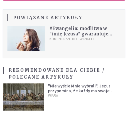
POWIĄZANE ARTYKUŁY
#Ewangelia: modlitwa w
"imię Jezusa" gwarantuje
spełnienie prośby. Dlaczego?
KOMENTARZE DO EWANGELII
REKOMENDOWANE DLA CIEBIE /
POLECANE ARTYKUŁY
"Nie wyście Mnie wybrali". Jezus
przypomina, że każdy ma swoje
miejsce i swoją misję
WIARA
Nieprzychylności świata wobec
uczniów Chrystusa doświadczamy
wszyscy, również dzisiaj
WIARA