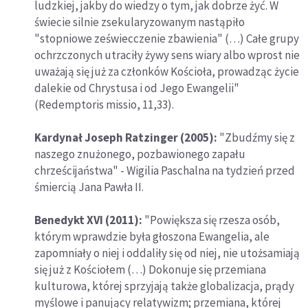
ludzkiej, jakby do wiedzy o tym, jak dobrze żyć. W
świecie silnie zsekularyzowanym nastąpiło
"stopniowe zeświecczenie zbawienia" (…) Całe grupy
ochrzczonych utraciły żywy sens wiary albo wprost nie
uważają się już za członków Kościoła, prowadząc życie
dalekie od Chrystusa i od Jego Ewangelii"
(Redemptoris missio, 11,33).
Kardynał Joseph Ratzinger (2005):
"Zbudźmy się z
naszego znużonego, pozbawionego zapału
chrześcijaństwa" - Wigilia Paschalna na tydzień przed
śmiercią Jana Pawła II.
Benedykt XVI (2011):
"Powiększa się rzesza osób,
którym wprawdzie była głoszona Ewangelia, ale
zapomniały o niej i oddaliły się od niej, nie utożsamiają
się już z Kościołem (…) Dokonuje się przemiana
kulturowa, której sprzyjają także globalizacja, prądy
myślowe i panujący relatywizm; przemiana, której