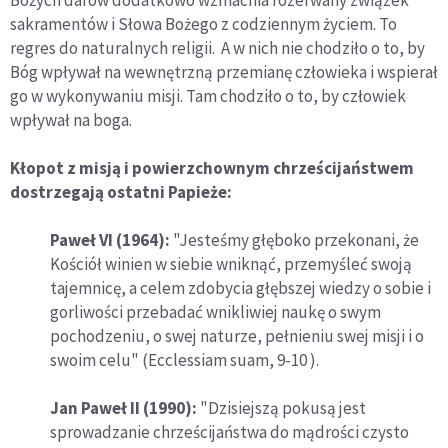
Bożych darów dodatkowo wzmacnia rozerwany związek
sakramentów i Słowa Bożego z codziennym życiem. To
regres do naturalnych religii. A w nich nie chodziło o to, by
Bóg wpływał na wewnętrzną przemianę człowieka i wspierał
go w wykonywaniu misji. Tam chodziło o to, by człowiek
wpływał na boga.
Kłopot z misją i powierzchownym chrześcijaństwem
dostrzegają ostatni Papieże:
Paweł VI (1964):
"Jesteśmy głęboko przekonani, że
Kościół winien w siebie wniknąć, przemyśleć swoją
tajemnicę, a celem zdobycia głębszej wiedzy o sobie i
gorliwości przebadać wnikliwiej naukę o swym
pochodzeniu, o swej naturze, pełnieniu swej misji i o
swoim celu" (Ecclessiam suam, 9-10 ).
Jan Paweł II (1990):
"Dzisiejszą pokusą jest
sprowadzanie chrześcijaństwa do mądrości czysto