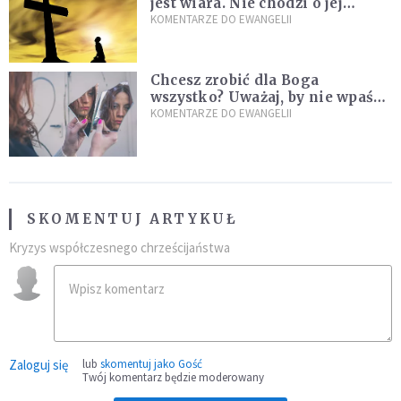
jest wiara. Nie chodzi o jej
wielkość
KOMENTARZE DO EWANGELII
Chcesz zrobić dla Boga
wszystko? Uważaj, by nie wpaść
w groźną pułapkę
KOMENTARZE DO EWANGELII
SKOMENTUJ ARTYKUŁ
Kryzys współczesnego chrześcijaństwa
Zaloguj się
lub
skomentuj jako Gość
Twój komentarz będzie moderowany