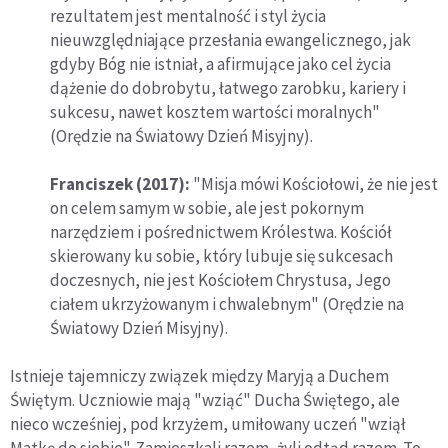
rezultatem jest mentalność i styl życia
nieuwzględniające przesłania ewangelicznego, jak
gdyby Bóg nie istniał, a afirmujące jako cel życia
dążenie do dobrobytu, łatwego zarobku, kariery i
sukcesu, nawet kosztem wartości moralnych"
(Orędzie na Światowy Dzień Misyjny).
Franciszek (2017):
"Misja mówi Kościołowi, że nie jest
on celem samym w sobie, ale jest pokornym
narzędziem i pośrednictwem Królestwa. Kościół
skierowany ku sobie, który lubuje się sukcesach
doczesnych, nie jest Kościołem Chrystusa, Jego
ciałem ukrzyżowanym i chwalebnym" (Orędzie na
Światowy Dzień Misyjny).
Istnieje tajemniczy związek między Maryją a Duchem
Świętym. Uczniowie mają "wziąć" Ducha Świętego, ale
nieco wcześniej, pod krzyżem, umiłowany uczeń "wziął