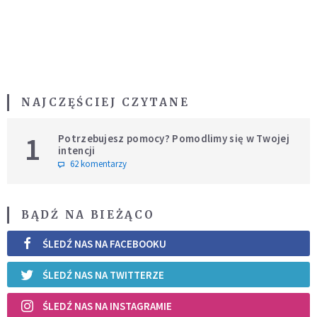
NAJCZĘŚCIEJ CZYTANE
1
Potrzebujesz pomocy? Pomodlimy się w Twojej
intencji
62 komentarzy
BĄDŹ NA BIEŻĄCO
ŚLEDŹ NAS NA FACEBOOKU
ŚLEDŹ NAS NA TWITTERZE
ŚLEDŹ NAS NA INSTAGRAMIE