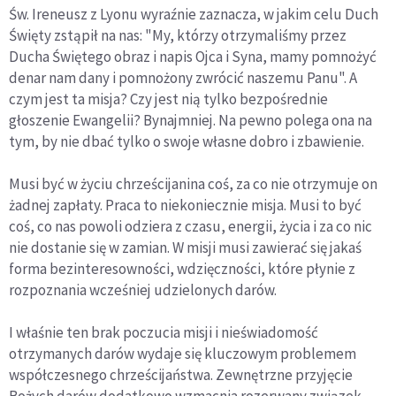
Św. Ireneusz z Lyonu wyraźnie zaznacza, w jakim celu Duch
Święty zstąpił na nas: "My, którzy otrzymaliśmy przez
Ducha Świętego obraz i napis Ojca i Syna, mamy pomnożyć
denar nam dany i pomnożony zwrócić naszemu Panu". A
czym jest ta misja? Czy jest nią tylko bezpośrednie
głoszenie Ewangelii? Bynajmniej. Na pewno polega ona na
tym, by nie dbać tylko o swoje własne dobro i zbawienie.
Musi być w życiu chrześcijanina coś, za co nie otrzymuje on
żadnej zapłaty. Praca to niekoniecznie misja. Musi to być
coś, co nas powoli odziera z czasu, energii, życia i za co nic
nie dostanie się w zamian. W misji musi zawierać się jakaś
forma bezinteresowności, wdzięczności, które płynie z
rozpoznania wcześniej udzielonych darów.
I właśnie ten brak poczucia misji i nieświadomość
otrzymanych darów wydaje się kluczowym problemem
współczesnego chrześcijaństwa. Zewnętrzne przyjęcie