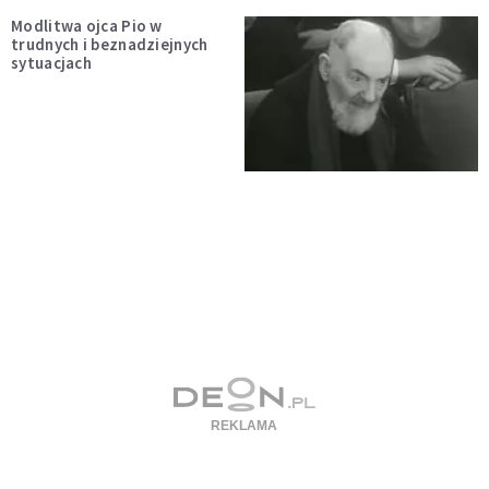
Modlitwa ojca Pio w
trudnych i beznadziejnych
sytuacjach