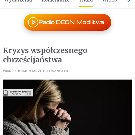
Radio DEON Modlitwa
Kryzys współczesnego
chrześcijaństwa
WIARA
KOMENTARZE DO EWANGELII