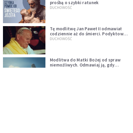
prośbą o szybki ratunek
DUCHOWOŚĆ
Tę modlitwę Jan Paweł II odmawiał
codziennie aż do śmierci. Podyktował
mu ją ojciec
DUCHOWOŚĆ
Modlitwa do Matki Bożej od spraw
niemożliwych. Odmawiaj ją, gdy
wszystko idzie źle
DUCHOWOŚĆ
Kościół wobec UFO. Wiara nie wyklucza
życia pozaziemskiego
KOŚCIÓŁ