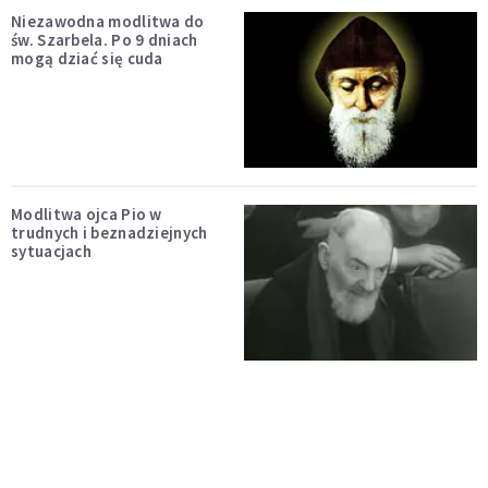
Niezawodna modlitwa do
św. Szarbela. Po 9 dniach
mogą dziać się cuda
Modlitwa ojca Pio w
trudnych i beznadziejnych
sytuacjach