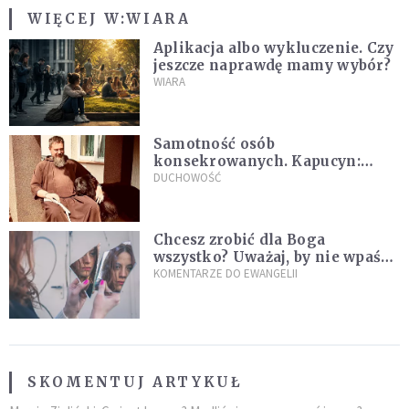
WIĘCEJ W:
WIARA
Aplikacja albo wykluczenie. Czy
jeszcze naprawdę mamy wybór?
WIARA
Samotność osób
konsekrowanych. Kapucyn:
Życie w pojedynkę rzadko jest
DUCHOWOŚĆ
sielanką
Chcesz zrobić dla Boga
wszystko? Uważaj, by nie wpaść
w groźną pułapkę
KOMENTARZE DO EWANGELII
SKOMENTUJ ARTYKUŁ