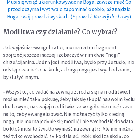
Musi się wciąż ukierunkowywać na Boga, zawsze mieć Go
przed oczyma i wytrwale zapominać o sobie, aż znajdzie
Boga, swój prawdziwy skarb. (Sprawdź:
Rozwój duchowy
)
Modlitwa czy działanie? Co wybrać?
Jak wyjaśnia ewangelizator, można na ten fragment
spojrzeć jeszcze inaczej i zobaczyć w nim dwie "nogi"
chrześcijanina. Jedną jest modlitwa, bycie przy Jezusie, nie
odstępowanie Go na krok, a drugą nogą jest wychodzenie,
by służyć innym.
- Wszystko, co widać na zewnątrz, rodzi się na modlitwie. I
można mieć taką pokusę, żeby tak się skupić na swoim życiu
duchowym, na swojej modlitwie, że w ogóle nie mieć czasu
na to, żeby ewangelizować. Nie można żyć tylko z jedną
nogą, nie można jedynie się modlić i nie wychodzić do wiata,
bo ktoś musi to światło wynieść na zewnątrz. Ale nie można
też tylko wychodzić, tylko działać, robić akcji za akcją, co