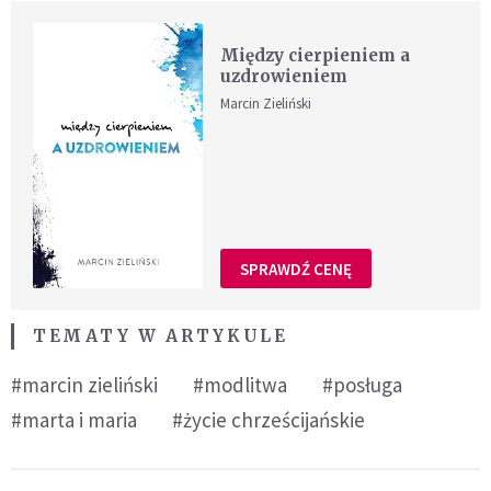
Między cierpieniem a
uzdrowieniem
Marcin Zieliński
SPRAWDŹ CENĘ
TEMATY W ARTYKULE
#marcin zieliński
#modlitwa
#posługa
#marta i maria
#życie chrześcijańskie