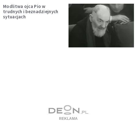
Modlitwa ojca Pio w
trudnych i beznadziejnych
sytuacjach