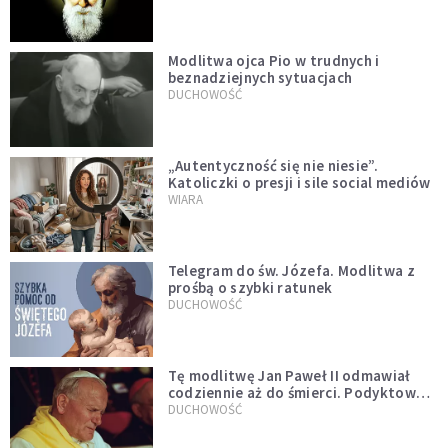
Modlitwa ojca Pio w trudnych i
beznadziejnych sytuacjach
DUCHOWOŚĆ
„Autentyczność się nie niesie”.
Katoliczki o presji i sile social mediów
WIARA
Telegram do św. Józefa. Modlitwa z
prośbą o szybki ratunek
DUCHOWOŚĆ
Tę modlitwę Jan Paweł II odmawiał
codziennie aż do śmierci. Podyktował
mu ją ojciec
DUCHOWOŚĆ