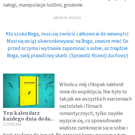
nałogi, manipulacje ludźmi, grożenie.
DEON.PL POLECA
Kto szuka Boga, musi się zwrócić całkowicie do wewnątrz.
Musi się wciąż ukierunkowywać na Boga, zawsze mieć Go
przed oczyma i wytrwale zapominać o sobie, aż znajdzie
Boga, swój prawdziwy skarb. (Sprawdź:
Rozwój duchowy
)
W końcu mój chłopak nakłonił
mnie do współżycia. Nie było to
tak jak we wszystkich marzeniach
nastolatek i filmach
romantycznych, tylko zwykłe
Ten kalendarz
każdego dnia doda
wyżycie się, co spowodowało
Ci nadziei
CZYTELNIA
większe zamknięcie się w sobie i
brak zaufania do innych. Bo przecież komu powiem o tym,