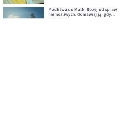
Modlitwa do Matki Bożej od spraw
niemożliwych. Odmawiaj ją, gdy
wszystko idzie źle
DUCHOWOŚĆ
Kościół wobec UFO. Wiara nie wyklucza
życia pozaziemskiego
KOŚCIÓŁ