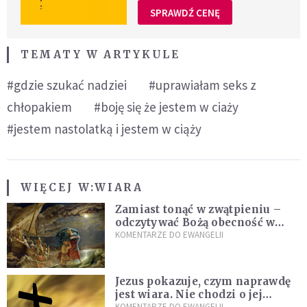
SPRAWDŹ CENĘ
TEMATY W ARTYKULE
#gdzie szukać nadziei
#uprawiałam seks z
chłopakiem
#boję się że jestem w ciaży
#jestem nastolatką i jestem w ciąży
WIĘCEJ W:
WIARA
Zamiast tonąć w zwątpieniu –
odczytywać Bożą obecność w
burzach codziennego życia
KOMENTARZE DO EWANGELII
Jezus pokazuje, czym naprawdę
jest wiara. Nie chodzi o jej
KOMENTARZE DO EWANGELII