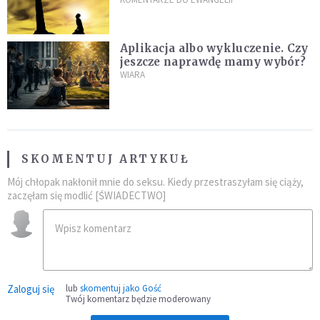
wielkość
Aplikacja albo wykluczenie. Czy
jeszcze naprawdę mamy wybór?
WIARA
SKOMENTUJ ARTYKUŁ
Mój chłopak nakłonił mnie do seksu. Kiedy przestraszyłam się ciąży,
zaczęłam się modlić [ŚWIADECTWO]
Zaloguj się
lub
skomentuj jako Gość
Twój komentarz będzie moderowany