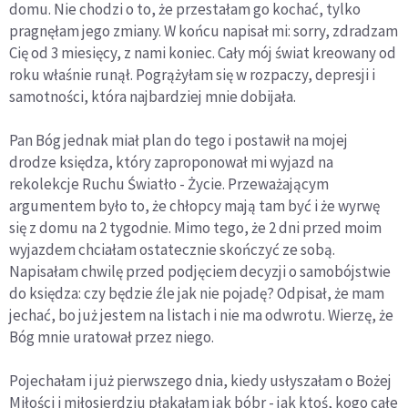
domu. Nie chodzi o to, że przestałam go kochać, tylko
pragnęłam jego zmiany. W końcu napisał mi: sorry, zdradzam
Cię od 3 miesięcy, z nami koniec. Cały mój świat kreowany od
roku właśnie runął. Pogrążyłam się w rozpaczy, depresji i
samotności, która najbardziej mnie dobijała.
Pan Bóg jednak miał plan do tego i postawił na mojej
drodze
księdza
, który zaproponował mi wyjazd na
rekolekcje Ruchu Światło - Życie. Przeważającym
argumentem było to, że chłopcy mają tam być
i że wyrwę
się z domu na 2 tygodnie. Mimo tego, że 2 dni przed moim
wyjazdem chciałam ostatecznie skończyć ze sobą.
Napisałam chwilę przed podjęciem decyzji o samobójstwie
do
księdza
: czy będzie źle jak nie
pojadę?
Odpisał, że mam
jechać, bo już jestem na listach i nie ma odwrotu. Wierzę, że
Bóg mnie uratował przez niego.
Pojechałam i już pierwszego dnia, kiedy usłyszałam o Bożej
Miłości i miłosierdziu płakałam jak bóbr - jak ktoś, kogo całe