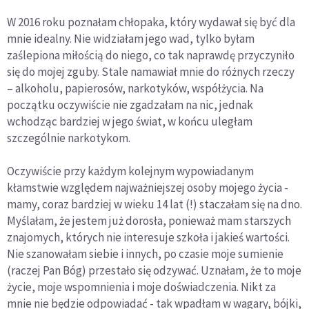
W 2016 roku poznałam chłopaka, który wydawał się być dla
mnie idealny. Nie widziałam jego wad, tylko byłam
zaślepiona miłością do niego, co tak naprawdę przyczyniło
się do mojej zguby. Stale namawiał mnie do różnych rzeczy
– alkoholu, papierosów, narkotyków, współżycia. Na
początku oczywiście nie zgadzałam na nic, jednak
wchodząc bardziej w jego świat, w końcu uległam
szczególnie narkotykom.
Oczywiście przy każdym kolejnym wypowiadanym
kłamstwie względem najważniejszej osoby mojego życia -
mamy, coraz bardziej w wieku 14 lat (!) staczałam się na dno.
Myślałam, że jestem już dorosła, ponieważ mam starszych
znajomych, których nie interesuje szkoła i jakieś wartości.
Nie szanowałam siebie i innych, po czasie moje sumienie
(raczej Pan Bóg) przestało się odzywać. Uznałam, że to moje
życie, moje wspomnienia i moje doświadczenia. Nikt za
mnie nie będzie odpowiadać - tak wpadłam w wagary, bójki,