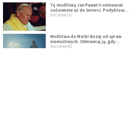
Tę modlitwę Jan Paweł II odmawiał
codziennie aż do śmierci. Podyktował
mu ją ojciec
DUCHOWOŚĆ
Modlitwa do Matki Bożej od spraw
niemożliwych. Odmawiaj ją, gdy
wszystko idzie źle
DUCHOWOŚĆ
Kościół wobec UFO. Wiara nie wyklucza
życia pozaziemskiego
KOŚCIÓŁ