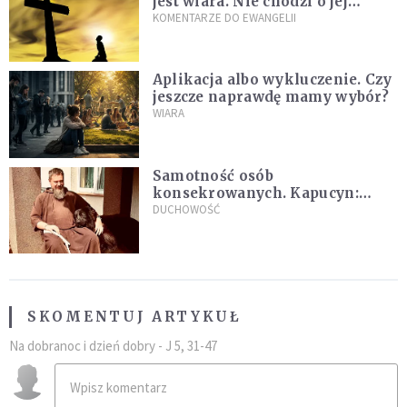
jest wiara. Nie chodzi o jej
wielkość
KOMENTARZE DO EWANGELII
Aplikacja albo wykluczenie. Czy
jeszcze naprawdę mamy wybór?
WIARA
Samotność osób
konsekrowanych. Kapucyn:
Życie w pojedynkę rzadko jest
DUCHOWOŚĆ
sielanką
SKOMENTUJ ARTYKUŁ
Na dobranoc i dzień dobry - J 5, 31-47