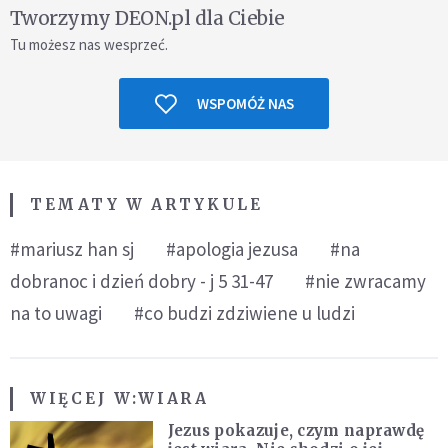
Tworzymy DEON.pl dla Ciebie
Tu możesz nas wesprzeć.
WSPOMÓŻ NAS
TEMATY W ARTYKULE
#mariusz han sj
#apologia jezusa
#na
dobranoc i dzień dobry - j 5 31-47
#nie zwracamy
na to uwagi
#co budzi zdziwiene u ludzi
WIĘCEJ W:
WIARA
Jezus pokazuje, czym naprawdę