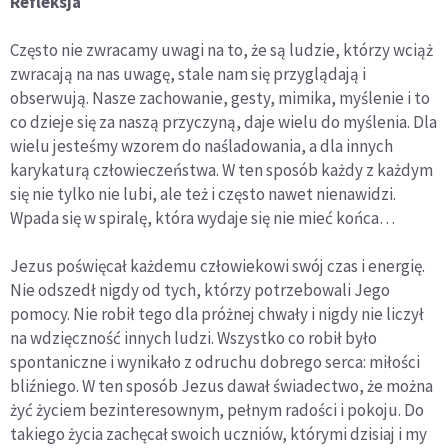
Refleksja
Często nie zwracamy uwagi na to, że są ludzie, którzy wciąż
zwracają na nas uwagę, stale nam się przyglądają i
obserwują. Nasze zachowanie, gesty, mimika, myślenie i to
co dzieje się za naszą przyczyną, daje wielu do myślenia. Dla
wielu jesteśmy wzorem do naśladowania, a dla innych
karykaturą człowieczeństwa. W ten sposób każdy z każdym
się nie tylko nie lubi, ale też i często nawet nienawidzi.
Wpada się w spiralę, która wydaje się nie mieć końca…
Jezus poświęcał każdemu człowiekowi swój czas i energię.
Nie odszedł nigdy od tych, którzy potrzebowali Jego
pomocy. Nie robił tego dla próżnej chwały i nigdy nie liczył
na wdzięczność innych ludzi. Wszystko co robił było
spontaniczne i wynikało z odruchu dobrego serca: miłości
bliźniego. W ten sposób Jezus dawał świadectwo, że można
żyć życiem bezinteresownym, pełnym radości i pokoju. Do
takiego życia zachęcał swoich uczniów, którymi dzisiaj i my