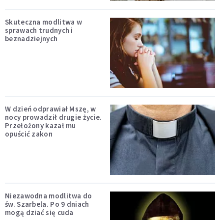
Skuteczna modlitwa w
sprawach trudnych i
beznadziejnych
W dzień odprawiał Mszę, w
nocy prowadził drugie życie.
Przełożony kazał mu
opuścić zakon
Niezawodna modlitwa do
św. Szarbela. Po 9 dniach
mogą dziać się cuda