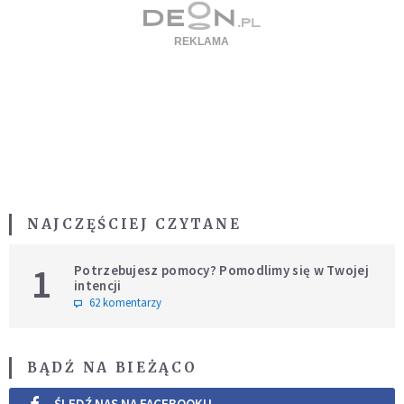
NAJCZĘŚCIEJ CZYTANE
1
Potrzebujesz pomocy? Pomodlimy się w Twojej
intencji
62 komentarzy
BĄDŹ NA BIEŻĄCO
ŚLEDŹ NAS NA FACEBOOKU