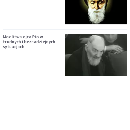
Modlitwa ojca Pio w
trudnych i beznadziejnych
sytuacjach