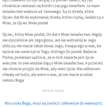
byli zbawieni. On był lampą, co płonie i świeci, wy zaś
chcieliście radować się krótki czas jego światłem. Ja mam
świadectwo większe od Janowego. Są to dzieła, które
Ojciec dał Mi do wykonania; dzieła, które czynię, świadczą o
Mnie, że Ojciec Mnie posłał.
Ojciec, który Mnie posłał, On dał o Mnie świadectwo. Nigdy
nie słyszeliście ani Jego głosu, ani nie widzieliście Jego
oblicza; nie macie także słowa Jego, trwającego w was, bo
wyście nie uwierzyli w Tego, którego On posłał. Badacie
Pisma, ponieważ sądzicie, że w nich zawarte jest życie
wieczne: to one właśnie dają o Mnie świadectwo. A przecież
nie chcecie przyjść do Mnie, aby mieć życie. Nie odbieram
chwały od ludzi, ale wiem o was, że nie macie w sobie
miłości Boga.
DEON.PL POLECA
Kto szuka Boga, musi się zwrócić całkowicie do wewnątrz.