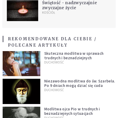
Świętość - nadzwyczajnie
zwyczajne życie
KOŚCIÓŁ
REKOMENDOWANE DLA CIEBIE /
POLECANE ARTYKUŁY
Skuteczna modlitwa w sprawach
trudnych i beznadziejnych
DUCHOWOŚĆ
Niezawodna modlitwa do św. Szarbela.
Po 9 dniach mogą dziać się cuda
DUCHOWOŚĆ
Modlitwa ojca Pio w trudnych i
beznadziejnych sytuacjach
DUCHOWOŚĆ