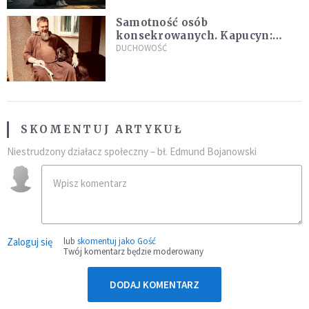
Samotność osób
konsekrowanych. Kapucyn:
Życie w pojedynkę rzadko jest
DUCHOWOŚĆ
sielanką
SKOMENTUJ ARTYKUŁ
Niestrudzony działacz społeczny – bł. Edmund Bojanowski
Zaloguj się
lub
skomentuj jako Gość
Twój komentarz będzie moderowany
DODAJ KOMENTARZ