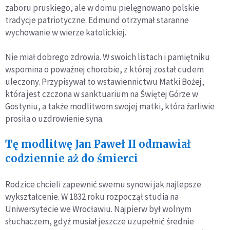
zaboru pruskiego, ale w domu pielęgnowano polskie
tradycje patriotyczne. Edmund otrzymał staranne
wychowanie w wierze katolickiej.
Nie miał dobrego zdrowia. W swoich listach i pamiętniku
wspomina o poważnej chorobie, z której został cudem
uleczony. Przypisywał to wstawiennictwu Matki Bożej,
która jest czczona w sanktuarium na Świętej Górze w
Gostyniu, a także modlitwom swojej matki, która żarliwie
prosiła o uzdrowienie syna.
Tę modlitwę Jan Paweł II odmawiał
codziennie aż do śmierci
Rodzice chcieli zapewnić swemu synowi jak najlepsze
wykształcenie. W 1832 roku rozpoczął studia na
Uniwersytecie we Wrocławiu. Najpierw był wolnym
słuchaczem, gdyż musiał jeszcze uzupełnić średnie