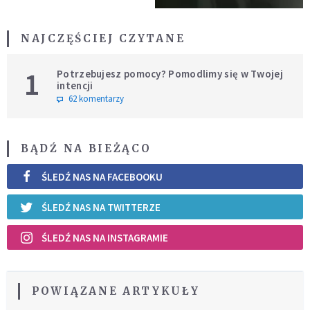
NAJCZĘŚCIEJ CZYTANE
1
Potrzebujesz pomocy? Pomodlimy się w Twojej
intencji
62 komentarzy
BĄDŹ NA BIEŻĄCO
ŚLEDŹ NAS NA FACEBOOKU
ŚLEDŹ NAS NA TWITTERZE
ŚLEDŹ NAS NA INSTAGRAMIE
POWIĄZANE ARTYKUŁY