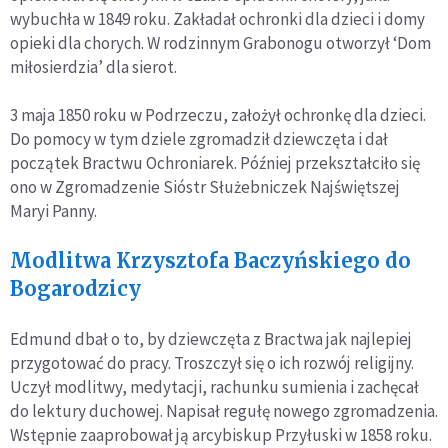
wybuchła w 1849 roku. Zakładał ochronki dla dzieci i domy
opieki dla chorych. W rodzinnym Grabonogu otworzył ‘Dom
miłosierdzia’ dla sierot.
3 maja 1850 roku w Podrzeczu, założył ochronkę dla dzieci.
Do pomocy w tym dziele zgromadził dziewczęta i dał
początek Bractwu Ochroniarek. Później przekształciło się
ono w Zgromadzenie Sióstr Służebniczek Najświętszej
Maryi Panny.
Modlitwa Krzysztofa Baczyńskiego do
Bogarodzicy
Edmund dbał o to, by dziewczęta z Bractwa jak najlepiej
przygotować do pracy. Troszczył się o ich rozwój religijny.
Uczył modlitwy, medytacji, rachunku sumienia i zachęcał
do lektury duchowej. Napisał regułę nowego zgromadzenia.
Wstępnie zaaprobował ją arcybiskup Przyłuski w 1858 roku.