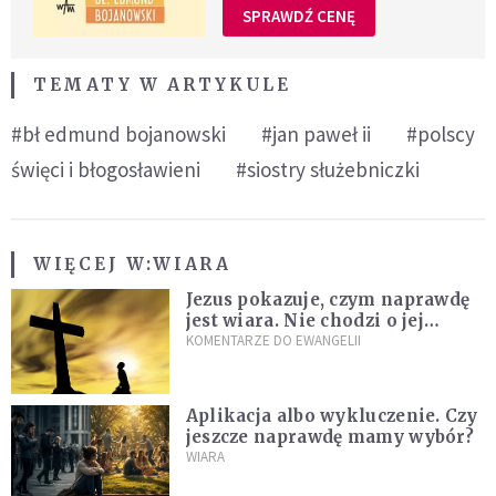
SPRAWDŹ CENĘ
TEMATY W ARTYKULE
#bł edmund bojanowski
#jan paweł ii
#polscy
święci i błogosławieni
#siostry służebniczki
WIĘCEJ W:
WIARA
Jezus pokazuje, czym naprawdę
jest wiara. Nie chodzi o jej
wielkość
KOMENTARZE DO EWANGELII
Aplikacja albo wykluczenie. Czy
jeszcze naprawdę mamy wybór?
WIARA