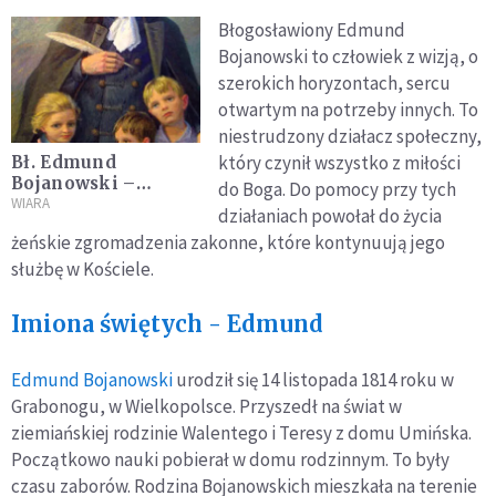
Błogosławiony Edmund
Bojanowski to człowiek z wizją, o
szerokich horyzontach, sercu
otwartym na potrzeby innych. To
niestrudzony działacz społeczny,
który czynił wszystko z miłości
Bł. Edmund
Bojanowski –
do Boga. Do pomocy przy tych
apostoł ludu
WIARA
działaniach powołał do życia
wiejskiego
żeńskie zgromadzenia zakonne, które kontynuują jego
służbę w Kościele.
Imiona świętych - Edmund
Edmund Bojanowski
urodził się 14 listopada 1814 roku w
Grabonogu, w Wielkopolsce. Przyszedł na świat w
ziemiańskiej rodzinie Walentego i Teresy z domu Umińska.
Początkowo nauki pobierał w domu rodzinnym. To były
czasu zaborów. Rodzina Bojanowskich mieszkała na terenie