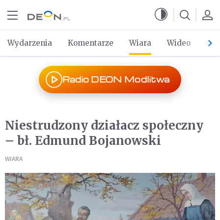
Przejdź do menu głównego
Przejdź do treści
Wydarzenia
Komentarze
Wiara
Wideo
Po 
Radio DEON Modlitwa
Niestrudzony działacz społeczny
– bł. Edmund Bojanowski
WIARA