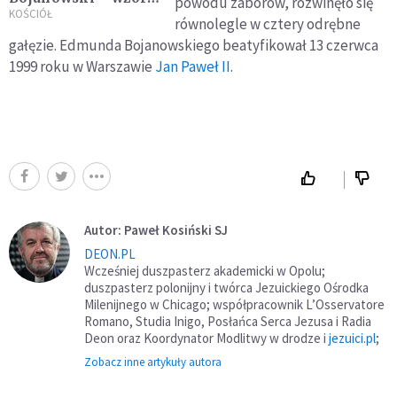
powodu zaborów, rozwinęło się
ojcostwa
KOŚCIÓŁ
równolegle w cztery odrębne
gałęzie. Edmunda Bojanowskiego beatyfikował 13 czerwca
1999 roku w Warszawie
Jan Paweł II
.
Autor: Paweł Kosiński SJ
DEON.PL
Wcześniej duszpasterz akademicki w Opolu;
duszpasterz polonijny i twórca Jezuickiego Ośrodka
Milenijnego w Chicago; współpracownik L’Osservatore
Romano, Studia Inigo, Posłańca Serca Jezusa i Radia
Deon oraz Koordynator Modlitwy w drodze i
jezuici.pl
;
Zobacz inne artykuły autora