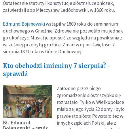
Ostatecznie statuty i konstytucje sióstr służebniczek,
zatwierdził abp Mieczysław Ledóchowski, w 1866 roku.
Edmund Bojanowski
wstąpił w 1869 roku do seminarium
duchownego w Gnieźnie. Zdrowie nie pozwoliło mu jednak
go ukończyć. Musiał je opuścić ze względu na powikłania z
wcześniej przebytą gruźlicą. Zmarł w opinii świętości 7
sierpnia 1871 roku w Górce Duchownej.
Kto obchodzi imieniny 7 sierpnia? -
sprawdź
Założone przez niego
zgromadzenie sióstr szybko się
rozrastało. Tylko w Wielkopolsce
miało za jego życia 22 domy i było
prawie sto sióstr. Powstało też w
innych częściach Polski, ale z
Bł. Edmund
Bojanowski − wzór