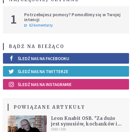
1
Potrzebujesz pomocy? Pomodlimy się w Twojej
intencji
62 komentarzy
BĄDŹ NA BIEŻĄCO
ŚLEDŹ NAS NA FACEBOOKU
ŚLEDŹ NAS NA TWITTERZE
ŚLEDŹ NAS NA INSTAGRAMIE
POWIĄZANE ARTYKUŁY
Leon Knabit OSB. "Za dużo
jest synusiów, kochanków i
niedojrzałych obiboków"
ONA I ON