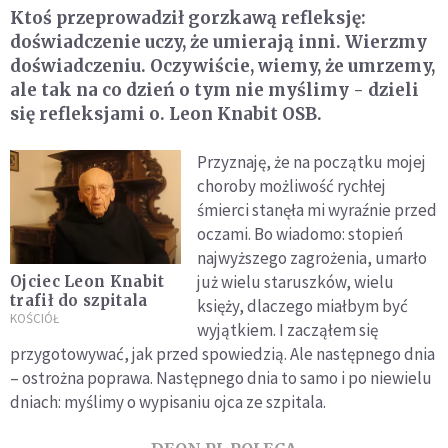
Ktoś przeprowadził gorzkawą refleksję:
doświadczenie uczy, że umierają inni. Wierzmy
doświadczeniu. Oczywiście, wiemy, że umrzemy,
ale tak na co dzień o tym nie myślimy - dzieli
się refleksjami o. Leon Knabit OSB.
Przyznaję, że na początku mojej
choroby możliwość rychłej
śmierci stanęła mi wyraźnie przed
oczami. Bo wiadomo: stopień
najwyższego zagrożenia, umarło
już wielu staruszków, wielu
Ojciec Leon Knabit
trafił do szpitala
księży, dlaczego miałbym być
KOŚCIÓŁ
wyjątkiem. I zacząłem się
przygotowywać, jak przed spowiedzią. Ale następnego dnia
– ostrożna poprawa. Następnego dnia to samo i po niewielu
dniach: myślimy o wypisaniu ojca ze szpitala.