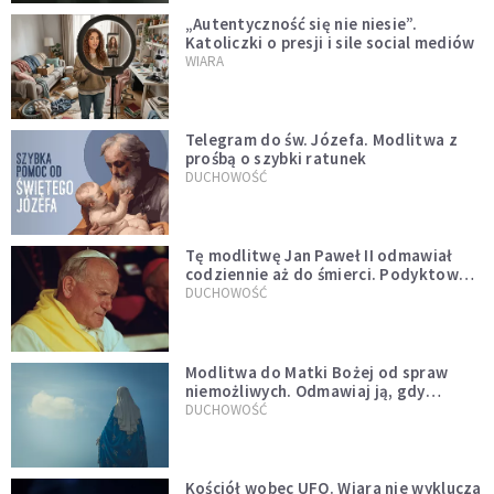
„Autentyczność się nie niesie”.
Katoliczki o presji i sile social mediów
WIARA
Telegram do św. Józefa. Modlitwa z
prośbą o szybki ratunek
DUCHOWOŚĆ
Tę modlitwę Jan Paweł II odmawiał
codziennie aż do śmierci. Podyktował
mu ją ojciec
DUCHOWOŚĆ
Modlitwa do Matki Bożej od spraw
niemożliwych. Odmawiaj ją, gdy
wszystko idzie źle
DUCHOWOŚĆ
Kościół wobec UFO. Wiara nie wyklucza