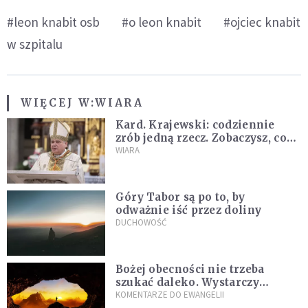
#leon knabit osb
#o leon knabit
#ojciec knabit
w szpitalu
WIĘCEJ W:
WIARA
Kard. Krajewski: codziennie
zrób jedną rzecz. Zobaczysz, co
stanie się z twoim życiem
WIARA
Góry Tabor są po to, by
odważnie iść przez doliny
DUCHOWOŚĆ
Bożej obecności nie trzeba
szukać daleko. Wystarczy
nauczyć się słuchać
KOMENTARZE DO EWANGELII