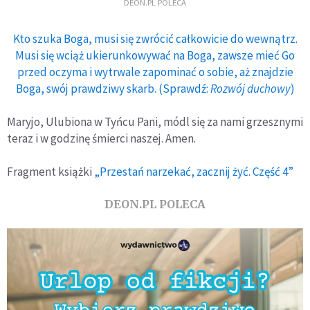
DEON.PL POLECA
Kto szuka Boga, musi się zwrócić całkowicie do wewnątrz.
Musi się wciąż ukierunkowywać na Boga, zawsze mieć Go
przed oczyma i wytrwale zapominać o sobie, aż znajdzie
Boga, swój prawdziwy skarb. (Sprawdź:
Rozwój duchowy
)
Maryjo, Ulubiona w Tyńcu Pani, módl się za nami grzesznymi
teraz i w godzinę śmierci naszej. Amen.
Fragment książki
„Przestań narzekać, zacznij żyć. Część 4”
DEON.PL POLECA