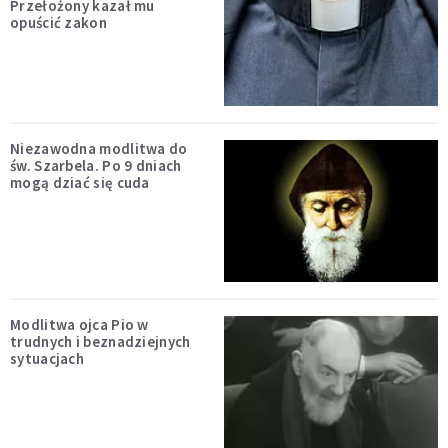
Przełożony kazał mu
opuścić zakon
Niezawodna modlitwa do
św. Szarbela. Po 9 dniach
mogą dziać się cuda
Modlitwa ojca Pio w
trudnych i beznadziejnych
sytuacjach