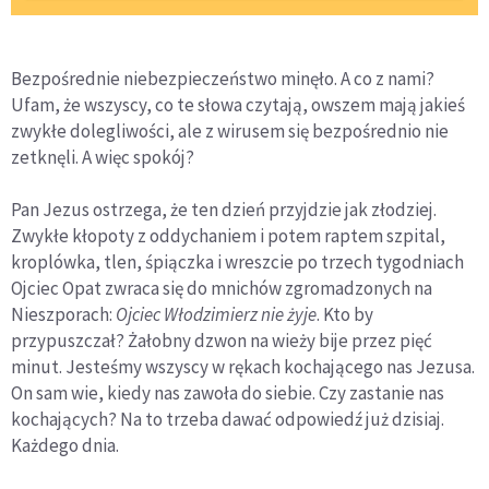
Bezpośrednie niebezpieczeństwo minęło. A co z nami?
Ufam, że wszyscy, co te słowa czytają, owszem mają jakieś
zwykłe dolegliwości, ale z wirusem się bezpośrednio nie
zetknęli. A więc spokój?
Pan Jezus ostrzega, że ten dzień przyjdzie jak złodziej.
Zwykłe kłopoty z oddychaniem i potem raptem szpital,
kroplówka, tlen, śpiączka i wreszcie po trzech tygodniach
Ojciec Opat zwraca się do mnichów zgromadzonych na
Nieszporach:
Ojciec Włodzimierz nie żyje
. Kto by
przypuszczał? Żałobny dzwon na wieży bije przez pięć
minut. Jesteśmy wszyscy w rękach kochającego nas Jezusa.
On sam wie, kiedy nas zawoła do siebie. Czy zastanie nas
kochających? Na to trzeba dawać odpowiedź już dzisiaj.
Każdego dnia.