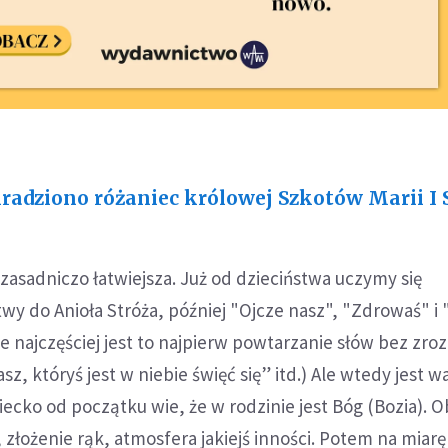
radziono różaniec królowej Szkotów Marii I 
 zasadniczo łatwiejsza. Już od dzieciństwa uczymy się
wy do Anioła Stróża, później "Ojcze nasz", "Zdrowaś" i 
ie najczęściej jest to najpierw powtarzanie słów bez zro
sz, któryś jest w niebie święć się” itd.) Ale wtedy jest 
iecko od początku wie, że w rodzinie jest Bóg (Bozia). 
, złożenie rąk, atmosfera jakiejś inności. Potem na miarę