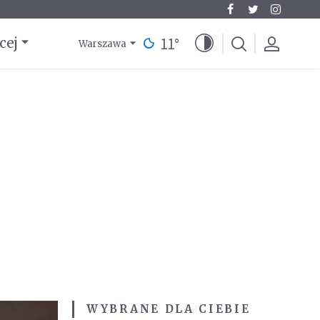
11
°
cej
Warszawa
WYBRANE DLA CIEBIE