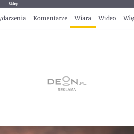
g
Sklep
Wię
darzenia
Komentarze
Wiara
Wideo