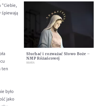
 "Ciebie,
y śpiewają
oła
Słuchać i rozważać Słowo Boże –
NMP Różańcowej
ącu
WIARA
a ten
ie było
ość jako