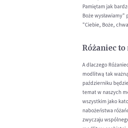
Pamiętam jak bardz
Boże wysławiamy" po
"Ciebie, Boże, chwa
Różaniec to
A dlaczego Różaniec 
modlitwą tak ważn
październiku będzie
temat w naszych me
wszystkim jako kat
nabożeństwa różańco
zwyczaju wspólnego