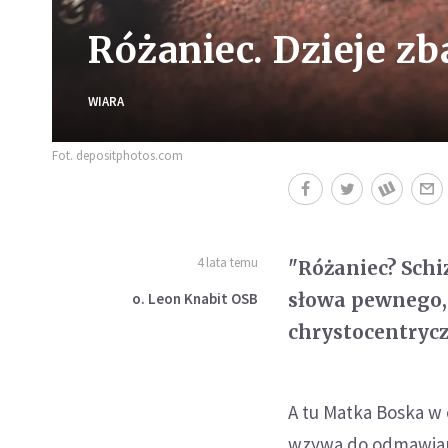
Różaniec. Dzieje z
WIARA
Fot. depositphotos.com
4 lata temu
"Różaniec? Schi
słowa pewnego, 
o. Leon Knabit OSB
chrystocentrycz
A tu Matka Boska w 
wzywa do odmawiani