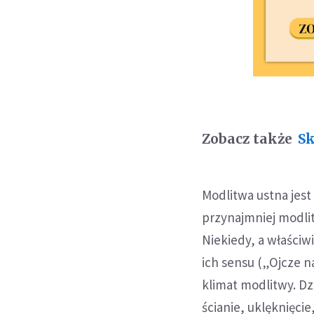
Zobacz także
Sk
Modlitwa ustna jest
przynajmniej modlit
Niekiedy, a właściw
ich sensu („Ojcze na
klimat modlitwy. Dz
ścianie, uklęknięcie