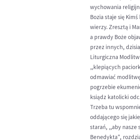
wychowania religijn
Bozia staje się Kim
wierzy. Zresztą i Ma
a prawdy Boże obja
przez innych, dzisi
Liturgiczna Modlitwa
„klepiących paciork
odmawiać modlitwę,
pogrzebie ekumeni
ksiądz katolicki od
Trzeba tu wspomnie
oddającego się jaki
starań, „aby nasze 
Benedykta", rozdzia