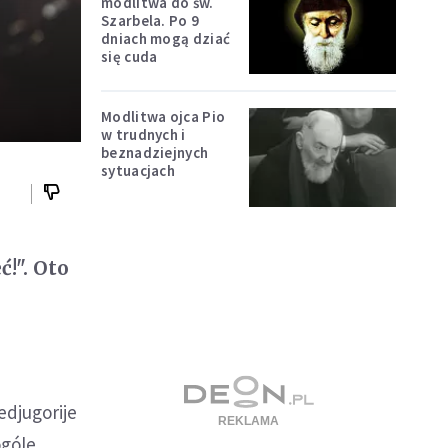
modlitwa do św.
Szarbela. Po 9
dniach mogą dziać
się cuda
Modlitwa ojca Pio
w trudnych i
beznadziejnych
sytuacjach
!". Oto
edjugorije
góle.