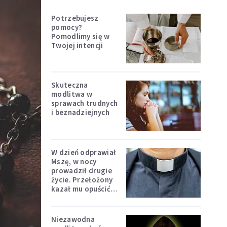
Potrzebujesz
pomocy?
Pomodlimy się w
Twojej intencji
Skuteczna
modlitwa w
sprawach trudnych
i beznadziejnych
W dzień odprawiał
Mszę, w nocy
prowadził drugie
życie. Przełożony
kazał mu opuścić
zakon
Niezawodna