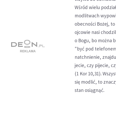
Wśród wielu podzia
modlitwach wypowia
obecności Bożej, t
ojcowie nasi chodzi
o Bogu, bo można b
"być pod telefonem
natchnienie, znajd
jecie, czy pijecie,
(1 Kor 10,31). Wszy
się modlić, to znacz
stan osiągnąć.