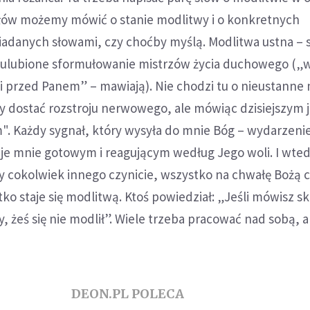
łów możemy mówić o stanie modlitwy i o konkretnych
danych słowami, czy choćby myślą. Modlitwa ustna – 
o ulubione sformułowanie mistrzów życia duchowego („w
li przed Panem” – mawiają). Nie chodzi tu o nieustanne
y dostać rozstroju nerwowego, ale mówiąc dzisiejszym 
". Każdy sygnał, który wysyła do mnie Bóg – wydarzeni
uje mnie gotowym i reagującym według Jego woli. I wte
 czy cokolwiek innego czynicie, wszystko na chwałę Bożą 
stko staje się modlitwą. Ktoś powiedział: „Jeśli mówisz 
y, żeś się nie modlił”. Wiele trzeba pracować nad sobą, 
DEON.PL POLECA