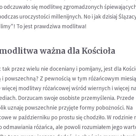
o odczuwało się modlitwę zgromadzonych śpiewających
dczas uroczystości millenijnych. No i jak dzisiaj Ślązac
limy"! To jest prawdziwa modlitwa!
 modlitwa ważna dla Kościoła
tak przez wielu nie doceniany i pomijany, jest dla Kości
ą i powszechną? Z pewnością w tym różańcowym miesi
 więcej modlitwy różańcowej wśród wiernych i więcej n
diach. Dorzucam swoje osobiste przemyślenia. Przede
olik uznaję powszechnie przyjęte formy pobożności. Na
we w październiku po prostu się chodziło. W rodzinie n
 odmawiania różańca, ale powoli rozumiałem jego wart