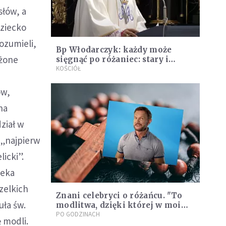
słów, a
Dziecko
rozumieli,
Bp Włodarczyk: każdy może
ożone
sięgnąć po różaniec: stary i
młody, zdrowy i chory
KOŚCIÓŁ
ów,
na
ział w
„najpierw
icki”.
ieka
zelkich
Znani celebryci o różańcu. "To
uła św.
modlitwa, dzięki której w moim
życiu dzieją się cuda"
PO GODZINACH
ę modli.