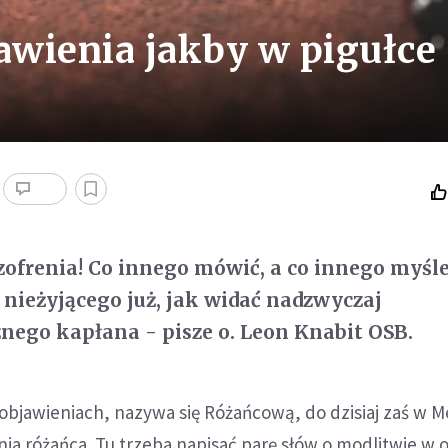
bawienia jakby w pigułce
zofrenia! Co innego mówić, a co innego myśleć
nieżyjącego już, jak widać nadzwyczaj
nego kapłana - pisze o. Leon Knabit OSB.
objawieniach, nazywa się Różańcową, do dzisiaj zaś w M
a różańca. Tu trzeba napisać parę słów o modlitwie w o