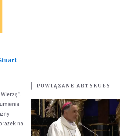
Stuart
POWIĄZANE ARTYKUŁY
"Wierzę".
zumienia
ważny
Obrazek na