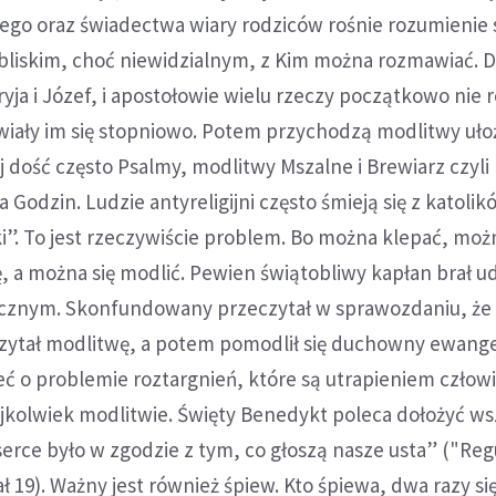
ego oraz świadectwa wiary rodziców rośnie rozumienie 
ś bliskim, choć niewidzialnym, z Kim można rozmawiać. 
ryja i Józef, i apostołowie wielu rzeczy początkowo nie 
wiały im się stopniowo. Potem przychodzą modlitwy uł
aj dość często Psalmy, modlitwy Mszalne i Brewiarz czyli
 Godzin. Ludzie antyreligijni często śmieją się z katolik
i”. To jest rzeczywiście problem. Bo można klepać, moż
 a można się modlić. Pewien świątobliwy kapłan brał ud
cznym. Skonfundowany przeczytał w sprawozdaniu, że 
czytał modlitwę, a potem pomodlił się duchowny ewangel
ć o problemie roztargnień, które są utrapieniem człow
ejkolwiek modlitwie. Święty Benedykt poleca dołożyć ws
serce było w zgodzie z tym, co głoszą nasze usta” ("Reg
ł 19). Ważny jest również śpiew. Kto śpiewa, dwa razy si