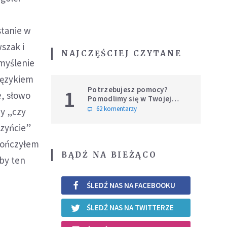
stanie w
szak i
NAJCZĘŚCIEJ CZYTANE
 myślenie
językiem
Potrzebujesz pomocy?
1
e, słowo
Pomodlimy się w Twojej
intencji
62 komentarzy
dy „czy
czyńcie”
skończyłem
BĄDŹ NA BIEŻĄCO
aby ten
ŚLEDŹ NAS NA FACEBOOKU
ŚLEDŹ NAS NA TWITTERZE