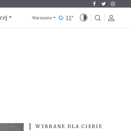
11
°
cej
Warszawa
WYBRANE DLA CIEBIE