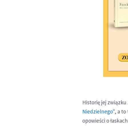
Historię jej związk
Niedzielnego"
, a t
opowieści o łaskach