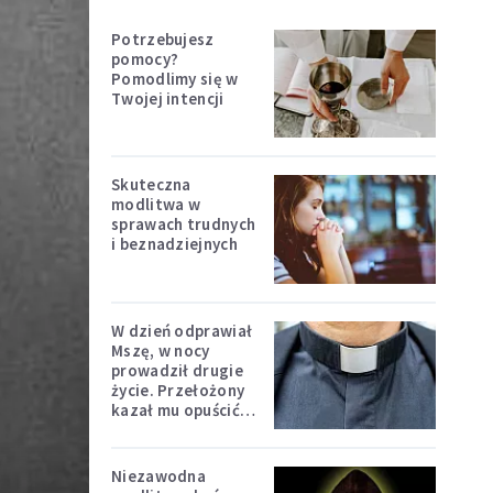
Potrzebujesz
pomocy?
Pomodlimy się w
Twojej intencji
Skuteczna
modlitwa w
sprawach trudnych
i beznadziejnych
W dzień odprawiał
Mszę, w nocy
prowadził drugie
życie. Przełożony
kazał mu opuścić
zakon
Niezawodna