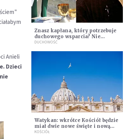
ościem"
hciałabym
Znasz kapłana, który potrzebuje
duchowego wsparcia? Nie
zwlekaj. Ta modlitwa może mu
DUCHOWOŚĆ
pomóc
i Anieli
e. Dzieci
 nie
Watykan: wkrótce Kościół będzie
miał dwie nowe święte i nową
błogosławioną
KOŚCIÓŁ