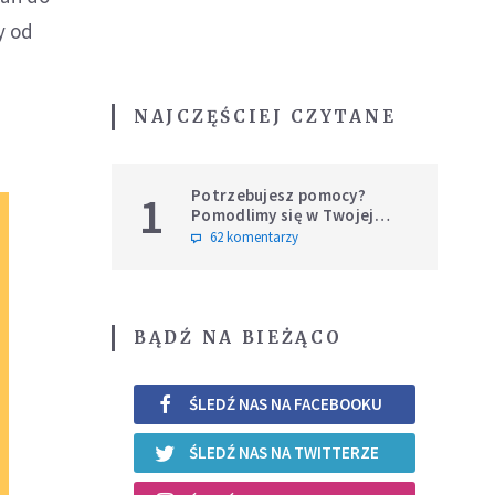
y od
NAJCZĘŚCIEJ CZYTANE
Potrzebujesz pomocy?
1
Pomodlimy się w Twojej
intencji
62 komentarzy
BĄDŹ NA BIEŻĄCO
ŚLEDŹ NAS NA FACEBOOKU
ŚLEDŹ NAS NA TWITTERZE