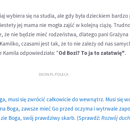
iaj wybiera się na studia, ale gdy była dzieckiem bardzo
estety jej mama nie mogła zajść w kolejną ciążę. Trudn
e, że nie będzie mieć rodzeństwa, dlatego pani Grażyna
Kamilko, czasami jest tak, że to nie zależy od nas samych
że Kamila odpowiedziała: "
Od Bozi? To ja to załatwię"
.
DEON.PL POLECA
ga, musi się zwrócić całkowicie do wewnątrz. Musi się w
a Boga, zawsze mieć Go przed oczyma i wytrwale zap
dzie Boga, swój prawdziwy skarb. (Sprawdź:
Rozwój duc