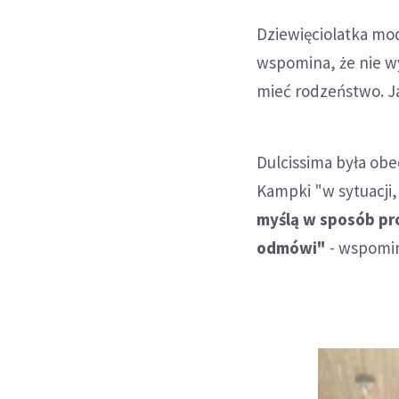
Dziewięciolatka mod
wspomina, że nie wy
mieć rodzeństwo. Ja
Dulcissima była obe
Kampki "w sytuacji, 
myślą w sposób pro
odmówi"
- wspomi