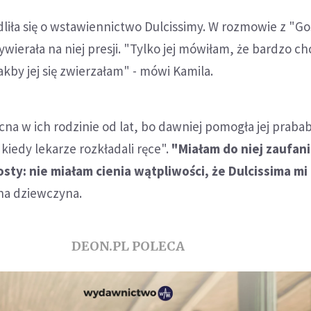
liła się o wstawiennictwo Dulcissimy. W rozmowie z "G
wierała na niej presji. "Tylko jej mówiłam, że bardzo c
kby jej się zwierzałam" - mówi Kamila.
cna w ich rodzinie od lat, bo dawniej pomogła jej prababc
kiedy lekarze rozkładali ręce".
"Miałam do niej zaufani
sty: nie miałam cienia wątpliwości, że Dulcissima mi
na dziewczyna.
DEON.PL POLECA