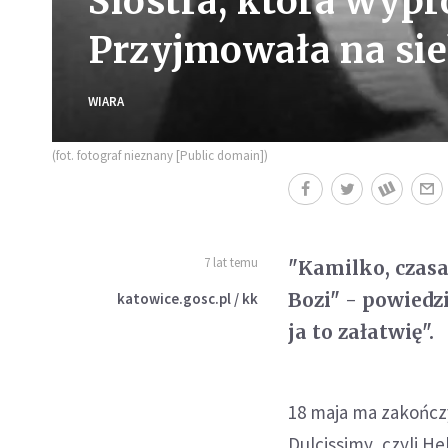
Siostra, która wypr
Przyjmowała na sie
WIARA
(fot. fotograf nieznany [Public domain])
7 lat temu
"Kamilko, czasam
Bozi" - powiedz
katowice.gosc.pl / kk
ja to załatwię".
18 maja ma zakończy
Dulcissimy, czyli H