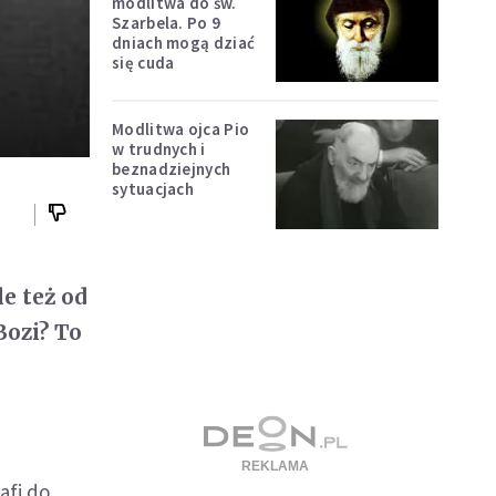
modlitwa do św.
Szarbela. Po 9
dniach mogą dziać
się cuda
Modlitwa ojca Pio
w trudnych i
beznadziejnych
sytuacjach
e też od
Bozi? To
afi do