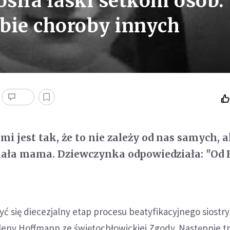
osiła łaski setkom osób.
bie choroby innych
i jest tak, że to nie zależy od nas samych, al
iała mama. Dziewczynka odpowiedziała: "Od 
ć się diecezjalny etap procesu beatyfikacyjnego siostry
eleny Hoffmann ze świętochłowickiej Zgody. Następnie tr