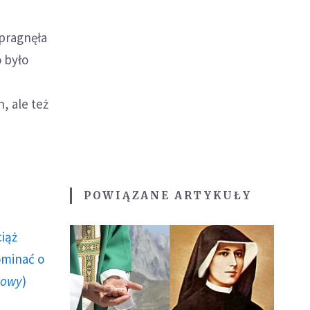
 pragnęła
o było
, ale też
POWIĄZANE ARTYKUŁY
ciąż
ominać o
howy
)