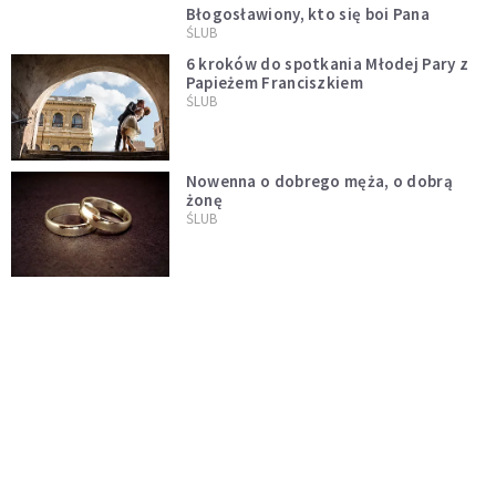
Błogosławiony, kto się boi Pana
ŚLUB
6 kroków do spotkania Młodej Pary z
Papieżem Franciszkiem
ŚLUB
Nowenna o dobrego męża, o dobrą
żonę
ŚLUB