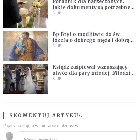
Poradnik dla narzeczonych.
Jakie dokumenty są potrzebne
do ślubu konkordatowego?
ŚLUB
Bp Bryl o modlitwie do św.
Józefa o dobrego męża i dobrą
żonę: Nie bójmy się wołać do
ŚLUB
Boga tak, jak potrafimy
Ksiądz zaśpiewał wzruszający
utwór dla pary młodej. Młodzi
nie kryli wzruszenia [MUZYKA]
ŚLUB
SKOMENTUJ ARTYKUŁ
Papież apeluje o wspieranie małżeństwa