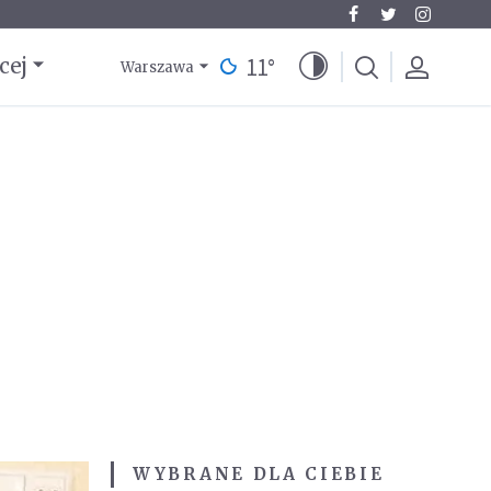
11
°
cej
Warszawa
WYBRANE DLA CIEBIE