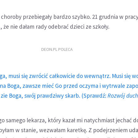
 choroby przebiegały bardzo szybko. 21 grudnia w prac
, że nie dałam rady odebrać dzieci ze szkoły.
DEON.PL POLECA
ga, musi się zwrócić całkowicie do wewnątrz. Musi się w
a Boga, zawsze mieć Go przed oczyma i wytrwale zap
dzie Boga, swój prawdziwy skarb. (Sprawdź:
Rozwój duc
 samego lekarza, który kazał mi natychmiast jechać do 
byłam w stanie, wezwałam karetkę. Z podejrzeniem ud