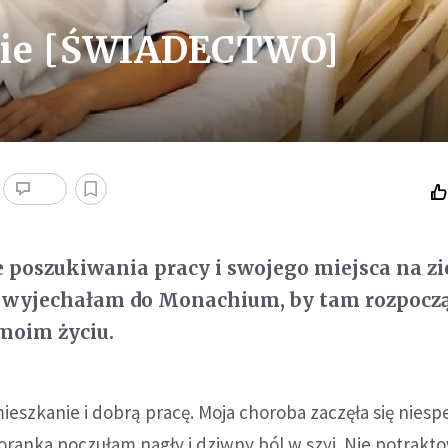
ycie [ŚWIADECTWO]
e poszukiwania pracy i swojego miejsca na zi
u wyjechałam do Monachium, by tam rozpocz
moim życiu.
eszkanie i dobrą pracę. Moja choroba zaczęła się niesp
oranka poczułam nagły i dziwny ból w szyi. Nie potrak