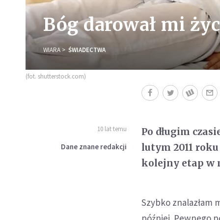
Bóg darował mi ż
WIARA
ŚWIADECTWA
(fot. shutterstock.com)
10 lat temu
Po długim czasi
lutym 2011 rok
Dane znane redakcji
kolejny etap w 
Szybko znalazłam mi
później. Pewnego p