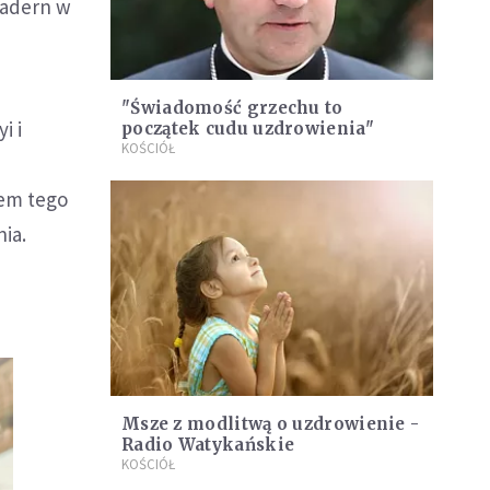
hadern w
"Świadomość grzechu to
i i
początek cudu uzdrowienia"
KOŚCIÓŁ
iem tego
nia.
Msze z modlitwą o uzdrowienie -
Radio Watykańskie
KOŚCIÓŁ