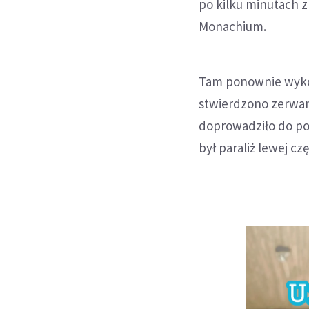
po kilku minutach z
Monachium.
Tam ponownie wykon
stwierdzono zerwani
doprowadziło do po
był paraliż lewej cz