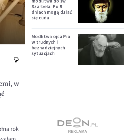
modlitwa do św.
Szarbela. Po 9
dniach mogą dziać
się cuda
Modlitwa ojca Pio
w trudnych i
beznadziejnych
sytuacjach
emi, w
ąć
ełna rok
towałam