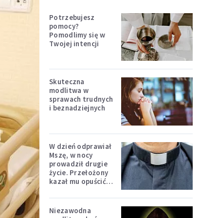
Potrzebujesz
pomocy?
Pomodlimy się w
Twojej intencji
Skuteczna
modlitwa w
sprawach trudnych
i beznadziejnych
W dzień odprawiał
Mszę, w nocy
prowadził drugie
życie. Przełożony
kazał mu opuścić
zakon
Niezawodna