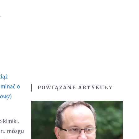
y
ciąż
ominać o
POWIĄZANE ARTYKUŁY
howy
)
kliniki.
aru mózgu