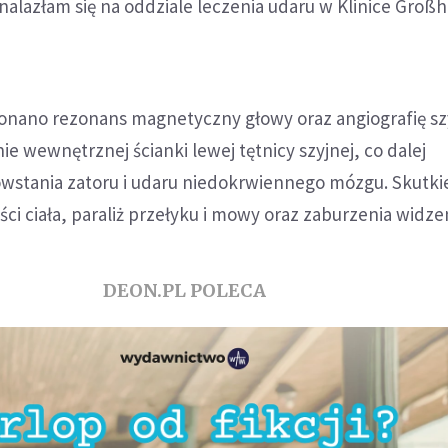
nalazłam się na oddziale leczenia udaru w Klinice Groß
ano rezonans magnetyczny głowy oraz angiografię szy
e wewnętrznej ścianki lewej tętnicy szyjnej, co dalej
wstania zatoru i udaru niedokrwiennego mózgu. Skutk
ęści ciała, paraliż przełyku i mowy oraz zaburzenia widze
DEON.PL POLECA