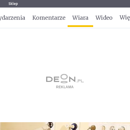
g
Sklep
Wię
darzenia
Komentarze
Wiara
Wideo