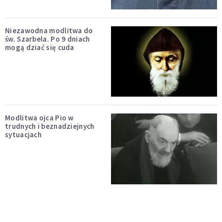
Niezawodna modlitwa do
św. Szarbela. Po 9 dniach
mogą dziać się cuda
Modlitwa ojca Pio w
trudnych i beznadziejnych
sytuacjach