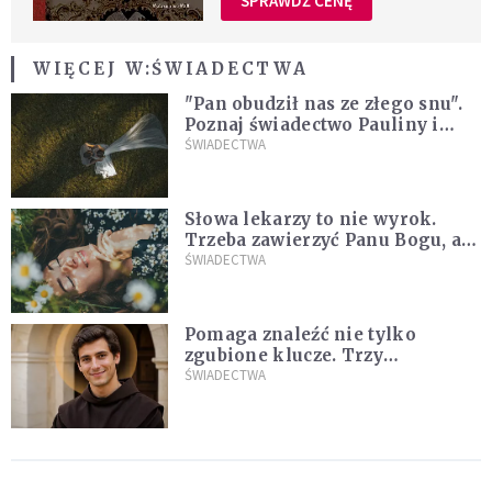
SPRAWDŹ CENĘ
WIĘCEJ W:
ŚWIADECTWA
"Pan obudził nas ze złego snu".
Poznaj świadectwo Pauliny i
Marcina, którzy są razem dzięki
ŚWIADECTWA
łasce Jezusa
Słowa lekarzy to nie wyrok.
Trzeba zawierzyć Panu Bogu, a
On wszystkim się zajmie
ŚWIADECTWA
[ŚWIADECTWO]
Pomaga znaleźć nie tylko
zgubione klucze. Trzy
niezwykłe świadectwa o
ŚWIADECTWA
wstawiennictwie świętego
Antoniego