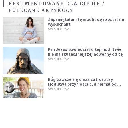
REKOMENDOWANE DLA CIEBIE /
POLECANE ARTYKUŁY
Zapamiętałam tę modlitwę i zostałam
wysłuchana
ŚWIADECTWA
Pan Jezus powiedział o tej modlitwie:
nie ma skuteczniejszej nowenny od tej
ŚWIADECTWA
Bóg zawsze się o nas zatroszczy.
Modlitwa przyniosła cud niemal od
razu
ŚWIADECTWA
Święty Józef znalazł mi męża,
samochód, mieszkanie, pracę i
uratował z bardzo trudnej sytuacji
WIARA