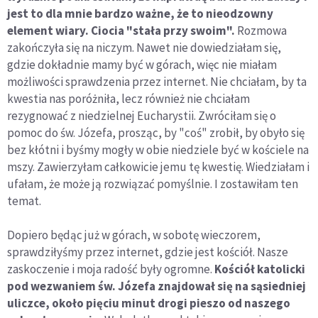
jest to dla mnie bardzo ważne, że to nieodzowny
element wiary. Ciocia "stała przy swoim".
Rozmowa
zakończyła się na niczym. Nawet nie dowiedziałam się,
gdzie dokładnie mamy być w górach, więc nie miałam
możliwości sprawdzenia przez internet. Nie chciałam, by ta
kwestia nas poróżniła, lecz również nie chciałam
rezygnować z niedzielnej Eucharystii. Zwróciłam się o
pomoc do św. Józefa, prosząc, by "coś" zrobił, by obyło się
bez kłótni i byśmy mogły w obie niedziele być w kościele na
mszy. Zawierzyłam całkowicie jemu tę kwestię. Wiedziałam i
ufałam, że może ją rozwiązać pomyślnie. I zostawiłam ten
temat.
Dopiero będąc już w górach, w sobotę wieczorem,
sprawdziłyśmy przez internet, gdzie jest kościół. Nasze
zaskoczenie i moja radość były ogromne.
Kościół katolicki
pod wezwaniem św. Józefa znajdował się na sąsiedniej
uliczce, około pięciu minut drogi pieszo od naszego