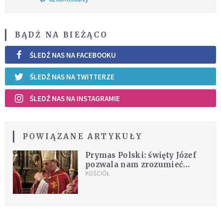
BĄDŹ NA BIEŻĄCO
ŚLEDŹ NAS NA FACEBOOKU
ŚLEDŹ NAS NA TWITTERZE
ŚLEDŹ NAS NA INSTAGRAMIE
POWIĄZANE ARTYKUŁY
Prymas Polski: święty Józef
pozwala nam zrozumieć
prawdę o ojcostwie
KOŚCIÓŁ