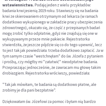
wstawiennictwa.
Podaję jeden z wielu przykładów:
badania krwi jesienią 2019 roku. Stawiwszy się na badania
krwi ze skierowaniem otrzymanym od lekarza (w ramach
dodatkowo wykupionego w zakładzie pracy ubezpieczenia
zdrowotnego), okazało się, że część z przepisanych badań
mogę zrobić tylko odpłatnie, gdyż nie znajdują się one w
wykupywanym przeze mnie pakiecie. Rejestratorka
stwierdziła, że jeszcze pójdzie się co do tego upewnić, lecz
to jest tak jak powiedziała: trzeba dodatkowo zapłacić. Ja w
tym samym czasie "westchnęłam" do św. Józefa z pytaniem
i prośbą, czy mógłby mi "załatwić" nieodpłatne badania.
Przepraszając jednocześnie, że zawracam mu głowę takim
drobiazgiem. Rejestratorka wróciwszy, powiedziała:
"Tak jak mówiłam, te badania są dodatkowo płatne, ale
zrobimy je dla pani bezpłatnie".
Dziękowałam św. Józefowi za pomoc i byłam nią bardzo