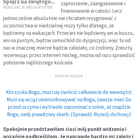
Spójrz na świętego
zaproszenie, zaangażowanie i
Józefa
REKOLEKCJE WIELKOPOSTNE
finansowanie w całości. Lecz
jednocześnie absolutnie nie chciałam rezygnować z
uczestnictwa w niedzielnej mszy tylko dlatego, że
będziemy na wakacjach. Przecież nie będziemy ani w buszu,
ani na pustyni, będzie samochód do dyspozycji, więc to od
nas w znacznej mierze będzie zależało, co zrobimy. Zresztą
rezerwując przez internet nocleg, można od razu sprawdzić
położenie najbliższego kościoła.
DEON.PL POLECA
Kto szuka Boga, musi się zwrócić całkowicie do wewnątrz.
Musi się wciąż ukierunkowywać na Boga, zawsze mieć Go
przed oczyma i wytrwale zapominać o sobie, aż znajdzie
Boga, swój prawdziwy skarb. (Sprawdź:
Rozwój duchowy
)
Spokojnie przedstawiłam cioci mój punkt widzenia i
wyraźnie podkreśliłam, że naprawdę bardzo mi zależy i