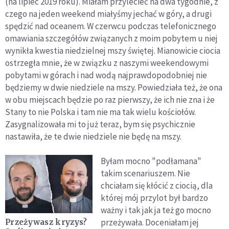
(na lipiec 2019 roku). Miałam przylecieć na dwa tygodnie, z
czego na jeden weekend miałyśmy jechać w góry, a drugi
spędzić nad oceanem. W czerwcu podczas telefonicznego
omawiania szczegółów związanych z moim pobytem u niej
wynikła kwestia niedzielnej mszy świętej. Mianowicie ciocia
ostrzegła mnie, że w związku z naszymi weekendowymi
pobytami w górach i nad wodą najprawdopodobniej nie
będziemy w dwie niedziele na mszy. Powiedziała też, że ona
w obu miejscach będzie po raz pierwszy, że ich nie zna i że
Stany to nie Polska i tam nie ma tak wielu kościołów.
Zasygnalizowała mi to już teraz, bym się psychicznie
nastawiła, że te dwie niedziele nie będę na mszy.
Byłam mocno "podłamana"
takim scenariuszem. Nie
chciałam się kłócić z ciocią, dla
której mój przylot był bardzo
ważny i tak jak ja też go mocno
przeżywała. Doceniałam jej
Przeżywasz kryzys?