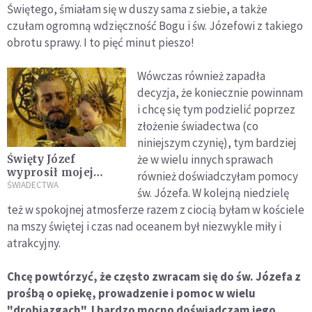
Świętego, śmiałam się w duszy sama z siebie, a także
czułam ogromną wdzięczność Bogu i św. Józefowi z takiego
obrotu sprawy. I to pięć minut pieszo!
Wówczas również zapadła
decyzja, że koniecznie powinnam
i chcę się tym podzielić poprzez
złożenie świadectwa (co
niniejszym czynię), tym bardziej
że w wielu innych sprawach
Święty Józef
wyprosił mojej
również doświadczyłam pomocy
mamie dobrą śmierć
ŚWIADECTWA
św. Józefa. W kolejną niedzielę
[ŚWIADECTWO]
też w spokojnej atmosferze razem z ciocią byłam w kościele
na mszy świętej i czas nad oceanem był niezwykle miły i
atrakcyjny.
Chcę powtórzyć, że często zwracam się do św. Józefa z
prośbą o opiekę, prowadzenie i pomoc w wielu
"drobiazgach". I bardzo mocno doświadczam jego