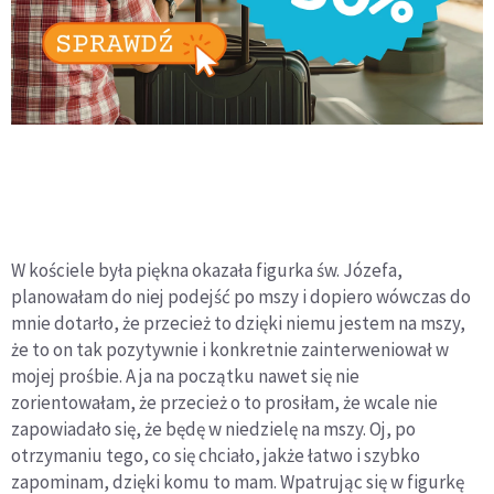
W kościele była piękna okazała figurka św. Józefa,
planowałam do niej podejść po mszy i dopiero wówczas do
mnie dotarło, że przecież to dzięki niemu jestem na mszy,
że to on tak pozytywnie i konkretnie zainterweniował w
mojej prośbie. A ja na początku nawet się nie
zorientowałam, że przecież o to prosiłam, że wcale nie
zapowiadało się, że będę w niedzielę na mszy. Oj, po
otrzymaniu tego, co się chciało, jakże łatwo i szybko
zapominam, dzięki komu to mam. Wpatrując się w figurkę