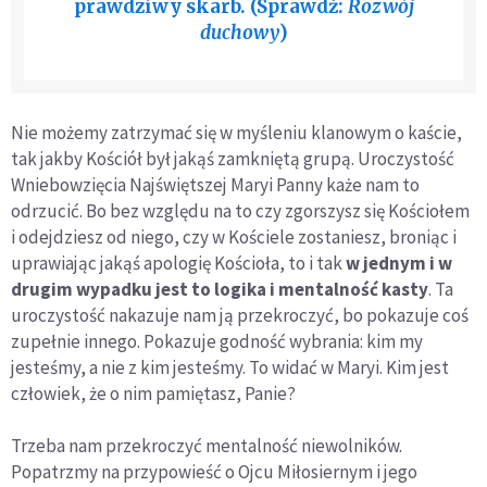
prawdziwy skarb. (Sprawdź:
Rozwój
duchowy
)
Nie możemy zatrzymać się w myśleniu klanowym o kaście,
tak jakby Kościół był jakąś zamkniętą grupą. Uroczystość
Wniebowzięcia Najświętszej Maryi Panny każe nam to
odrzucić. Bo bez względu na to czy zgorszysz się Kościołem
i odejdziesz od niego, czy w Kościele zostaniesz, broniąc i
uprawiając jakąś apologię Kościoła, to i tak
w jednym i w
drugim wypadku jest to logika i mentalność kasty
. Ta
uroczystość nakazuje nam ją przekroczyć, bo pokazuje coś
zupełnie innego. Pokazuje godność wybrania: kim my
jesteśmy, a nie z kim jesteśmy. To widać w Maryi. Kim jest
człowiek, że o nim pamiętasz, Panie?
Trzeba nam przekroczyć mentalność niewolników.
Popatrzmy na przypowieść o Ojcu Miłosiernym i jego