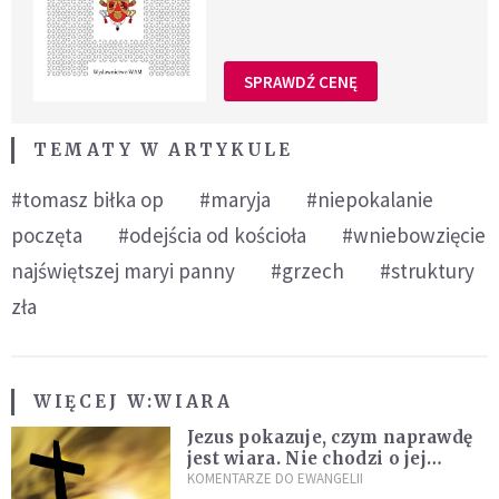
SPRAWDŹ CENĘ
TEMATY W ARTYKULE
#tomasz biłka op
#maryja
#niepokalanie
poczęta
#odejścia od kościoła
#wniebowzięcie
najświętszej maryi panny
#grzech
#struktury
zła
WIĘCEJ W:
WIARA
Jezus pokazuje, czym naprawdę
jest wiara. Nie chodzi o jej
wielkość
KOMENTARZE DO EWANGELII