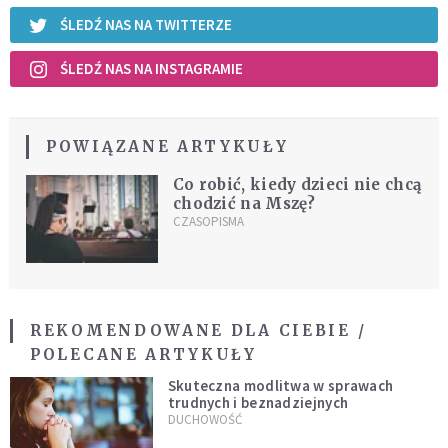
ŚLEDŹ NAS NA TWITTERZE
ŚLEDŹ NAS NA INSTAGRAMIE
POWIĄZANE ARTYKUŁY
Co robić, kiedy dzieci nie chcą
chodzić na Mszę?
CZASOPISMA
REKOMENDOWANE DLA CIEBIE /
POLECANE ARTYKUŁY
Skuteczna modlitwa w sprawach
trudnych i beznadziejnych
DUCHOWOŚĆ