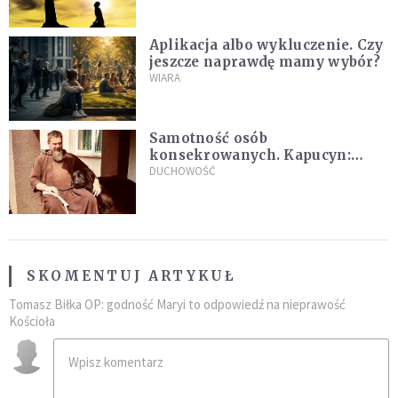
Aplikacja albo wykluczenie. Czy
jeszcze naprawdę mamy wybór?
WIARA
Samotność osób
konsekrowanych. Kapucyn:
Życie w pojedynkę rzadko jest
DUCHOWOŚĆ
sielanką
SKOMENTUJ ARTYKUŁ
Tomasz Biłka OP: godność Maryi to odpowiedź na nieprawość
Kościoła