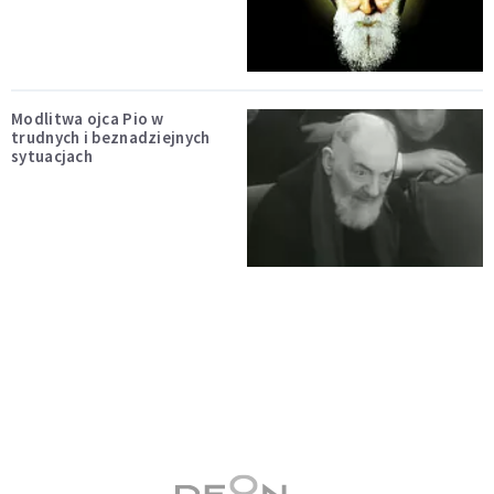
Modlitwa ojca Pio w
trudnych i beznadziejnych
sytuacjach