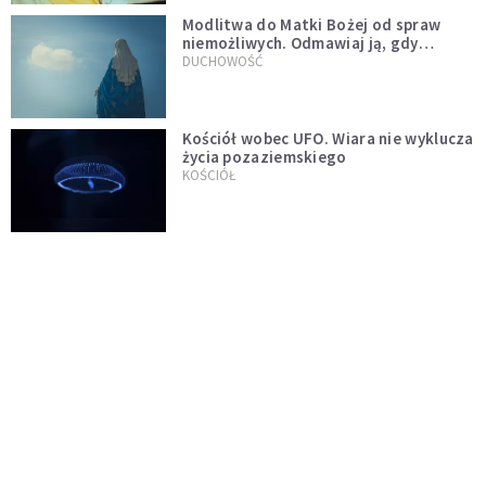
Modlitwa do Matki Bożej od spraw
niemożliwych. Odmawiaj ją, gdy
wszystko idzie źle
DUCHOWOŚĆ
Kościół wobec UFO. Wiara nie wyklucza
życia pozaziemskiego
KOŚCIÓŁ