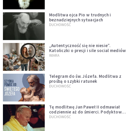
Modlitwa ojca Pio w trudnych i
beznadziejnych sytuacjach
DUCHOWOŚĆ
„Autentyczność się nie niesie”.
Katoliczki o presji i sile social mediów
WIARA
Telegram do św. Józefa. Modlitwa z
prośbą o szybki ratunek
DUCHOWOŚĆ
Tę modlitwę Jan Paweł II odmawiał
codziennie aż do śmierci. Podyktował
mu ją ojciec
DUCHOWOŚĆ