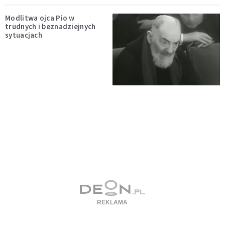
Modlitwa ojca Pio w
trudnych i beznadziejnych
sytuacjach