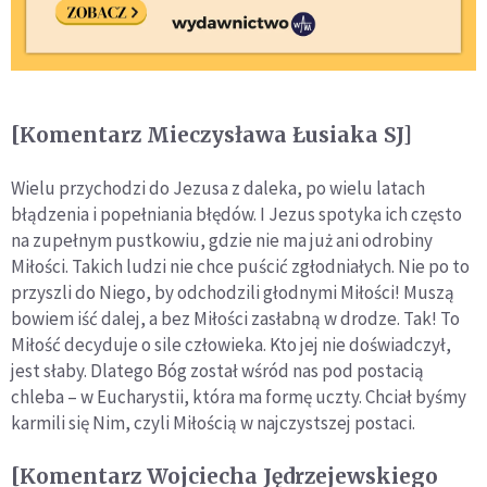
[Komentarz Mieczysława Łusiaka SJ]
Wielu przychodzi do Jezusa z daleka, po wielu latach
błądzenia i popełniania błędów. I Jezus spotyka ich często
na zupełnym pustkowiu, gdzie nie ma już ani odrobiny
Miłości. Takich ludzi nie chce puścić zgłodniałych. Nie po to
przyszli do Niego, by odchodzili głodnymi Miłości! Muszą
bowiem iść dalej, a bez Miłości zasłabną w drodze. Tak! To
Miłość decyduje o sile człowieka. Kto jej nie doświadczył,
jest słaby. Dlatego Bóg został wśród nas pod postacią
chleba – w Eucharystii, która ma formę uczty. Chciał byśmy
karmili się Nim, czyli Miłością w najczystszej postaci.
[Komentarz Wojciecha Jędrzejewskiego