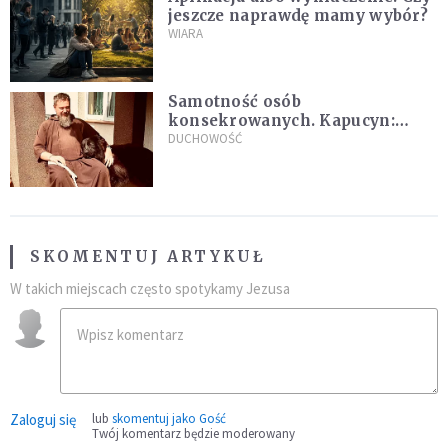
jeszcze naprawdę mamy wybór?
WIARA
Samotność osób
konsekrowanych. Kapucyn:
Życie w pojedynkę rzadko jest
DUCHOWOŚĆ
sielanką
SKOMENTUJ ARTYKUŁ
W takich miejscach często spotykamy Jezusa
Zaloguj się
lub
skomentuj jako Gość
Twój komentarz będzie moderowany