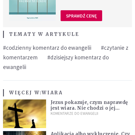
SPRAWDŹ CENĘ
TEMATY W ARTYKULE
#codzienny komentarz do ewangelii
#czytanie z
komentarzem
#dzisiejszy komentarz do
ewangelii
WIĘCEJ W:
WIARA
Jezus pokazuje, czym naprawdę
jest wiara. Nie chodzi o jej
wielkość
KOMENTARZE DO EWANGELII
Aplikacja albo wykluczenie. Czy