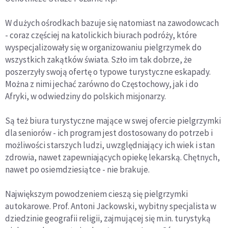
W dużych ośrodkach bazuje się natomiast na zawodowcach
- coraz częściej na katolickich biurach podróży, które
wyspecjalizowały się w organizowaniu pielgrzymek do
wszystkich zakątków świata. Szło im tak dobrze, że
poszerzyły swoją ofertę o typowe turystyczne eskapady.
Można z nimi jechać zarówno do Częstochowy, jak i do
Afryki, w odwiedziny do polskich misjonarzy.
Są też biura turystyczne mające w swej ofercie pielgrzymki
dla seniorów - ich program jest dostosowany do potrzeb i
możliwości starszych ludzi, uwzględniający ich wiek i stan
zdrowia, nawet zapewniających opiekę lekarską. Chętnych,
nawet po osiemdziesiątce - nie brakuje.
Największym powodzeniem cieszą się pielgrzymki
autokarowe. Prof. Antoni Jackowski, wybitny specjalista w
dziedzinie geografii religii, zajmującej się m.in. turystyką