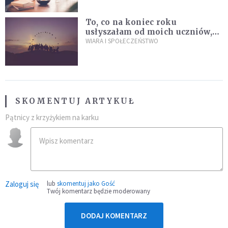
To, co na koniec roku
usłyszałam od moich uczniów,
idealnie tłumaczy nową
WIARA I SPOŁECZEŃSTWO
encyklikę Leona XIV
SKOMENTUJ ARTYKUŁ
Pątnicy z krzyżykiem na karku
Zaloguj się
lub
skomentuj jako Gość
Twój komentarz będzie moderowany
DODAJ KOMENTARZ