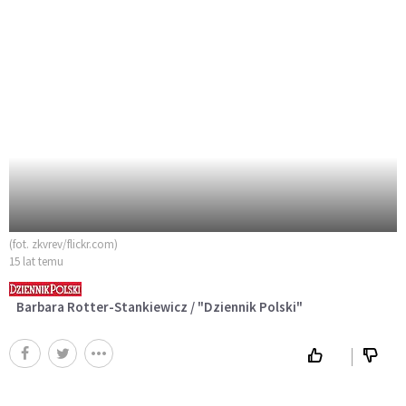
(fot. zkvrev/flickr.com)
15 lat temu
Barbara Rotter-Stankiewicz / "Dziennik Polski"