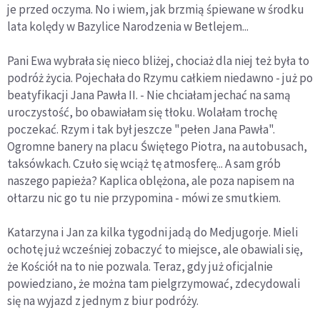
je przed oczyma. No i wiem, jak brzmią śpiewane w środku
lata kolędy w Bazylice Narodzenia w Betlejem...
Pani Ewa wybrała się nieco bliżej, chociaż dla niej też była to
podróż życia. Pojechała do Rzymu całkiem niedawno - już po
beatyfikacji Jana Pawła II. - Nie chciałam jechać na samą
uroczystość, bo obawiałam się tłoku. Wolałam trochę
poczekać. Rzym i tak był jeszcze "pełen Jana Pawła".
Ogromne banery na placu Świętego Piotra, na autobusach,
taksówkach. Czuło się wciąż tę atmosferę... A sam grób
naszego papieża? Kaplica oblężona, ale poza napisem na
ołtarzu nic go tu nie przypomina - mówi ze smutkiem.
Katarzyna i Jan za kilka tygodni jadą do Medjugorje. Mieli
ochotę już wcześniej zobaczyć to miejsce, ale obawiali się,
że Kościół na to nie pozwala. Teraz, gdy już oficjalnie
powiedziano, że można tam pielgrzymować, zdecydowali
się na wyjazd z jednym z biur podróży.