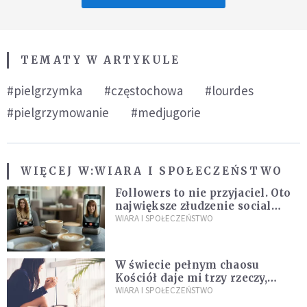
TEMATY W ARTYKULE
#pielgrzymka
#częstochowa
#lourdes
#pielgrzymowanie
#medjugorie
WIĘCEJ W:
WIARA I SPOŁECZEŃSTWO
Followers to nie przyjaciel. Oto
największe złudzenie social
mediów
WIARA I SPOŁECZEŃSTWO
W świecie pełnym chaosu
Kościół daje mi trzy rzeczy,
których wszystkim dziś bardzo
WIARA I SPOŁECZEŃSTWO
brakuje