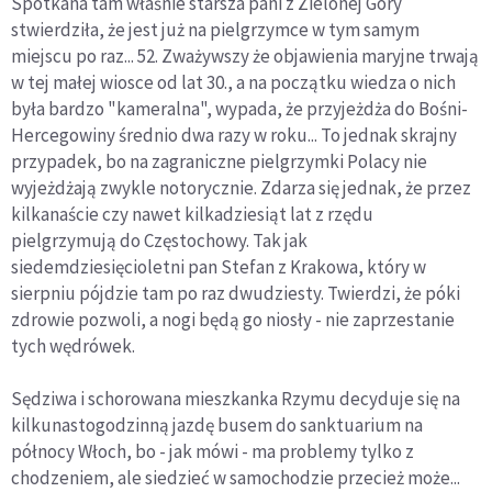
Spotkana tam właśnie starsza pani z Zielonej Góry
stwierdziła, że jest już na pielgrzymce w tym samym
miejscu po raz... 52. Zważywszy że objawienia maryjne trwają
w tej małej wiosce od lat 30., a na początku wiedza o nich
była bardzo "kameralna", wypada, że przyjeżdża do Bośni-
Hercegowiny średnio dwa razy w roku... To jednak skrajny
przypadek, bo na zagraniczne pielgrzymki Polacy nie
wyjeżdżają zwykle notorycznie. Zdarza się jednak, że przez
kilkanaście czy nawet kilkadziesiąt lat z rzędu
pielgrzymują do Częstochowy. Tak jak
siedemdziesięcioletni pan Stefan z Krakowa, który w
sierpniu pójdzie tam po raz dwudziesty. Twierdzi, że póki
zdrowie pozwoli, a nogi będą go niosły - nie zaprzestanie
tych wędrówek.
Sędziwa i schorowana mieszkanka Rzymu decyduje się na
kilkunastogodzinną jazdę busem do sanktuarium na
północy Włoch, bo - jak mówi - ma problemy tylko z
chodzeniem, ale siedzieć w samochodzie przecież może...