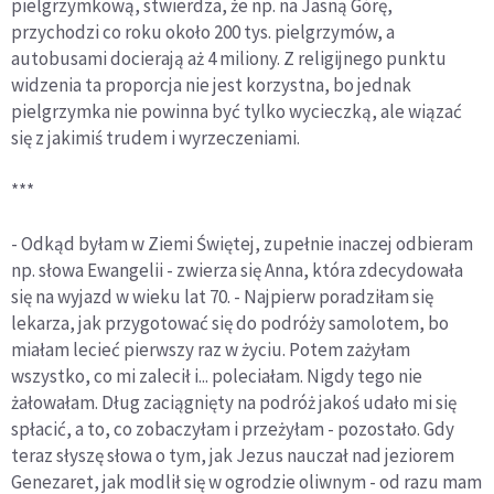
pielgrzymkową, stwierdza, że np. na Jasną Górę,
przychodzi co roku około 200 tys. pielgrzymów, a
autobusami docierają aż 4 miliony. Z religijnego punktu
widzenia ta proporcja nie jest korzystna, bo jednak
pielgrzymka nie powinna być tylko wycieczką, ale wiązać
się z jakimiś trudem i wyrzeczeniami.
***
- Odkąd byłam w Ziemi Świętej, zupełnie inaczej odbieram
np. słowa Ewangelii - zwierza się Anna, która zdecydowała
się na wyjazd w wieku lat 70. - Najpierw poradziłam się
lekarza, jak przygotować się do podróży samolotem, bo
miałam lecieć pierwszy raz w życiu. Potem zażyłam
wszystko, co mi zalecił i... poleciałam. Nigdy tego nie
żałowałam. Dług zaciągnięty na podróż jakoś udało mi się
spłacić, a to, co zobaczyłam i przeżyłam - pozostało. Gdy
teraz słyszę słowa o tym, jak Jezus nauczał nad jeziorem
Genezaret, jak modlił się w ogrodzie oliwnym - od razu mam