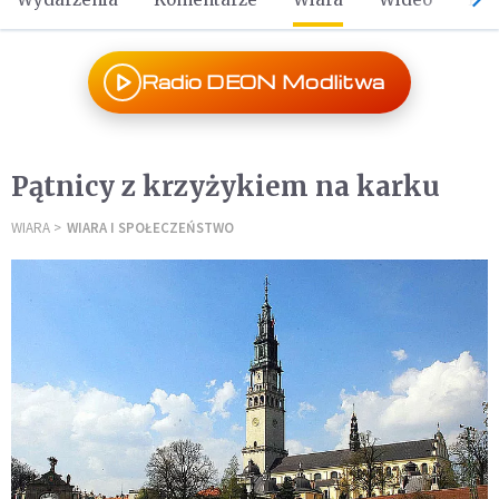
Radio DEON Modlitwa
Pątnicy z krzyżykiem na karku
WIARA
WIARA I SPOŁECZEŃSTWO