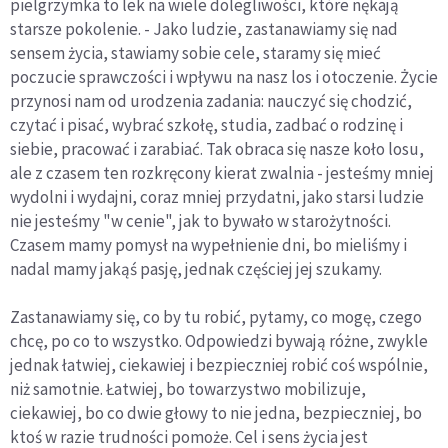
pielgrzymka to lek na wiele dolegliwości, które nękają
starsze pokolenie. - Jako ludzie, zastanawiamy się nad
sensem życia, stawiamy sobie cele, staramy się mieć
poczucie sprawczości i wpływu na nasz los i otoczenie. Życie
przynosi nam od urodzenia zadania: nauczyć się chodzić,
czytać i pisać, wybrać szkołę, studia, zadbać o rodzinę i
siebie, pracować i zarabiać. Tak obraca się nasze koło losu,
ale z czasem ten rozkręcony kierat zwalnia - jesteśmy mniej
wydolni i wydajni, coraz mniej przydatni, jako starsi ludzie
nie jesteśmy "w cenie", jak to bywało w starożytności.
Czasem mamy pomysł na wypełnienie dni, bo mieliśmy i
nadal mamy jakąś pasję, jednak częściej jej szukamy.
Zastanawiamy się, co by tu robić, pytamy, co mogę, czego
chcę, po co to wszystko. Odpowiedzi bywają różne, zwykle
jednak łatwiej, ciekawiej i bezpieczniej robić coś wspólnie,
niż samotnie. Łatwiej, bo towarzystwo mobilizuje,
ciekawiej, bo co dwie głowy to nie jedna, bezpieczniej, bo
ktoś w razie trudności pomoże. Cel i sens życia jest