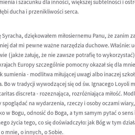
mienia i szacunku dla inności, większej subtelności i ost
ębi ducha i przenikliwości serca.
gę Syracha, dziękowałem miłosiernemu Panu, że zanim 
iej dał mi pewne ważne narzędzia duchowe. Właśnie: u
ie (jakże żałuję, że nie zawsze potrafię to wykorzystać
 krajach Europy szczególnie pomocny okazał się dla mni
k sumienia - modlitwa miłującej uwagi albo inaczej szko
. Bo w tradycji wywodzącej się od św. Ignacego Loyoli 
aritas discreta - rozeznająca, rozróżniająca miłość. Mod
y spoglądać na wydarzenia, rzeczy i osoby oczami wiary
ko w Bogu, odnosić do Boga, a tym samym pytać o sens 
ego życia tego, co się doświadczyło: jak Bóg w tym dział
o mnie, o innych, o Sobie.