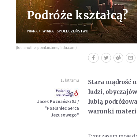
Podróże kształcą?
WIARA
WIARA I SPOŁECZEŃSTWO
(fot. another.point.in.time/flickr.com)
15 lat temu
Stara mądrość m
ludzi, obyczajó
lubią podróżować
Jacek Poznański SJ /
"Posłaniec Serca
warunki materi
Jezusowego"
Tymczasem moje doś