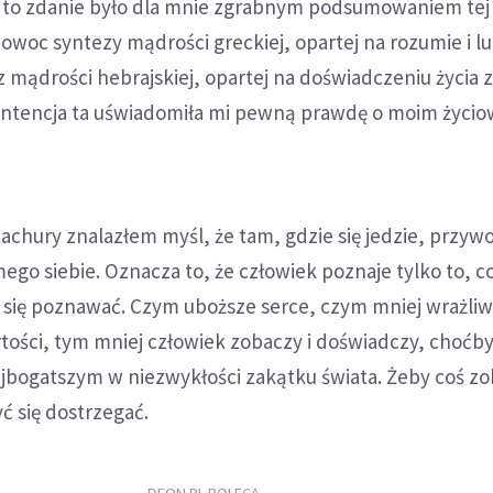
y, to zdanie było dla mnie zgrabnym podsumowaniem tej 
 owoc syntezy mądrości greckiej, opartej na rozumie i l
 mądrości hebrajskiej, opartej na doświadczeniu życia 
sentencja ta uświadomiła mi pewną prawdę o moim życi
chury znalazłem myśl, że tam, gdzie się jedzie, przywoz
mego siebie. Oznacza to, że człowiek poznaje tylko to, co
ł się poznawać. Czym uboższe serce, czym mniej wrażli
tości, tym mniej człowiek zobaczy i doświadczy, choćby
ajbogatszym w niezwykłości zakątku świata. Żeby coś z
ć się dostrzegać.