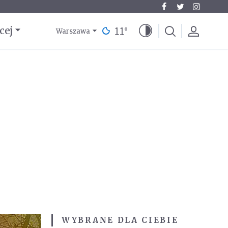
11
°
cej
Warszawa
WYBRANE DLA CIEBIE