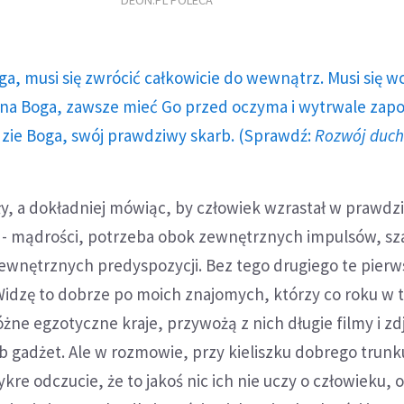
DEON.PL POLECA
ga, musi się zwrócić całkowicie do wewnątrz. Musi się w
a Boga, zawsze mieć Go przed oczyma i wytrwale zap
dzie Boga, swój prawdziwy skarb. (Sprawdź:
Rozwój duc
ły, a dokładniej mówiąc, by człowiek wzrastał w prawdziw
j - mądrości, potrzeba obok zewnętrznych impulsów, sz
wnętrznych predyspozycji. Bez tego drugiego te pierw
Widzę to dobrze po moich znajomych, którzy co roku w t
żne egzotyczne kraje, przywożą z nich długie filmy i zdję
ub gadżet. Ale w rozmowie, przy kieliszku dobrego trun
kre odczucie, że to jakoś nic ich nie uczy o człowieku, o