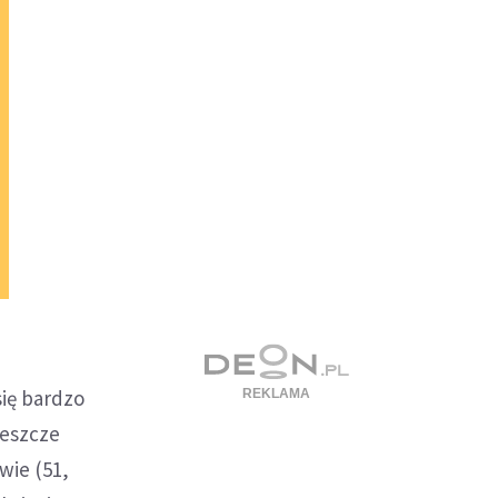
się bardzo
jeszcze
wie (51,