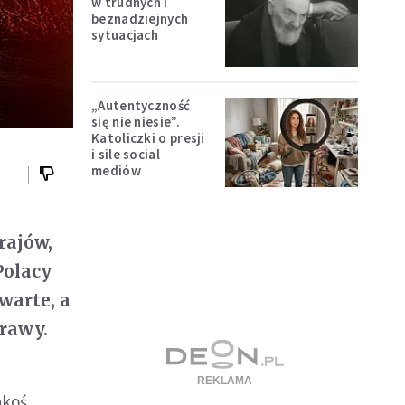
w trudnych i
beznadziejnych
sytuacjach
„Autentyczność
się nie niesie”.
Katoliczki o presji
i sile social
mediów
rajów,
Polacy
warte, a
rawy.
akoś