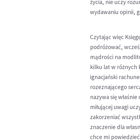
życia, nie uczy rozu
wydawaniu opinii, gł
Czytając więc Księ
podróżować, wcześn
mądrości na modlitw
kilku lat w różnych
ignacjański rachune
rozeznającego serca
nazywa się właśnie c
miłującej uwagi ucz
zakorzeniać wszyst
znaczenie dla własn
chce mi powiedzieć 