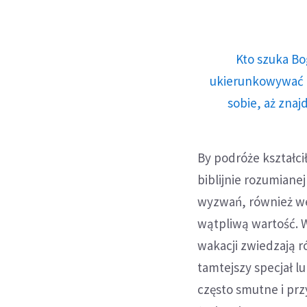
Kto szuka Bo
ukierunkowywać n
sobie, aż znaj
By podróże kształci
biblijnie rozumiane
wyzwań, również we
wątpliwą wartość. 
wakacji zwiedzają ró
tamtejszy specjał l
często smutne i przy