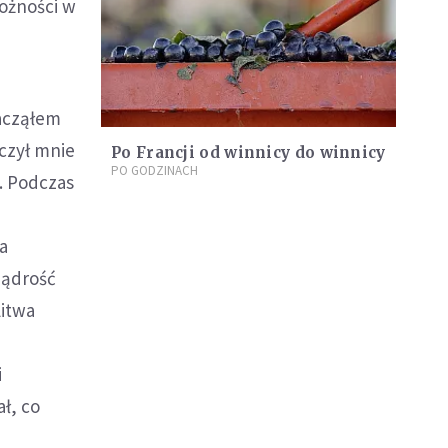
rożności w
zacząłem
czył mnie
Po Francji od winnicy do winnicy
PO GODZINACH
). Podczas
e
ła
mądrość
litwa
,
i
ał, co