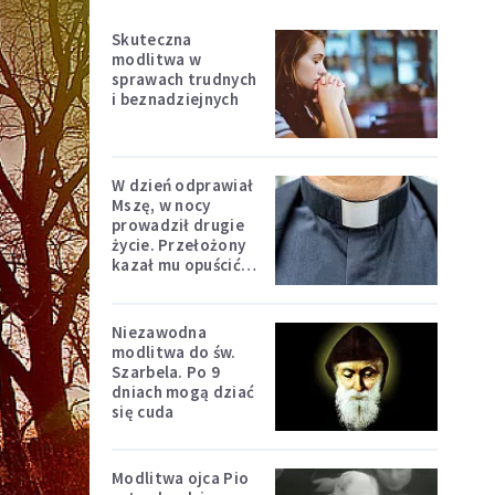
Skuteczna
modlitwa w
sprawach trudnych
i beznadziejnych
W dzień odprawiał
Mszę, w nocy
prowadził drugie
życie. Przełożony
kazał mu opuścić
zakon
Niezawodna
modlitwa do św.
Szarbela. Po 9
dniach mogą dziać
się cuda
Modlitwa ojca Pio