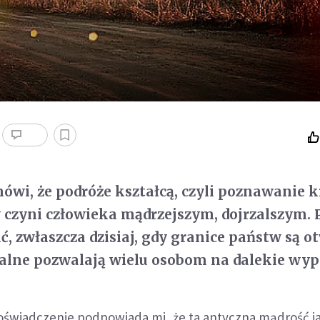
ówi, że podróże kształcą, czyli poznawanie k
w czyni człowieka mądrzejszym, dojrzalszym. 
, zwłaszcza dzisiaj, gdy granice państw są ot
alne pozwalają wielu osobom na dalekie wyp
wiadczenie podpowiada mi, że ta antyczna mądrość j