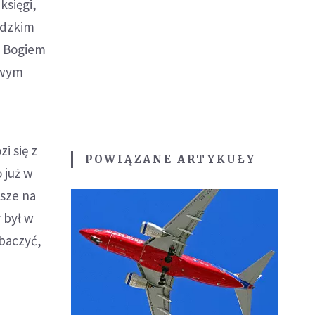
księgi,
udzkim
z Bogiem
owym
i się z
POWIĄZANE ARTYKUŁY
 już w
wsze na
 był w
obaczyć,