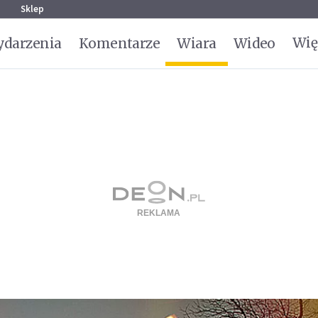
g
Sklep
Wię
darzenia
Komentarze
Wiara
Wideo