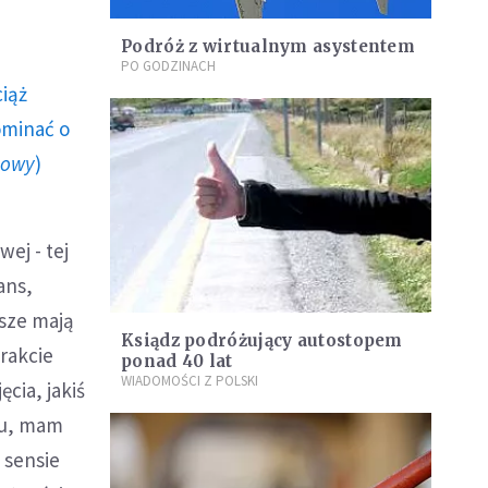
Podróż z wirtualnym asystentem
PO GODZINACH
ciąż
ominać o
howy
)
ej - tej
ans,
sze mają
Ksiądz podróżujący autostopem
rakcie
ponad 40 lat
WIADOMOŚCI Z POLSKI
cia, jakiś
ku, mam
 sensie