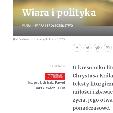
Wiara i polityka
WIARA
WIARA I SPOŁECZEŃSTWO
(fot. Valeria Gonzalez.-/flickr.com/CC)
12 lat temu
U kresu roku li
Chrystusa Króla
ks. prof. dr hab. Paweł
teksty liturgic
Bortkiewicz TCHR
miłości i zbawie
życia, jego otwa
ponadczasowe.