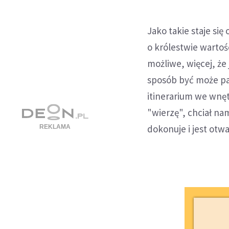
Jako takie staje si
o królestwie wartośc
możliwe, więcej, że
sposób być może pa
itinerarium we wnę
"wierzę", chciał na
dokonuje i jest otwa