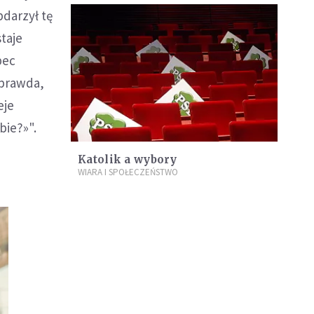
bdarzył tę
staje
bec
 prawda,
eje
bie?»".
Katolik a wybory
WIARA I SPOŁECZEŃSTWO