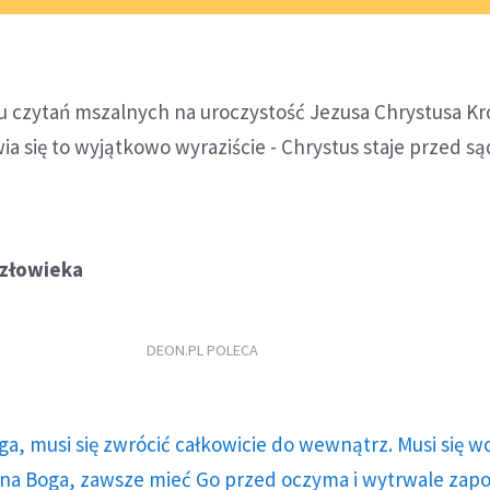
u czytań mszalnych na uroczystość Jezusa Chrystusa Kr
a się to wyjątkowo wyraziście - Chrystus staje przed s
człowieka
DEON.PL POLECA
ga, musi się zwrócić całkowicie do wewnątrz. Musi się w
a Boga, zawsze mieć Go przed oczyma i wytrwale zap