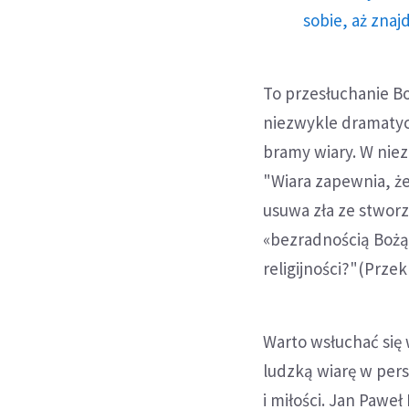
sobie, aż znaj
To przesłuchanie B
niezwykle dramatyc
bramy wiary. W nie
"Wiara zapewnia, że
usuwa zła ze stworz
«bezradnością Bożą»
religijności?"(Przek
Warto wsłuchać się 
ludzką wiarę w per
i miłości. Jan Pawe