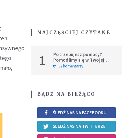
t
NAJCZĘŚCIEJ CZYTANE
ten
tensywnego
Potrzebujesz pomocy?
1
stego
Pomodlimy się w Twojej
intencji
62 komentarzy
onało,
BĄDŹ NA BIEŻĄCO
ŚLEDŹ NAS NA FACEBOOKU
ŚLEDŹ NAS NA TWITTERZE