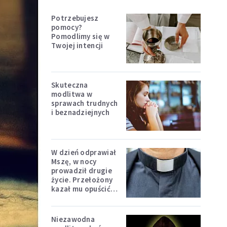
Potrzebujesz
pomocy?
Pomodlimy się w
Twojej intencji
Skuteczna
modlitwa w
sprawach trudnych
i beznadziejnych
W dzień odprawiał
Mszę, w nocy
prowadził drugie
życie. Przełożony
kazał mu opuścić
zakon
Niezawodna