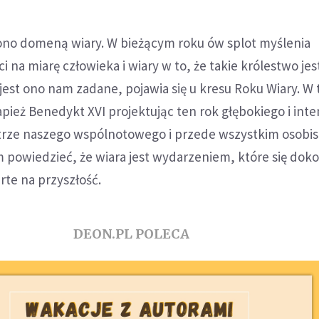
ę ono domeną wiary. W bieżącym roku ów splot myślenia
i na miarę człowieka i wiary w to, że takie królestwo jes
 jest ono nam zadane, pojawia się u kresu Roku Wiary. W 
pież Benedykt XVI projektując ten rok głębokiego i in
trze naszego wspólnotowego i przede wszystkim osobi
m powiedzieć, że wiara jest wydarzeniem, które się dok
rte na przyszłość.
DEON.PL POLECA