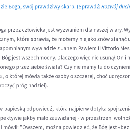
dzie Boga, swój prawdziwy skarb. (Sprawdź:
Rozwój duc
oga przez człowieka jest wyzwaniem dla naszej wiary. 
znym, które sprawia, że możemy niejako znów stanąć 
zapomnianym wywiadzie z Janem Pawłem II Vittorio Mess
 Bóg jest wszechmocny. Dlaczego więc nie usunął On i n
onego przez siebie świata? Czy nie mamy tu do czynieni
, o której mówią także osoby o szczerej, choć udręczo
roczyć próg nadziei).
w papieską odpowiedź, która najpierw dotyka spojrzeni
spektywie jakby mało zauważanej - w przestrzeni wolnoś
ł II mówił: "Owszem, można powiedzieć, że Bóg jest «be