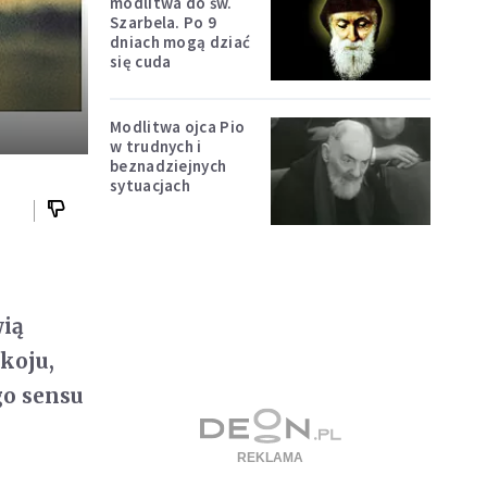
modlitwa do św.
Szarbela. Po 9
dniach mogą dziać
się cuda
Modlitwa ojca Pio
w trudnych i
beznadziejnych
sytuacjach
wią
koju,
go sensu