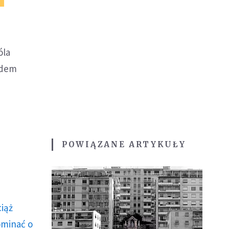
óla
ądem
POWIĄZANE ARTYKUŁY
ciąż
ominać o