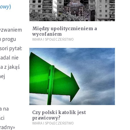
howy
)
Między upolitycznieniem a
Wyzwaniem
wycofaniem
u progu
WIARA I SPOŁECZEŃSTWO
ori pytał:
adal nie
a z jakąś
nej
a na
Czy polski katolik jest
ci
prawicowy?
WIARA I SPOŁECZEŃSTWO
zradny»