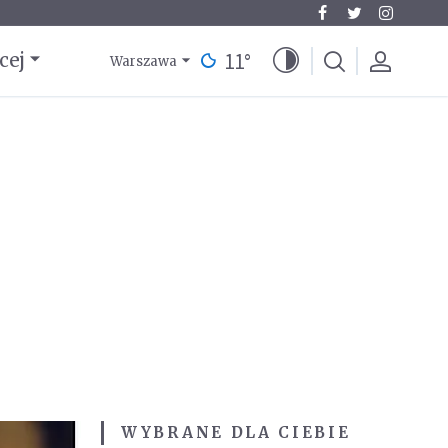
11
°
cej
Warszawa
WYBRANE DLA CIEBIE