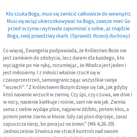
Kto szuka Boga, musi się zwrócić całkowicie do wewnątrz.
Musi się wciąż ukierunkowywać na Boga, zawsze mieć Go
przed oczyma i wytrwale zapominać o sobie, aż znajdzie
Boga, swój prawdziwy skarb. (Sprawdź:
Rozwój duchowy
)
Co więcej, Ewangelia podpowiada, że Królestwo Boże nie
jest zamkiem do zdobycia, lecz darem dla każdego, kto
wyciągnie po nie rękę, rozumiejąc, że Władca jest jeden i
jest miłosierny. I z miłości właśnie rzucił się w
czasoprzestrzeń, samoograniczając wszystkie swoje
"wszech": "Z królestwem Bożym dzieje się tak, jak gdyby
ktoś nasienie wrzucił w ziemię. Czy śpi, czy czuwa, we dnie i
w nocy, nasienie kiełkuje i rośnie, sam nie wie jak. Ziemia
sama z siebie wydaje plon, najpierw źdźbło, potem kłos, a
potem pełne ziarno w kłosie. Gdy zaś plon dojrzeje, zaraz
zapuszcza sierp, bo pora już na żniwo" (Mk 4,26-29).
Jednocześnie Stwórca nie stracił kontroli nad swoim