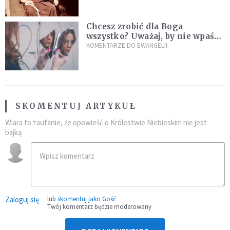
sielanką
Chcesz zrobić dla Boga
wszystko? Uważaj, by nie wpaść
w groźną pułapkę
KOMENTARZE DO EWANGELII
SKOMENTUJ ARTYKUŁ
Wiara to zaufanie, że opowieść o Królestwie Niebieskim nie jest
bajką
Zaloguj się
lub
skomentuj jako Gość
Twój komentarz będzie moderowany