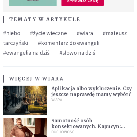
SPRAWDŹ CENĘ
TEMATY W ARTYKULE
#niebo
#życie wieczne
#wiara
#mateusz
tarczyński
#komentarz do ewangelii
#ewangelia na dziś
#słowo na dziś
WIĘCEJ W:
WIARA
Aplikacja albo wykluczenie. Czy
jeszcze naprawdę mamy wybór?
WIARA
Samotność osób
konsekrowanych. Kapucyn:
Życie w pojedynkę rzadko jest
DUCHOWOŚĆ