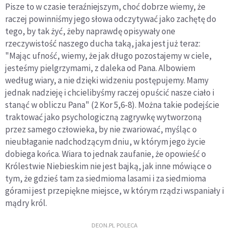
Pisze to w czasie teraźniejszym, choć dobrze wiemy, że
raczej powinniśmy jego słowa odczytywać jako zachętę do
tego, by tak żyć, żeby naprawdę opisywały one
rzeczywistość naszego ducha taką, jaka jest już teraz:
"Mając ufność, wiemy, że jak długo pozostajemy w ciele,
jesteśmy pielgrzymami, z daleka od Pana. Albowiem
według wiary, a nie dzięki widzeniu postępujemy. Mamy
jednak nadzieję i chcielibyśmy raczej opuścić nasze ciało i
stanąć w obliczu Pana" (2 Kor 5,6-8). Można takie podejście
traktować jako psychologiczną zagrywkę wytworzoną
przez samego człowieka, by nie zwariować, myśląc o
nieubłaganie nadchodzącym dniu, w którym jego życie
dobiega końca. Wiara to jednak zaufanie, że opowieść o
Królestwie Niebieskim nie jest bajką, jak inne mówiące o
tym, że gdzieś tam za siedmioma lasami i za siedmioma
górami jest przepiękne miejsce, w którym rządzi wspaniały i
mądry król.
DEON.PL POLECA