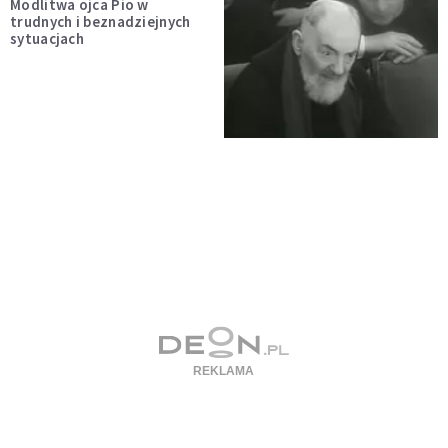
Modlitwa ojca Pio w
trudnych i beznadziejnych
sytuacjach