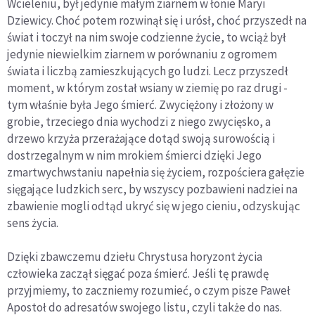
Wcieleniu, był jedynie małym ziarnem w łonie Maryi
Dziewicy. Choć potem rozwinął się i urósł, choć przyszedł na
świat i toczył na nim swoje codzienne życie, to wciąż był
jedynie niewielkim ziarnem w porównaniu z ogromem
świata i liczbą zamieszkujących go ludzi. Lecz przyszedł
moment, w którym został wsiany w ziemię po raz drugi -
tym właśnie była Jego śmierć. Zwyciężony i złożony w
grobie, trzeciego dnia wychodzi z niego zwycięsko, a
drzewo krzyża przerażające dotąd swoją surowością i
dostrzegalnym w nim mrokiem śmierci dzięki Jego
zmartwychwstaniu napełnia się życiem, rozpościera gałęzie
sięgające ludzkich serc, by wszyscy pozbawieni nadziei na
zbawienie mogli odtąd ukryć się w jego cieniu, odzyskując
sens życia.
Dzięki zbawczemu dziełu Chrystusa horyzont życia
człowieka zaczął sięgać poza śmierć. Jeśli tę prawdę
przyjmiemy, to zaczniemy rozumieć, o czym pisze Paweł
Apostoł do adresatów swojego listu, czyli także do nas.