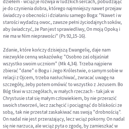
dziełem - wciąż je rozwija w ludzkich sercach, pobudzając
je do czynienia dobra, którego najmniejszy nawet przejaw
świadczy o obecności i działaniu samego Boga: "Nawet i w
starości wydadzą owoc, zawsze pełni życiodajnych soków,
aby świadczyć, że Pan jest sprawiedliwy, On moją Opoką i
nie ma w Nim nieprawości" (Ps 92,15-16).
Zdanie, które kończy dzisiejszą Ewangelię, daje nam
niezwykle cenną wskazówkę: "Osobno zaś objaśniał
wszystko swoim uczniom" (Mk 4,34). Trzeba najpierw
zbierać "dane" o Bogu i Jego Królestwie, o samym sobie w
relacji z Ojcem, trzeba nasłuchiwać, zwracać uwagę na
szczegóły, żeby potem omówić to wszystko z Jezusem. Bo
Bóg tkwi w szczegółach, w małych rzeczach - tak jak w
Chrystusie stał się małym człowiekiem, by nie przerazić
swoich stworzeń, lecz zachęcić i pociągnąć do bliskości ze
sobą, tak nie przestał zaskakiwać nas swoją "drobnością".
On nadal nie jest przerażający, lecz wciąż pokorny. On nadal
się nie narzuca, ale wciąż pyta o zgodę, by zamieszkać w