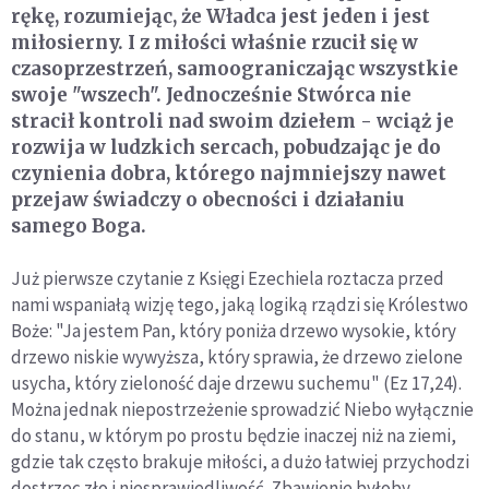
rękę, rozumiejąc, że Władca jest jeden i jest
miłosierny. I z miłości właśnie rzucił się w
czasoprzestrzeń, samoograniczając wszystkie
swoje "wszech". Jednocześnie Stwórca nie
stracił kontroli nad swoim dziełem - wciąż je
rozwija w ludzkich sercach, pobudzając je do
czynienia dobra, którego najmniejszy nawet
przejaw świadczy o obecności i działaniu
samego Boga.
Już pierwsze czytanie z Księgi Ezechiela roztacza przed
nami wspaniałą wizję tego, jaką logiką rządzi się Królestwo
Boże: "Ja jestem Pan, który poniża drzewo wysokie, który
drzewo niskie wywyższa, który sprawia, że drzewo zielone
usycha, który zieloność daje drzewu suchemu" (Ez 17,24).
Można jednak niepostrzeżenie sprowadzić Niebo wyłącznie
do stanu, w którym po prostu będzie inaczej niż na ziemi,
gdzie tak często brakuje miłości, a dużo łatwiej przychodzi
dostrzec zło i niesprawiedliwość. Zbawienie byłoby