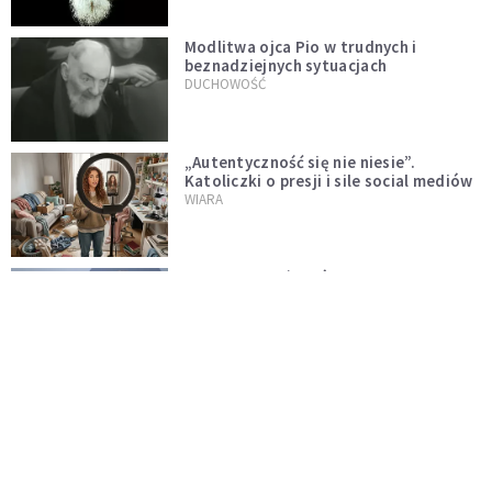
Modlitwa ojca Pio w trudnych i
beznadziejnych sytuacjach
DUCHOWOŚĆ
„Autentyczność się nie niesie”.
Katoliczki o presji i sile social mediów
WIARA
Telegram do św. Józefa. Modlitwa z
prośbą o szybki ratunek
DUCHOWOŚĆ
Tę modlitwę Jan Paweł II odmawiał
codziennie aż do śmierci. Podyktował
mu ją ojciec
DUCHOWOŚĆ