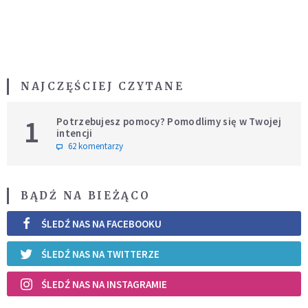
NAJCZĘŚCIEJ CZYTANE
1
Potrzebujesz pomocy? Pomodlimy się w Twojej
intencji
62 komentarzy
BĄDŹ NA BIEŻĄCO
ŚLEDŹ NAS NA FACEBOOKU
ŚLEDŹ NAS NA TWITTERZE
ŚLEDŹ NAS NA INSTAGRAMIE