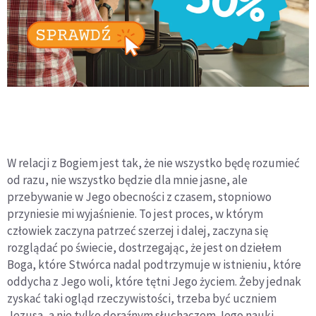
W relacji z Bogiem jest tak, że nie wszystko będę rozumieć
od razu, nie wszystko będzie dla mnie jasne, ale
przebywanie w Jego obecności z czasem, stopniowo
przyniesie mi wyjaśnienie. To jest proces, w którym
człowiek zaczyna patrzeć szerzej i dalej, zaczyna się
rozglądać po świecie, dostrzegając, że jest on dziełem
Boga, które Stwórca nadal podtrzymuje w istnieniu, które
oddycha z Jego woli, które tętni Jego życiem. Żeby jednak
zyskać taki ogląd rzeczywistości, trzeba być uczniem
Jezusa, a nie tylko doraźnym słuchaczem Jego nauki.