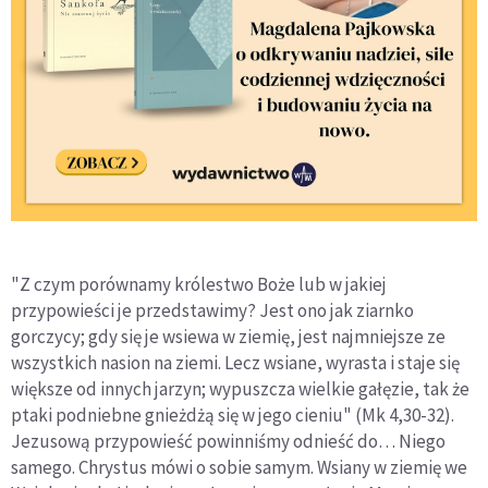
"Z czym porównamy królestwo Boże lub w jakiej
przypowieści je przedstawimy? Jest ono jak ziarnko
gorczycy; gdy się je wsiewa w ziemię, jest najmniejsze ze
wszystkich nasion na ziemi. Lecz wsiane, wyrasta i staje się
większe od innych jarzyn; wypuszcza wielkie gałęzie, tak że
ptaki podniebne gnieżdżą się w jego cieniu" (Mk 4,30-32).
Jezusową przypowieść powinniśmy odnieść do… Niego
samego. Chrystus mówi o sobie samym. Wsiany w ziemię we