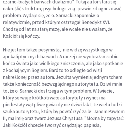
czarno-białych barwach dualizmu". Tutaj autor stara się
nakreślić strukturę psychologiczną, prawie zdiagnozować
problem. Wydaje się, że o. Sarnacki zapomniał o
relatywizmie, przed którym ostrzegał Benedykt XVI.
Chodzę od lat na starą mszę, ale wcale nie uważam, że
Kościół się kończy.
Nie jestem także pesymistą, nie widzę wszystkiego w
apokaliptycznych barwach. A raczej nie wyobrażam sobie
końca świata jako wielkiego zniszczenia, ale jako spotkanie
z kochającym Bogiem. Bardzo to odległe od wizji
nakreślonej przez autora. Jezuita wymienia jednym tchem
także konieczność bezwzględnego autorytetu. Dziwi mnie
to, że o. Sarnacki dostrzega w tym problem. W świecie,
który serwuje krótkotrwałe autorytety i wynosi na
piedestały wątpliwe gwiazdy nie dziwi fakt, że wielu ludzi
szuka autorytetu, który by powtórzyć za bł. Janem Pawłem
II, ma imię oraz twarz Jezusa Chrystusa. "Można by zapytać:
Jaki Kościół chcecie tworzyć osądzając papieża,