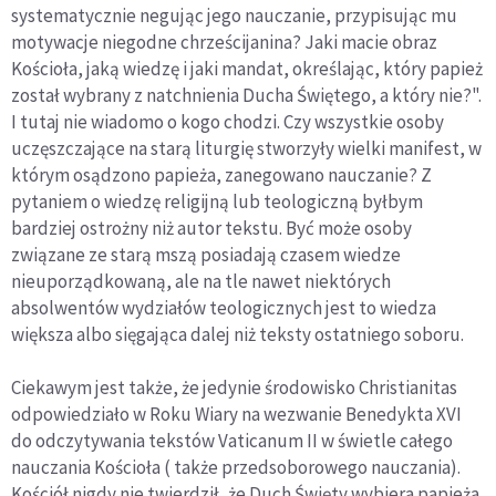
systematycznie negując jego nauczanie, przypisując mu
motywacje niegodne chrześcijanina? Jaki macie obraz
Kościoła, jaką wiedzę i jaki mandat, określając, który papież
został wybrany z natchnienia Ducha Świętego, a który nie?".
I tutaj nie wiadomo o kogo chodzi. Czy wszystkie osoby
uczęszczające na starą liturgię stworzyły wielki manifest, w
którym osądzono papieża, zanegowano nauczanie? Z
pytaniem o wiedzę religijną lub teologiczną byłbym
bardziej ostrożny niż autor tekstu. Być może osoby
związane ze starą mszą posiadają czasem wiedze
nieuporządkowaną, ale na tle nawet niektórych
absolwentów wydziałów teologicznych jest to wiedza
większa albo sięgająca dalej niż teksty ostatniego soboru.
Ciekawym jest także, że jedynie środowisko Christianitas
odpowiedziało w Roku Wiary na wezwanie Benedykta XVI
do odczytywania tekstów Vaticanum II w świetle całego
nauczania Kościoła ( także przedsoborowego nauczania).
Kościół nigdy nie twierdził, że Duch Święty wybiera papieża,