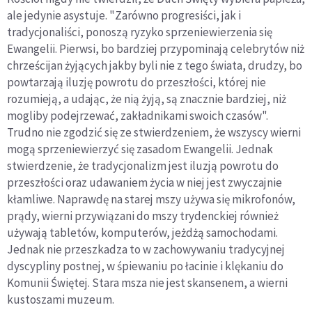
ale jedynie asystuje. "Zarówno progresiści, jak i
tradycjonaliści, ponoszą ryzyko sprzeniewierzenia się
Ewangelii. Pierwsi, bo bardziej przypominają celebrytów niż
chrześcijan żyjących jakby byli nie z tego świata, drudzy, bo
powtarzają iluzję powrotu do przeszłości, której nie
rozumieją, a udając, że nią żyją, są znacznie bardziej, niż
mogliby podejrzewać, zakładnikami swoich czasów".
Trudno nie zgodzić się ze stwierdzeniem, że wszyscy wierni
mogą sprzeniewierzyć się zasadom Ewangelii. Jednak
stwierdzenie, że tradycjonalizm jest iluzją powrotu do
przeszłości oraz udawaniem życia w niej jest zwyczajnie
kłamliwe. Naprawdę na starej mszy używa się mikrofonów,
prądy, wierni przywiązani do mszy trydenckiej również
używają tabletów, komputerów, jeżdżą samochodami.
Jednak nie przeszkadza to w zachowywaniu tradycyjnej
dyscypliny postnej, w śpiewaniu po łacinie i klękaniu do
Komunii Świętej. Stara msza nie jest skansenem, a wierni
kustoszami muzeum.