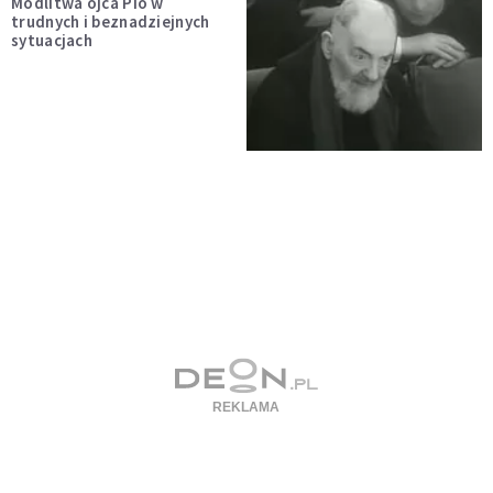
Modlitwa ojca Pio w
trudnych i beznadziejnych
sytuacjach