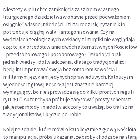
Niestety wielu chce zamknięcia za szkłem własnego
liturgicznego dziedzictwa w obawie przed podważeniem
osiągnięć własnej młodości. I tutaj rodzi się pytanie kto
potrzebuje ciągłej walki i antagonizowania. Czy na
wydziałach teologicznych wykłady z liturgiki nie wyglądają
często jak przedstawianie dwóch alternatywnych Kosciołów
- przedsoborowego i posoborowego? "Młodości brak
jednak wiedzy i doświadczenia, dlatego tradycjonaliści
będą im imponować swoją bezkompromisowością i
militarnym językiem jedynych sprawiedliwych. Katolicyzm
w jedności z głową Kościoła jest znacznie bardziej
wymagający, bo nie sprowadza się do kilku prostych reguł i
rytuału". Autor chyba próbuje zarysować prosty schemat:
jak jesteś młody i niedoświadczony to uważaj, bo trafisz na
tradycjonalistów, i będzie po Tobie.
Kolejne zdanie, które mówi o katolicyzmie z głową Kościoła
to manipulacja, próba ukazania, że osoby chodzące na starą