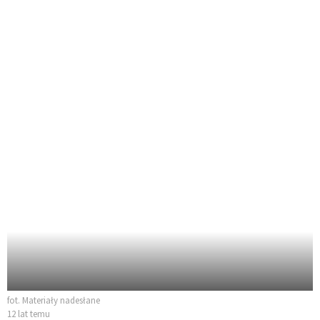
fot. Materiały nadesłane
12 lat temu