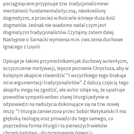
pociągnięciem przypisuje tzw. tradycjonalizmowi
mentalność fundamentalistyczną, nieokreślony
dogmatyzm, a przecież w Kościele istnieje duża ilość
dogmatów. Jednak nie wiadomo nadal czym jest
dogmatyzm tradycjonalistów. Czytajmy zatem dalej.
Następnie o Sarnacki wymienia m.in. ćwiczenia duchowe
Ignacego z Loyoli.
Opisuje je takimi przymiotnikami jak duchowy autentyzm,
oczyszczenie motywacji, lepsze poznanie Chrystusa, aby w
kolejnym akapicie stwierdzić "I wszystkiego tego brakuje
mi w argumentacji tradycjonalistów". Z dalszą częścią tego
akapitu mogę się zgodzić, ale autor zdaje się, że upatruje
powodów sympatii wobec starej liturgii jedynie w
odpowiedzi na nadużycia dokonujące się na tzw. nowej
mszy. "I liturgia zamierzona przez Sobór Watykański II ma
głęboką teologię oraz prowadzi do tego samego, co
poprzednia forma liturgii i ta pierwszych wieków
chrześcijaństwa - do przeżywania śmierci i