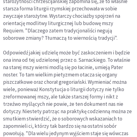
starożytności chrześcijańskiej zapomina się, że to właśnie
starsza forma liturgii rzymskiej przechowała w sobie
zwyczaje starożytne. Wystarczy chociażby spojrzeń na
orientację modlitwy liturgicznej lub budowę mszy
Requiem. "Dlaczego zatem tradycjonaliści negują
soborowe zmiany? Tłumaczą to wiernością tradycji".
Odpowiedź jakiej udzielę może być zaskoczeniem i będzie
ona inna od tej udzielonej przez o. Sarnackiego. To właśnie
na starej mszy wierni modlą się po łacinie, umieją Pater
noster. To tam wielkim pietyzmem otacza się organy
piszczałkowe oraz chorał gregoriański. Wymieniać można
wiele, ponieważ Konstytucja o liturgii dotyczy nie tylko
zreformowanej mszy, ale także starszej formy i nikt z
trzeźwo myślących nie powie, że ten dokument nas nie
dotyczy. Niestety patrząc na praktykę codzienną można ze
smutkiem stwierdzić, że o soborowych wskazaniach to
zapomnieli ci, którzy tak bardzo się na ostatni sobór
powołują. "Dla wielu jedynym wyjściem staje się wówczas