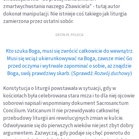
zmartwychwstania naszego Zbawiciela" - tutaj autor
dokonał manipulacji. Nie istnieje coś takiego jak liturgia
zamierzona przez ostatni sobór.
DEON.PL POLECA
Kto szuka Boga, musi się zwrócić całkowicie do wewnątrz.
Musi się wciąż ukierunkowywać na Boga, zawsze mieć Go
przed oczyma i wytrwale zapominać o sobie, aż znajdzie
Boga, swój prawdziwy skarb. (Sprawdź:
Rozwój duchowy
)
Konstytucja o liturgii powstawała w sytuacji, gdy w
kościołach była celebrowana stara msza i to dla niej ojcowie
soborowi napisali wspomniany dokument Sacrosanctum
Concilium. Vaticanum II nie przewidywało całkowitej
przebudowy liturgii ani rewolucyjnych zmian w kulcie.
Odwoływanie się do pierwszych wieków nie jest zbyt dobry
argumentem. Zazwyczaj, gdy podaje się chęć powrotu do