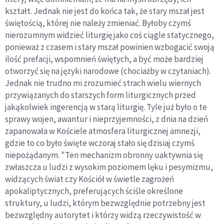
kształt. Jednak nie jest do końca tak, że stary mszał jest
świętością, której nie należy zmieniać. Byłoby czymś
nierozumnym widzieć liturgię jako coś ciągle statycznego,
ponieważ z czasem i stary mszał powinien wzbogacić swoją
ilość prefacji, wspomnień świętych, a być może bardziej
otworzyć się na języki narodowe (chociażby w czytaniach).
Jednak nie trudno mi zrozumieć strach wielu wiernych
przywiązanych do starszych form liturgicznych przed
jakąkolwiek ingerencją w starą liturgię. Tyle już było o te
sprawy wojen, awantur i nieprzyjemności, z dnia na dzień
zapanowała w Kościele atmosfera liturgicznej amnezji,
gdzie to co było święte wczoraj stało się dzisiaj czymś
niepożądanym. "Ten mechanizm obronny uaktywnia się
zwłaszcza u ludzi z wysokim poziomem lęku i pesymizmu,
widzących świat czy Kościół w świetle zagrożeń
apokaliptycznych, preferujących ściśle określone
struktury, u ludzi, którym bezwzględnie potrzebny jest
bezwzględny autorytet i którzy widzą rzeczywistość w