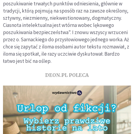
poszukiwanie trwałych punktów odniesienia, głównie w
tradycji, którą pojmują na sposób raz na zawsze określony,
sztywny, niezmienny, niekwestionowany, dogmatyczny.
Ciasnota intelektualna jest wtórna wobec lękowego
poszukiwania bezpieczeństwa". I znowu wszyscy wrzuceni
przez o. Sarnackiego do przysłowiowego jednego worka. Aż
chce się zapytać z iloma osobami autor tekstu rozmawiał, z
iloma się spotkał, ile razy uczciwie dyskutował. Bardzo
łatwo jest bić na oślep.
DEON.PL POLECA