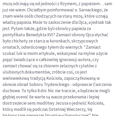
mszę odcinają się od jedności z Rzymem, z papieżem… sam
już nie wiem. Chciałbym poinformować o. Sarnackiego, że
znam wiele osób chodzących na starą mszę, które uznają
władzę papieża. Może to zaskoczenie dla Ojca, a jednak tak
jest. Pytam także, gdzie byli obrońcy papieża za
pontyfikatu Benedykta XVI? Zamiast obrony Ojca słychać
było chichoty ze starca w koronkach, skrzypcowych
ornatach, odwróconego tyłem do wiernych. "Zamiast
szukać luk w moim artykule, wskazywać na mylne użycie
pojęć świadczące o całkowitej ignorancji autora, czy
zamiast chować się za zbiorem żelaznych cytatów z
ulubionych dokumentów, zróbcie coś, co jest
wielowiekową tradycją Kościoła, zapoczątkowaną w
okresie obrad Soboru Trydenckiego - odprawcie Ćwiczenia
duchowe. To tylko 8 dni. Nic nie tracicie, a będziecie mogli
głębiej ocenić ile warte są wasze przekonania i lepiej
dostrzeżecie sens modlitwy Jezusa o jedność Kościoła,
którą modlił się podczas Ostatniej Wieczerzy, tej
historycznie pierwszej liturgii eucharystycznej". Nie