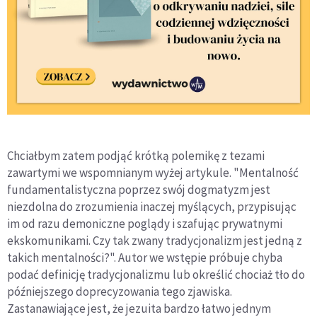
Chciałbym zatem podjąć krótką polemikę z tezami
zawartymi we wspomnianym wyżej artykule. "Mentalność
fundamentalistyczna poprzez swój dogmatyzm jest
niezdolna do zrozumienia inaczej myślących, przypisując
im od razu demoniczne poglądy i szafując prywatnymi
ekskomunikami. Czy tak zwany tradycjonalizm jest jedną z
takich mentalności?". Autor we wstępie próbuje chyba
podać definicję tradycjonalizmu lub określić chociaż tło do
późniejszego doprecyzowania tego zjawiska.
Zastanawiające jest, że jezuita bardzo łatwo jednym