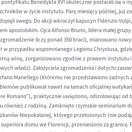
a pontyfikatu Benedykta XVI skutecznie postarali się o i
chników w życie instytutu. Parę miesięcy później, już za
dopięli swego. Do akcji wkroczył kapucyn Fidenzio Volpi
m apostolskim. Ojca Alfonso Bruno, lidera małej grupy
zgromadzenie liczy ponad 350 braci), mianowano now
t w przypadku wspomnianego Legionu Chrystusa, gdzi
tną winę, zorganizowano zgodnie z prawem instytutu i
wych władz). Założyciela zgromadzenia i dotychczaso
tefano Manellego (któremu nie przedstawiono żadnych 
oblemów publikował nawet na łamach oficjalnej watykań
re Romano"), praktycznie uwięziono, odizolowując od br
tu również z rodziną. Zamknięto rzymskie seminarium
szkanów Niepokalanej, którego przełożonych (nie podaj
 superiora domu we Florencji, przeniesiono za granicę. 