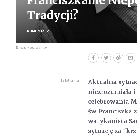
Franciszkanie Niep
Tradycji?
KOMENTARZE
Dawid Gospodarek
12 lat temu
Aktualna sytuac
niezrozumiała i 
celebrowania Ms
św. Franciszka 
watykanista Sa
sytuację za "k