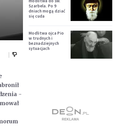
modlitwa do św.
Szarbela. Po 9
dniach mogą dziać
się cuda
Modlitwa ojca Pio
w trudnych i
beznadziejnych
sytuacjach
e
abronił
dzenia -
ormował
mmorum