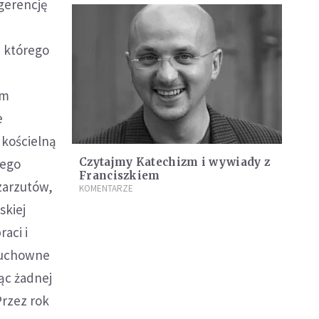
ngerencję
, którego
ym
e
 kościelną
wego
Czytajmy Katechizm i wywiady z
Franciszkiem
zarzutów,
KOMENTARZE
skiej
aci i
 duchowne
ąc żadnej
Przez rok