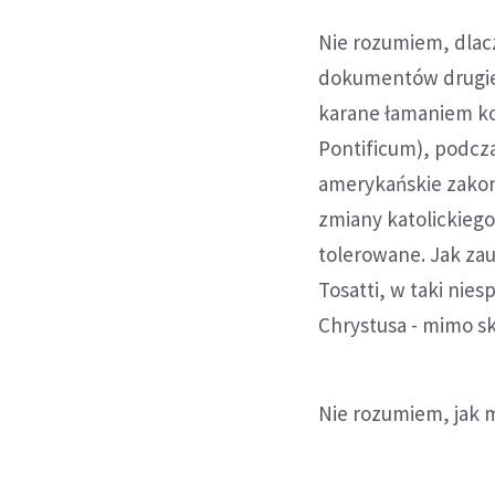
Nie rozumiem, dlac
dokumentów drugieg
karane łamaniem k
Pontificum), podcza
amerykańskie zakonn
zmiany katolickiego
tolerowane. Jak za
Tosatti, w taki nie
Chrystusa - mimo sk
Nie rozumiem, jak m