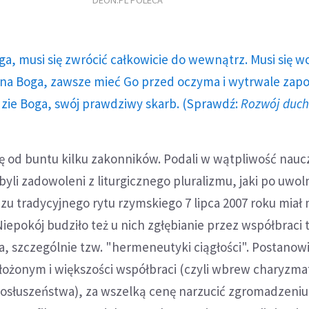
DEON.PL POLECA
ga, musi się zwrócić całkowicie do wewnątrz. Musi się w
a Boga, zawsze mieć Go przed oczyma i wytrwale zap
dzie Boga, swój prawdziwy skarb. (Sprawdź:
Rozwój duc
ę od buntu kilku zakonników. Podali w wątpliwość nauc
byli zadowoleni z liturgicznego pluralizmu, jaki po uwol
u tradycyjnego rytu rzymskiego 7 lipca 2007 roku miał 
iepokój budziło też u nich zgłębianie przez współbraci t
 szczególnie tzw. "hermeneutyki ciągłości". Postanowil
ożonym i większości współbraci (czyli wbrew charyzma
 posłuszeństwa), za wszelką cenę narzucić zgromadzeniu