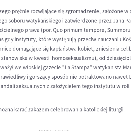
zego prężnie rozwijające się zgromadzenie, założone w
o soboru watykańskiego i zatwierdzone przez Jana Pawł
ościelnego prawa (por. Quo primum tempore, Summor
s gdy instytuty, które występują przeciw nauczaniu Koś
ice domagające się kapłaństwa kobiet, zniesienia celi
 stanowiska w kwestii homoseksualizmu), od dziesięciol
uważył we włoskiej gazecie "La Stampa" watykanista Ma
sprawiedliwy i gorszący sposób nie potraktowano nawet 
andali seksualnych z założycielem tego instytutu w roli
ożna karać zakazem celebrowania katolickiej liturgii.