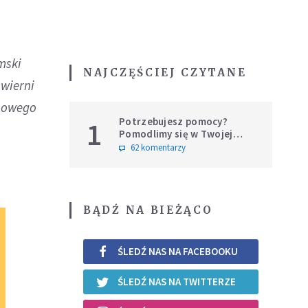
mski
NAJCZĘŚCIEJ CZYTANE
 wierni
 nowego
Potrzebujesz pomocy?
1
Pomodlimy się w Twojej
intencji
62 komentarzy
BĄDŹ NA BIEŻĄCO
ŚLEDŹ NAS NA FACEBOOKU
ŚLEDŹ NAS NA TWITTERZE