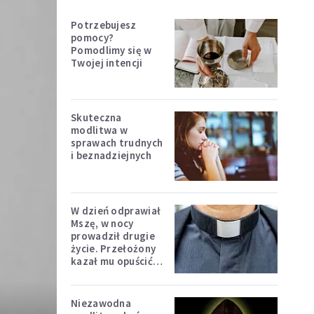
Potrzebujesz
pomocy?
Pomodlimy się w
Twojej intencji
Skuteczna
modlitwa w
sprawach trudnych
i beznadziejnych
W dzień odprawiał
Mszę, w nocy
prowadził drugie
życie. Przełożony
kazał mu opuścić
zakon
Niezawodna