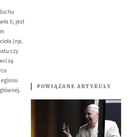
 duchu
a II, jest
um
cioła (np.
batu czy
eci są
rco
Legionu
POWIĄZANE ARTYKUŁY
 głównej.