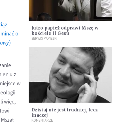
ciąż
Jutro papież odprawi Mszę w
ominać o
kościele Il Gesù
SERWIS PAPIESKI
howy
)
zanie
nieniu z
miejsce w
eologii
i więc,
towi
Dzisiaj nie jest trudniej, lecz
inaczej
 Mszał
KOMENTARZE