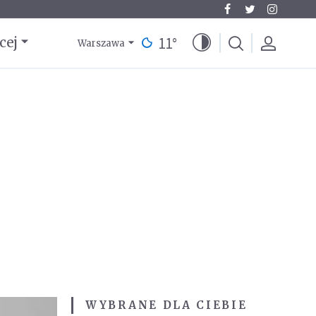
11
°
cej
Warszawa
WYBRANE DLA CIEBIE