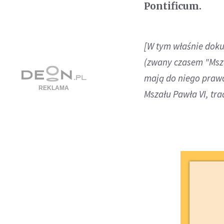
Pontificum.
[W tym właśnie doku
(zwany czasem "Mszą
mają do niego praw
Mszału Pawła VI, tra