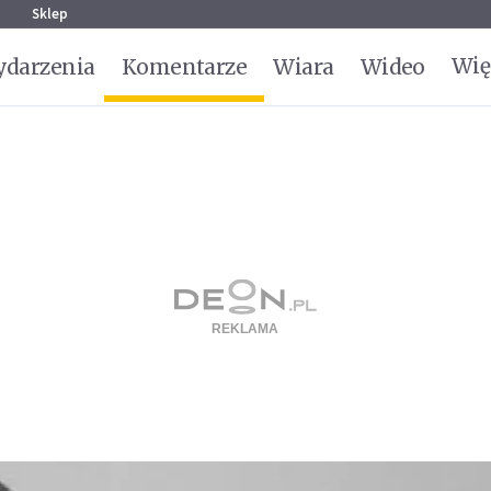
g
Sklep
Wię
darzenia
Komentarze
Wiara
Wideo