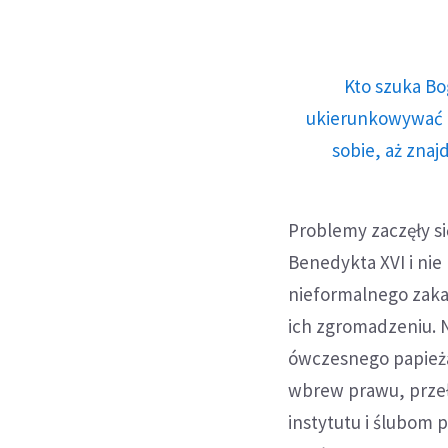
Kto szuka Bo
ukierunkowywać n
sobie, aż znaj
Problemy zaczęły si
Benedykta XVI i nie 
nieformalnego zakaz
ich zgromadzeniu. N
ówczesnego papieża,
wbrew prawu, przeł
instytutu i ślubom