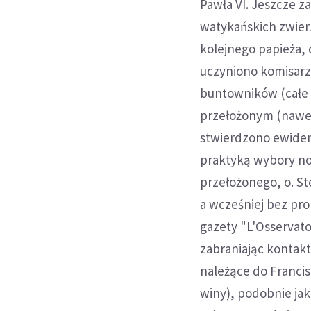
Pawła VI. Jeszcze z
watykańskich zwierz
kolejnego papieża, 
uczyniono komisarze
buntowników (całe 
przełożonym (nawe
stwierdzono ewiden
praktyką wybory no
przełożonego, o. S
a wcześniej bez pr
gazety "L'Osservato
zabraniając kontak
należące do Franci
winy), podobnie jak