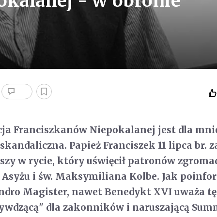
okalanej - w obronie
ja Franciszkanów Niepokalanej jest dla mni
skandaliczna. Papież Franciszek 11 lipca br. z
zy w rycie, który uświęcił patronów zgroma
z Asyżu i św. Maksymiliana Kolbe. Jak poinf
ndro Magister, nawet Benedykt XVI uważa tę
rzywdzącą" dla zakonników i naruszającą Su