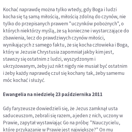
Kochać naprawdę można tylko wtedy, gdy Boga i ludzi
kocha się tą samą miłością, miłością zdolną do czynów, nie
tylko do przepisanych prawem "uczynków pobożnych", o
których niektórzy myślą, że są konieczne i wystarczające do
zbawienia, lecz do prawdziwych czynów miłości,
wynikających z samego faktu, że się kocha człowieka i Boga,
który w Jezusie Chrystusia zapomniał jakby kim jest,
stawszy się ostatnim z ludzi, wyszydzonym i
ukrzyżowanym, żeby już nikt nigdy nie musiał być ostatnim
i żeby każdy naprawdę czuł się kochany tak, żeby samemu
móc kochać i służyć.
Ewangelia na niedzielę 23 października 2011
Gdy faryzeusze dowiedzieli się, że Jezus zamknął usta
saduceuszom, zebrali się razem, a jeden z nich, uczony w
Prawie, zapytał wystawiając Go na próbę: "Nauczycielu,
które przykazanie w Prawie jest największe?" On mu