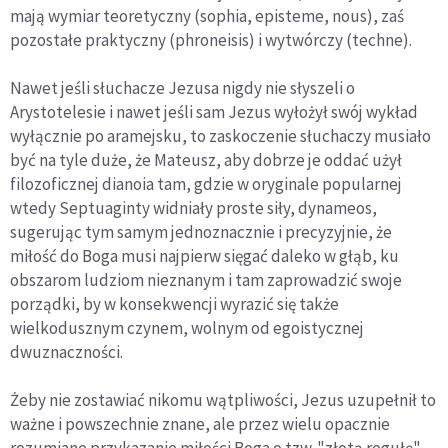
mają wymiar teoretyczny (sophia, episteme, nous), zaś
pozostałe praktyczny (phroneisis) i wytwórczy (techne).
Nawet jeśli słuchacze Jezusa nigdy nie słyszeli o
Arystotelesie i nawet jeśli sam Jezus wyłożył swój wykład
wyłącznie po aramejsku, to zaskoczenie słuchaczy musiało
być na tyle duże, że Mateusz, aby dobrze je oddać użył
filozoficznej dianoia tam, gdzie w oryginale popularnej
wtedy Septuaginty widniały proste siły, dynameos,
sugerując tym samym jednoznacznie i precyzyjnie, że
miłość do Boga musi najpierw sięgać daleko w głąb, ku
obszarom ludziom nieznanym i tam zaprowadzić swoje
porządki, by w konsekwencji wyrazić się także
wielkodusznym czynem, wolnym od egoistycznej
dwuznaczności.
Żeby nie zostawiać nikomu wątpliwości, Jezus uzupełnił to
ważne i powszechnie znane, ale przez wielu opacznie
rozumiane przykazanie miłości Boga o tzw. "złotą regułę",