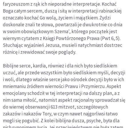
faryzeuszom z rąk ich nieporadne interpretacje. Kochać
Boga całym sercem, duszą i siłą w interpretacji rabinackiej
oznaczało kochać Go wolą, życiem i majątkiem. Żydzi
doskonale znali te słowa, powtarzali je dwukrotnie co dnia
w swoim obowiązkowym Szema', którego początek jest
wiernym cytatem z Księgi Powtórzonego Prawa (Pwt 6, 5).
Słuchając wyjaśnień Jezusa, musieli natychmiast dostrzec
różnicę i zrewidować swoje poglądy.
Biblijne serce, kardia, również i dla nich było siedliskiem
uczuć, ale przede wszystkim było siedliskiem myśli, decyzji
i woli, dlatego właśnie serce jako ośrodek decyzji było w ich
mniemaniu źródłem wierności Prawu i Przymierzu. Aspekt
emocjolany schodził w tej interpretacji na dalszy plan, a z
nim sama miłość, natomist aspekt racjonalny sprowadzał się
do wiernej obserwancji 613 mitzvot, szczegółowych
zakazów i nakazów Tory, w czym nawet najgorliwsi łatwo
mogli się pogubić. Z kolei biblijna dusza, psyche, była dla
nich synonimem życia. Jej przeciwieństwem nie była zatem