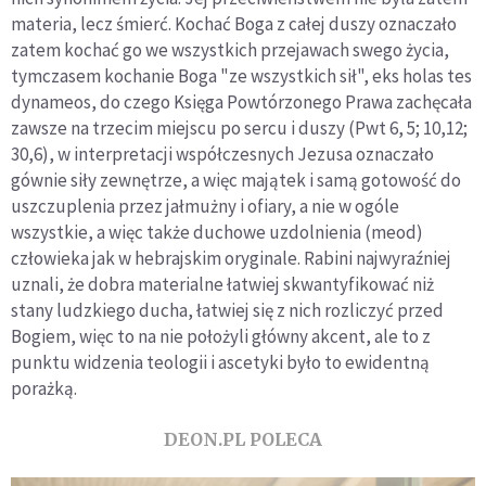
materia, lecz śmierć. Kochać Boga z całej duszy oznaczało
zatem kochać go we wszystkich przejawach swego życia,
tymczasem kochanie Boga "ze wszystkich sił", eks holas tes
dynameos, do czego Księga Powtórzonego Prawa zachęcała
zawsze na trzecim miejscu po sercu i duszy (Pwt 6, 5; 10,12;
30,6), w interpretacji współczesnych Jezusa oznaczało
gównie siły zewnętrze, a więc majątek i samą gotowość do
uszczuplenia przez jałmużny i ofiary, a nie w ogóle
wszystkie, a więc także duchowe uzdolnienia (meod)
człowieka jak w hebrajskim oryginale. Rabini najwyraźniej
uznali, że dobra materialne łatwiej skwantyfikować niż
stany ludzkiego ducha, łatwiej się z nich rozliczyć przed
Bogiem, więc to na nie położyli główny akcent, ale to z
punktu widzenia teologii i ascetyki było to ewidentną
porażką.
DEON.PL POLECA