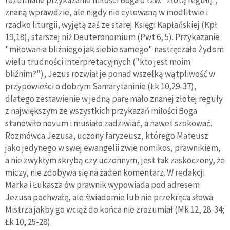
znaną wprawdzie, ale nigdy nie cytowaną w modlitwie i
rzadko liturgii, wyjętą zaś ze starej Księgi Kapłańskiej (Kpł
19,18), starszej niż Deuteronomium (Pwt 6, 5). Przykazanie
"miłowania bliźniego jak siebie samego" nastręczało Żydom
wielu trudności interpretacyjnych ("kto jest moim
bliźnim?"), Jezus rozwiał je ponad wszelką wątpliwość w
przypowieści o dobrym Samarytaninie (Łk 10,29-37),
dlatego zestawienie w jedną parę mało znanej złotej reguły
z największym ze wszystkich przykazań miłości Boga
stanowiło novum i musiało zadziwiać, a nawet szokować.
Rozmówca Jezusa, uczony faryzeusz, którego Mateusz
jako jedynego w swej ewangelii zwie nomikos, prawnikiem,
a nie zwykłym skrybą czy uczonnym, jest tak zaskoczony, że
miczy, nie zdobywa się na żaden komentarz. W redakcji
Marka i Łukasza ów prawnik wypowiada pod adresem
Jezusa pochwałę, ale świadomie lub nie przekręca słowa
Mistrza jakby go wciąż do końca nie zrozumiał (Mk 12, 28-34;
Łk 10, 25-28).