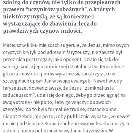
zdolną do czynów, nie tylko do przepisanych
prawem "uczynków pobożnych", o których
niektórzy myślą, że są konieczne i
wystarczające do zbawienia, lecz do
prawdziwych czynów miłości.
Mateusz w kilku miejscach sugeruje, że Jezus, mimo swych
częstych krytyk pod adresem faryzeuszy, nie zawsze był
przez nich postrzegany jako oponent. Działo się tak do
samego końca jego publicznej działalności w Jerozolimie,
gdzie atmosfera sporów wyraźnie się zaostrzyła, co w
szczegółach opisał Jan w swojej ewangelii. Nawet wtedy
faryzeusze, dowiedziawszy, że Jezus "zamknął usta
saduceuszom", udali się do niego, żeby go przeciągnąć na
swoją stronę - nie po to, żeby go włączyć do swoich
szeregów, bo to było formalnie trudne, czasochłonne i
niepotrzebne, ale po to, żeby publicznie wykazać, że nawet
on nie podziela przekonań zhellenizowanych saduceuszy, a
zatem popiera pobożność w wydaniu faryzejskim. W