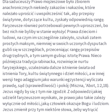
Dla saduceuszy Prawo mojżeszowe było zbiorem
anachronicznych niekiedy zakazów i nakazów, które
należało uprościć i uwspółcześnić tak, aby przepisy
świątynne, dotyczące kultu, zyskały odpowiednią rangę.
Faryzeusze również potrzebowali pewnych uproszczeń, bo
bez nich nie byliby w stanie wyłożyć Prawa dzieciom i
ludowi, na czym im szczególnie zależyło, szukali zatem
prostych maksym, niemniej w swoich uczonych dysputach
gubli się w szczegółach, przeceniając rangę przepisów
drugrzędnych, a tym samym gubiąc istotę Prawa. Nieco
późniejsza tradycja rabinacka, rozwinięcie nurtu
faryzejskiego, uzależniała dalsze istnienie świata od
istnienia Tory, kultu świątynnego i dzieł miłości, a w innej
wersji tego adaggium jako warunki egzystencji wyliczała
prawdę, sąd (sprawiedliwość) i pokój (Miszna, 'Abot, 1:2,18).
Jezus nigdy by się z tym nie zgodził. Z odpowiedzi jakiej
udzielił faryzeuszom wynikało, że prawo jako takie zależy
wyłącznie od miłości, jaką człowiek okazuje Bogu i ludziom.
Jezus zmienił przy tym niektóre słowa, żeby wytrącić