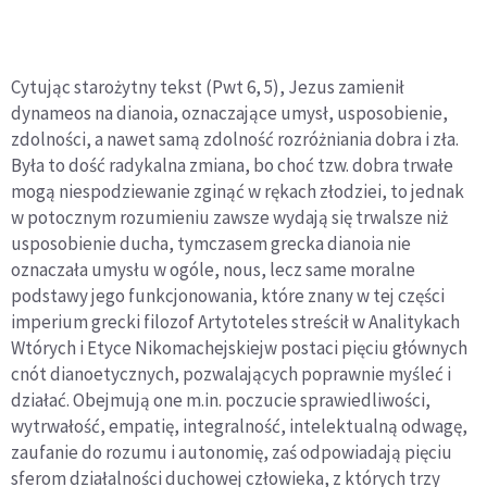
Cytując starożytny tekst (Pwt 6, 5), Jezus zamienił
dynameos na dianoia, oznaczające umysł, usposobienie,
zdolności, a nawet samą zdolność rozróżniania dobra i zła.
Była to dość radykalna zmiana, bo choć tzw. dobra trwałe
mogą niespodziewanie zginąć w rękach złodziei, to jednak
w potocznym rozumieniu zawsze wydają się trwalsze niż
usposobienie ducha, tymczasem grecka dianoia nie
oznaczała umysłu w ogóle, nous, lecz same moralne
podstawy jego funkcjonowania, które znany w tej części
imperium grecki filozof Artytoteles streścił w Analitykach
Wtórych i Etyce Nikomachejskiejw postaci pięciu głównych
cnót dianoetycznych, pozwalających poprawnie myśleć i
działać. Obejmują one m.in. poczucie sprawiedliwości,
wytrwałość, empatię, integralność, intelektualną odwagę,
zaufanie do rozumu i autonomię, zaś odpowiadają pięciu
sferom działalności duchowej człowieka, z których trzy