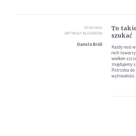
To taki
15 lat temu
ARTYKUŁY BLOGERÓW
szukać
Danuta Brüll
Każdy nosi w 
nich towarzys
wielkim szcz
znajdujemy s
Potrzeba do t
wytrwałości.