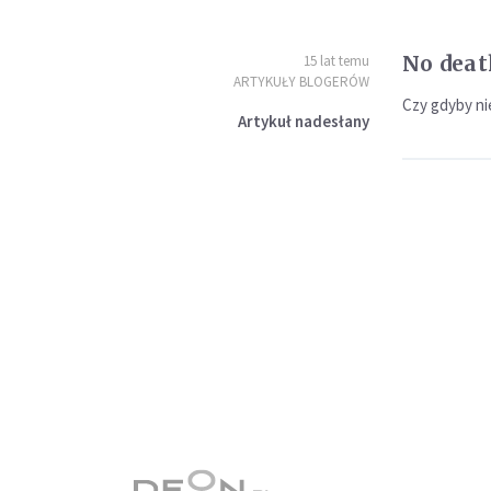
No deat
15 lat temu
ARTYKUŁY BLOGERÓW
Czy gdyby nie
Artykuł nadesłany