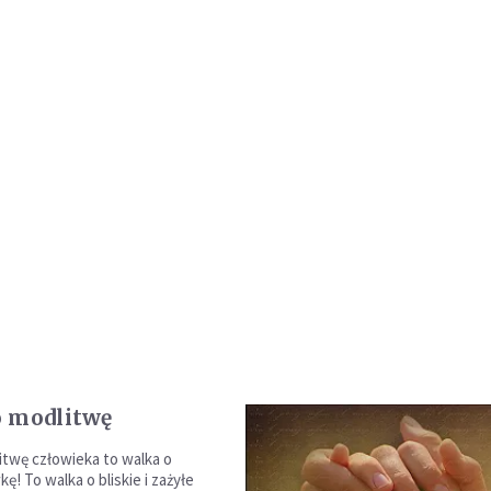
 modlitwę
itwę człowieka to walka o
! To walka o bliskie i zażyłe