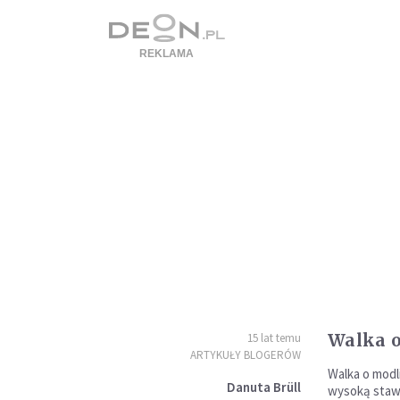
Walka o
15 lat temu
ARTYKUŁY BLOGERÓW
Walka o modl
Danuta Brüll
wysoką stawkę