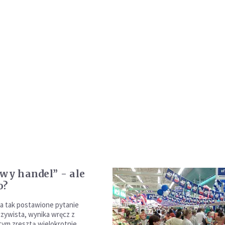
iwy handel” - ale
o?
a tak postawione pytanie
czywista, wynika wręcz z
tym zresztą wielokrotnie