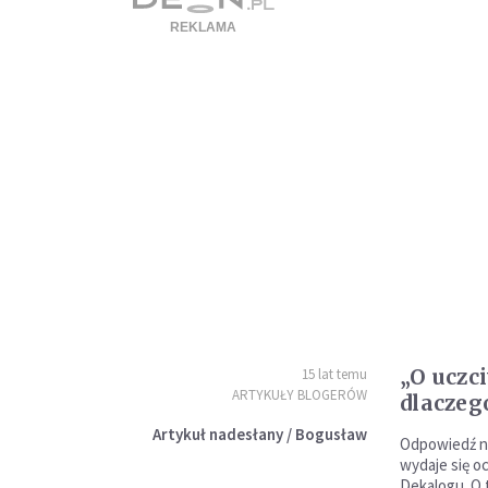
„O uczc
15 lat temu
ARTYKUŁY BLOGERÓW
dlaczeg
Artykuł nadesłany / Bogusław
Odpowiedź n
wydaje się o
Dekalogu. O 