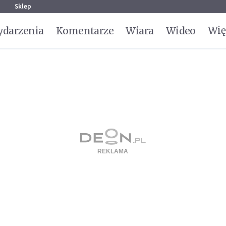
g
Sklep
Wię
darzenia
Komentarze
Wiara
Wideo