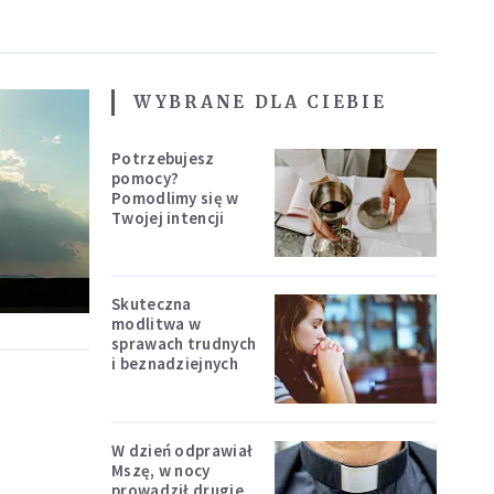
WYBRANE DLA CIEBIE
Potrzebujesz
pomocy?
Pomodlimy się w
Twojej intencji
Skuteczna
modlitwa w
sprawach trudnych
i beznadziejnych
W dzień odprawiał
Mszę, w nocy
prowadził drugie