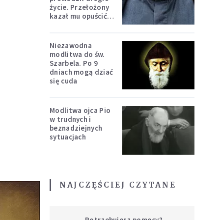
życie. Przełożony
kazał mu opuścić
zakon
Niezawodna
modlitwa do św.
Szarbela. Po 9
dniach mogą dziać
się cuda
Modlitwa ojca Pio
w trudnych i
beznadziejnych
sytuacjach
NAJCZĘŚCIEJ CZYTANE
Potrzebujesz pomocy?