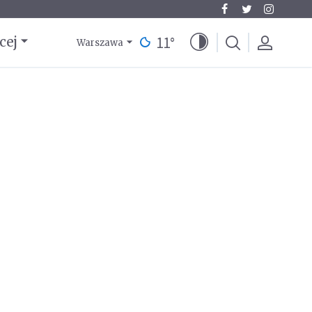
11
°
cej
Warszawa