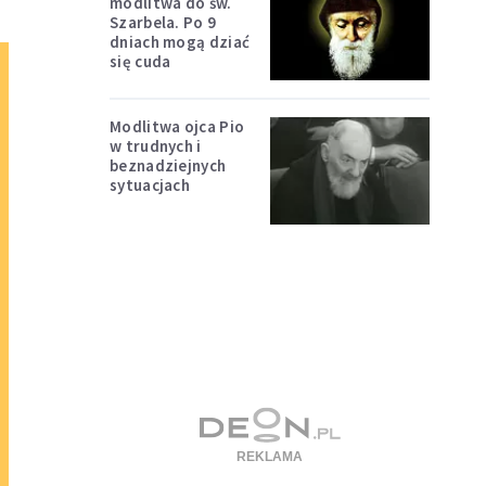
modlitwa do św.
Szarbela. Po 9
dniach mogą dziać
się cuda
Modlitwa ojca Pio
w trudnych i
beznadziejnych
sytuacjach