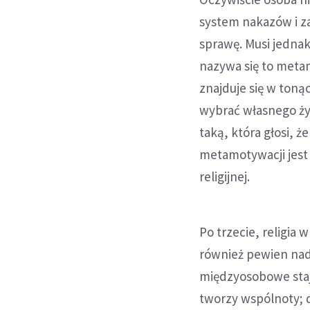
system nakazów i za
sprawę. Musi jednak 
nazywa się to meta
znajduje się w toną
wybrać własnego życ
taką, która głosi, 
metamotywacji jest o
religijnej.
Po trzecie, religia
również pewien nad
międzyosobowe staj
tworzy wspólnoty; d