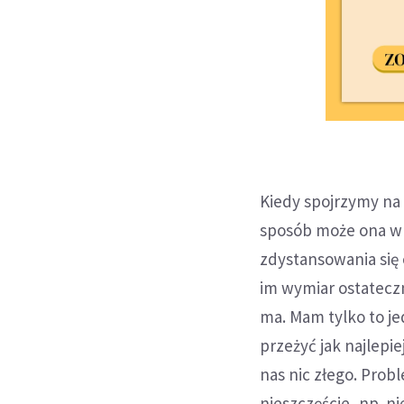
Kiedy spojrzymy na
sposób może ona wp
zdystansowania się 
im wymiar ostateczn
ma. Mam tylko to je
przeżyć jak najlepi
nas nic złego. Prob
nieszczęście, np. n