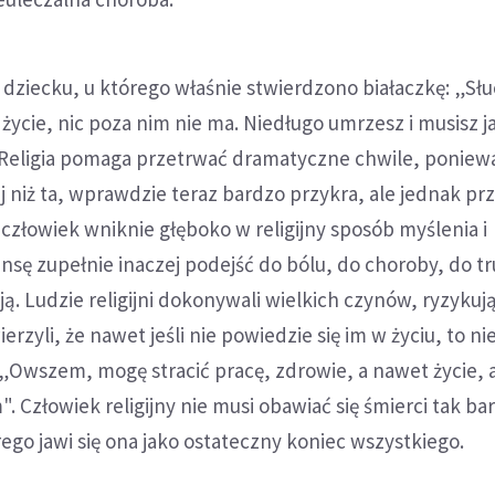
dziecku, u którego właśnie stwierdzono białaczkę: „Słu
 życie, nic poza nim nie ma. Niedługo umrzesz i musisz j
". Religia pomaga przetrwać dramatyczne chwile, poniewa
ej niż ta, wprawdzie teraz bardzo przykra, ale jednak pr
i człowiek wniknie głęboko w religijny sposób myślenia i
sę zupełnie inaczej podejść do bólu, do choroby, do tr
ją. Ludzie religijni dokonywali wielkich czynów, ryzykuj
rzyli, że nawet jeśli nie powiedzie się im w życiu, to ni
„Owszem, mogę stracić pracę, zdrowie, a nawet życie, 
. Człowiek religijny nie musi obawiać się śmierci tak ba
órego jawi się ona jako ostateczny koniec wszystkiego.