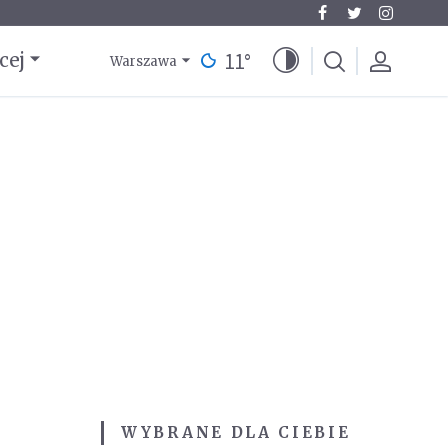
11
°
cej
Warszawa
WYBRANE DLA CIEBIE