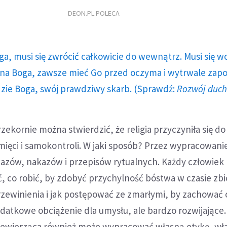
DEON.PL POLECA
ga, musi się zwrócić całkowicie do wewnątrz. Musi się w
a Boga, zawsze mieć Go przed oczyma i wytrwale zap
dzie Boga, swój prawdziwy skarb. (Sprawdź:
Rozwój duc
zekornie można stwierdzić, że religia przyczyniła się do
mięci i samokontroli. W jaki sposób? Przez wypracowani
kazów, nakazów i przepisów rytualnych. Każdy człowiek 
, co robić, by zdobyć przychylność bóstwa w czasie zbi
rzewinienia i jak postępować ze zmarłymi, by zachować 
odatkowe obciążenie dla umysłu, ale bardzo rozwijające.
iewierząca również może wypracować własną etykę, wł