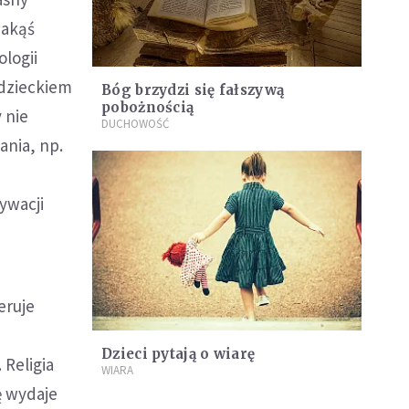
jakąś
ologii
 dzieckiem
Bóg brzydzi się fałszywą
pobożnością
 nie
DUCHOWOŚĆ
ania, np.
tywacji
eruje
Dzieci pytają o wiarę
 Religia
WIARA
ę wydaje