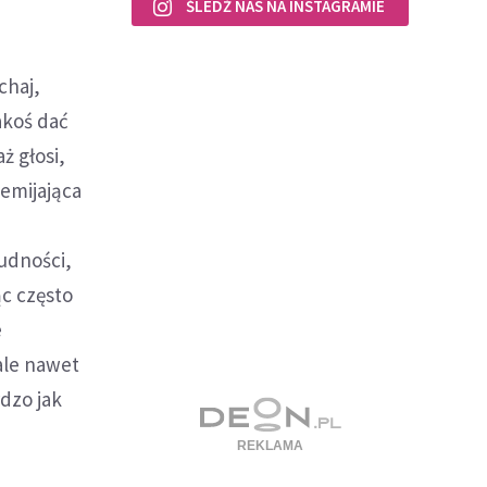
ŚLEDŹ NAS NA INSTAGRAMIE
chaj,
akoś dać
ż głosi,
zemijająca
udności,
ąc często
e
ale nawet
rdzo jak