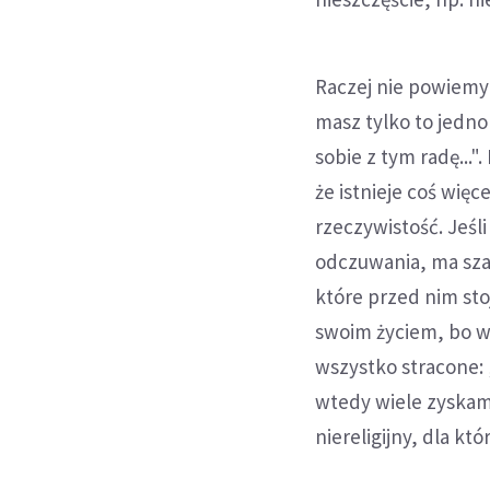
Raczej nie powiemy 
masz tylko to jedno
sobie z tym radę...
że istnieje coś więc
rzeczywistość. Jeśl
odczuwania, ma szan
które przed nim sto
swoim życiem, bo wie
wszystko stracone: 
wtedy wiele zyskam"
niereligijny, dla kt