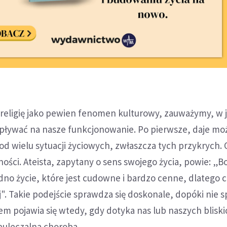
 religię jako pewien fenomen kulturowy, zauważymy, w j
ływać na nasze funkcjonowanie. Po pierwsze, daje mo
od wielu sytuacji życiowych, zwłaszcza tych przykrych.
ości. Ateista, zapytany o sens swojego życia, powie: „B
dno życie, które jest cudowne i bardzo cenne, dlatego c
ej". Takie podejście sprawdza się doskonale, dopóki nie 
lem pojawia się wtedy, gdy dotyka nas lub naszych bliski
ieuleczalna choroba.