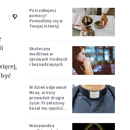
Potrzebujesz
pomocy?
Pomodlimy się w
Twojej intencji
e
ii
Skuteczna
modlitwa w
sprawach trudnych
i beznadziejnych
ięcej,
 być
W dzień odprawiał
Mszę, w nocy
prowadził drugie
życie. Przełożony
kazał mu opuścić
zakon
Niezawodna