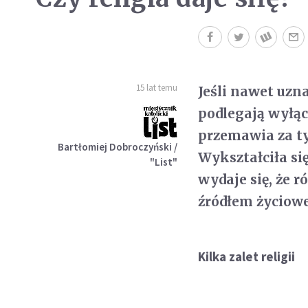
15 lat temu
Jeśli nawet uzna
podlegają wyłącz
przemawia za ty
Bartłomiej Dobroczyński /
Wykształciła si
"List"
wydaje się, że r
źródłem życiowe
Kilka zalet religii