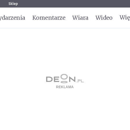
g
Sklep
Wię
darzenia
Komentarze
Wiara
Wideo