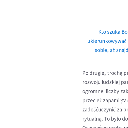
Kto szuka Bo
ukierunkowywać n
sobie, aż znaj
Po drugie, trochę pr
rozwoju ludzkiej pa
ogromnej liczby za
przecież zapamiętać
zadośćuczynić za p
rytualną. To było d
Oczywiście osoba n