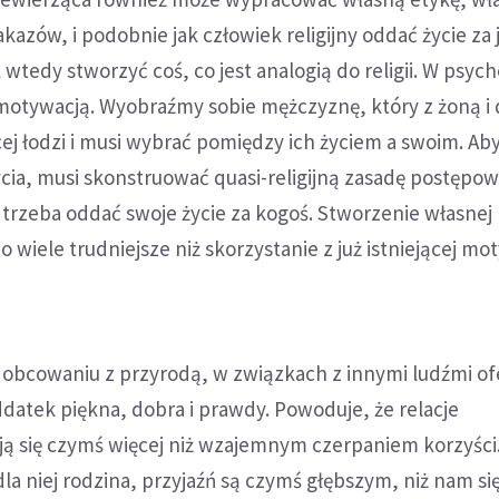
kazów, i podobnie jak człowiek religijny oddać życie za 
wtedy stworzyć coś, co jest analogią do religii. W psych
motywacją. Wyobraźmy sobie mężczyznę, który z żoną i
cej łodzi i musi wybrać pomiędzy ich życiem a swoim. Aby
ia, musi skonstruować quasi-religijną zasadę postępow
że trzeba oddać swoje życie za kogoś. Stworzenie własnej
 wiele trudniejsze niż skorzystanie z już istniejącej mo
 w obcowaniu z przyrodą, w związkach z innymi ludźmi of
datek piękna, dobra i prawdy. Powoduje, że relacje
ą się czymś więcej niż wzajemnym czerpaniem korzyści.
la niej rodzina, przyjaźń są czymś głębszym, niż nam si