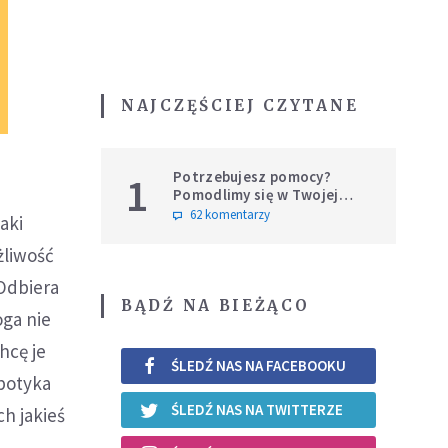
NAJCZĘŚCIEJ CZYTANE
Potrzebujesz pomocy?
1
Pomodlimy się w Twojej
intencji
62 komentarzy
aki
żliwość
 Odbiera
BĄDŹ NA BIEŻĄCO
oga nie
hcę je
ŚLEDŹ NAS NA FACEBOOKU
spotyka
ŚLEDŹ NAS NA TWITTERZE
ch jakieś