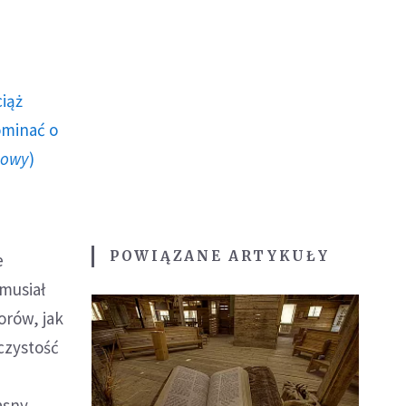
ciąż
ominać o
howy
)
POWIĄZANE ARTYKUŁY
e
musiał
orów, jak
czystość
asny