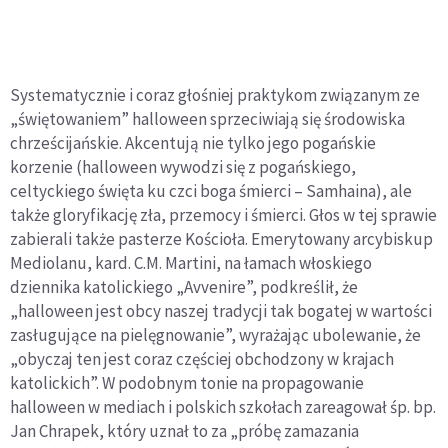
Systematycznie i coraz głośniej praktykom związanym ze
„świętowaniem” halloween sprzeciwiają się środowiska
chrześcijańskie. Akcentują nie tylko jego pogańskie
korzenie (halloween wywodzi się z pogańskiego,
celtyckiego święta ku czci boga śmierci – Samhaina), ale
także gloryfikację zła, przemocy i śmierci. Głos w tej sprawie
zabierali także pasterze Kościoła. Emerytowany arcybiskup
Mediolanu, kard. C.M. Martini, na łamach włoskiego
dziennika katolickiego „Avvenire”, podkreślił, że
„halloween jest obcy naszej tradycji tak bogatej w wartości
zasługujące na pielęgnowanie”, wyrażając ubolewanie, że
„obyczaj ten jest coraz częściej obchodzony w krajach
katolickich”. W podobnym tonie na propagowanie
halloween w mediach i polskich szkołach zareagował śp. bp.
Jan Chrapek, który uznał to za „próbę zamazania