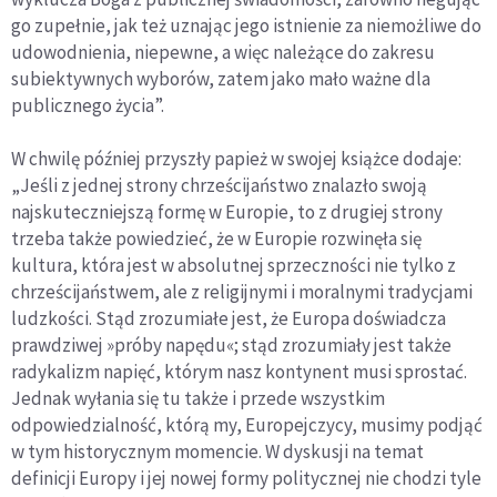
go zupełnie, jak też uznając jego istnienie za niemożliwe do
udowodnienia, niepewne, a więc należące do zakresu
subiektywnych wyborów, zatem jako mało ważne dla
publicznego życia”.
W chwilę później przyszły papież w swojej książce dodaje:
„Jeśli z jednej strony chrześcijaństwo znalazło swoją
najskuteczniejszą formę w Europie, to z drugiej strony
trzeba także powiedzieć, że w Europie rozwinęła się
kultura, która jest w absolutnej sprzeczności nie tylko z
chrześcijaństwem, ale z religijnymi i moralnymi tradycjami
ludzkości. Stąd zrozumiałe jest, że Europa doświadcza
prawdziwej »próby napędu«; stąd zrozumiały jest także
radykalizm napięć, którym nasz kontynent musi sprostać.
Jednak wyłania się tu także i przede wszystkim
odpowiedzialność, którą my, Europejczycy, musimy podjąć
w tym historycznym momencie. W dyskusji na temat
definicji Europy i jej nowej formy politycznej nie chodzi tyle