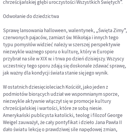
chrześcijańskiej głębi uroczystości Wszystkich Świętych”.
Odwołanie do dziedzictwa
Sprawę lansowania halloween, walentynek, „Święta Zimy”,
czerwonych pajaców, zamiast św. Mikołaja i innych tego
typu pomysłów widzieć należy w szerszej perspektywie
niezwykle ważnego sporu o kulturę, który w Europie
przybrał na sile w XIX w. i trwa po dzień dzisiejszy. Wszyscy
uczestnicy tego sporu zdają się doskonale zdawać sprawę,
jak ważny dla kondycji świata stanie się jego wynik.
W ostatnich dziesięcioleciach Kościół, jako jeden z
podmiotów biorących udział we wspomnianym sporze,
niezwykle aktywnie włączył się w promocje kultury
chrześcijańskiej i wartości, które ze sobą niesie.
Amerykański publicysta katolicki, teolog i filozof George
Weigel zauważył, że cały pontyfikat i dzieło Jana Pawła II
dało światu lekcję o prawdziwej sile napędowej zmian,