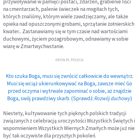
przywoływanie w pamięci postaci, zdarzeń, grabienie liści
na cmentarzach, palenie świeczek na mogiłach tych,
których znaliśmy, którym wiele zawdzięczamy, ale także
opieka nad opuszczonymi grobami, sprzątanie żołnierskich
kwater... Zastanawiamy się w tym czasie nad wartościami
duchowymi, życiem pozagrobowym, odnawiamy w sobie
wiarę w Zmartwychwstanie.
DEON.PL POLECA
Kto szuka Boga, musi się zwrócić całkowicie do wewnątrz.
Musi się wciąż ukierunkowywać na Boga, zawsze mieć Go
przed oczyma i wytrwale zapominać o sobie, aż znajdzie
Boga, swój prawdziwy skarb. (Sprawdź:
Rozwój duchowy
)
Niestety, kultywowanie tych pięknych polskich tradycji
związanych z celebracją uroczystości Wszystkich Świętych i
wspomnieniem Wszystkich Wiernych Zmarłych może już nie
być tak oczywiste dla przyszłych pokoleń.