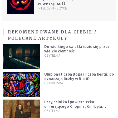
w wersji soft
INTELIGENTNE ŻYCIE
REKOMENDOWANE DLA CIEBIE /
POLECANE ARTYKUŁY
Do wielkiego światła idzie się przez
wielkie ciemności
CZYTELNIA
Ulubiona liczba Boga i liczba bestii. Co
oznaczają liczby w Biblii?
CZASOPISMA
Przyjaciółka i powierniczka
umierającego Chopina. Kim była
Marcelina Czartoryska?
CZYTELNIA