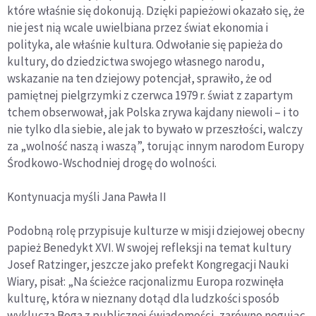
które właśnie się dokonują. Dzięki papieżowi okazało się, że
nie jest nią wcale uwielbiana przez świat ekonomia i
polityka, ale właśnie kultura. Odwołanie się papieża do
kultury, do dziedzictwa swojego własnego narodu,
wskazanie na ten dziejowy potencjał, sprawiło, że od
pamiętnej pielgrzymki z czerwca 1979 r. świat z zapartym
tchem obserwował, jak Polska zrywa kajdany niewoli – i to
nie tylko dla siebie, ale jak to bywało w przeszłości, walczy
za „wolność naszą i waszą”, torując innym narodom Europy
Środkowo-Wschodniej drogę do wolności.
Kontynuacja myśli Jana Pawła II
Podobną rolę przypisuje kulturze w misji dziejowej obecny
papież Benedykt XVI. W swojej refleksji na temat kultury
Josef Ratzinger, jeszcze jako prefekt Kongregacji Nauki
Wiary, pisał: „Na ścieżce racjonalizmu Europa rozwinęła
kulturę, która w nieznany dotąd dla ludzkości sposób
wyklucza Boga z publicznej świadomości, zarówno negując