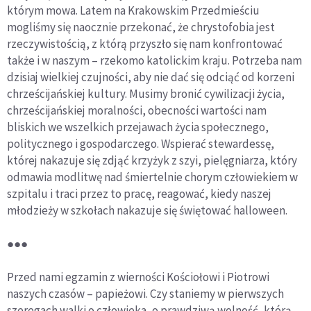
którym mowa. Latem na Krakowskim Przedmieściu
mogliśmy się naocznie przekonać, że chrystofobia jest
rzeczywistością, z którą przyszło się nam konfrontować
także i w naszym – rzekomo katolickim kraju. Potrzeba nam
dzisiaj wielkiej czujności, aby nie dać się odciąć od korzeni
chrześcijańskiej kultury. Musimy bronić cywilizacji życia,
chrześcijańskiej moralności, obecności wartości nam
bliskich we wszelkich przejawach życia społecznego,
politycznego i gospodarczego. Wspierać stewardessę,
której nakazuje się zdjąć krzyżyk z szyi, pielęgniarza, który
odmawia modlitwę nad śmiertelnie chorym człowiekiem w
szpitalu i traci przez to pracę, reagować, kiedy naszej
młodzieży w szkołach nakazuje się świętować halloween.
●●●
Przed nami egzamin z wierności Kościołowi i Piotrowi
naszych czasów – papieżowi. Czy staniemy w pierwszych
szeregach walki o człowieka, o prawdziwą wolność, którą