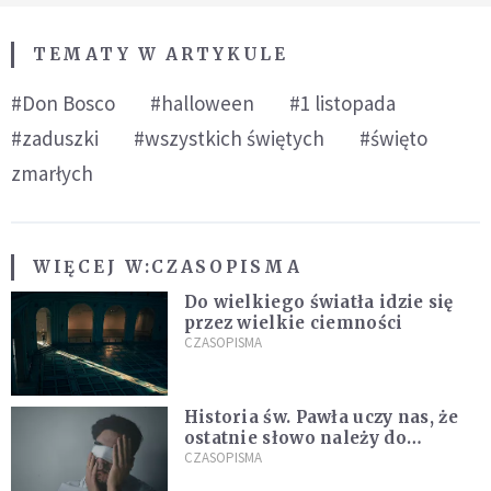
TEMATY W ARTYKULE
#Don Bosco
#halloween
#1 listopada
#zaduszki
#wszystkich świętych
#święto
zmarłych
WIĘCEJ W:
CZASOPISMA
Do wielkiego światła idzie się
przez wielkie ciemności
CZASOPISMA
Historia św. Pawła uczy nas, że
ostatnie słowo należy do
światła, a nie do ciemności
CZASOPISMA