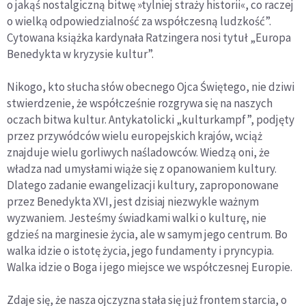
o jakąś nostalgiczną bitwę »tylniej straży historii«, co raczej
o wielką odpowiedzialność za współczesną ludzkość”.
Cytowana książka kardynała Ratzingera nosi tytuł „Europa
Benedykta w kryzysie kultur”.
Nikogo, kto słucha słów obecnego Ojca Świętego, nie dziwi
stwierdzenie, że współcześnie rozgrywa się na naszych
oczach bitwa kultur. Antykatolicki „kulturkampf”, podjęty
przez przywódców wielu europejskich krajów, wciąż
znajduje wielu gorliwych naśladowców. Wiedzą oni, że
władza nad umysłami wiąże się z opanowaniem kultury.
Dlatego zadanie ewangelizacji kultury, zaproponowane
przez Benedykta XVI, jest dzisiaj niezwykle ważnym
wyzwaniem. Jesteśmy świadkami walki o kulturę, nie
gdzieś na marginesie życia, ale w samym jego centrum. Bo
walka idzie o istotę życia, jego fundamenty i pryncypia.
Walka idzie o Boga i jego miejsce we współczesnej Europie.
Zdaje się, że nasza ojczyzna stała się już frontem starcia, o