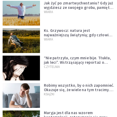
Jak żyć po zmartwychwstaniu? Gdy już
wyjdziesz ze swojego grobu, pamiętaj
o trzech rzeczach
WIARA
Ks. Grzywocz: natura jest
najważniejszą świątynią; gdy człowiek
oddziela się od niej, zachodzą w nim
WIARA
głębokie zmiany
“Nie patrzyła, czym mnie bije. Tłukła,
jak leci”. Wstrząsający reportaż o
dzieciństwie milienialsów
CZYTELNIA
Robimy wszystko, by o nich zapomnieć.
Okazuje się, że wiele na tym tracimy.
Czego mogą nas nauczyć porażki?
KSIĄŻKI
Maryja jest dla nas wzorem