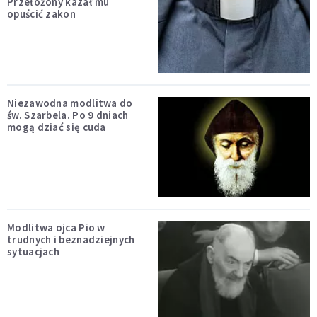
Przełożony kazał mu
opuścić zakon
Niezawodna modlitwa do
św. Szarbela. Po 9 dniach
mogą dziać się cuda
Modlitwa ojca Pio w
trudnych i beznadziejnych
sytuacjach