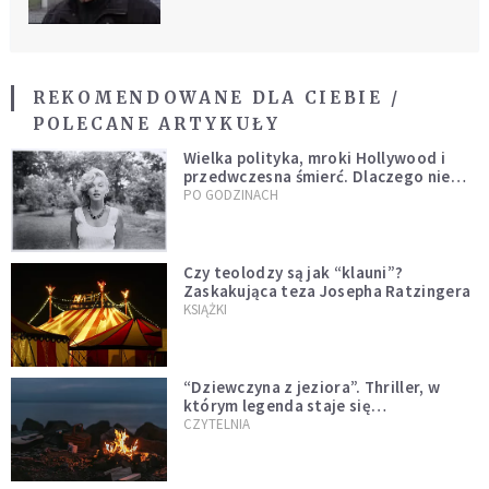
REKOMENDOWANE DLA CIEBIE /
POLECANE ARTYKUŁY
Wielka polityka, mroki Hollywood i
przedwczesna śmierć. Dlaczego nie
możemy przestać mówić o Marilyn
PO GODZINACH
Monroe?
Czy teolodzy są jak “klauni”?
Zaskakująca teza Josepha Ratzingera
KSIĄŻKI
“Dziewczyna z jeziora”. Thriller, w
którym legenda staje się
rzeczywistością
CZYTELNIA