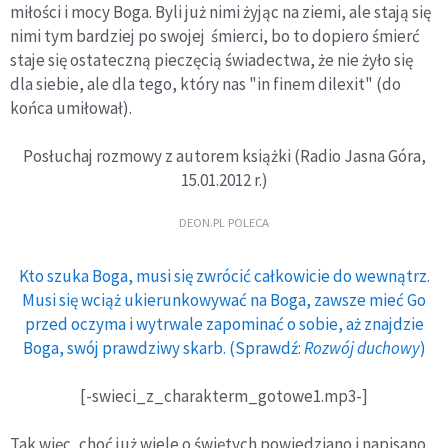
miłości i mocy Boga. Byli już nimi żyjąc na ziemi, ale stają się
nimi tym bardziej po swojej śmierci, bo to dopiero śmierć
staje się ostateczną pieczęcią świadectwa, że nie żyło się
dla siebie, ale dla tego, który nas "in finem dilexit" (do
końca umiłował).
Posłuchaj rozmowy z autorem książki (Radio Jasna Góra,
15.01.2012 r.)
DEON.PL POLECA
Kto szuka Boga, musi się zwrócić całkowicie do wewnątrz.
Musi się wciąż ukierunkowywać na Boga, zawsze mieć Go
przed oczyma i wytrwale zapominać o sobie, aż znajdzie
Boga, swój prawdziwy skarb. (Sprawdź:
Rozwój duchowy
)
[-swieci_z_charakterm_gotowe1.mp3-]
Tak więc, choć już wiele o świętych powiedziano i napisano,