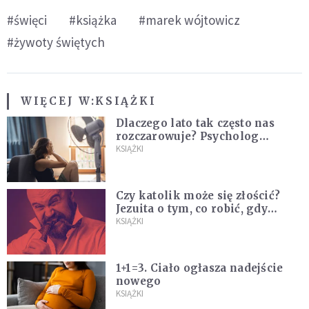
#święci
#książka
#marek wójtowicz
#żywoty świętych
WIĘCEJ W:
KSIĄŻKI
Dlaczego lato tak często nas
rozczarowuje? Psycholog
wyjaśnia, skąd bierze się presja
KSIĄŻKI
na "najlepsze wakacje życia"
Czy katolik może się złościć?
Jezuita o tym, co robić, gdy
puszczają nam nerwy
KSIĄŻKI
1+1=3. Ciało ogłasza nadejście
nowego
KSIĄŻKI