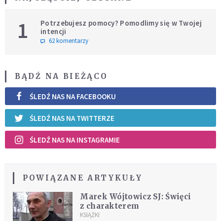
1
Potrzebujesz pomocy? Pomodlimy się w Twojej
intencji
62 komentarzy
BĄDŹ NA BIEŻĄCO
ŚLEDŹ NAS NA FACEBOOKU
ŚLEDŹ NAS NA TWITTERZE
ŚLEDŹ NAS NA INSTAGRAMIE
POWIĄZANE ARTYKUŁY
Marek Wójtowicz SJ: Święci
z charakterem
KSIĄŻKI