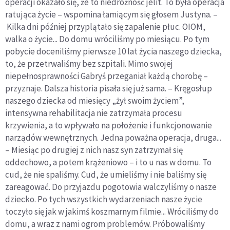
operacji okazało się, że to niedrożność jelit. To była operacja
ratująca życie – wspomina łamiącym się głosem Justyna. –
Kilka dni później przyplątało się zapalenie płuc. OIOM,
walka o życie... Do domu wróciliśmy po miesiącu. Po tym
pobycie doceniliśmy pierwsze 10 lat życia naszego dziecka,
to, że przetrwaliśmy bez szpitali. Mimo swojej
niepełnosprawności Gabryś przeganiał każdą chorobę –
przyznaje. Dalsza historia pisała się już sama. – Kręgosłup
naszego dziecka od miesięcy „żył swoim życiem”,
intensywna rehabilitacja nie zatrzymała procesu
krzywienia, a to wpływało na położenie i funkcjonowanie
narządów wewnętrznych. Jedna poważna operacja, druga...
– Miesiąc po drugiej z nich nasz syn zatrzymał się
oddechowo, a potem krążeniowo – i to u nas w domu. To
cud, że nie spaliśmy. Cud, że umieliśmy i nie baliśmy się
zareagować. Do przyjazdu pogotowia walczyliśmy o nasze
dziecko. Po tych wszystkich wydarzeniach nasze życie
toczyło się jak w jakimś koszmarnym filmie... Wróciliśmy do
domu, a wraz z nami ogrom problemów. Próbowaliśmy