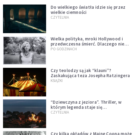
Do wielkiego światła idzie się przez
wielkie ciemności
CZYTELNIA
Wielka polityka, mroki Hollywood i
przedwczesna śmierć. Dlaczego nie
możemy przestać mówić o Marilyn
PO GODZINACH
Monroe?
Czy teolodzy są jak “klauni”?
Zaskakująca teza Josepha Ratzingera
KSIĄŻKI
“Dziewczyna z jeziora”. Thriller, w
którym legenda staje się
rzeczywistością
CZYTELNIA
Czy kilka okładów z Maine Coona może