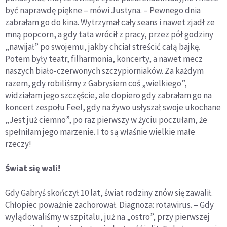
być naprawdę piękne – mówi Justyna. – Pewnego dnia
zabrałam go do kina. Wytrzymał cały seans i nawet zjadł ze
mną popcorn, a gdy tata wrócił z pracy, przez pół godziny
„nawijał” po swojemu, jakby chciał streścić całą bajkę.
Potem były teatr, filharmonia, koncerty, a nawet mecz
naszych biało-czerwonych szczypiorniaków. Za każdym
razem, gdy robiliśmy z Gabrysiem coś „wielkiego”,
widziałam jego szczęście, ale dopiero gdy zabrałam go na
koncert zespołu Feel, gdy na żywo usłyszał swoje ukochane
„Jest już ciemno”, po raz pierwszy w życiu poczułam, że
spełniłam jego marzenie. I to są właśnie wielkie małe
rzeczy!
Świat się wali!
Gdy Gabryś skończył 10 lat, świat rodziny znów się zawalił.
Chłopiec poważnie zachorował. Diagnoza: rotawirus. – Gdy
wylądowaliśmy w szpitalu, już na „ostro”, przy pierwszej