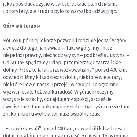
jakoś poskładać życie w całość, ustalić plan działania
i priorytety, ale trudno było to wszystko udźwignąć.
Góry jak terapia
Pół roku później lekarze pozwolili rodzinie jechać w góry,
a wręcz do tego namawiali. – Tak, w góry, my i nasz
niepełnosprawny, niechodzący syn – podkreśla Justyna. –
Od lat tak spędzamy urlop, przemierzając tatrzańskie
doliny. Przez te lata „przewózkowaliśmy” ponad 400 km,
odwiedziliśmy kilkadziesiąt dolin, niektóre wiele razy,
niektóre udało nam się przejść w całości. To ogromne
wyzwanie, ale też wielka radość. W górach leczymy
wszystkie strachy, odnajdujemy spokój, szczęście
i wyciszenie, tam pokonujemy siebie. Gabryś czuje się tam
znakomicie i uwielbia ten nasz wspólny czas.
„Przewózkowali” ponad 400 km, odwiedzili kilkadziesiąt
dolin, niektóre udało im się przejść w całości. To ogromne