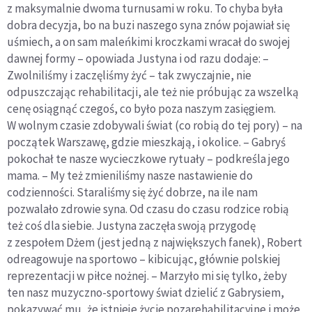
z maksymalnie dwoma turnusami w roku. To chyba była
dobra decyzja, bo na buzi naszego syna znów pojawiał się
uśmiech, a on sam maleńkimi kroczkami wracał do swojej
dawnej formy – opowiada Justyna i od razu dodaje: –
Zwolniliśmy i zaczęliśmy żyć – tak zwyczajnie, nie
odpuszczając rehabilitacji, ale też nie próbując za wszelką
cenę osiągnąć czegoś, co było poza naszym zasięgiem.
W wolnym czasie zdobywali świat (co robią do tej pory) – na
początek Warszawę, gdzie mieszkają, i okolice. – Gabryś
pokochał te nasze wycieczkowe rytuały – podkreśla jego
mama. – My też zmieniliśmy nasze nastawienie do
codzienności. Staraliśmy się żyć dobrze, na ile nam
pozwalało zdrowie syna. Od czasu do czasu rodzice robią
też coś dla siebie. Justyna zaczęła swoją przygodę
z zespołem Dżem (jest jedną z największych fanek), Robert
odreagowuje na sportowo – kibicując, głównie polskiej
reprezentacji w piłce nożnej. – Marzyło mi się tylko, żeby
ten nasz muzyczno-sportowy świat dzielić z Gabrysiem,
pokazywać mu, że istnieje życie pozarehabilitacyjne i może