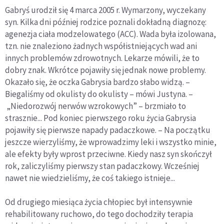
Gabryś urodził się 4 marca 2005 r. Wymarzony, wyczekany
syn. Kilka dni później rodzice poznali dokładną diagnozę:
agenezja ciała modzelowatego (ACC). Wada była izolowana,
tzn. nie znaleziono żadnych współistniejących wad ani
innych problemów zdrowotnych. Lekarze mówili, że to
dobry znak. Wkrótce pojawiły się jednak nowe problemy.
Okazało się, że oczka Gabrysia bardzo słabo widzą. –
Biegaliśmy od okulisty do okulisty – mówi Justyna. –
„Niedorozwój nerwów wzrokowych” – brzmiało to
strasznie... Pod koniec pierwszego roku życia Gabrysia
pojawiły się pierwsze napady padaczkowe. – Na początku
jeszcze wierzyliśmy, że wprowadzimy leki i wszystko minie,
ale efekty były wprost przeciwne. Kiedy nasz syn skończył
rok, zaliczyliśmy pierwszy stan padaczkowy. Wcześniej
nawet nie wiedzieliśmy, że coś takiego istnieje...
Od drugiego miesiąca życia chłopiec był intensywnie
rehabilitowany ruchowo, do tego dochodziły terapia