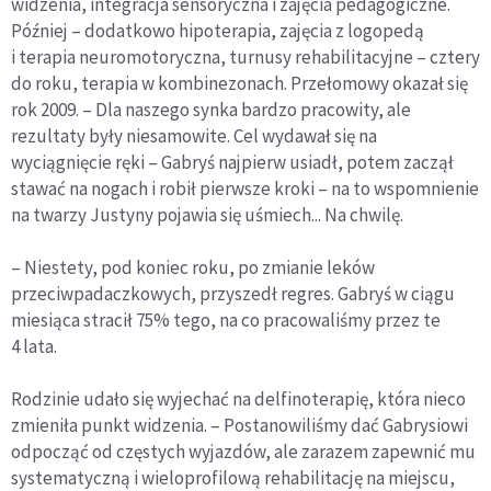
widzenia, integracja sensoryczna i zajęcia pedagogiczne.
Później – dodatkowo hipoterapia, zajęcia z logopedą
i terapia neuromotoryczna, turnusy rehabilitacyjne – cztery
do roku, terapia w kombinezonach. Przełomowy okazał się
rok 2009. – Dla naszego synka bardzo pracowity, ale
rezultaty były niesamowite. Cel wydawał się na
wyciągnięcie ręki – Gabryś najpierw usiadł, potem zaczął
stawać na nogach i robił pierwsze kroki – na to wspomnienie
na twarzy Justyny pojawia się uśmiech... Na chwilę.
– Niestety, pod koniec roku, po zmianie leków
przeciwpadaczkowych, przyszedł regres. Gabryś w ciągu
miesiąca stracił 75% tego, na co pracowaliśmy przez te
4 lata.
Rodzinie udało się wyjechać na delfinoterapię, która nieco
zmieniła punkt widzenia. – Postanowiliśmy dać Gabrysiowi
odpocząć od częstych wyjazdów, ale zarazem zapewnić mu
systematyczną i wieloprofilową rehabilitację na miejscu,