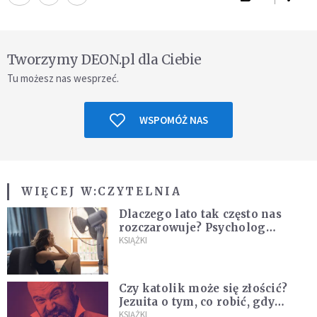
Tworzymy DEON.pl dla Ciebie
Tu możesz nas wesprzeć.
WSPOMÓŻ NAS
WIĘCEJ W:
CZYTELNIA
Dlaczego lato tak często nas
rozczarowuje? Psycholog
wyjaśnia, skąd bierze się presja
KSIĄŻKI
na "najlepsze wakacje życia"
Czy katolik może się złościć?
Jezuita o tym, co robić, gdy
puszczają nam nerwy
KSIĄŻKI