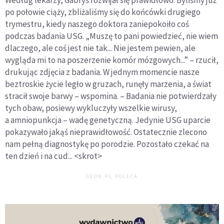
po połowie ciąży, zbliżaliśmy się do końcówki drugiego
trymestru, kiedy naszego doktora zaniepokoiło coś
podczas badania USG. „Muszę to pani powiedzieć, nie wiem
dlaczego, ale coś jest nie tak... Nie jestem pewien, ale
wygląda mi to na poszerzenie komór mózgowych...” – rzucił,
drukując zdjęcia z badania. W jednym momencie nasze
beztroskie życie legło w gruzach, runęły marzenia, a świat
stracił swoje barwy – wspomina. – Badania nie potwierdzały
tych obaw, posiewy wykluczyły wszelkie wirusy,
a amniopunkcja – wadę genetyczną. Jedynie USG uparcie
pokazywało jakąś nieprawidłowość. Ostatecznie zlecono
nam pełną diagnostykę po porodzie. Pozostało czekać na
ten dzień i na cud... <skrot>
DEON.PL POLECA