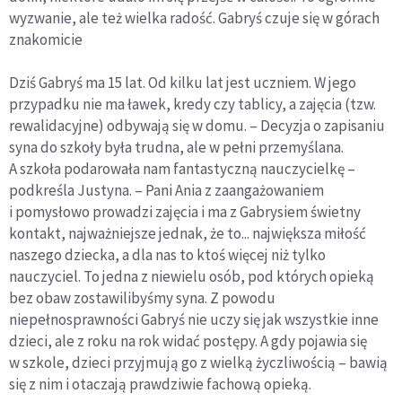
wyzwanie, ale też wielka radość. Gabryś czuje się w górach
znakomicie
Dziś Gabryś ma 15 lat. Od kilku lat jest uczniem. W jego
przypadku nie ma ławek, kredy czy tablicy, a zajęcia (tzw.
rewalidacyjne) odbywają się w domu. – Decyzja o zapisaniu
syna do szkoły była trudna, ale w pełni przemyślana.
A szkoła podarowała nam fantastyczną nauczycielkę –
podkreśla Justyna. – Pani Ania z zaangażowaniem
i pomysłowo prowadzi zajęcia i ma z Gabrysiem świetny
kontakt, najważniejsze jednak, że to... największa miłość
naszego dziecka, a dla nas to ktoś więcej niż tylko
nauczyciel. To jedna z niewielu osób, pod których opieką
bez obaw zostawilibyśmy syna. Z powodu
niepełnosprawności Gabryś nie uczy się jak wszystkie inne
dzieci, ale z roku na rok widać postępy. A gdy pojawia się
w szkole, dzieci przyjmują go z wielką życzliwością – bawią
się z nim i otaczają prawdziwie fachową opieką.