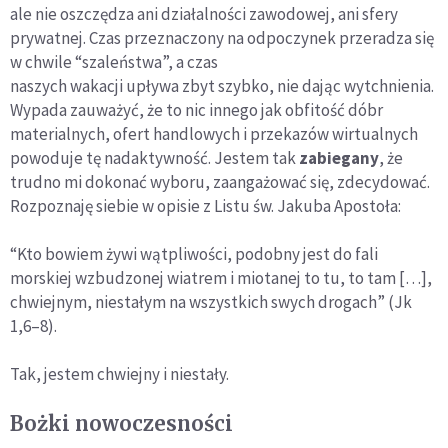
ale nie oszczędza ani działalności zawodowej, ani sfery
prywatnej. Czas przeznaczony na odpoczynek przeradza się
w chwile “szaleństwa”, a czas
naszych wakacji upływa zbyt szybko, nie dając wytchnienia.
Wypada zauważyć, że to nic innego jak obfitość dóbr
materialnych, ofert handlowych i przekazów wirtualnych
powoduje tę nadaktywność. Jestem tak
zabiegany
, że
trudno mi dokonać wyboru, zaangażować się, zdecydować.
Rozpoznaję siebie w opisie z Listu św. Jakuba Apostoła:
“Kto bowiem żywi wątpliwości, podobny jest do fali
morskiej wzbudzonej wiatrem i miotanej to tu, to tam […],
chwiejnym, niestałym na wszystkich swych drogach” (Jk
1,6–8).
Tak, jestem chwiejny i niestały.
Bożki nowoczesności