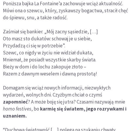
Poniższa bajka La Fontaine’a zachowuje wciąż aktualność.
Mówi ona o szewcu, który, zyskawszy bogactwa, stracił chęć
do śpiewu, snu, a także radość.
Zaśmiał się bankier. „Mój zacny sąsiedzie, […]
Oto masz sto dukatów: schowaj je u siebie,
Przydadzą ci się w potrzebie”.
Szewc, co nigdy w życiu nie widział dukata,
Mniemał, że posiadł wszystkie skarby świata.
Bieży w dom i do lochu zakopuje złoto –
Razem z dawnym weselem i dawną prostotą!
Domagam się wciąż nowych informacji, niezwykłych
wydarzeń, wolnych dni. Czyżbym chciał o czymś
zapomnieć
? A może boję się jutra? Czasami nazywają mnie
homo festives
, bo
karmię się światem, jego rozrywkami i
uznaniem.
“Duchowa światowość […] polega na szukaniu chwały