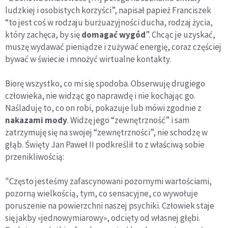
ludzkiej i osobistych korzyści”, napisał papież Franciszek
“to jest coś w rodzaju burżuazyjności ducha, rodzaj życia,
który zachęca, by się
domagać wygód
”. Chcąc je uzyskać,
muszę wydawać pieniądze i zużywać energię, coraz częściej
bywać w świecie i mnożyć wirtualne kontakty.
Biorę wszystko, co mi się spodoba. Obserwuję drugiego
człowieka, nie widząc go naprawdę i nie kochając go.
Naśladuję to, co on robi, pokazuje lub mówi zgodnie z
nakazami mody
. Widzę jego “zewnętrzność” i sam
zatrzymuję się na swojej “zewnętrzności”, nie schodzę w
głąb. Święty Jan Paweł II podkreślił to z właściwą sobie
przenikliwością:
"Często jesteśmy zafascynowani pozornymi wartościami,
pozorną wielkością, tym, co sensacyjne, co wywołuje
poruszenie na powierzchni naszej psychiki. Człowiek staje
się jakby «jednowymiarowy», odcięty od własnej głębi.