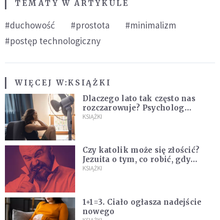
TEMATY W ARTYKULE
#duchowość
#prostota
#minimalizm
#postęp technologiczny
WIĘCEJ W:
KSIĄŻKI
Dlaczego lato tak często nas
rozczarowuje? Psycholog
wyjaśnia, skąd bierze się presja
KSIĄŻKI
na "najlepsze wakacje życia"
Czy katolik może się złościć?
Jezuita o tym, co robić, gdy
puszczają nam nerwy
KSIĄŻKI
1+1=3. Ciało ogłasza nadejście
nowego