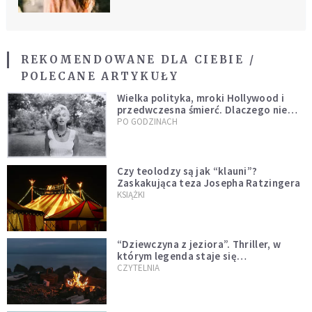
REKOMENDOWANE DLA CIEBIE /
POLECANE ARTYKUŁY
Wielka polityka, mroki Hollywood i
przedwczesna śmierć. Dlaczego nie
możemy przestać mówić o Marilyn
PO GODZINACH
Monroe?
Czy teolodzy są jak “klauni”?
Zaskakująca teza Josepha Ratzingera
KSIĄŻKI
“Dziewczyna z jeziora”. Thriller, w
którym legenda staje się
rzeczywistością
CZYTELNIA