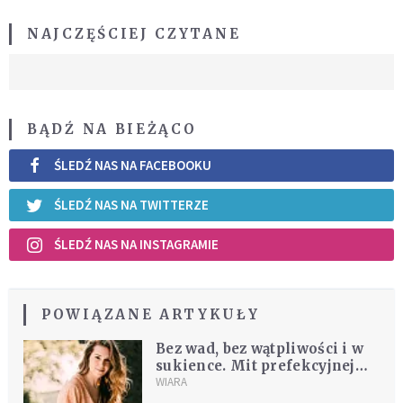
NAJCZĘŚCIEJ CZYTANE
BĄDŹ NA BIEŻĄCO
ŚLEDŹ NAS NA FACEBOOKU
ŚLEDŹ NAS NA TWITTERZE
ŚLEDŹ NAS NA INSTAGRAMIE
POWIĄZANE ARTYKUŁY
Bez wad, bez wątpliwości i w
sukience. Mit prefekcyjnej
katoliczki
WIARA