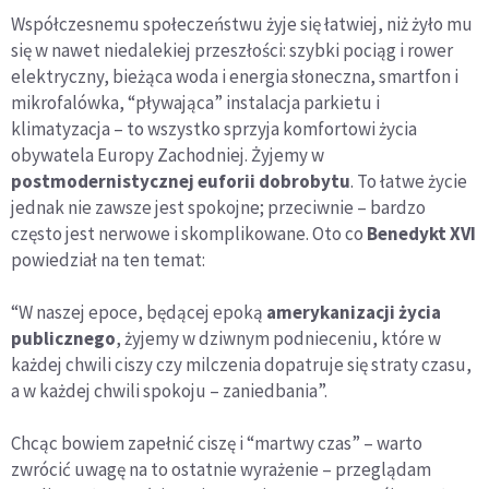
Współczesnemu społeczeństwu żyje się łatwiej, niż żyło mu
się w nawet niedalekiej przeszłości: szybki pociąg i rower
elektryczny, bieżąca woda i energia słoneczna, smartfon i
mikrofalówka, “pływająca” instalacja parkietu i
klimatyzacja – to wszystko sprzyja komfortowi życia
obywatela Europy Zachodniej. Żyjemy w
postmodernistycznej euforii dobrobytu
. To łatwe życie
jednak nie zawsze jest spokojne; przeciwnie – bardzo
często jest nerwowe i skomplikowane. Oto co
Benedykt XVI
powiedział na ten temat:
“W naszej epoce, będącej epoką
amerykanizacji życia
publicznego
, żyjemy w dziwnym podnieceniu, które w
każdej chwili ciszy czy milczenia dopatruje się straty czasu,
a w każdej chwili spokoju – zaniedbania”.
Chcąc bowiem zapełnić ciszę i “martwy czas” – warto
zwrócić uwagę na to ostatnie wyrażenie – przeglądam