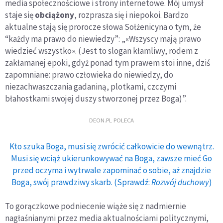
media społecznościowe i strony internetowe. Mój umysł
staje się
obciążony
, rozprasza się i niepokoi. Bardzo
aktualne stają się prorocze słowa Sołżenicyna o tym, że
“każdy ma prawo do niewiedzy”: „«Wszyscy mają prawo
wiedzieć wszystko». (Jest to slogan kłamliwy, rodem z
zakłamanej epoki, gdyż ponad tym prawem stoi inne, dziś
zapomniane: prawo człowieka do niewiedzy, do
niezachwaszczania gadaniną, plotkami, czczymi
błahostkami swojej duszy stworzonej przez Boga)”.
DEON.PL POLECA
Kto szuka Boga, musi się zwrócić całkowicie do wewnątrz.
Musi się wciąż ukierunkowywać na Boga, zawsze mieć Go
przed oczyma i wytrwale zapominać o sobie, aż znajdzie
Boga, swój prawdziwy skarb. (Sprawdź:
Rozwój duchowy
)
To gorączkowe podniecenie wiąże się z nadmiernie
nagłaśnianymi przez media aktualnościami politycznymi,