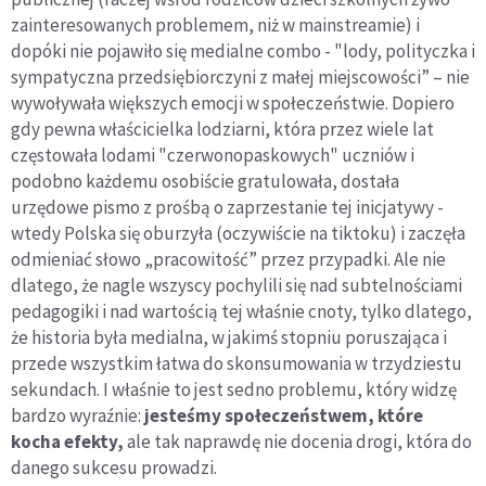
zainteresowanych problemem, niż w mainstreamie) i
dopóki nie pojawiło się medialne combo - "lody, polityczka i
sympatyczna przedsiębiorczyni z małej miejscowości” – nie
wywoływała większych emocji w społeczeństwie. Dopiero
gdy pewna właścicielka lodziarni, która przez wiele lat
częstowała lodami "czerwonopaskowych" uczniów i
podobno każdemu osobiście gratulowała, dostała
urzędowe pismo z prośbą o zaprzestanie tej inicjatywy -
wtedy Polska się oburzyła (oczywiście na tiktoku) i zaczęła
odmieniać słowo „pracowitość” przez przypadki. Ale nie
dlatego, że nagle wszyscy pochylili się nad subtelnościami
pedagogiki i nad wartością tej właśnie cnoty, tylko dlatego,
że historia była medialna, w jakimś stopniu poruszająca i
przede wszystkim łatwa do skonsumowania w trzydziestu
sekundach. I właśnie to jest sedno problemu, który widzę
bardzo wyraźnie:
jesteśmy społeczeństwem, które
kocha efekty,
ale tak naprawdę nie docenia drogi, która do
danego sukcesu prowadzi.