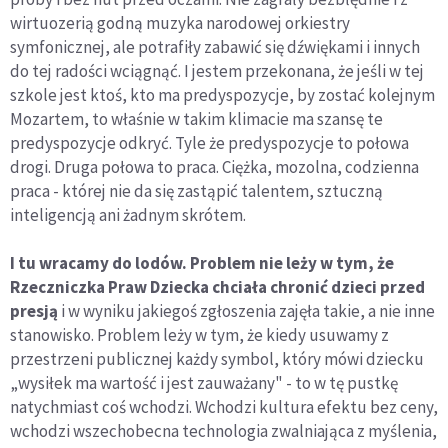
wirtuozerią godną muzyka narodowej orkiestry
symfonicznej, ale potrafiły zabawić się dźwiękami i innych
do tej radości wciągnąć. I jestem przekonana, że jeśli w tej
szkole jest ktoś, kto ma predyspozycje, by zostać kolejnym
Mozartem, to właśnie w takim klimacie ma szansę te
predyspozycje odkryć. Tyle że predyspozycje to połowa
drogi. Druga połowa to praca. Ciężka, mozolna, codzienna
praca - której nie da się zastąpić talentem, sztuczną
inteligencją ani żadnym skrótem.
I tu wracamy do lodów. Problem nie leży w tym, że
Rzeczniczka Praw Dziecka chciała chronić dzieci przed
presją
i w wyniku jakiegoś zgłoszenia zajęła takie, a nie inne
stanowisko. Problem leży w tym, że kiedy usuwamy z
przestrzeni publicznej każdy symbol, który mówi dziecku
„wysiłek ma wartość i jest zauważany" - to w tę pustkę
natychmiast coś wchodzi. Wchodzi kultura efektu bez ceny,
wchodzi wszechobecna technologia zwalniająca z myślenia,