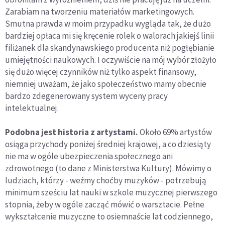
Zarabiam na tworzeniu materiałów marketingowych.
Smutna prawda w moim przypadku wygląda tak, że dużo
bardziej opłaca mi się kręcenie rolek o walorach jakiejś linii
filiżanek dla skandynawskiego producenta niż pogłębianie
umiejętności naukowych. I oczywiście na mój wybór złożyło
się dużo więcej czynników niż tylko aspekt finansowy,
niemniej uważam, że jako społeczeństwo mamy obecnie
bardzo zdegenerowany system wyceny pracy
intelektualnej.
Podobna jest historia z artystami.
Około 69% artystów
osiąga przychody poniżej średniej krajowej, a co dziesiąty
nie ma w ogóle ubezpieczenia społecznego ani
zdrowotnego (to dane z Ministerstwa Kultury). Mówimy o
ludziach, którzy - weźmy choćby muzyków - potrzebują
minimum sześciu lat nauki w szkole muzycznej pierwszego
stopnia, żeby w ogóle zacząć mówić o warsztacie. Pełne
wykształcenie muzyczne to osiemnaście lat codziennego,