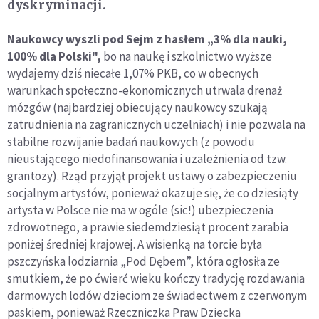
dyskryminacji.
Naukowcy wyszli pod Sejm z hasłem „3% dla nauki,
100% dla Polski",
bo na naukę i szkolnictwo wyższe
wydajemy dziś niecałe 1,07% PKB, co w obecnych
warunkach społeczno-ekonomicznych utrwala drenaż
mózgów (najbardziej obiecujący naukowcy szukają
zatrudnienia na zagranicznych uczelniach) i nie pozwala na
stabilne rozwijanie badań naukowych (z powodu
nieustającego niedofinansowania i uzależnienia od tzw.
grantozy). Rząd przyjął projekt ustawy o zabezpieczeniu
socjalnym artystów, ponieważ okazuje się, że co dziesiąty
artysta w Polsce nie ma w ogóle (sic!) ubezpieczenia
zdrowotnego, a prawie siedemdziesiąt procent zarabia
poniżej średniej krajowej. A wisienką na torcie była
pszczyńska lodziarnia „Pod Dębem”, która ogłosiła ze
smutkiem, że po ćwierć wieku kończy tradycję rozdawania
darmowych lodów dzieciom ze świadectwem z czerwonym
paskiem, ponieważ Rzeczniczka Praw Dziecka