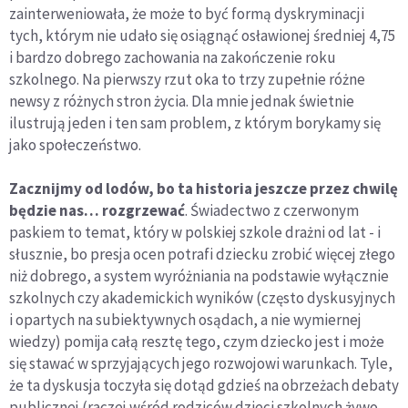
zainterweniowała, że może to być formą dyskryminacji
tych, którym nie udało się osiągnąć osławionej średniej 4,75
i bardzo dobrego zachowania na zakończenie roku
szkolnego. Na pierwszy rzut oka to trzy zupełnie różne
newsy z różnych stron życia. Dla mnie jednak świetnie
ilustrują jeden i ten sam problem, z którym borykamy się
jako społeczeństwo.
Zacznijmy od lodów, bo ta historia jeszcze przez chwilę
będzie nas… rozgrzewać
. Świadectwo z czerwonym
paskiem to temat, który w polskiej szkole drażni od lat - i
słusznie, bo presja ocen potrafi dziecku zrobić więcej złego
niż dobrego, a system wyróżniania na podstawie wyłącznie
szkolnych czy akademickich wyników (często dyskusyjnych
i opartych na subiektywnych osądach, a nie wymiernej
wiedzy) pomija całą resztę tego, czym dziecko jest i może
się stawać w sprzyjających jego rozwojowi warunkach. Tyle,
że ta dyskusja toczyła się dotąd gdzieś na obrzeżach debaty
publicznej (raczej wśród rodziców dzieci szkolnych żywo