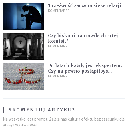
Trzeźwość zaczyna się w relacji
KOMENTARZE
Czy biskupi naprawdę chcą tej
komisji?
KOMENTARZE
Po latach każdy jest ekspertem.
Czy na pewno postąpiłbyś
inaczej?
KOMENTARZE
SKOMENTUJ ARTYKUŁ
Na wszystko jest prompt. Zalała nas kultura efektu bez szacunku dla
pracy i wytrwałości.