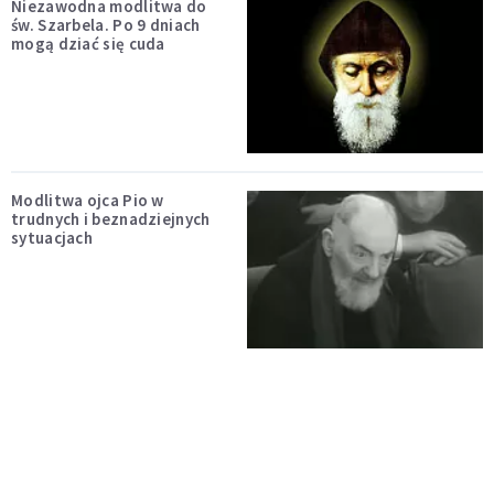
Niezawodna modlitwa do
św. Szarbela. Po 9 dniach
mogą dziać się cuda
Modlitwa ojca Pio w
trudnych i beznadziejnych
sytuacjach