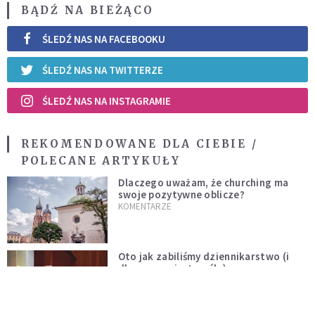
BĄDŹ NA BIEŻĄCO
ŚLEDŹ NAS NA FACEBOOKU
ŚLEDŹ NAS NA TWITTERZE
ŚLEDŹ NAS NA INSTAGRAMIE
REKOMENDOWANE DLA CIEBIE /
POLECANE ARTYKUŁY
Dlaczego uważam, że churching ma
swoje pozytywne oblicze?
KOMENTARZE
Oto jak zabiliśmy dziennikarstwo (i
dlaczego mi z tym źle)
KOMENTARZE