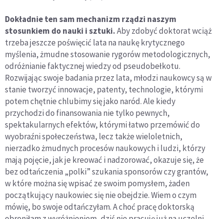
Dokładnie ten sam mechanizm rządzi naszym
stosunkiem do nauki i sztuki.
Aby zdobyć doktorat wciąż
trzeba jeszcze poświęcić lata na naukę krytycznego
myślenia, żmudne stosowanie rygorów metodologicznych,
odróżnianie faktycznej wiedzy od pseudobełkotu.
Rozwijając swoje badania przez lata, młodzi naukowcy są w
stanie tworzyć innowacje, patenty, technologie, którymi
potem chętnie chlubimy się jako naród. Ale kiedy
przychodzi do finansowania nie tylko pewnych,
spektakularnych efektów, którymi łatwo przemówić do
wyobraźni społeczeństwa, lecz także wieloletnich,
nierzadko żmudnych procesów naukowych i ludzi, którzy
mają pojęcie, jak je kreować i nadzorować, okazuje się, że
bez odtańczenia „polki” szukania sponsorów czy grantów,
w które można się wpisać ze swoim pomysłem, żaden
początkujący naukowiec się nie obejdzie. Wiem o czym
mówię, bo swoje odtańczyłam. A choć pracę doktorską
obroniłam z wyróżnieniem, dziś nie pracuję już na uczelni.