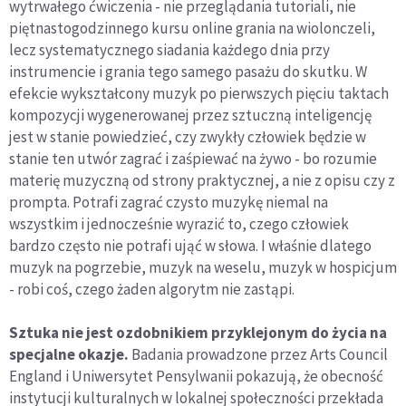
wytrwałego ćwiczenia - nie przeglądania tutoriali, nie
piętnastogodzinnego kursu online grania na wiolonczeli,
lecz systematycznego siadania każdego dnia przy
instrumencie i grania tego samego pasażu do skutku. W
efekcie wykształcony muzyk po pierwszych pięciu taktach
kompozycji wygenerowanej przez sztuczną inteligencję
jest w stanie powiedzieć, czy zwykły człowiek będzie w
stanie ten utwór zagrać i zaśpiewać na żywo - bo rozumie
materię muzyczną od strony praktycznej, a nie z opisu czy z
prompta. Potrafi zagrać czysto muzykę niemal na
wszystkim i jednocześnie wyrazić to, czego człowiek
bardzo często nie potrafi ująć w słowa. I właśnie dlatego
muzyk na pogrzebie, muzyk na weselu, muzyk w hospicjum
- robi coś, czego żaden algorytm nie zastąpi.
Sztuka nie jest ozdobnikiem przyklejonym do życia na
specjalne okazje.
Badania prowadzone przez Arts Council
England i Uniwersytet Pensylwanii pokazują, że obecność
instytucji kulturalnych w lokalnej społeczności przekłada