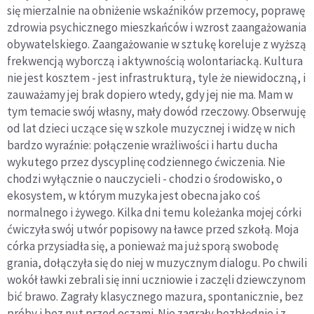
się mierzalnie na obniżenie wskaźników przemocy, poprawę
zdrowia psychicznego mieszkańców i wzrost zaangażowania
obywatelskiego. Zaangażowanie w sztukę koreluje z wyższą
frekwencją wyborczą i aktywnością wolontariacką. Kultura
nie jest kosztem - jest infrastrukturą, tyle że niewidoczną, i
zauważamy jej brak dopiero wtedy, gdy jej nie ma. Mam w
tym temacie swój własny, mały dowód rzeczowy. Obserwuję
od lat dzieci uczące się w szkole muzycznej i widzę w nich
bardzo wyraźnie: połączenie wrażliwości i hartu ducha
wykutego przez dyscyplinę codziennego ćwiczenia. Nie
chodzi wyłącznie o nauczycieli - chodzi o środowisko, o
ekosystem, w którym muzyka jest obecna jako coś
normalnego i żywego. Kilka dni temu koleżanka mojej córki
ćwiczyła swój utwór popisowy na ławce przed szkołą. Moja
córka przysiadła się, a ponieważ ma już sporą swobodę
grania, dołączyła się do niej w muzycznym dialogu. Po chwili
wokół ławki zebrali się inni uczniowie i zaczęli dziewczynom
bić brawo. Zagrały klasycznego mazura, spontanicznie, bez
próby i bez nut przed oczami. Nie zagrały bezbłędnie i z