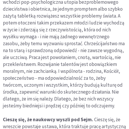
wchodzi pop-psychologiczna utopia bezproblemowego
dzieciństwa i obietnica, że jednym promptem albo szybko
zażytą tabletką rozwiążesz wszystkie problemy świata. A
potem otoczeni takim przekazem młodzi ludzie wychodzą
w życie i zderzają się z rzeczywistością, która od nich
wysiłku wymaga - i nie mają żadnego wewnętrznego
zasobu, żeby temu wyzwaniu sprostać. Chrześcijaństwo ma
na to starą i sprawdzoną odpowiedź - nie zawsze wygodną,
ale uczciwą. Praca jest powołaniem, cnotą, wartością, nie
przekleństwem. Rozwijanie talentów jest obowiązkiem
moralnym, nie zachcianką. I wspólnota - rodzina, Kościół,
społeczeństwo - ma odpowiedzialność za to, żeby
twórcom, uczonym i wszystkim, którzy budują kulturę od
środka, zapewnić warunki do skutecznego działania. Nie
dlatego, że im się należy. Dlatego, że bez nich wszyscy
jesteśmy biedniejsi i prędzej czy później to odczujemy.
Cieszę się, że naukowcy wyszli pod Sejm.
Cieszę się, że
wreszcie powstaje ustawa, która traktuje pracę artystyczną