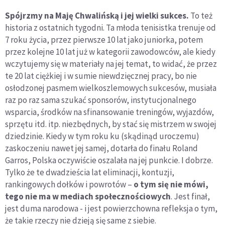
Spójrzmy na Maję Chwalińską i jej wielki sukces.
To też
historia z ostatnich tygodni. Ta młoda tenisistka trenuje od
7 roku życia, przez pierwsze 10 lat jako juniorka, potem
przez kolejne 10 lat już w kategorii zawodowców, ale kiedy
wczytujemy się w materiały na jej temat, to widać, że przez
te 20 lat ciężkiej i w sumie niewdzięcznej pracy, bo nie
osłodzonej pasmem wielkoszlemowych sukcesów, musiała
raz po raz sama szukać sponsorów, instytucjonalnego
wsparcia, środków na sfinansowanie treningów, wyjazdów,
sprzętu itd. itp. niezbędnych, by stać się mistrzem w swojej
dziedzinie. Kiedy w tym roku ku (skądinąd uroczemu)
zaskoczeniu nawet jej samej, dotarła do finału Roland
Garros, Polska oczywiście oszalała na jej punkcie. I dobrze.
Tylko że te dwadzieścia lat eliminacji, kontuzji,
rankingowych dołków i powrotów –
o tym się nie mówi,
tego nie ma w mediach społecznościowych
. Jest finał,
jest duma narodowa - i jest powierzchowna refleksja o tym,
że takie rzeczy nie dzieją się same z siebie.