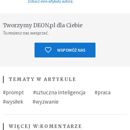
Zobacz inne artykuły autora
Tworzymy DEON.pl dla Ciebie
Tu możesz nas wesprzeć.
WSPOMÓŻ NAS
TEMATY W ARTYKULE
#prompt
#sztuczna inteligencja
#praca
#wysiłek
#wyzwanie
WIĘCEJ W:
KOMENTARZE