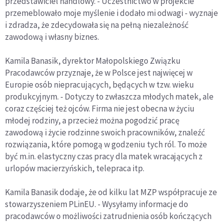
przedstawiciel handlowy. - Uczestnictwo w projekcie
przemeblowało moje myślenie i dodało mi odwagi - wyznaje
i zdradza, że zdecydowała się na pełną niezależność
zawodową i własny biznes.
Kamila Banasik, dyrektor Małopolskiego Związku
Pracodawców przyznaje, że w Polsce jest najwięcej w
Europie osób niepracujących, będących w tzw. wieku
produkcyjnym. - Dotyczy to zwłaszcza młodych matek, ale
coraz częściej też ojców. Firma nie jest obecna w życiu
młodej rodziny, a przecież można pogodzić pracę
zawodową i życie rodzinne swoich pracowników, znaleźć
rozwiązania, które pomogą w godzeniu tych ról. To może
być m.in. elastyczny czas pracy dla matek wracających z
urlopów macierzyńskich, telepraca itp.
Kamila Banasik dodaje, że od kilku lat MZP współpracuje ze
stowarzyszeniem PLinEU. - Wysyłamy informacje do
pracodawców o możliwości zatrudnienia osób kończących