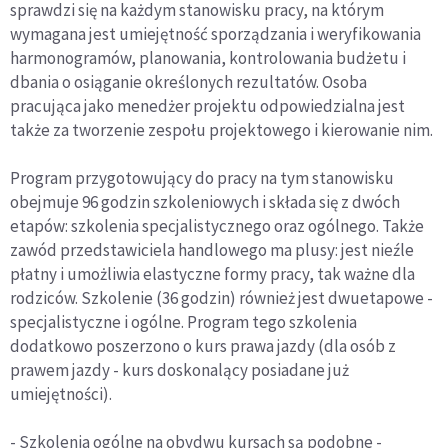
sprawdzi się na każdym stanowisku pracy, na którym
wymagana jest umiejętność sporządzania i weryfikowania
harmonogramów, planowania, kontrolowania budżetu i
dbania o osiąganie określonych rezultatów. Osoba
pracująca jako menedżer projektu odpowiedzialna jest
także za tworzenie zespołu projektowego i kierowanie nim.
Program przygotowujący do pracy na tym stanowisku
obejmuje 96 godzin szkoleniowych i składa się z dwóch
etapów: szkolenia specjalistycznego oraz ogólnego. Także
zawód przedstawiciela handlowego ma plusy: jest nieźle
płatny i umożliwia elastyczne formy pracy, tak ważne dla
rodziców. Szkolenie (36 godzin) również jest dwuetapowe -
specjalistyczne i ogólne. Program tego szkolenia
dodatkowo poszerzono o kurs prawa jazdy (dla osób z
prawem jazdy - kurs doskonalący posiadane już
umiejętności).
- Szkolenia ogólne na obydwu kursach są podobne -