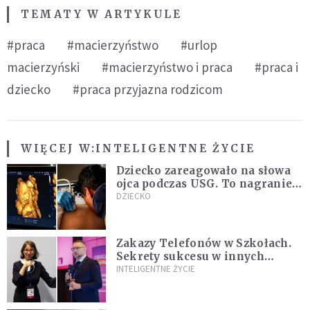
TEMATY W ARTYKULE
#praca
#macierzyństwo
#urlop
macierzyński
#macierzyństwo i praca
#praca i
dziecko
#praca przyjazna rodzicom
WIĘCEJ W:
INTELIGENTNE ŻYCIE
Dziecko zareagowało na słowa
ojca podczas USG. To nagranie
podbija sieć
DZIECKO
Zakazy Telefonów w Szkołach.
Sekrety sukcesu w innych
krajach, które nauczyciele i
INTELIGENTNE ŻYCIE
rodzice mogą wykorzystać
[WYWIAD]