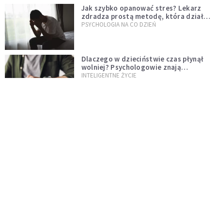
Jak szybko opanować stres? Lekarz
zdradza prostą metodę, która działa
od razu
PSYCHOLOGIA NA CO DZIEŃ
Dlaczego w dzieciństwie czas płynął
wolniej? Psychologowie znają
odpowiedź
INTELIGENTNE ŻYCIE
Dolina Krzemowa puka do Watykanu.
Dlaczego giganci AI słuchają księży?
KOŚCIÓŁ
Fatima przypomina – świat zmienia się
od nawróconego serca
KOŚCIÓŁ
Miała pomagać w górach, dziś coraz