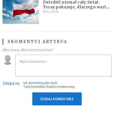
Zwiedził niemal cały świat.
Teraz pokazuje, dlaczego warto
zakochać się w Polsce
STYL ŻYCIA
SKOMENTUJ ARTYKUŁ
Albo praca, albo macierzyństwo?
Zaloguj się
lub
skomentuj jako Gość
Twój komentarz będzie moderowany
DODAJ KOMENTARZ