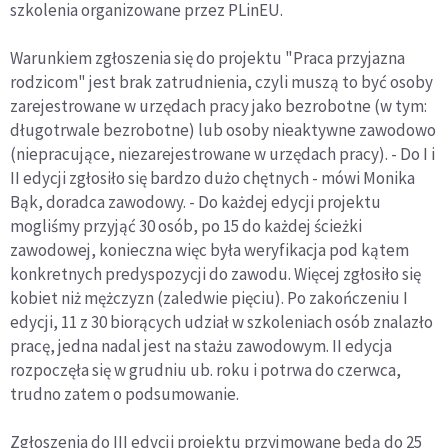
szkolenia organizowane przez PLinEU.
Warunkiem zgłoszenia się do projektu "Praca przyjazna
rodzicom" jest brak zatrudnienia, czyli muszą to być osoby
zarejestrowane w urzędach pracy jako bezrobotne (w tym:
długotrwale bezrobotne) lub osoby nieaktywne zawodowo
(niepracujące, niezarejestrowane w urzędach pracy). - Do I i
II edycji zgłosiło się bardzo dużo chętnych - mówi Monika
Bąk, doradca zawodowy. - Do każdej edycji projektu
mogliśmy przyjąć 30 osób, po 15 do każdej ścieżki
zawodowej, konieczna więc była weryfikacja pod kątem
konkretnych predyspozycji do zawodu. Więcej zgłosiło się
kobiet niż mężczyzn (zaledwie pięciu). Po zakończeniu I
edycji, 11 z 30 biorących udział w szkoleniach osób znalazło
pracę, jedna nadal jest na stażu zawodowym. II edycja
rozpoczęła się w grudniu ub. roku i potrwa do czerwca,
trudno zatem o podsumowanie.
Zgłoszenia do III edycji projektu przyjmowane będą do 25