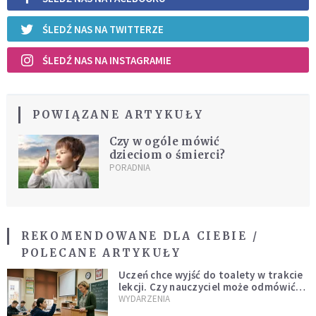
ŚLEDŹ NAS NA TWITTERZE
ŚLEDŹ NAS NA INSTAGRAMIE
POWIĄZANE ARTYKUŁY
Czy w ogóle mówić
dzieciom o śmierci?
PORADNIA
REKOMENDOWANE DLA CIEBIE /
POLECANE ARTYKUŁY
Uczeń chce wyjść do toalety w trakcie
lekcji. Czy nauczyciel może odmówić?
Jest jasne stanowisko
WYDARZENIA