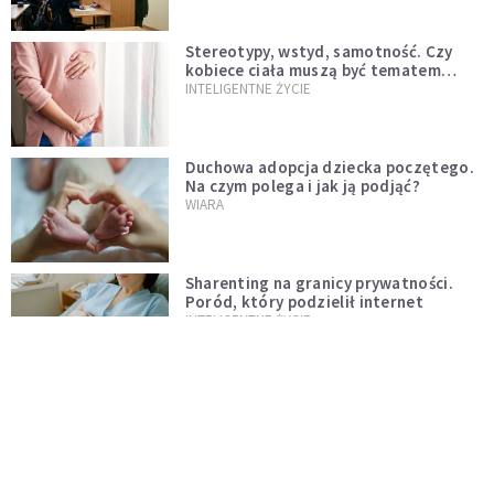
Stereotypy, wstyd, samotność. Czy
kobiece ciała muszą być tematem
tabu?
INTELIGENTNE ŻYCIE
Duchowa adopcja dziecka poczętego.
Na czym polega i jak ją podjąć?
WIARA
Sharenting na granicy prywatności.
Poród, który podzielił internet
INTELIGENTNE ŻYCIE
Wcześniaki karmione piersią lepiej się
uczą
INTELIGENTNE ŻYCIE