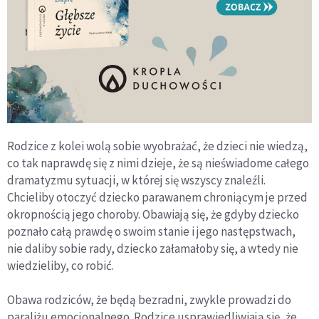
Rodzice z kolei wolą sobie wyobrażać, że dzieci nie wiedzą,
co tak naprawdę się z nimi dzieje, że są nieświadome całego
dramatyzmu sytuacji, w której się wszyscy znaleźli.
Chcieliby otoczyć dziecko parawanem chroniącym je przed
okropnością jego choroby. Obawiają się, że gdyby dziecko
poznało całą prawdę o swoim stanie i jego następstwach,
nie daliby sobie rady, dziecko załamałoby się, a wtedy nie
wiedzieliby, co robić.
Obawa rodziców, że będą bezradni, zwykle prowadzi do
paraliżu emocjonalnego. Rodzice usprawiedliwiają się, że