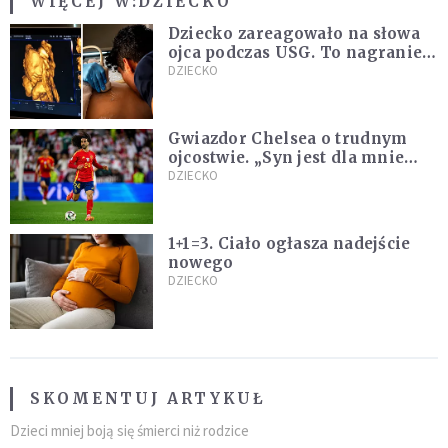
WIĘCEJ W:
DZIECKO
Dziecko zareagowało na słowa
ojca podczas USG. To nagranie
podbija sieć
DZIECKO
Gwiazdor Chelsea o trudnym
ojcostwie. „Syn jest dla mnie
ważniejszy niż sportowe trofea”
DZIECKO
1+1=3. Ciało ogłasza nadejście
nowego
DZIECKO
SKOMENTUJ ARTYKUŁ
Dzieci mniej boją się śmierci niż rodzice