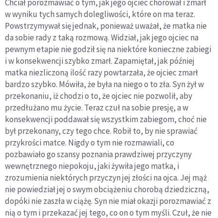
Chciał porozmawiać o tym, jak jego ojciec chorował i zmarł
w wyniku tych samych dolegliwości, które on ma teraz.
Powstrzymywał się jednak, ponieważ uważał, że matka nie
da sobie rady z taką rozmową. Widział, jak jego ojciec na
pewnym etapie nie godził się na niektóre konieczne zabiegi
i w konsekwencji szybko zmarł. Zapamiętał, jak później
matka niezliczoną ilość razy powtarzała, że ojciec zmarł
bardzo szybko. Mówiła, że była na niego o to zła. Syn żył w
przekonaniu, iż chodzi o to, że ojciec nie pozwolił, aby
przedłużano mu życie. Teraz czuł na sobie presję, a w
konsekwencji poddawał się wszystkim zabiegom, choć nie
był przekonany, czy tego chce. Robił to, by nie sprawiać
przykrości matce. Nigdy o tym nie rozmawiali, co
pozbawiało go szansy poznania prawdziwej przyczyny
wewnętrznego niepokoju, jaki żywiła jego matka, i
zrozumienia niektórych przyczyn jej złości na ojca. Jej mąż
nie powiedział jej o swym obciążeniu chorobą dziedziczną,
dopóki nie zaszła w ciążę. Syn nie miał okazji porozmawiać z
nią o tym i przekazać jej tego, co on o tym myśli. Czuł, że nie