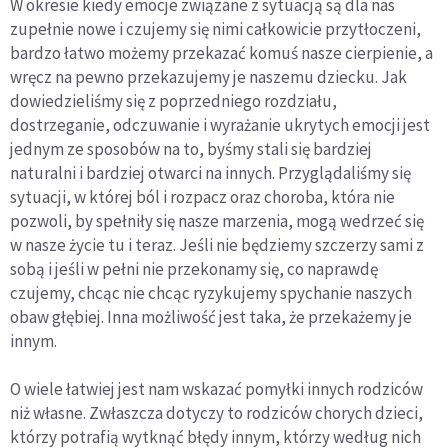
W okresie kiedy emocje związane z sytuacją są dla nas
zupełnie nowe i czujemy się nimi całkowicie przytłoczeni,
bardzo łatwo możemy przekazać komuś nasze cierpienie, a
wręcz na pewno przekazujemy je naszemu dziecku. Jak
dowiedzieliśmy się z poprzedniego rozdziału,
dostrzeganie, odczuwanie i wyrażanie ukrytych emocji jest
jednym ze sposobów na to, byśmy stali się bardziej
naturalni i bardziej otwarci na innych. Przyglądaliśmy się
sytuacji, w której ból i rozpacz oraz choroba, która nie
pozwoli, by spełniły się nasze marzenia, mogą wedrzeć się
w nasze życie tu i teraz. Jeśli nie będziemy szczerzy sami z
sobą i jeśli w pełni nie przekonamy się, co naprawdę
czujemy, chcąc nie chcąc ryzykujemy spychanie naszych
obaw głębiej. Inna możliwość jest taka, że przekażemy je
innym.
O wiele łatwiej jest nam wskazać pomyłki innych rodziców
niż własne. Zwłaszcza dotyczy to rodziców chorych dzieci,
którzy potrafią wytknąć błędy innym, którzy według nich