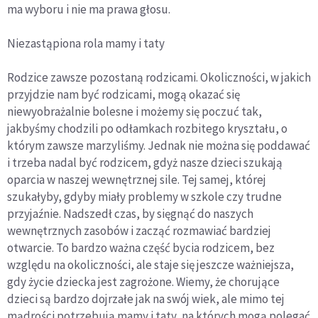
ma wyboru i nie ma prawa głosu.
Niezastąpiona rola mamy i taty
Rodzice zawsze pozostaną rodzicami. Okoliczności, w jakich
przyjdzie nam być rodzicami, mogą okazać się
niewyobrażalnie bolesne i możemy się poczuć tak,
jakbyśmy chodzili po odłamkach rozbitego kryształu, o
którym zawsze marzyliśmy. Jednak nie można się poddawać
i trzeba nadal być rodzicem, gdyż nasze dzieci szukają
oparcia w naszej wewnętrznej sile. Tej samej, której
szukałyby, gdyby miały problemy w szkole czy trudne
przyjaźnie. Nadszedł czas, by sięgnąć do naszych
wewnętrznych zasobów i zacząć rozmawiać bardziej
otwarcie. To bardzo ważna część bycia rodzicem, bez
względu na okoliczności, ale staje się jeszcze ważniejsza,
gdy życie dziecka jest zagrożone. Wiemy, że chorujące
dzieci są bardzo dojrzałe jak na swój wiek, ale mimo tej
mądrości potrzebują mamy i taty, na których mogą polegać