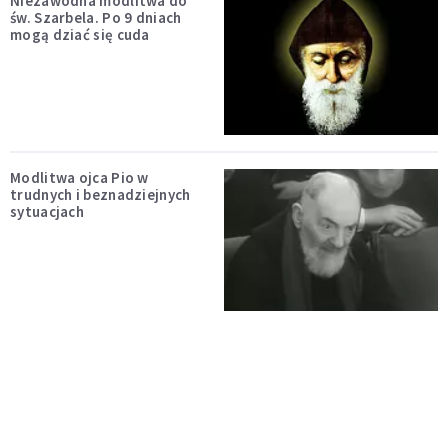
Niezawodna modlitwa do
św. Szarbela. Po 9 dniach
mogą dziać się cuda
Modlitwa ojca Pio w
trudnych i beznadziejnych
sytuacjach