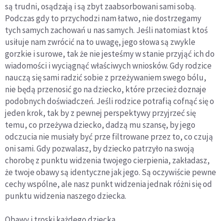
są trudni, osądzają i są zbyt zaabsorbowani sami sobą.
Podczas gdy to przychodzi nam łatwo, nie dostrzegamy
tych samych zachowań u nas samych. Jeśli natomiast ktoś
usiłuje nam zwrócić na to uwagę, jego słowa są zwykle
gorzkie i surowe, tak że nie jesteśmy w stanie przyjąć ich do
wiadomości i wyciągnąć właściwych wniosków. Gdy rodzice
nauczą się sami radzić sobie z przeżywaniem swego bólu,
nie będą przenosić go na dziecko, które przecież doznaje
podobnych doświadczeń. Jeśli rodzice potrafią cofnąć się o
jeden krok, tak by z pewnej perspektywy przyjrzeć się
temu, co przeżywa dziecko, dadzą mu szansę, by jego
odczucia nie musiały być prze filtrowane przez to, co czują
oni sami. Gdy pozwalasz, by dziecko patrzyło na swoją
chorobę z punktu widzenia twojego cierpienia, zakładasz,
że twoje obawy są identyczne jak jego. Są oczywiście pewne
cechy wspólne, ale nasz punkt widzenia jednak różni się od
punktu widzenia naszego dziecka.
Obawy i troski każdego dziecka