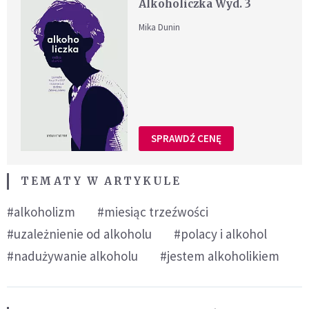
Alkoholiczka Wyd. 3
Mika Dunin
SPRAWDŹ CENĘ
TEMATY W ARTYKULE
#alkoholizm
#miesiąc trzeźwości
#uzależnienie od alkoholu
#polacy i alkohol
#nadużywanie alkoholu
#jestem alkoholikiem