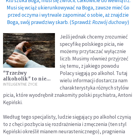
Kto szuka Boga, musi się zwrócić całkowicie do wewnątrz.
Musi się wciąż ukierunkowywać na Boga, zawsze mieć Go
przed oczyma i wytrwale zapominać o sobie, aż znajdzie
Boga, swój prawdziwy skarb. (Sprawdź:
Rozwój duchowy
)
Jeśli jednak chcemy zrozumieć
specyfikę polskiego picia, nie
możemy przytaczać wyłącznie
liczb. Musimy również przyjrzeć
się temu, z jakiego powodu
Polacy sięgają po alkohol. Tutaj
"Trzeźwy
alkoholik" to nie
wielu informacji dostarcza nam
oksymoron. "To był
INTELIGENTNE ŻYCIE
charakterystyka różnych stylów
najlepszy wybór w
picia, które wyodrębnił znakomity polski psychiatra, Antoni
moim życiu"
Kępiński.
Według tego specjalisty, ludzie sięgający po alkohol czynią
to z chęci pozbycia się rozdrażnienia i zmęczenia (ten styl
Kępiński określił mianem neurastenicznego), pragnienia