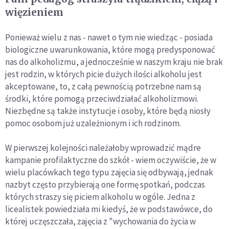
więzieniem
Ponieważ wielu z nas - nawet o tym nie wiedząc - posiada
biologiczne uwarunkowania, które mogą predysponować
nas do alkoholizmu, a jednocześnie w naszym kraju nie brak
jest rodzin, w których picie dużych ilości alkoholu jest
akceptowane, to, z całą pewnością potrzebne nam są
środki, które pomogą przeciwdziałać alkoholizmowi.
Niezbędne są także instytucje i osoby, które będą niosły
pomoc osobom już uzależnionym i ich rodzinom.
W pierwszej kolejności należałoby wprowadzić mądre
kampanie profilaktyczne do szkół - wiem oczywiście, że w
wielu placówkach tego typu zajęcia się odbywają, jednak
nazbyt często przybierają one formę spotkań, podczas
których straszy się piciem alkoholu w ogóle. Jedna z
licealistek powiedziała mi kiedyś, że w podstawówce, do
której uczęszczała, zajęcia z "wychowania do życia w