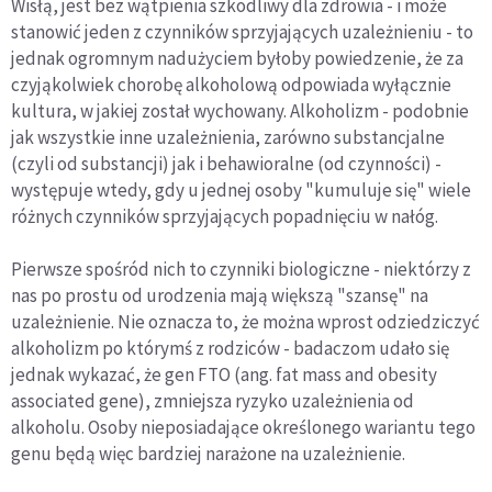
Wisłą, jest bez wątpienia szkodliwy dla zdrowia - i może
stanowić jeden z czynników sprzyjających uzależnieniu - to
jednak ogromnym nadużyciem byłoby powiedzenie, że za
czyjąkolwiek chorobę alkoholową odpowiada wyłącznie
kultura, w jakiej został wychowany. Alkoholizm - podobnie
jak wszystkie inne uzależnienia, zarówno substancjalne
(czyli od substancji) jak i behawioralne (od czynności) -
występuje wtedy, gdy u jednej osoby "kumuluje się" wiele
różnych czynników sprzyjających popadnięciu w nałóg.
Pierwsze spośród nich to czynniki biologiczne - niektórzy z
nas po prostu od urodzenia mają większą "szansę" na
uzależnienie. Nie oznacza to, że można wprost odziedziczyć
alkoholizm po którymś z rodziców - badaczom udało się
jednak wykazać, że gen FTO (ang. fat mass and obesity
associated gene), zmniejsza ryzyko uzależnienia od
alkoholu. Osoby nieposiadające określonego wariantu tego
genu będą więc bardziej narażone na uzależnienie.