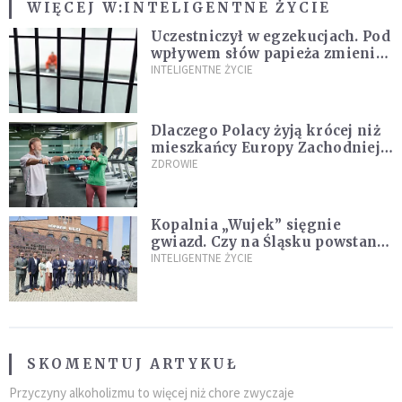
WIĘCEJ W:
INTELIGENTNE ŻYCIE
Uczestniczył w egzekucjach. Pod
wpływem słów papieża zmienił
zdanie
INTELIGENTNE ŻYCIE
Dlaczego Polacy żyją krócej niż
mieszkańcy Europy Zachodniej?
Ekspertka wskazuje główne
ZDROWIE
przyczyny
Kopalnia „Wujek” sięgnie
gwiazd. Czy na Śląsku powstanie
„Dolina Krzemowa”?
INTELIGENTNE ŻYCIE
SKOMENTUJ ARTYKUŁ
Przyczyny alkoholizmu to więcej niż chore zwyczaje