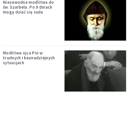
Niezawodna modlitwa do
św. Szarbela. Po 9 dniach
mogą dziać się cuda
Modlitwa ojca Pio w
trudnych i beznadziejnych
sytuacjach