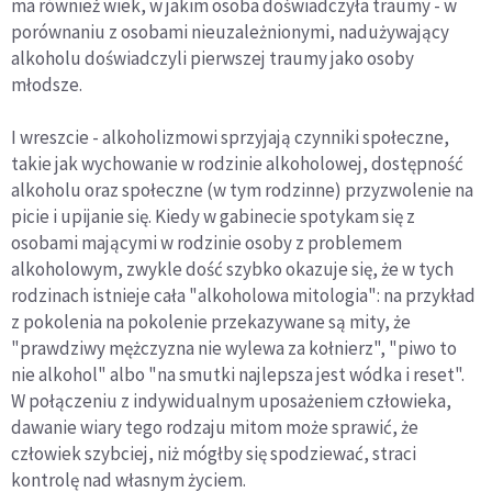
ma również wiek, w jakim osoba doświadczyła traumy - w
porównaniu z osobami nieuzależnionymi, nadużywający
alkoholu doświadczyli pierwszej traumy jako osoby
młodsze.
I wreszcie - alkoholizmowi sprzyjają czynniki społeczne,
takie jak wychowanie w rodzinie alkoholowej, dostępność
alkoholu oraz społeczne (w tym rodzinne) przyzwolenie na
picie i upijanie się. Kiedy w gabinecie spotykam się z
osobami mającymi w rodzinie osoby z problemem
alkoholowym, zwykle dość szybko okazuje się, że w tych
rodzinach istnieje cała "alkoholowa mitologia": na przykład
z pokolenia na pokolenie przekazywane są mity, że
"prawdziwy mężczyzna nie wylewa za kołnierz", "piwo to
nie alkohol" albo "na smutki najlepsza jest wódka i reset".
W połączeniu z indywidualnym uposażeniem człowieka,
dawanie wiary tego rodzaju mitom może sprawić, że
człowiek szybciej, niż mógłby się spodziewać, straci
kontrolę nad własnym życiem.