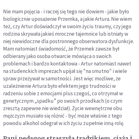
Nie mam pojęcia - i raczej się tego nie dowiem - jakie było
biologicznie uposażenie Przemka, a jakie Artura. Nie wiem
też, czy Artur doświadczył w swoim życiu traumy, czy jego
rodzina skrywała jakieś mroczne tajemnice lub istniały w
niej niewidoczne dla postronnego obserwatora dysfunkcje.
Mam natomiast świadomość, że Przemek zawsze był
odbierany jako osoba otwarcie mówiąca o swoich
problemach i bardzo kontaktowa - Artur natomiast nawet
na studenckich imprezach upijał się "na smutno" i wiele
spraw przeżywał w samotności. Jest więc możliwe, że
uzależnienie Artura było efektem jego trudności w
radzeniu sobie z emocjami plus czegoś, co otrzymał w
genetycznym „spadku” po swoich przodkach (o czym
zresztą zapewne nie wiedział). Życie wewnętrzne obu
mężczyzn musiało się różnić - być może właśnie z tego
powodu alkohol odegrał w ich życiu zupełnie inną rolę.
Pani pedagog straszyła trądzikiem, ciążą i