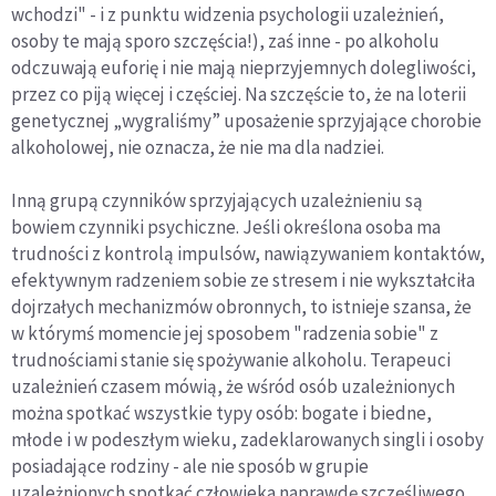
wchodzi" - i z punktu widzenia psychologii uzależnień,
osoby te mają sporo szczęścia!), zaś inne - po alkoholu
odczuwają euforię i nie mają nieprzyjemnych dolegliwości,
przez co piją więcej i częściej. Na szczęście to, że na loterii
genetycznej „wygraliśmy” uposażenie sprzyjające chorobie
alkoholowej, nie oznacza, że nie ma dla nadziei.
Inną grupą czynników sprzyjających uzależnieniu są
bowiem czynniki psychiczne. Jeśli określona osoba ma
trudności z kontrolą impulsów, nawiązywaniem kontaktów,
efektywnym radzeniem sobie ze stresem i nie wykształciła
dojrzałych mechanizmów obronnych, to istnieje szansa, że
w którymś momencie jej sposobem "radzenia sobie" z
trudnościami stanie się spożywanie alkoholu. Terapeuci
uzależnień czasem mówią, że wśród osób uzależnionych
można spotkać wszystkie typy osób: bogate i biedne,
młode i w podeszłym wieku, zadeklarowanych singli i osoby
posiadające rodziny - ale nie sposób w grupie
uzależnionych spotkać człowieka naprawdę szczęśliwego.