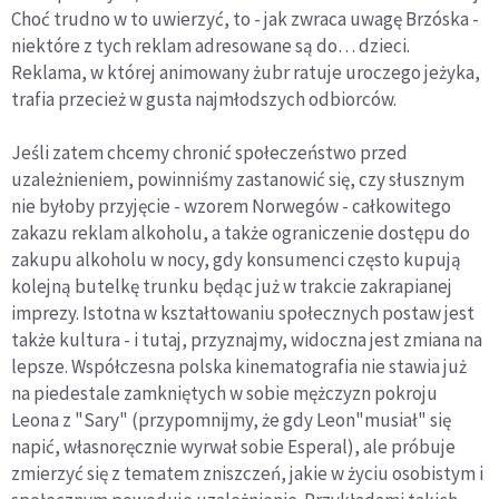
Choć trudno w to uwierzyć, to - jak zwraca uwagę Brzóska -
niektóre z tych reklam adresowane są do… dzieci.
Reklama, w której animowany żubr ratuje uroczego jeżyka,
trafia przecież w gusta najmłodszych odbiorców.
Jeśli zatem chcemy chronić społeczeństwo przed
uzależnieniem, powinniśmy zastanowić się, czy słusznym
nie byłoby przyjęcie - wzorem Norwegów - całkowitego
zakazu reklam alkoholu, a także ograniczenie dostępu do
zakupu alkoholu w nocy, gdy konsumenci często kupują
kolejną butelkę trunku będąc już w trakcie zakrapianej
imprezy. Istotna w kształtowaniu społecznych postaw jest
także kultura - i tutaj, przyznajmy, widoczna jest zmiana na
lepsze. Współczesna polska kinematografia nie stawia już
na piedestale zamkniętych w sobie mężczyzn pokroju
Leona z "Sary" (przypomnijmy, że gdy Leon"musiał" się
napić, własnoręcznie wyrwał sobie Esperal), ale próbuje
zmierzyć się z tematem zniszczeń, jakie w życiu osobistym i