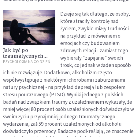
Dzieje się tak dlatego, że osoby,
które straciły kontrolę nad
życiem, zwykle miały trudności
na przykład z mówieniem o
emocjach czy budowaniem
zdrowych relacji - zamiast tego
Jak żyć po
traumatycznych
wybierały "zapijanie" swoich
przejściach?
PSYCHOLOGIA NA CO DZIEŃ
trosk, co jednak w żaden sposób
ich nie rozwiązuje. Dodatkowo, alkoholizm często
współwystępuje z niektórymi chorobami i zaburzeniami
natury psychicznej - na przykład depresją lub zespołem
stresu pourazowego (PTSD). Wyniki jednego z polskich
badań nad związkiem traumy z uzależnieniem wykazały, że
mniej więcej 80 procent osób uzależnionych doświadczyło w
swoim życiu przynajmniej jednego traumatycznego
wydarzenia, zaś 59 procent uzależnionych od alkoholu
doświadczyło przemocy. Badacze podkreślają, że znaczenie