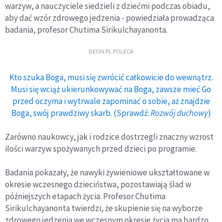
warzyw, a nauczyciele siedzieli z dziećmi podczas obiadu,
aby dać wzór zdrowego jedzenia - powiedziała prowadząca
badania, profesor Chutima Sirikulchayanonta.
DEON.PL POLECA
Kto szuka Boga, musi się zwrócić całkowicie do wewnątrz.
Musi się wciąż ukierunkowywać na Boga, zawsze mieć Go
przed oczyma i wytrwale zapominać o sobie, aż znajdzie
Boga, swój prawdziwy skarb. (Sprawdź:
Rozwój duchowy
)
Zarówno naukowcy, jak i rodzice dostrzegli znaczny wzrost
ilości warzyw spożywanych przed dzieci po programie.
Badania pokazały, że nawyki żywieniowe ukształtowane w
okresie wczesnego dzieciństwa, pozostawiają ślad w
późniejszych etapach życia. Profesor Chutima
Sirikulchayanonta twierdzi, że skupienie się na wyborze
zdrowego jedzenia we wczesnym okresie życia ma bardzo