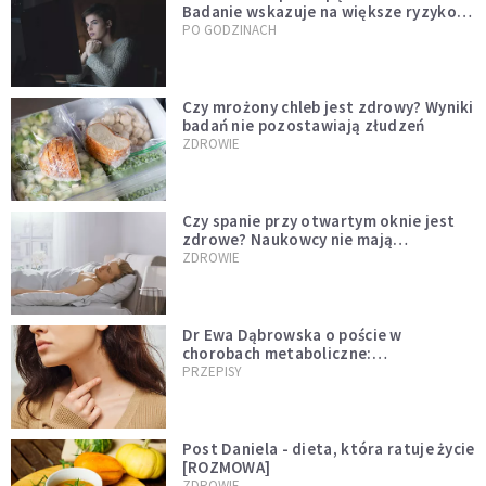
Badanie wskazuje na większe ryzyko
zawału
PO GODZINACH
Czy mrożony chleb jest zdrowy? Wyniki
badań nie pozostawiają złudzeń
ZDROWIE
Czy spanie przy otwartym oknie jest
zdrowe? Naukowcy nie mają
wątpliwości
ZDROWIE
Dr Ewa Dąbrowska o poście w
chorobach metaboliczne:
niedoczynność tarczycy ustępuje
PRZEPISY
Post Daniela - dieta, która ratuje życie
[ROZMOWA]
ZDROWIE