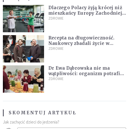
Dlaczego Polacy żyją krócej niż
mieszkańcy Europy Zachodniej?
Ekspertka wskazuje główne
ZDROWIE
przyczyny
Recepta na długowieczność.
Naukowcy zbadali życie w
klasztorach
ZDROWIE
Dr Ewa Dąbrowska nie ma
wątpliwości: organizm potrafi
leczyć się sam
ZDROWIE
SKOMENTUJ ARTYKUŁ
Jak zachęcić dzieci do jedzenia?