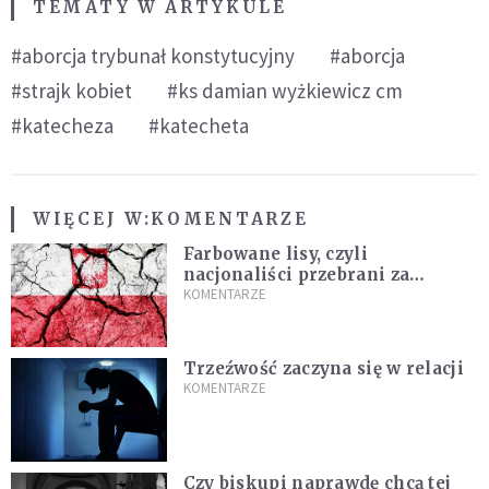
TEMATY W ARTYKULE
#aborcja trybunał konstytucyjny
#aborcja
#strajk kobiet
#ks damian wyżkiewicz cm
#katecheza
#katecheta
WIĘCEJ W:
KOMENTARZE
Farbowane lisy, czyli
nacjonaliści przebrani za
chrześcijan
KOMENTARZE
Trzeźwość zaczyna się w relacji
KOMENTARZE
Czy biskupi naprawdę chcą tej