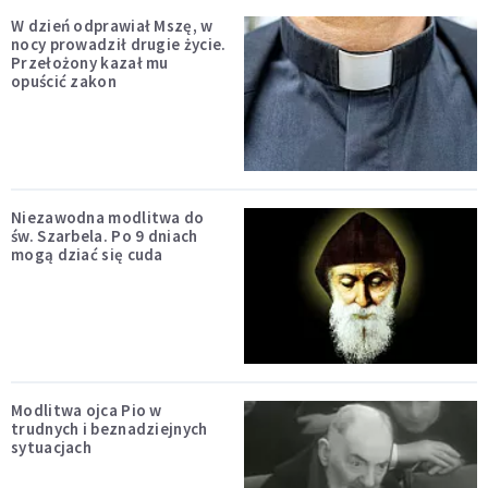
W dzień odprawiał Mszę, w
nocy prowadził drugie życie.
Przełożony kazał mu
opuścić zakon
Niezawodna modlitwa do
św. Szarbela. Po 9 dniach
mogą dziać się cuda
Modlitwa ojca Pio w
trudnych i beznadziejnych
sytuacjach