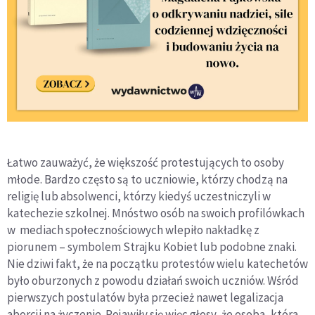
Łatwo zauważyć, że większość protestujących to osoby
młode. Bardzo często są to uczniowie, którzy chodzą na
religię lub absolwenci, którzy kiedyś uczestniczyli w
katechezie szkolnej. Mnóstwo osób na swoich profilówkach
w mediach społecznościowych wlepiło nakładkę z
piorunem – symbolem Strajku Kobiet lub podobne znaki.
Nie dziwi fakt, że na początku protestów wielu katechetów
było oburzonych z powodu działań swoich uczniów. Wśród
pierwszych postulatów była przecież nawet legalizacja
aborcji na życzenie. Pojawiły się więc głosy, że osoba, która