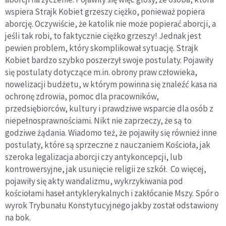
wspiera Strajk Kobiet grzeszy ciężko, ponieważ popiera
aborcję. Oczywiście, że katolik nie może popierać aborcji, a
jeśli tak robi, to faktycznie ciężko grzeszy! Jednak jest
pewien problem, który skomplikował sytuację. Strajk
Kobiet bardzo szybko poszerzył swoje postulaty. Pojawiły
się postulaty dotyczące m.in. obrony praw człowieka,
nowelizacji budżetu, w którym powinna się znaleźć kasa na
ochronę zdrowia, pomoc dla pracowników,
przedsiębiorców, kultury i prawdziwe wsparcie dla osób z
niepełnosprawnościami. Nikt nie zaprzeczy, że są to
godziwe żądania. Wiadomo też, że pojawiły się również inne
postulaty, które są sprzeczne z nauczaniem Kościoła, jak
szeroka legalizacja aborcji czy antykoncepcji, lub
kontrowersyjne, jak usunięcie religii ze szkół. Co więcej,
pojawiły się akty wandalizmu, wykrzykiwania pod
kościołami haseł antyklerykalnych i zakłócanie Mszy. Spór o
wyrok Trybunału Konstytucyjnego jakby został odstawiony
na bok.