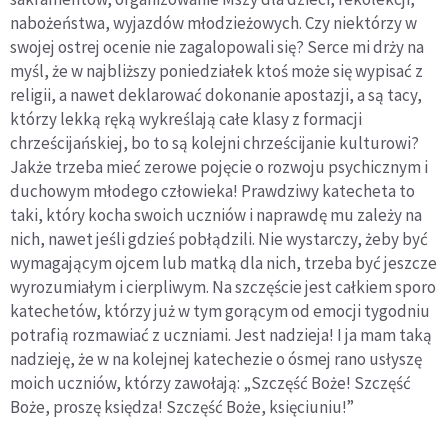
nabożeństwa, wyjazdów młodzieżowych. Czy niektórzy w
swojej ostrej ocenie nie zagalopowali się? Serce mi drży na
myśl, że w najbliższy poniedziałek ktoś może się wypisać z
religii, a nawet deklarować dokonanie apostazji, a są tacy,
którzy lekką ręką wykreślają całe klasy z formacji
chrześcijańskiej, bo to są kolejni chrześcijanie kulturowi?
Jakże trzeba mieć zerowe pojęcie o rozwoju psychicznym i
duchowym młodego człowieka! Prawdziwy katecheta to
taki, który kocha swoich uczniów i naprawdę mu zależy na
nich, nawet jeśli gdzieś pobłądzili. Nie wystarczy, żeby być
wymagającym ojcem lub matką dla nich, trzeba być jeszcze
wyrozumiałym i cierpliwym. Na szczęście jest całkiem sporo
katechetów, którzy już w tym gorącym od emocji tygodniu
potrafią rozmawiać z uczniami. Jest nadzieja! I ja mam taką
nadzieję, że w na kolejnej katechezie o ósmej rano usłyszę
moich uczniów, którzy zawołają: „Szczęść Boże! Szczęść
Boże, proszę księdza! Szczęść Boże, księciuniu!”