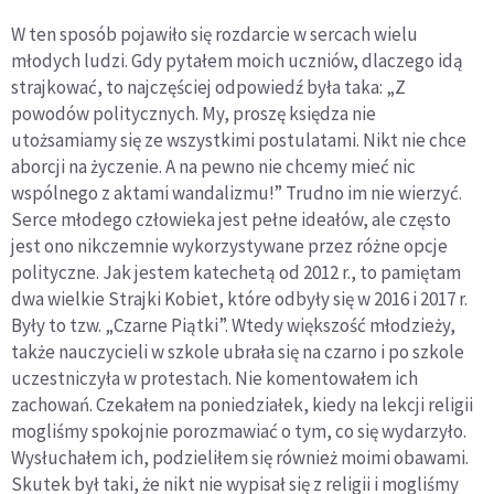
W ten sposób pojawiło się rozdarcie w sercach wielu
młodych ludzi. Gdy pytałem moich uczniów, dlaczego idą
strajkować, to najczęściej odpowiedź była taka: „Z
powodów politycznych. My, proszę księdza nie
utożsamiamy się ze wszystkimi postulatami. Nikt nie chce
aborcji na życzenie. A na pewno nie chcemy mieć nic
wspólnego z aktami wandalizmu!” Trudno im nie wierzyć.
Serce młodego człowieka jest pełne ideałów, ale często
jest ono nikczemnie wykorzystywane przez różne opcje
polityczne. Jak jestem katechetą od 2012 r., to pamiętam
dwa wielkie Strajki Kobiet, które odbyły się w 2016 i 2017 r.
Były to tzw. „Czarne Piątki”. Wtedy większość młodzieży,
także nauczycieli w szkole ubrała się na czarno i po szkole
uczestniczyła w protestach. Nie komentowałem ich
zachowań. Czekałem na poniedziałek, kiedy na lekcji religii
mogliśmy spokojnie porozmawiać o tym, co się wydarzyło.
Wysłuchałem ich, podzieliłem się również moimi obawami.
Skutek był taki, że nikt nie wypisał się z religii i mogliśmy