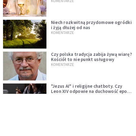
KOMENTARZE
Niech rozkwitną przydomowe ogródki
i żyją dłużej od nas
KOMENTARZE
Czy polska tradycja zabija żywą wiarę?
Kościół to nie punkt usługowy
KOMENTARZE
"Jezus AI" i religijne chatboty. Czy
Leon XIV odpowie na duchowość epoki
sztucznej inteligencji?
KOMENTARZE
AI wyręcza nas i zabiera pracę. Mimo to
ludzkie myślenie nie przestaje być w
cenie
KOMENTARZE