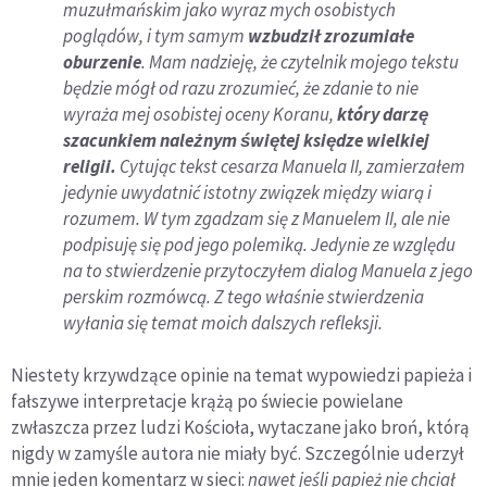
muzułmańskim jako wyraz mych osobistych
poglądów, i tym samym
wzbudził zrozumiałe
oburzenie
. Mam nadzieję, że czytelnik mojego tekstu
będzie mógł od razu zrozumieć, że zdanie to nie
wyraża mej osobistej oceny Koranu,
który darzę
szacunkiem należnym świętej księdze wielkiej
religii.
Cytując tekst cesarza Manuela II, zamierzałem
jedynie uwydatnić istotny związek między wiarą i
rozumem. W tym zgadzam się z Manuelem II, ale nie
podpisuję się pod jego polemiką. Jedynie ze względu
na to stwierdzenie przytoczyłem dialog Manuela z jego
perskim rozmówcą. Z tego właśnie stwierdzenia
wyłania się temat moich dalszych refleksji.
Niestety krzywdzące opinie na temat wypowiedzi papieża i
fałszywe interpretacje krążą po świecie powielane
zwłaszcza przez ludzi Kościoła, wytaczane jako broń, którą
nigdy w zamyśle autora nie miały być. Szczególnie uderzył
mnie jeden komentarz w sieci:
nawet jeśli papież nie chciał