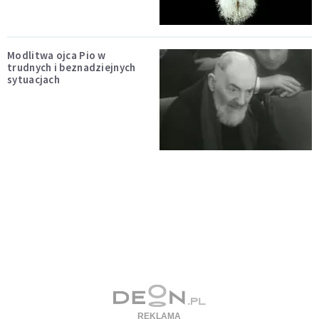
Modlitwa ojca Pio w
trudnych i beznadziejnych
sytuacjach