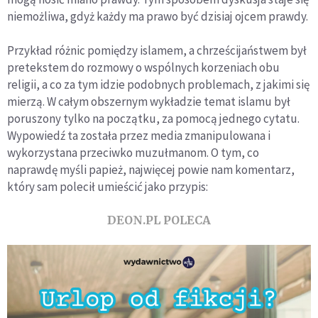
niemożliwa, gdyż każdy ma prawo być dzisiaj ojcem prawdy.
Przykład różnic pomiędzy islamem, a chrześcijaństwem był
pretekstem do rozmowy o wspólnych korzeniach obu
religii, a co za tym idzie podobnych problemach, z jakimi się
mierzą. W całym obszernym wykładzie temat islamu był
poruszony tylko na początku, za pomocą jednego cytatu.
Wypowiedź ta została przez media zmanipulowana i
wykorzystana przeciwko muzułmanom. O tym, co
naprawdę myśli papież, najwięcej powie nam komentarz,
który sam polecił umieścić jako przypis:
DEON.PL POLECA