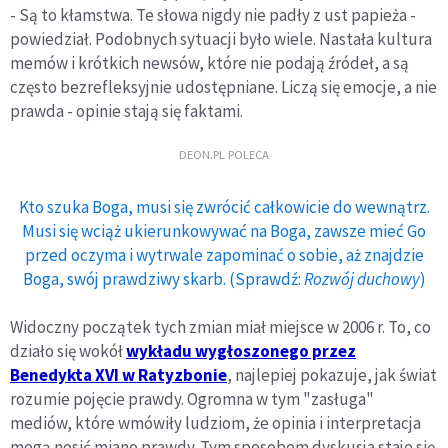
- Są to kłamstwa. Te słowa nigdy nie padły z ust papieża -
powiedział. Podobnych sytuacji było wiele. Nastała kultura
memów i krótkich newsów, które nie podają źródeł, a są
często bezrefleksyjnie udostępniane. Liczą się emocje, a nie
prawda - opinie stają się faktami.
DEON.PL POLECA
Kto szuka Boga, musi się zwrócić całkowicie do wewnątrz.
Musi się wciąż ukierunkowywać na Boga, zawsze mieć Go
przed oczyma i wytrwale zapominać o sobie, aż znajdzie
Boga, swój prawdziwy skarb. (Sprawdź:
Rozwój duchowy
)
Widoczny początek tych zmian miał miejsce w 2006 r. To, co
działo się wokół
wykładu wygłoszonego przez
Benedykta XVI w Ratyzbonie
, najlepiej pokazuje, jak świat
rozumie pojęcie prawdy. Ogromna w tym "zasługa"
mediów, które wmówiły ludziom, że opinia i interpretacja
mogą nosić miano prawdy. Tym sposobem dyskusja staje się