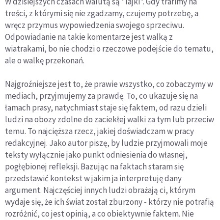
W dzisiejszych czasach walutą są "lajki". Gdy trafimy na
treści, z którymi się nie zgadzamy, czujemy potrzebę, a
wręcz przymus wypowiedzenia swojego sprzeciwu.
Odpowiadanie na takie komentarze jest walką z
wiatrakami, bo nie chodzi o rzeczowe podejście do tematu,
ale o walkę przekonań.
Najgroźniejsze jest to, że prawie wszystko, co zobaczymy w
mediach, przyjmujemy za prawdę. To, co ukazuje się na
łamach prasy, natychmiast staje się faktem, od razu dzieli
ludzi na obozy zdolne do zaciekłej walki za tym lub przeciw
temu. To najcięższa rzecz, jakiej doświadczam w pracy
redakcyjnej. Jako autor piszę, by ludzie przyjmowali moje
teksty wyłącznie jako punkt odniesienia do własnej,
pogłębionej refleksji. Bazując na faktach staram się
przedstawić kontekst w jakim ja interpretuję dany
argument. Najczęściej innych ludzi obrażają ci, którym
wydaje się, że ich świat został zburzony - którzy nie potrafią
rozróżnić, co jest opinią, a co obiektywnie faktem. Nie