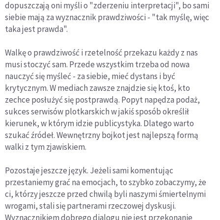
dopuszczają oni myśli o "zderzeniu interpretacji", bo sami
siebie mają za wyznacznik prawdziwości - "tak myślę, więc
taka jest prawda".
Walkę o prawdziwość i rzetelność przekazu każdy z nas
musi stoczyć sam. Przede wszystkim trzeba od nowa
nauczyć się myśleć - za siebie, mieć dystans i być
krytycznym. W mediach zawsze znajdzie się ktoś, kto
zechce posłużyć się postprawdą. Popyt napędza podaż,
sukces serwisów plotkarskich w jakiś sposób określił
kierunek, w którym idzie publicystyka. Dlatego warto
szukać źródeł. Wewnętrzny bojkot jest najlepszą formą
walki z tym zjawiskiem.
Pozostaje jeszcze język. Jeżeli sami komentując
przestaniemy grać na emocjach, to szybko zobaczymy, że
ci, którzy jeszcze przed chwilą byli naszymi śmiertelnymi
wrogami, stali się partnerami rzeczowej dyskusji.
Wyznacznikiem dobrego dialogu nie jest przekonanie