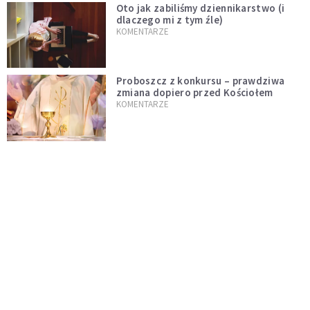
Oto jak zabiliśmy dziennikarstwo (i
dlaczego mi z tym źle)
KOMENTARZE
Proboszcz z konkursu – prawdziwa
zmiana dopiero przed Kościołem
KOMENTARZE
Niech rozkwitną przydomowe ogródki
i żyją dłużej od nas
KOMENTARZE
Czy polska tradycja zabija żywą wiarę?
Kościół to nie punkt usługowy
KOMENTARZE
"Jezus AI" i religijne chatboty. Czy