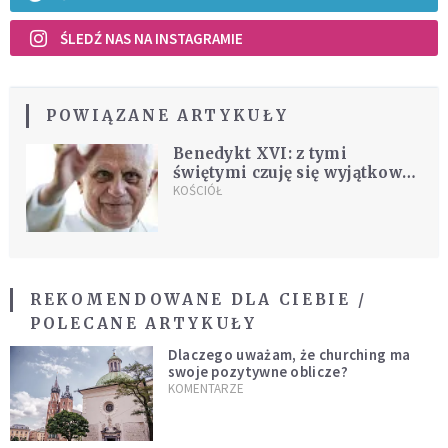
ŚLEDŹ NAS NA INSTAGRAMIE
POWIĄZANE ARTYKUŁY
Benedykt XVI: z tymi
świętymi czuję się wyjątkowo
związany
KOŚCIÓŁ
REKOMENDOWANE DLA CIEBIE /
POLECANE ARTYKUŁY
Dlaczego uważam, że churching ma
swoje pozytywne oblicze?
KOMENTARZE