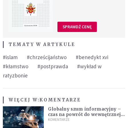
SPRAWDŹ CENĘ
TEMATY W ARTYKULE
#islam
#chrześcijaństwo
#benedykt xvi
#kłamstwo
#postprawda
#wykład w
ratyzbonie
WIĘCEJ W:
KOMENTARZE
Globalny szum informacyjny –
czas na powrót do wewnętrznej
prawdy
KOMENTARZE