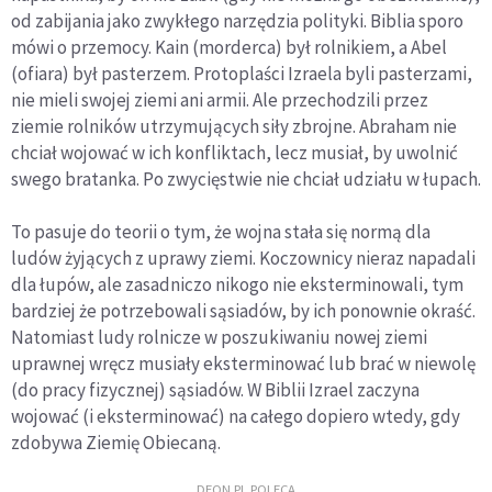
od zabijania jako zwykłego narzędzia polityki. Biblia sporo
mówi o przemocy. Kain (morderca) był rolnikiem, a Abel
(ofiara) był pasterzem. Protoplaści Izraela byli pasterzami,
nie mieli swojej ziemi ani armii. Ale przechodzili przez
ziemie rolników utrzymujących siły zbrojne. Abraham nie
chciał wojować w ich konfliktach, lecz musiał, by uwolnić
swego bratanka. Po zwycięstwie nie chciał udziału w łupach.
To pasuje do teorii o tym, że wojna stała się normą dla
ludów żyjących z uprawy ziemi. Koczownicy nieraz napadali
dla łupów, ale zasadniczo nikogo nie eksterminowali, tym
bardziej że potrzebowali sąsiadów, by ich ponownie okraść.
Natomiast ludy rolnicze w poszukiwaniu nowej ziemi
uprawnej wręcz musiały eksterminować lub brać w niewolę
(do pracy fizycznej) sąsiadów. W Biblii Izrael zaczyna
wojować (i eksterminować) na całego dopiero wtedy, gdy
zdobywa Ziemię Obiecaną.
DEON.PL POLECA