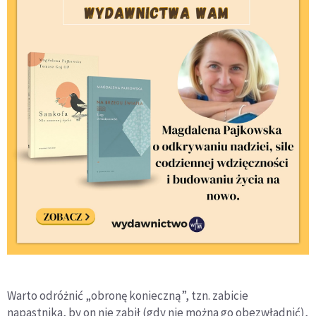
Warto odróżnić „obronę konieczną”, tzn. zabicie
napastnika, by on nie zabił (gdy nie można go obezwładnić),