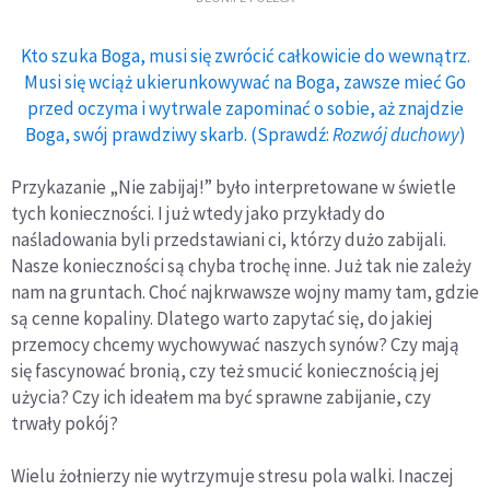
Kto szuka Boga, musi się zwrócić całkowicie do wewnątrz.
Musi się wciąż ukierunkowywać na Boga, zawsze mieć Go
przed oczyma i wytrwale zapominać o sobie, aż znajdzie
Boga, swój prawdziwy skarb. (Sprawdź:
Rozwój duchowy
)
Przykazanie „Nie zabijaj!” było interpretowane w świetle
tych konieczności. I już wtedy jako przykłady do
naśladowania byli przedstawiani ci, którzy dużo zabijali.
Nasze konieczności są chyba trochę inne. Już tak nie zależy
nam na gruntach. Choć najkrwawsze wojny mamy tam, gdzie
są cenne kopaliny. Dlatego warto zapytać się, do jakiej
przemocy chcemy wychowywać naszych synów? Czy mają
się fascynować bronią, czy też smucić koniecznością jej
użycia? Czy ich ideałem ma być sprawne zabijanie, czy
trwały pokój?
Wielu żołnierzy nie wytrzymuje stresu pola walki. Inaczej