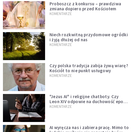
Proboszcz z konkursu – prawdziwa
zmiana dopiero przed Kościołem
KOMENTARZE
Niech rozkwitną przydomowe ogródki
i żyją dłużej od nas
KOMENTARZE
Czy polska tradycja zabija żywą wiarę?
Kościół to nie punkt usługowy
KOMENTARZE
"Jezus AI" i religijne chatboty. Czy
Leon XIV odpowie na duchowość epoki
sztucznej inteligencji?
KOMENTARZE
AI wyręcza nas i zabiera pracę. Mimo to