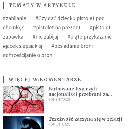
TEMATY W ARTYKULE
#zabijanie
#Czy dać dziecku pistolet pod
choinkę?
#pistolet na prezent
#pistolet
zabawka
#nie zabijaj
#piąte przykazanie
#jacek siepsiak sj
#posiadanie broni
#chrześcijanie o broni
WIĘCEJ W:
KOMENTARZE
Farbowane lisy, czyli
nacjonaliści przebrani za
chrześcijan
KOMENTARZE
Trzeźwość zaczyna się w relacji
KOMENTARZE