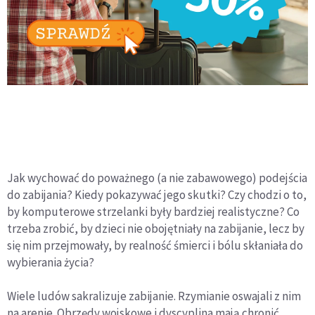
Jak wychować do poważnego (a nie zabawowego) podejścia
do zabijania? Kiedy pokazywać jego skutki? Czy chodzi o to,
by komputerowe strzelanki były bardziej realistyczne? Co
trzeba zrobić, by dzieci nie obojętniały na zabijanie, lecz by
się nim przejmowały, by realność śmierci i bólu skłaniała do
wybierania życia?
Wiele ludów sakralizuje zabijanie. Rzymianie oswajali z nim
na arenie. Obrzędy wojskowe i dyscyplina mają chronić