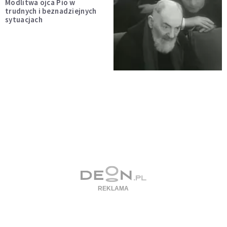
Modlitwa ojca Pio w
trudnych i beznadziejnych
sytuacjach