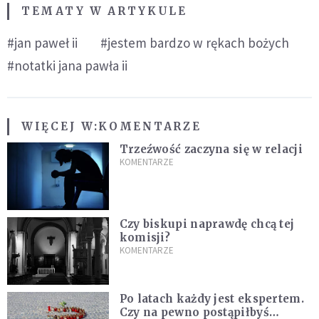
TEMATY W ARTYKULE
#jan paweł ii
#jestem bardzo w rękach bożych
#notatki jana pawła ii
WIĘCEJ W:
KOMENTARZE
Trzeźwość zaczyna się w relacji
KOMENTARZE
Czy biskupi naprawdę chcą tej
komisji?
KOMENTARZE
Po latach każdy jest ekspertem.
Czy na pewno postąpiłbyś