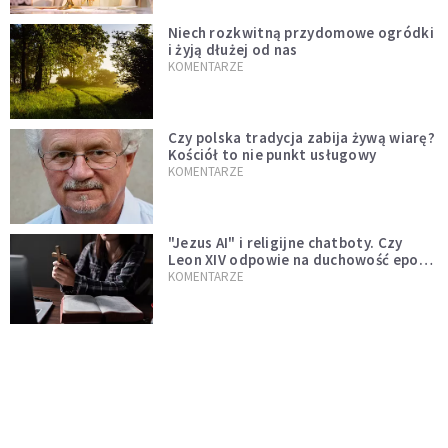
Niech rozkwitną przydomowe ogródki
i żyją dłużej od nas
KOMENTARZE
Czy polska tradycja zabija żywą wiarę?
Kościół to nie punkt usługowy
KOMENTARZE
"Jezus AI" i religijne chatboty. Czy
Leon XIV odpowie na duchowość epoki
sztucznej inteligencji?
KOMENTARZE
AI wyręcza nas i zabiera pracę. Mimo to
ludzkie myślenie nie przestaje być w
cenie
KOMENTARZE