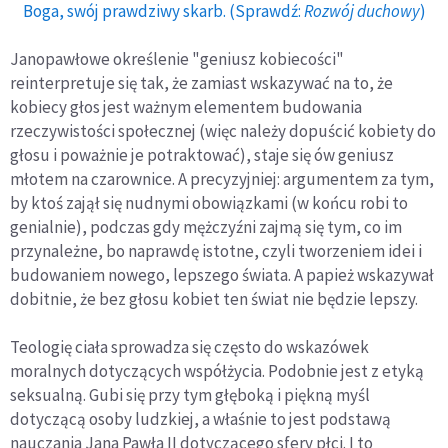
Boga, swój prawdziwy skarb. (Sprawdź:
Rozwój duchowy
)
Janopawłowe określenie "geniusz kobiecości"
reinterpretuje się tak, że zamiast wskazywać na to, że
kobiecy głos jest ważnym elementem budowania
rzeczywistości społecznej (więc należy dopuścić kobiety do
głosu i poważnie je potraktować), staje się ów geniusz
młotem na czarownice. A precyzyjniej: argumentem za tym,
by ktoś zajął się nudnymi obowiązkami (w końcu robi to
genialnie), podczas gdy mężczyźni zajmą się tym, co im
przynależne, bo naprawdę istotne, czyli tworzeniem idei i
budowaniem nowego, lepszego świata. A papież wskazywał
dobitnie, że bez głosu kobiet ten świat nie będzie lepszy.
Teologię ciała sprowadza się często do wskazówek
moralnych dotyczących współżycia. Podobnie jest z etyką
seksualną. Gubi się przy tym głęboką i piękną myśl
dotyczącą osoby ludzkiej, a właśnie to jest podstawą
nauczania Jana Pawła II dotyczącego sfery płci. I to