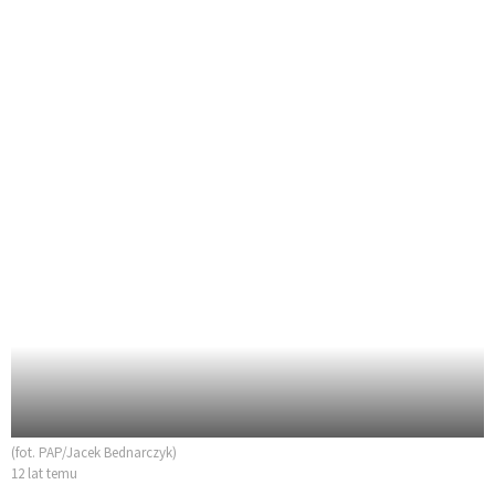
(fot. PAP/Jacek Bednarczyk)
12 lat temu