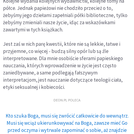
Kolejne wydania kolejnych wydawnictw, kolejne tomy na
półce. Jednak papieżowi nie chodziło przecież o to,
żebyśmy jego dziełami zapełniali półki biblioteczne, tylko
żebyśmy zmieniali nasze życie, idąc za wskazówkami
zawartymi w tych książkach.
Jest zaś w nich parę kwestii, które nie są lekkie, łatwe i
przyjemne, co więcej - budzą silny opór lub są źle
interpretowane. Dla mnie osobiście sferami papieskiego
nauczania, których wprowadzenie w życie jest często
zaniedbywane, a same podlegają fałszywym
interpretacjom, jest nauczanie dotyczące teologii ciała,
etyki seksualnej i kobiecości.
DEON.PL POLECA
Kto szuka Boga, musi się zwrócić całkowicie do wewnątrz.
Musi się wciąż ukierunkowywać na Boga, zawsze mieć Go
przed oczyma i wytrwale zapominać o sobie, aż znajdzie