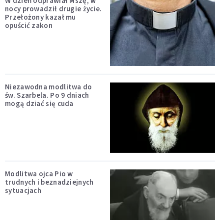
W dzień odprawiał Mszę, w
nocy prowadził drugie życie.
Przełożony kazał mu
opuścić zakon
Niezawodna modlitwa do
św. Szarbela. Po 9 dniach
mogą dziać się cuda
Modlitwa ojca Pio w
trudnych i beznadziejnych
sytuacjach