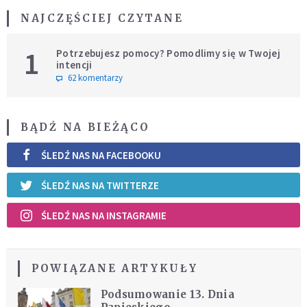
NAJCZĘŚCIEJ CZYTANE
1
Potrzebujesz pomocy? Pomodlimy się w Twojej
intencji
62 komentarzy
BĄDŹ NA BIEŻĄCO
ŚLEDŹ NAS NA FACEBOOKU
ŚLEDŹ NAS NA TWITTERZE
ŚLEDŹ NAS NA INSTAGRAMIE
POWIĄZANE ARTYKUŁY
Podsumowanie 13. Dnia