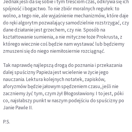
Jednak jeśli da się sobie i tym treściom czas, odkrywa się ich
spójność i bogactwo. To nie zbiór moralnych regułek: to
wolno, a tego nie, ale wyjaśnienie mechanizmów, które daje
do ręki algorytm pozwalający samodzielnie rozstrzygać, czy
dane działanie jest grzechem, czy nie. Sposób na
kształtowanie sumienia, a nie mityczne łoże Prokrusta, z
którego wiecznie coś będzie nam wystawać lub będziemy
zmuszeni się do niego niemiłosiernie rozciągnąć.
Tak naprawdę najlepszą drogą do poznania i przekazania
dalej spuścizny Papieża jest wcielenie w życie jego
nauczania. Lektura kolejnych notatek, zapisków,
aforyzmów będzie jałowym spędzeniem czasu, jeśli nie
zaczniemy żyć tym, czym żył Błogosławiony. I to jest, póki
co, najsłabszy punkt w naszym podejściu do spuścizny po
Janie Pawle II.
P.S.