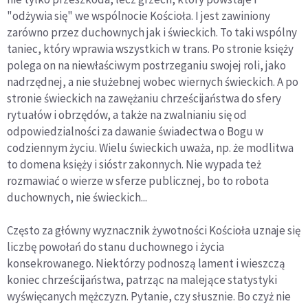
"odżywia się" we wspólnocie Kościoła. I jest zawiniony
zarówno przez duchownych jak i świeckich. To taki wspólny
taniec, który wprawia wszystkich w trans. Po stronie księży
polega on na niewłaściwym postrzeganiu swojej roli, jako
nadrzędnej, a nie służebnej wobec wiernych świeckich. A po
stronie świeckich na zawężaniu chrześcijaństwa do sfery
rytuałów i obrzędów, a także na zwalnianiu się od
odpowiedzialności za dawanie świadectwa o Bogu w
codziennym życiu. Wielu świeckich uważa, np. że modlitwa
to domena księży i sióstr zakonnych. Nie wypada też
rozmawiać o wierze w sferze publicznej, bo to robota
duchownych, nie świeckich...
Często za główny wyznacznik żywotności Kościoła uznaje się
liczbę powołań do stanu duchownego i życia
konsekrowanego. Niektórzy podnoszą lament i wieszczą
koniec chrześcijaństwa, patrząc na malejące statystyki
wyświęcanych mężczyzn. Pytanie, czy słusznie. Bo czyż nie