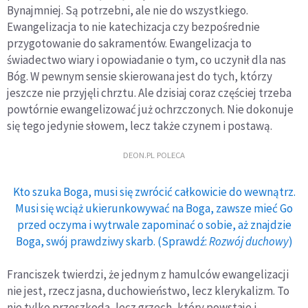
Bynajmniej. Są potrzebni, ale nie do wszystkiego.
Ewangelizacja to nie katechizacja czy bezpośrednie
przygotowanie do sakramentów. Ewangelizacja to
świadectwo wiary i opowiadanie o tym, co uczynił dla nas
Bóg. W pewnym sensie skierowana jest do tych, którzy
jeszcze nie przyjęli chrztu. Ale dzisiaj coraz częściej trzeba
powtórnie ewangelizować już ochrzczonych. Nie dokonuje
się tego jedynie słowem, lecz także czynem i postawą.
DEON.PL POLECA
Kto szuka Boga, musi się zwrócić całkowicie do wewnątrz.
Musi się wciąż ukierunkowywać na Boga, zawsze mieć Go
przed oczyma i wytrwale zapominać o sobie, aż znajdzie
Boga, swój prawdziwy skarb. (Sprawdź:
Rozwój duchowy
)
Franciszek twierdzi, że jednym z hamulców ewangelizacji
nie jest, rzecz jasna, duchowieństwo, lecz klerykalizm. To
nie tylko przeszkoda, lecz grzech, który powstaje i