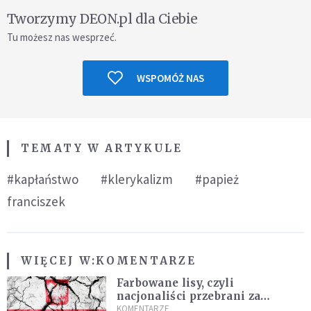
Tworzymy DEON.pl dla Ciebie
Tu możesz nas wesprzeć.
WSPOMÓŻ NAS
TEMATY W ARTYKULE
#kapłaństwo
#klerykalizm
#papież
franciszek
WIĘCEJ W:
KOMENTARZE
Farbowane lisy, czyli
nacjonaliści przebrani za
chrześcijan
KOMENTARZE