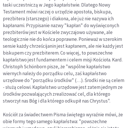
łaski uczestniczą w Jego kapłaństwie. Dlatego Nowy
Testament mówi raczej o urzędzie apostoła, biskupa,
prezbitera (starszego) i diakona, ale już nie nazywa ich
kapłanami. Przypisanie nazwy "kapłan" do wyświęconych
prezbiterów jest w Kościele zwyczajowo używane, ale
teologicznie nie do końca poprawne. Ponieważ w szerokim
sensie każdy chrześcijanin jest kapłanem, ale nie każdy jest
biskupem czy prezbiterem. Co więcej, to powszechne
kapłaństwo jest fundamentem i celem misji Kościoła. Kard.
Christoph Schönborn pisze, że "wspólne kapłaństwo
wiernych należy do porządku celu, zaś kapłaństwo
urzędowe do "porządku środków" (…). Środki nie są celem
- służą celowi. Kapłaństwo urzędowe jest zatem jednym ze
środków pozwalających zrealizować cel, dla którego
stworzył nas Bóg i dla którego odkupił nas Chrystus".
Kościół za świadectwem Pisma świętego wyraźnie mówi, że
obie formy tego samego kapłaństwa: "powszechne