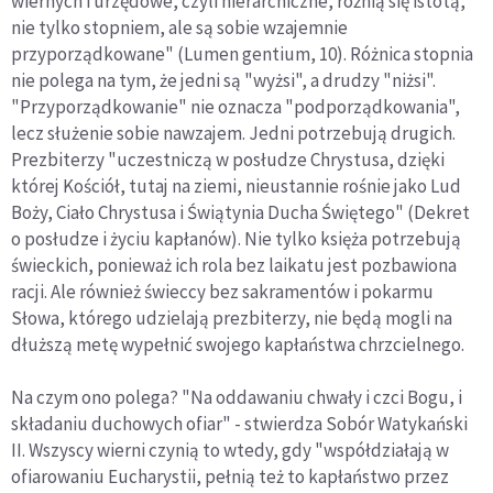
wiernych i urzędowe, czyli hierarchiczne, różnią się istotą,
nie tylko stopniem, ale są sobie wzajemnie
przyporządkowane" (Lumen gentium, 10). Różnica stopnia
nie polega na tym, że jedni są "wyżsi", a drudzy "niżsi".
"Przyporządkowanie" nie oznacza "podporządkowania",
lecz służenie sobie nawzajem. Jedni potrzebują drugich.
Prezbiterzy "uczestniczą w posłudze Chrystusa, dzięki
której Kościół, tutaj na ziemi, nieustannie rośnie jako Lud
Boży, Ciało Chrystusa i Świątynia Ducha Świętego" (Dekret
o posłudze i życiu kapłanów). Nie tylko księża potrzebują
świeckich, ponieważ ich rola bez laikatu jest pozbawiona
racji. Ale również świeccy bez sakramentów i pokarmu
Słowa, którego udzielają prezbiterzy, nie będą mogli na
dłuższą metę wypełnić swojego kapłaństwa chrzcielnego.
Na czym ono polega? "Na oddawaniu chwały i czci Bogu, i
składaniu duchowych ofiar" - stwierdza Sobór Watykański
II. Wszyscy wierni czynią to wtedy, gdy "współdziałają w
ofiarowaniu Eucharystii, pełnią też to kapłaństwo przez