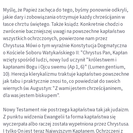
Myślę, że Papież zachęca do tego, byśmy ponownie odkryli,
jakie dary i zobowiązania otrzymuje każdy chrześcijanin w
łasce chrztu świętego. Także ksiądz. Konkretnie chodzi o
zwrócenie baczniejszej uwagi na powszechne kapłaństwo
wszystkich ochrzczonych, powierzone nam przez
Chrystusa. Mówi o tym wyraźnie Konstytucja Dogmatyczna
o Kościele Soboru Watykańskiego II: "Chrystus Pan, Kapłan
wzięty spośród ludzi, nowy lud uczynił "królestwem i
kapłanami Bogu i Ojcu swemu (Ap 1, 6)" (Lumen gentium,
10). Herezja klerykalizmu traktuje kapłaństwo powszechne
jak tabu i praktycznie znosi to, co powiedział do swoich
wiernych św. Augustyn: "Z wami jestem chrześcijaninem,
dla was jestem biskupem".
Nowy Testament nie postrzega kapłaństwa tak jak judaizm.
Z punktu widzenia Ewangelii ta forma kapłaństwa się
wyczerpała albo raczej została wypełniona przez Chrystusa.
I tylko On jest teraz Najwyższym Kapłanem. Ochrzczeni z