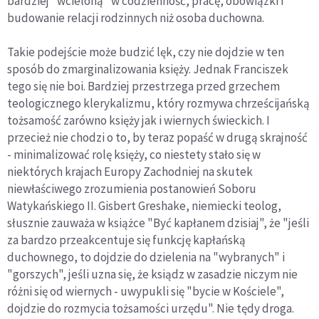
bardziej "wcieloną" w codzienność, pracę, obowiązki i
budowanie relacji rodzinnych niż osoba duchowna.
Takie podejście może budzić lęk, czy nie dojdzie w ten
sposób do zmarginalizowania księży. Jednak Franciszek
tego się nie boi. Bardziej przestrzega przed grzechem
teologicznego klerykalizmu, który rozmywa chrześcijańską
tożsamość zarówno księży jak i wiernych świeckich. I
przecież nie chodzi o to, by teraz popaść w drugą skrajność
- minimalizować rolę księży, co niestety stało się w
niektórych krajach Europy Zachodniej na skutek
niewłaściwego zrozumienia postanowień Soboru
Watykańskiego II. Gisbert Greshake, niemiecki teolog,
słusznie zauważa w książce "Być kapłanem dzisiaj", że "jeśli
za bardzo przeakcentuje się funkcję kapłańską
duchownego, to dojdzie do dzielenia na "wybranych" i
"gorszych", jeśli uzna się, że ksiądz w zasadzie niczym nie
różni się od wiernych - uwypukli się "bycie w Kościele",
dojdzie do rozmycia tożsamości urzędu". Nie tędy droga.