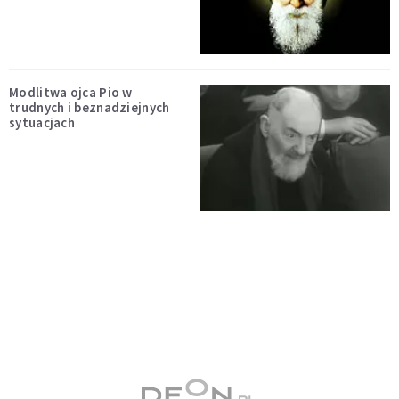
Modlitwa ojca Pio w
trudnych i beznadziejnych
sytuacjach