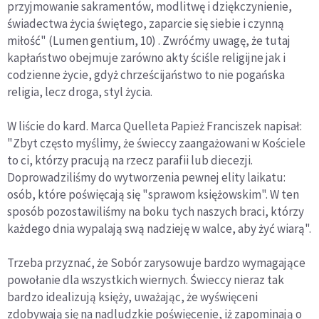
przyjmowanie sakramentów, modlitwę i dziękczynienie,
świadectwa życia świętego, zaparcie się siebie i czynną
miłość" (Lumen gentium, 10) . Zwróćmy uwagę, że tutaj
kapłaństwo obejmuje zarówno akty ściśle religijne jak i
codzienne życie, gdyż chrześcijaństwo to nie pogańska
religia, lecz droga, styl życia.
W liście do kard. Marca Quelleta Papież Franciszek napisał:
"Zbyt często myślimy, że świeccy zaangażowani w Kościele
to ci, którzy pracują na rzecz parafii lub diecezji.
Doprowadziliśmy do wytworzenia pewnej elity laikatu:
osób, które poświęcają się "sprawom księżowskim". W ten
sposób pozostawiliśmy na boku tych naszych braci, którzy
każdego dnia wypalają swą nadzieję w walce, aby żyć wiarą".
Trzeba przyznać, że Sobór zarysowuje bardzo wymagające
powołanie dla wszystkich wiernych. Świeccy nieraz tak
bardzo idealizują księży, uważając, że wyświęceni
zdobywają się na nadludzkie poświęcenie, iż zapominają o