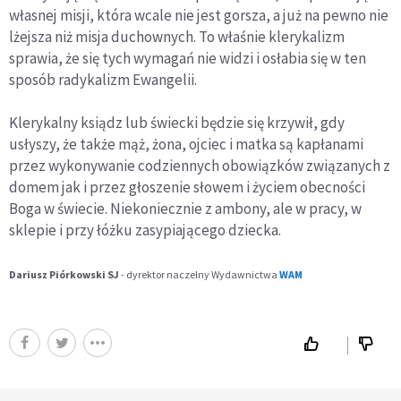
własnej misji, która wcale nie jest gorsza, a już na pewno nie
lżejsza niż misja duchownych. To właśnie klerykalizm
sprawia, że się tych wymagań nie widzi i osłabia się w ten
sposób radykalizm Ewangelii.
Klerykalny ksiądz lub świecki będzie się krzywił, gdy
usłyszy, że także mąż, żona, ojciec i matka są kapłanami
przez wykonywanie codziennych obowiązków związanych z
domem jak i przez głoszenie słowem i życiem obecności
Boga w świecie. Niekoniecznie z ambony, ale w pracy, w
sklepie i przy łóżku zasypiającego dziecka.
Dariusz Piórkowski SJ
- dyrektor naczelny Wydawnictwa
WAM