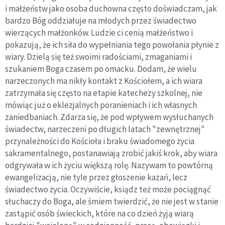
i małżeństw jako osoba duchowna często doświadczam, jak
bardzo Bóg oddziałuje na młodych przez świadectwo
wierzących małżonków. Ludzie ci cenią małżeństwo i
pokazują, że ich siła do wypełniania tego powołania płynie z
wiary. Dzielą się też swoimi radościami, zmaganiami i
szukaniem Boga czasem po omacku. Dodam, że wielu
narzeczonych ma nikły kontakt z Kościołem, a ich wiara
zatrzymała się często na etapie katechezy szkolnej, nie
mówiąc już o eklezjalnych poranieniach i ich własnych
zaniedbaniach. Zdarza się, że pod wpływem wysłuchanych
świadectw, narzeczeni po długich latach "zewnętrznej"
przynależności do Kościoła i braku świadomego życia
sakramentalnego, postanawiają zrobić jakiś krok, aby wiara
odgrywała w ich życiu większą rolę. Nazywam to powtórną
ewangelizacją, nie tyle przez głoszenie kazań, lecz
świadectwo życia. Oczywiście, ksiądz też może pociągnąć
słuchaczy do Boga, ale śmiem twierdzić, że nie jest w stanie
zastąpić osób świeckich, które na co dzień żyją wiarą