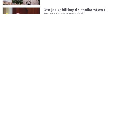
Oto jak zabiliśmy dziennikarstwo (i
dlaczego mi z tym źle)
KOMENTARZE
Proboszcz z konkursu – prawdziwa
zmiana dopiero przed Kościołem
KOMENTARZE
Niech rozkwitną przydomowe ogródki
i żyją dłużej od nas
KOMENTARZE
Czy polska tradycja zabija żywą wiarę?
Kościół to nie punkt usługowy
KOMENTARZE