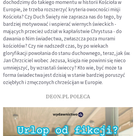
dochodzimy do takiego momentu w historii Kościoła w
Europie, że trzeba rozszerzyć kryteria owocności misji
Kościoła? Czy Duch Święty nie zaprasza nas do tego, by
bardziej motywować i wspierać wiernych świeckich -
mających przecież udział w kapłaństwie Chrystusa - do
dawania o Nim świadectwa, zwłaszcza poza murami
kościołów? Czy nie nadszedł czas, by po wiekach
gloryfikacji powołania do stanu duchownego, teraz, jak św.
Jan Chrzciciel wobec Jezusa, księża nie powinni się nieco
umniejszyć, by wzrastali świeccy? Kto wie, być może ta
forma świadectwa jest dzisiaj w stanie bardziej poruszyć
oziębłych i zmęczonych chrześcijan w Europie.
DEON.PL POLECA