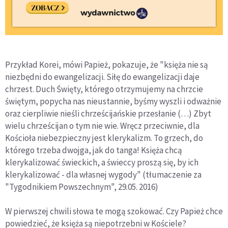
Przykład Korei, mówi Papież, pokazuje, że "księża nie są
niezbędni do ewangelizacji. Siłę do ewangelizacji daje
chrzest. Duch Święty, którego otrzymujemy na chrzcie
świętym, popycha nas nieustannie, byśmy wyszli i odważnie
oraz cierpliwie nieśli chrześcijańskie przesłanie (…) Zbyt
wielu chrześcijan o tym nie wie. Wręcz przeciwnie, dla
Kościoła niebezpieczny jest klerykalizm. To grzech, do
którego trzeba dwojga, jak do tanga! Księża chcą
klerykalizować świeckich, a świeccy proszą się, by ich
klerykalizować - dla własnej wygody" (tłumaczenie za
"Tygodnikiem Powszechnym", 29.05. 2016)
W pierwszej chwili słowa te mogą szokować. Czy Papież chce
powiedzieć, że księża są niepotrzebni w Kościele?