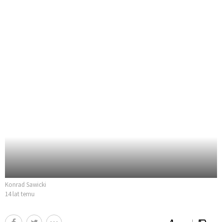
Konrad Sawicki
14 lat temu