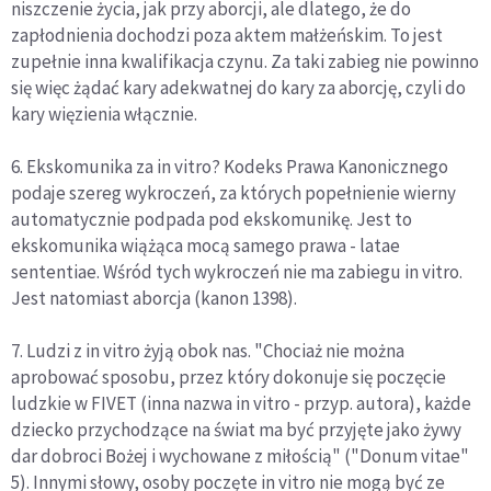
niszczenie życia, jak przy aborcji, ale dlatego, że do
zapłodnienia dochodzi poza aktem małżeńskim. To jest
zupełnie inna kwalifikacja czynu. Za taki zabieg nie powinno
się więc żądać kary adekwatnej do kary za aborcję, czyli do
kary więzienia włącznie.
6. Ekskomunika za in vitro? Kodeks Prawa Kanonicznego
podaje szereg wykroczeń, za których popełnienie wierny
automatycznie podpada pod ekskomunikę. Jest to
ekskomunika wiążąca mocą samego prawa - latae
sententiae. Wśród tych wykroczeń nie ma zabiegu in vitro.
Jest natomiast aborcja (kanon 1398).
7. Ludzi z in vitro żyją obok nas. "Chociaż nie można
aprobować sposobu, przez który dokonuje się poczęcie
ludzkie w FIVET (inna nazwa in vitro - przyp. autora), każde
dziecko przychodzące na świat ma być przyjęte jako żywy
dar dobroci Bożej i wychowane z miłością" ("Donum vitae"
5). Innymi słowy, osoby poczęte in vitro nie mogą być ze