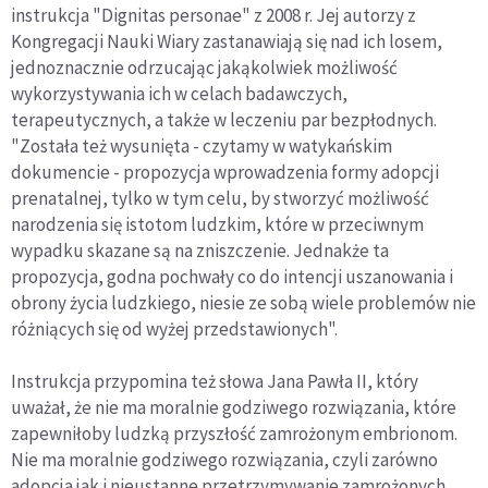
instrukcja "Dignitas personae" z 2008 r. Jej autorzy z
Kongregacji Nauki Wiary zastanawiają się nad ich losem,
jednoznacznie odrzucając jakąkolwiek możliwość
wykorzystywania ich w celach badawczych,
terapeutycznych, a także w leczeniu par bezpłodnych.
"Została też wysunięta - czytamy w watykańskim
dokumencie - propozycja wprowadzenia formy adopcji
prenatalnej, tylko w tym celu, by stworzyć możliwość
narodzenia się istotom ludzkim, które w przeciwnym
wypadku skazane są na zniszczenie. Jednakże ta
propozycja, godna pochwały co do intencji uszanowania i
obrony życia ludzkiego, niesie ze sobą wiele problemów nie
różniących się od wyżej przedstawionych".
Instrukcja przypomina też słowa Jana Pawła II, który
uważał, że nie ma moralnie godziwego rozwiązania, które
zapewniłoby ludzką przyszłość zamrożonym embrionom.
Nie ma moralnie godziwego rozwiązania, czyli zarówno
adopcja jak i nieustanne przetrzymywanie zamrożonych