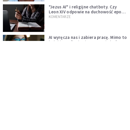
"Jezus AI" i religijne chatboty. Czy
Leon XIV odpowie na duchowość epoki
sztucznej inteligencji?
KOMENTARZE
AI wyręcza nas i zabiera pracę. Mimo to
ludzkie myślenie nie przestaje być w
cenie
KOMENTARZE
Pół internetu płacze. Kto nam zastąpi
Łukasza Litewkę?
KOMENTARZE