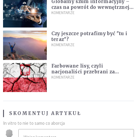
Globalny szum informacyjny –
czas na powrót do wewnętrznej
prawdy
KOMENTARZE
Czy jeszcze potrafimy być "tu i
teraz"?
KOMENTARZE
Farbowane lisy, czyli
nacjonaliści przebrani za
chrześcijan
KOMENTARZE
SKOMENTUJ ARTYKUŁ
In vitro to nie to samo co aborcja