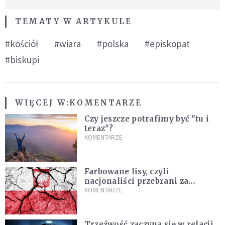
TEMATY W ARTYKULE
#kościół
#wiara
#polska
#episkopat
#biskupi
WIĘCEJ W:
KOMENTARZE
Czy jeszcze potrafimy być "tu i
teraz"?
KOMENTARZE
Farbowane lisy, czyli
nacjonaliści przebrani za
chrześcijan
KOMENTARZE
Trzeźwość zaczyna się w relacji