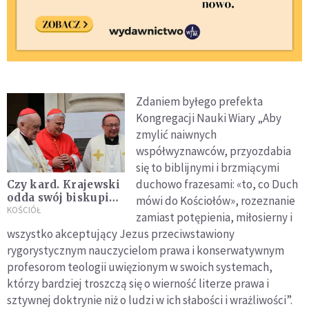
Zdaniem byłego prefekta
Kongregacji Nauki Wiary „Aby
zmylić naiwnych
współwyznawców, przyozdabia
się to biblijnymi i brzmiącymi
duchowo frazesami: «to, co Duch
Czy kard. Krajewski
odda swój biskupi
mówi do Kościołów», rozeznanie
pałac ubogim? „To
KOŚCIÓŁ
zamiast potępienia, miłosierny i
się musi zmienić!”
wszystko akceptujący Jezus przeciwstawiony
rygorystycznym nauczycielom prawa i konserwatywnym
profesorom teologii uwięzionym w swoich systemach,
którzy bardziej troszczą się o wierność literze prawa i
sztywnej doktrynie niż o ludzi w ich słabości i wrażliwości”.