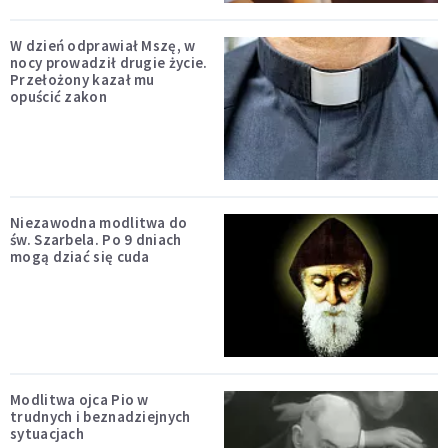
W dzień odprawiał Mszę, w
nocy prowadził drugie życie.
Przełożony kazał mu
opuścić zakon
Niezawodna modlitwa do
św. Szarbela. Po 9 dniach
mogą dziać się cuda
Modlitwa ojca Pio w
trudnych i beznadziejnych
sytuacjach