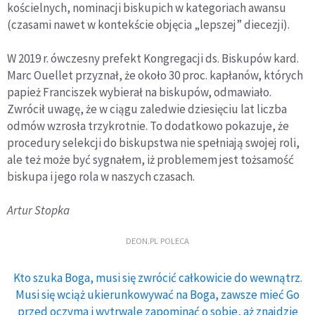
kościelnych, nominacji biskupich w kategoriach awansu
(czasami nawet w kontekście objęcia „lepszej” diecezji).
W 2019 r. ówczesny prefekt Kongregacji ds. Biskupów kard.
Marc Ouellet przyznał, że około 30 proc. kapłanów, których
papież Franciszek wybierał na biskupów, odmawiało.
Zwrócił uwagę, że w ciągu zaledwie dziesięciu lat liczba
odmów wzrosła trzykrotnie. To dodatkowo pokazuje, że
procedury selekcji do biskupstwa nie spełniają swojej roli,
ale też może być sygnałem, iż problemem jest tożsamość
biskupa i jego rola w naszych czasach.
Artur Stopka
DEON.PL POLECA
Kto szuka Boga, musi się zwrócić całkowicie do wewnątrz.
Musi się wciąż ukierunkowywać na Boga, zawsze mieć Go
przed oczyma i wytrwale zapominać o sobie, aż znajdzie