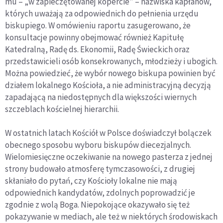
mu – „w zapieczętowanej kopercie” – nazwiska kapłanów,
których uważają za odpowiednich do pełnienia urzędu
biskupiego. W omówieniu raportu zasugerowano, że
konsultacje powinny obejmować również Kapitułę
Katedralną, Radę ds. Ekonomii, Radę Świeckich oraz
przedstawicieli osób konsekrowanych, młodzieży i ubogich.
Można powiedzieć, że wybór nowego biskupa powinien być
działem lokalnego Kościoła, a nie administracyjną decyzją
zapadającą na niedostępnych dla większości wiernych
szczeblach kościelnej hierarchii.
W ostatnich latach Kościół w Polsce doświadczył bolączek
obecnego sposobu wyboru biskupów diecezjalnych.
Wielomiesięczne oczekiwanie na nowego pasterza z jednej
strony budowało atmosferę tymczasowości, z drugiej
skłaniało do pytań, czy Kościoły lokalne nie mają
odpowiednich kandydatów, zdolnych poprowadzić je
zgodnie z wolą Boga. Niepokojące okazywało się też
pokazywanie w mediach, ale też w niektórych środowiskach