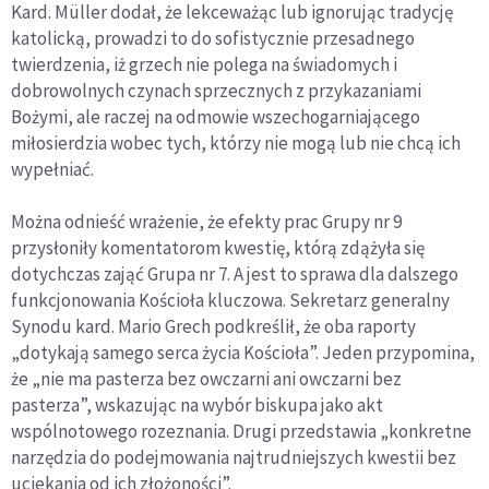
Kard. Müller dodał, że lekceważąc lub ignorując tradycję
katolicką, prowadzi to do sofistycznie przesadnego
twierdzenia, iż grzech nie polega na świadomych i
dobrowolnych czynach sprzecznych z przykazaniami
Bożymi, ale raczej na odmowie wszechogarniającego
miłosierdzia wobec tych, którzy nie mogą lub nie chcą ich
wypełniać.
Można odnieść wrażenie, że efekty prac Grupy nr 9
przysłoniły komentatorom kwestię, którą zdążyła się
dotychczas zająć Grupa nr 7. A jest to sprawa dla dalszego
funkcjonowania Kościoła kluczowa. Sekretarz generalny
Synodu kard. Mario Grech podkreślił, że oba raporty
„dotykają samego serca życia Kościoła”. Jeden przypomina,
że „nie ma pasterza bez owczarni ani owczarni bez
pasterza”, wskazując na wybór biskupa jako akt
wspólnotowego rozeznania. Drugi przedstawia „konkretne
narzędzia do podejmowania najtrudniejszych kwestii bez
uciekania od ich złożoności”.