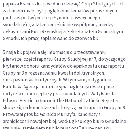
papieża Franciszka powołano dziesięć Grup Studyjnych. Ich
zadaniem miało być pogłębienie tematów poruszonych
podczas podwójnej sesji Synodu poświęconego
synodalności, a także zacieśnienie współpracy między
dykasteriami Kurii Rzymskiej a Sekretariatem Generalnym
Synodu. Ich pracę zaplanowano do czerwca br.
5 maja br. pojawiła się informacja o przedstawieniu
pierwszej części raportu Grupy Studyjnej nr 7, dotyczącego
kryteriów doboru kandydatów do episkopatu oraz raportu
Grupy nr 9 o rozeznawaniu kwestii doktrynalnych,
duszpasterskich i etycznych. W tym samym tygodniu
Katolicka Agencja Informacyjna nagłośniła dwie opinie
dotyczące obecnej fazy prac synodalnych. Watykanista
Edward Pentin na łamach The National Catholic Register
skupił się na komentarzach dotyczących raportu Grupy nr 9.
Przywołał głos ks. Geralda Murray’a, kanonisty z
archidiecezji nowojorskiej, według którego biuro synodalne
stało się „ramieniem public relations” grupy nacisku