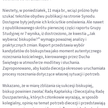
Niestety, w poniedziałek, 11 maja br., wciąż próżno było
szukać tekstów obydwu publikacji na stronie Synodu.
Dostępne były jedynie ich króciutkie omówienia. Ale nawet
z opublikowanego skrótu pierwszej części raportu Grupy
Studyjnej nr 7 wynika, iż dostrzeżono, że kwestia „Jak
wybierać biskupów?” wymaga poważnej analizy i
praktycznych zmian. Raport przedstawia wybór
kandydatów do biskupstwa jako moment autentycznego
rozeznania kościelnego, kierowanego przez Ducha
Świętego w atmosferze modlitwy i słuchania.
Zaproponowano, aby każda diecezja okresowo uruchamiała
procesy rozeznania dotyczące własnej sytuacji i potrzeb.
Wskazano, że w miarę zbliżania się sukcesji biskupiej,
biskup powinien zwołać Radę Kapłańską i Diecezjalną Radę
Duszpasterską, których członkowie wyrażają, w sposób
kolegialny, opinię na temat potrzeb diecezji i przedstawiają