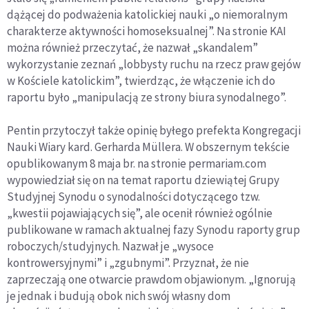
dążącej do podważenia katolickiej nauki „o niemoralnym
charakterze aktywności homoseksualnej”. Na stronie KAI
można również przeczytać, że nazwał „skandalem”
wykorzystanie zeznań „lobbysty ruchu na rzecz praw gejów
w Kościele katolickim”, twierdząc, że włączenie ich do
raportu było „manipulacją ze strony biura synodalnego”.
Pentin przytoczył także opinię byłego prefekta Kongregacji
Nauki Wiary kard. Gerharda Müllera. W obszernym tekście
opublikowanym 8 maja br. na stronie permariam.com
wypowiedział się on na temat raportu dziewiątej Grupy
Studyjnej Synodu o synodalności dotyczącego tzw.
„kwestii pojawiających się”, ale ocenił również ogólnie
publikowane w ramach aktualnej fazy Synodu raporty grup
roboczych/studyjnych. Nazwał je „wysoce
kontrowersyjnymi” i „zgubnymi”. Przyznał, że nie
zaprzeczają one otwarcie prawdom objawionym. „Ignorują
je jednak i budują obok nich swój własny dom