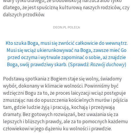
wiary tylko dlatego, że środowisko ją narzuca albo tylko
dlatego, że jest spuścizną kulturową naszych rodziców, czy
dalszych przodków.
DEON.PL POLECA
Kto szuka Boga, musi się zwrócić całkowicie do wewnątrz.
Musi się wciąż ukierunkowywać na Boga, zawsze mieć Go
przed oczyma i wytrwale zapominać o sobie, aż znajdzie
Boga, swój prawdziwy skarb. (Sprawdź:
Rozwój duchowy
)
Podstawą spotkania z Bogiem staje się wolny, świadomy
wybór, dokonany w klimacie wolności. Powinniśmy być
wdzięczni Bogu za to, że proces laicyzacji wciąż postępuje
zmuszając nas do opuszczenia kościelnych murów i pójścia
tam, gdzie ludzie żyją i pracują, kochają i przeżywają
dramaty. Bez gotowych rozwiązań, bez uważania się za
lepszych i bliższych prawdy, ale za to pomocnych każdemu
człowiekowi w jego dążeniu ku wolności i prawdzie.