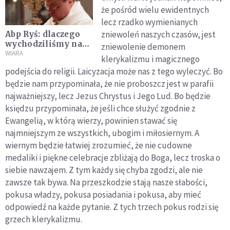
że pośród wielu ewidentnych
lecz rzadko wymienianych
zniewoleń naszych czasów, jest
Abp Ryś: dlaczego
wychodziliśmy na
zniewolenie demonem
procesję Bożego
WIARA
klerykalizmu i magicznego
Ciała?
podejścia do religii. Laicyzacja może nas z tego wyleczyć. Bo
będzie nam przypominała, że nie proboszcz jest w parafii
najważniejszy, lecz Jezus Chrystus i Jego Lud. Bo będzie
księdzu przypominała, że jeśli chce służyć zgodnie z
Ewangelią, w którą wierzy, powinien stawać się
najmniejszym ze wszystkich, ubogim i miłosiernym. A
wiernym będzie łatwiej zrozumieć, że nie cudowne
medaliki i piękne celebracje zbliżają do Boga, lecz troska o
siebie nawzajem. Z tym każdy się chyba zgodzi, ale nie
zawsze tak bywa. Na przeszkodzie stają nasze słabości,
pokusa władzy, pokusa posiadania i pokusa, aby mieć
odpowiedź na każde pytanie. Z tych trzech pokus rodzi się
grzech klerykalizmu.