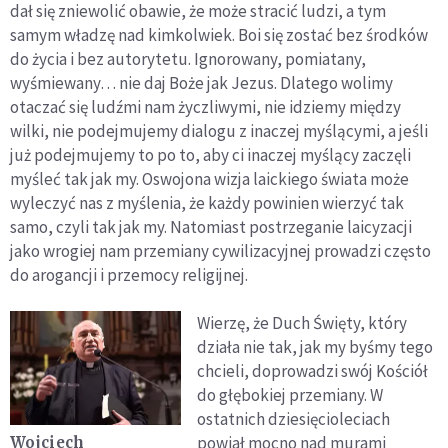
dał się zniewolić obawie, że może stracić ludzi, a tym
samym władzę nad kimkolwiek. Boi się zostać bez środków
do życia i bez autorytetu. Ignorowany, pomiatany,
wyśmiewany… nie daj Boże jak Jezus. Dlatego wolimy
otaczać się ludźmi nam życzliwymi, nie idziemy między
wilki, nie podejmujemy dialogu z inaczej myślącymi, a jeśli
już podejmujemy to po to, aby ci inaczej myślący zaczęli
myśleć tak jak my. Oswojona wizja laickiego świata może
wyleczyć nas z myślenia, że każdy powinien wierzyć tak
samo, czyli tak jak my. Natomiast postrzeganie laicyzacji
jako wrogiej nam przemiany cywilizacyjnej prowadzi często
do arogancji i przemocy religijnej.
Wierzę, że Duch Święty, który
działa nie tak, jak my byśmy tego
chcieli, doprowadzi swój Kościół
do głębokiej przemiany. W
ostatnich dziesięcioleciach
powiał mocno nad murami
Wojciech