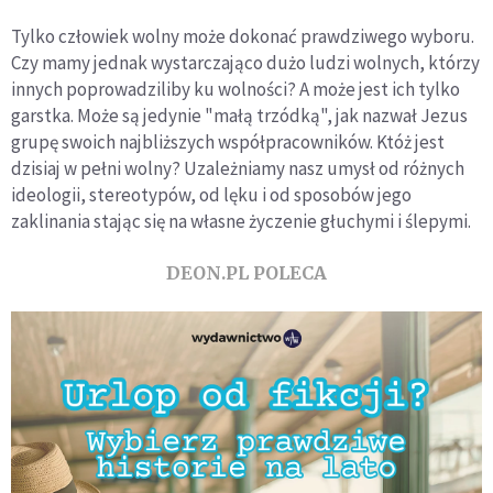
Tylko człowiek wolny może dokonać prawdziwego wyboru.
Czy mamy jednak wystarczająco dużo ludzi wolnych, którzy
innych poprowadziliby ku wolności? A może jest ich tylko
garstka. Może są jedynie "małą trzódką", jak nazwał Jezus
grupę swoich najbliższych współpracowników. Któż jest
dzisiaj w pełni wolny? Uzależniamy nasz umysł od różnych
ideologii, stereotypów, od lęku i od sposobów jego
zaklinania stając się na własne życzenie głuchymi i ślepymi.
DEON.PL POLECA