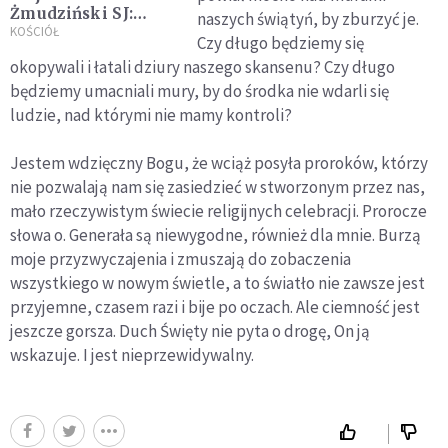
Żmudziński SJ:
naszych świątyń, by zburzyć je.
Franciszek pragnie,
KOŚCIÓŁ
Czy długo będziemy się
by Kościół wpływał
okopywali i łatali dziury naszego skansenu? Czy długo
na świat, naprawiał
będziemy umacniali mury, by do środka nie wdarli się
go i rozwijał
ludzie, nad którymi nie mamy kontroli?
Jestem wdzięczny Bogu, że wciąż posyła proroków, którzy
nie pozwalają nam się zasiedzieć w stworzonym przez nas,
mało rzeczywistym świecie religijnych celebracji. Prorocze
słowa o. Generała są niewygodne, również dla mnie. Burzą
moje przyzwyczajenia i zmuszają do zobaczenia
wszystkiego w nowym świetle, a to światło nie zawsze jest
przyjemne, czasem razi i bije po oczach. Ale ciemność jest
jeszcze gorsza. Duch Święty nie pyta o drogę, On ją
wskazuje. I jest nieprzewidywalny.