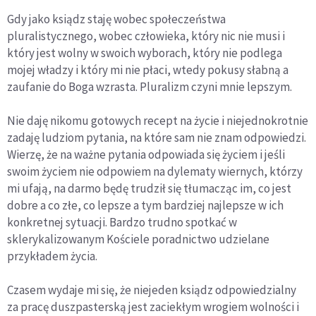
Gdy jako ksiądz staję wobec społeczeństwa
pluralistycznego, wobec człowieka, który nic nie musi i
który jest wolny w swoich wyborach, który nie podlega
mojej władzy i który mi nie płaci, wtedy pokusy słabną a
zaufanie do Boga wzrasta. Pluralizm czyni mnie lepszym.
Nie daję nikomu gotowych recept na życie i niejednokrotnie
zadaję ludziom pytania, na które sam nie znam odpowiedzi.
Wierzę, że na ważne pytania odpowiada się życiem i jeśli
swoim życiem nie odpowiem na dylematy wiernych, którzy
mi ufają, na darmo będę trudził się tłumacząc im, co jest
dobre a co złe, co lepsze a tym bardziej najlepsze w ich
konkretnej sytuacji. Bardzo trudno spotkać w
sklerykalizowanym Kościele poradnictwo udzielane
przykładem życia.
Czasem wydaje mi się, że niejeden ksiądz odpowiedzialny
za pracę duszpasterską jest zaciekłym wrogiem wolności i