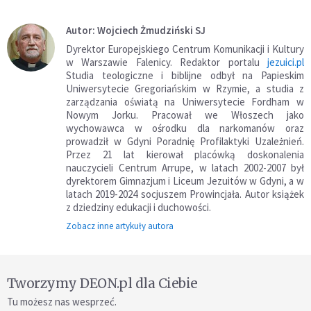
Autor: Wojciech Żmudziński SJ
Dyrektor Europejskiego Centrum Komunikacji i Kultury
w Warszawie Falenicy. Redaktor portalu
jezuici.pl
Studia teologiczne i biblijne odbył na Papieskim
Uniwersytecie Gregoriańskim w Rzymie, a studia z
zarządzania oświatą na Uniwersytecie Fordham w
Nowym Jorku. Pracował we Włoszech jako
wychowawca w ośrodku dla narkomanów oraz
prowadził w Gdyni Poradnię Profilaktyki Uzależnień.
Przez 21 lat kierował placówką doskonalenia
nauczycieli Centrum Arrupe, w latach 2002-2007 był
dyrektorem Gimnazjum i Liceum Jezuitów w Gdyni, a w
latach 2019-2024 socjuszem Prowincjała. Autor książek
z dziedziny edukacji i duchowości.
Zobacz inne artykuły autora
Tworzymy DEON.pl dla Ciebie
Tu możesz nas wesprzeć.