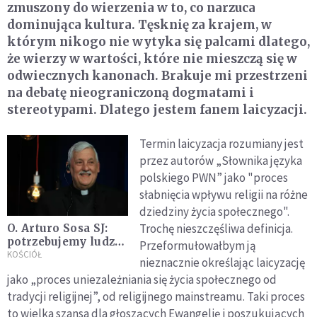
zmuszony do wierzenia w to, co narzuca
dominująca kultura. Tęsknię za krajem, w
którym nikogo nie wytyka się palcami dlatego,
że wierzy w wartości, które nie mieszczą się w
odwiecznych kanonach. Brakuje mi przestrzeni
na debatę nieograniczoną dogmatami i
stereotypami. Dlatego jestem fanem laicyzacji.
Termin laicyzacja rozumiany jest
przez autorów „Słownika języka
polskiego PWN” jako "proces
słabnięcia wpływu religii na różne
dziedziny życia społecznego".
Trochę nieszczęśliwa definicja.
O. Arturo Sosa SJ:
potrzebujemy ludzi z
Przeformułowałbym ją
pasją do Ewangelii i
KOŚCIÓŁ
nieznacznie określając laicyzację
miłością do Jezusa
jako „proces uniezależniania się życia społecznego od
tradycji religijnej”, od religijnego mainstreamu. Taki proces
to wielka szansa dla głoszących Ewangelię i poszukujących