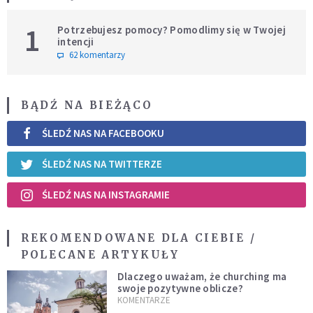
1
Potrzebujesz pomocy? Pomodlimy się w Twojej
intencji
62 komentarzy
BĄDŹ NA BIEŻĄCO
ŚLEDŹ NAS NA FACEBOOKU
ŚLEDŹ NAS NA TWITTERZE
ŚLEDŹ NAS NA INSTAGRAMIE
REKOMENDOWANE DLA CIEBIE /
POLECANE ARTYKUŁY
Dlaczego uważam, że churching ma
swoje pozytywne oblicze?
KOMENTARZE