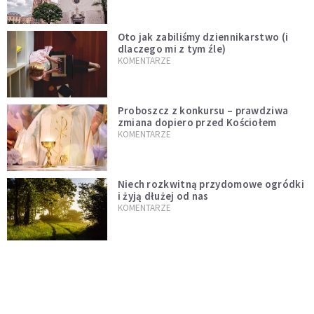
Oto jak zabiliśmy dziennikarstwo (i
dlaczego mi z tym źle)
KOMENTARZE
Proboszcz z konkursu – prawdziwa
zmiana dopiero przed Kościołem
KOMENTARZE
Niech rozkwitną przydomowe ogródki
i żyją dłużej od nas
KOMENTARZE
Czy polska tradycja zabija żywą wiarę?
Kościół to nie punkt usługowy
KOMENTARZE