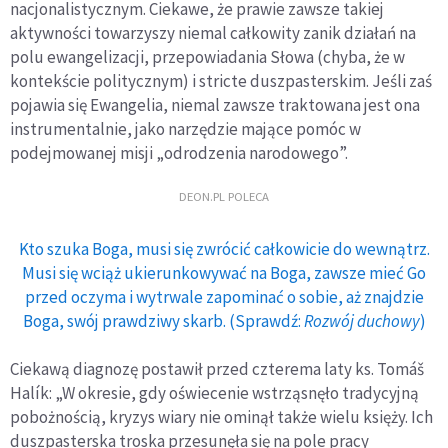
nacjonalistycznym. Ciekawe, że prawie zawsze takiej
aktywności towarzyszy niemal całkowity zanik działań na
polu ewangelizacji, przepowiadania Słowa (chyba, że w
kontekście politycznym) i stricte duszpasterskim. Jeśli zaś
pojawia się Ewangelia, niemal zawsze traktowana jest ona
instrumentalnie, jako narzędzie mające pomóc w
podejmowanej misji „odrodzenia narodowego”.
DEON.PL POLECA
Kto szuka Boga, musi się zwrócić całkowicie do wewnątrz.
Musi się wciąż ukierunkowywać na Boga, zawsze mieć Go
przed oczyma i wytrwale zapominać o sobie, aż znajdzie
Boga, swój prawdziwy skarb. (Sprawdź:
Rozwój duchowy
)
Ciekawą diagnozę postawił przed czterema laty ks. Tomáš
Halík: „W okresie, gdy oświecenie wstrząsnęło tradycyjną
pobożnością, kryzys wiary nie ominął także wielu księży. Ich
duszpasterska troska przesunęła się na pole pracy