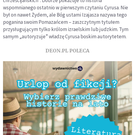
chrześcijańskich”. Dobrze pokazuje to historia
wspomnianego ostatnio w pierwszym czytaniu Cyrusa. Nie
był on nawet Żydem, ale Bóg ustami Izajasza nazywa tego
poganina swoim Pomazańcem – zaszczytnym tytułem
przysługującym tylko królom izraelskim lub judzkim. Tym
samym „autoryzuje” władzę Cyrusa boskim autorytetem.
DEON.PL POLECA