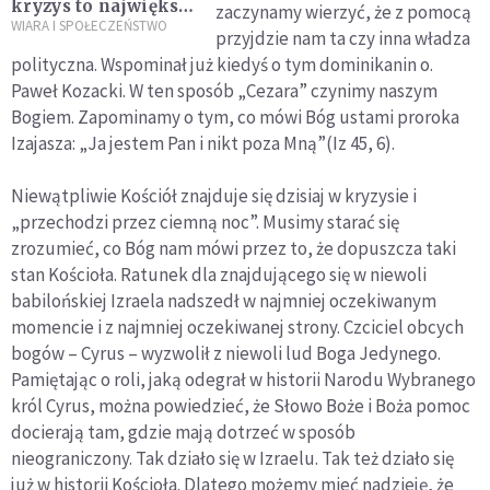
kryzys to największe
zaczynamy wierzyć, że z pomocą
wyzwanie naszych
WIARA I SPOŁECZEŃSTWO
przyjdzie nam ta czy inna władza
czasów
polityczna. Wspominał już kiedyś o tym dominikanin o.
Paweł Kozacki. W ten sposób „Cezara” czynimy naszym
Bogiem. Zapominamy o tym, co mówi Bóg ustami proroka
Izajasza: „Ja jestem Pan i nikt poza Mną”(Iz 45, 6).
Niewątpliwie Kościół znajduje się dzisiaj w kryzysie i
„przechodzi przez ciemną noc”. Musimy starać się
zrozumieć, co Bóg nam mówi przez to, że dopuszcza taki
stan Kościoła. Ratunek dla znajdującego się w niewoli
babilońskiej Izraela nadszedł w najmniej oczekiwanym
momencie i z najmniej oczekiwanej strony. Czciciel obcych
bogów – Cyrus – wyzwolił z niewoli lud Boga Jedynego.
Pamiętając o roli, jaką odegrał w historii Narodu Wybranego
król Cyrus, można powiedzieć, że Słowo Boże i Boża pomoc
docierają tam, gdzie mają dotrzeć w sposób
nieograniczony. Tak działo się w Izraelu. Tak też działo się
już w historii Kościoła. Dlatego możemy mieć nadzieję, że