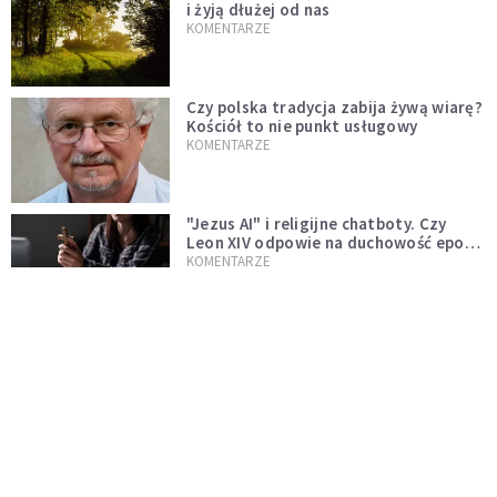
i żyją dłużej od nas
KOMENTARZE
Czy polska tradycja zabija żywą wiarę?
Kościół to nie punkt usługowy
KOMENTARZE
"Jezus AI" i religijne chatboty. Czy
Leon XIV odpowie na duchowość epoki
sztucznej inteligencji?
KOMENTARZE
AI wyręcza nas i zabiera pracę. Mimo to
ludzkie myślenie nie przestaje być w
cenie
KOMENTARZE
Pół internetu płacze. Kto nam zastąpi
Łukasza Litewkę?
KOMENTARZE