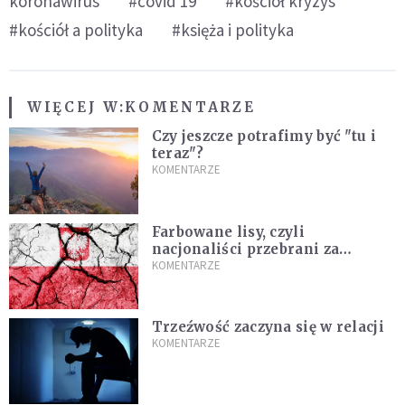
koronawirus
#covid 19
#kościół kryzys
#kościół a polityka
#księża i polityka
WIĘCEJ W:
KOMENTARZE
Czy jeszcze potrafimy być "tu i
teraz"?
KOMENTARZE
Farbowane lisy, czyli
nacjonaliści przebrani za
chrześcijan
KOMENTARZE
Trzeźwość zaczyna się w relacji
KOMENTARZE