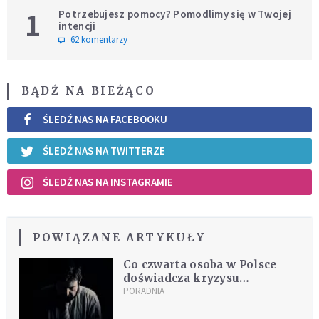
1
Potrzebujesz pomocy? Pomodlimy się w Twojej
intencji
62 komentarzy
BĄDŹ NA BIEŻĄCO
ŚLEDŹ NAS NA FACEBOOKU
ŚLEDŹ NAS NA TWITTERZE
ŚLEDŹ NAS NA INSTAGRAMIE
POWIĄZANE ARTYKUŁY
Co czwarta osoba w Polsce
doświadcza kryzysu
psychicznego. "To może być
PORADNIA
twój sąsiad"