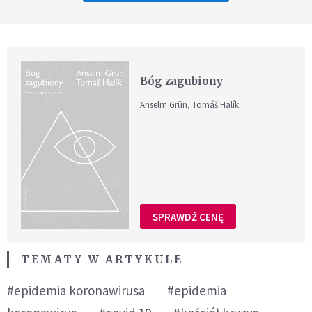
Bóg zagubiony
Anselm Grün, Tomáš Halík
SPRAWDŹ CENĘ
TEMATY W ARTYKULE
#epidemia koronawirusa
#epidemia