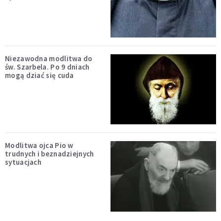
Niezawodna modlitwa do
św. Szarbela. Po 9 dniach
mogą dziać się cuda
Modlitwa ojca Pio w
trudnych i beznadziejnych
sytuacjach