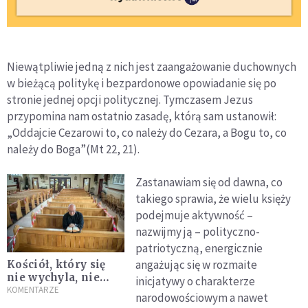
Niewątpliwie jedną z nich jest zaangażowanie duchownych
w bieżącą politykę i bezpardonowe opowiadanie się po
stronie jednej opcji politycznej. Tymczasem Jezus
przypomina nam ostatnio zasadę, którą sam ustanowił:
„Oddajcie Cezarowi to, co należy do Cezara, a Bogu to, co
należy do Boga”(Mt 22, 21).
Zastanawiam się od dawna, co
takiego sprawia, że wielu księży
podejmuje aktywność –
nazwijmy ją – polityczno-
patriotyczną, energicznie
angażując się w rozmaite
Kościół, który się
nie wychyla, nie
inicjatywy o charakterze
przetrwa
KOMENTARZE
narodowościowym a nawet