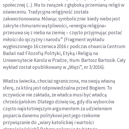
społecznej (...). Ma to związek z głęboką przemianą religii w
oświeceniu. Tradycyjna religijność została
zakwestionowana. Mówiąc symbolicznie: kiedy niebo jest
zakryte chmurami wątpliwości, «energia religijna»
przesuwa się z nieba na ziemię – często przyjmując postać
miłości do ojczyzny i narodu” (Fragment wykładu
wygłoszonego 16 czerwca 2016 r. podczas otwarcia Centrum
Badań nad Filozofią Polityki, Etyką i Religią na
Uniwersytecie Karola w Pradze, tłum. Bartosz Bartosik. Cały
wykład został opublikowany w „Więzi”, nr 3/2016).
Władza świecka, chociaż ograniczona, ma swoją własną
sferę, za którą jest odpowiedzialna przed Bogiem. To
oczywiście nie zakłada, że władca musi być władcą
chrześcijańskim. Dlatego dziwię się, gdy dla wyborców
często najistotniejszym argumentem za udzieleniem
poparcia danemu politykowi jest jego rzekome
przywiązanie do „wiary katolickiej i wartości