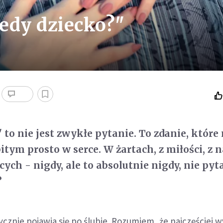
iedy dziecko?"
 to nie jest zwykłe pytanie. To zdanie, które
tym prosto w serce. W żartach, z miłości, z n
cych - nigdy, ale to absolutnie nigdy, nie pyta
?
cznie pojawia się po ślubie. Rozumiem, że najczęściej w