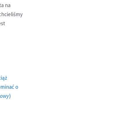
ta na
 chcieliśmy
est
ciąż
ominać o
howy
)