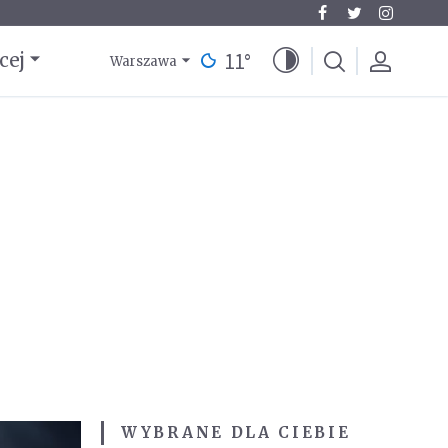
11
°
cej
Warszawa
WYBRANE DLA CIEBIE