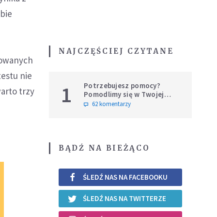
obie
NAJCZĘŚCIEJ CZYTANE
anowanych
testu nie
Potrzebujesz pomocy?
1
arto trzy
Pomodlimy się w Twojej
intencji
62 komentarzy
BĄDŹ NA BIEŻĄCO
ŚLEDŹ NAS NA FACEBOOKU
ŚLEDŹ NAS NA TWITTERZE