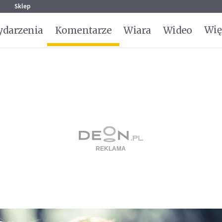
g
Sklep
Wię
darzenia
Komentarze
Wiara
Wideo