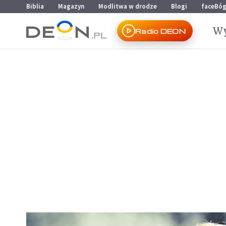
Przejdź do menu głównego
Przejdź do treści
Biblia
Magazyn
Modlitwa w drodze
Blogi
faceBó
Wy
Radio DEON