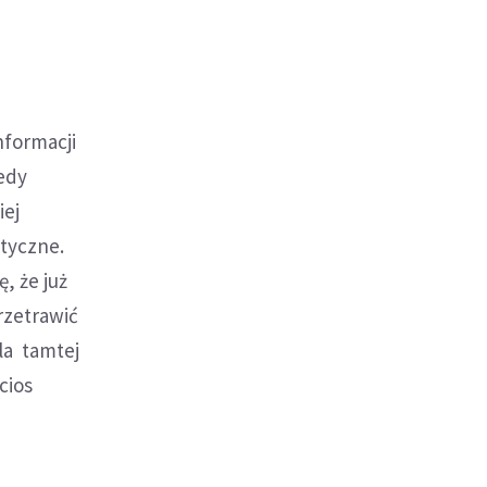
nformacji
iedy
iej
atyczne.
, że już
rzetrawić
dla tamtej
cios