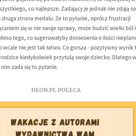
ystkiego, co najlepsze. Zadający je jednak nie zdają s
 druga strona medalu. Że to pytanie, oprócz frustracji
aniem się w nie swoje sprawy, może budzić wielki ból i
Mimo tego, co sugerowałyby doniesienia o ilości niepl
o wcale nie jest tak łatwo. Co gorsza - pozytywny wynik 
rodzice kiedykolwiek przytulą swoje dziecko. Dlatego w
 nim zada się to pytanie.
DEON.PL POLECA