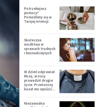
Potrzebujesz
pomocy?
Pomodlimy się w
Twojej intencji
Skuteczna
modlitwa w
sprawach trudnych
i beznadziejnych
W dzień odprawiał
Mszę, w nocy
prowadził drugie
życie. Przełożony
kazał mu opuścić
zakon
Niezawodna