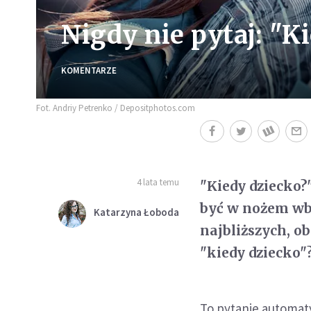
Nigdy nie pytaj: "K
KOMENTARZE
Fot. Andriy Petrenko / Depositphotos.com
4 lata temu
"Kiedy dziecko?"
być w nożem wbi
Katarzyna Łoboda
najbliższych, ob
"kiedy dziecko"
To pytanie automaty