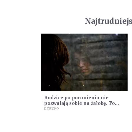
Najtrudniej
Rodzice po poronieniu nie
pozwalają sobie na żałobę. To
błąd
DZIECKO