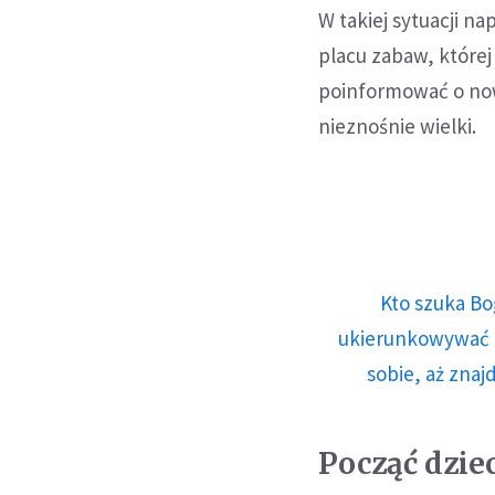
W takiej sytuacji n
placu zabaw, której
poinformować o nowy
nieznośnie wielki.
Kto szuka Bo
ukierunkowywać n
sobie, aż znaj
Począć dziec