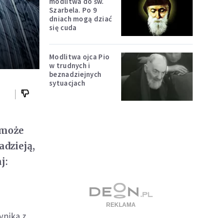
modlitwa do św.
Szarbela. Po 9
dniach mogą dziać
się cuda
Modlitwa ojca Pio
w trudnych i
beznadziejnych
sytuacjach
 może
adzieją,
j:
ynika z