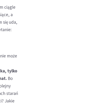
m ciągle
iące, a
m się uda,
ytanie:
 nie może
ka, tylko
mat.
Bo
kolejny
ach starań
i? Jakie