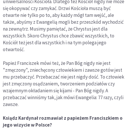
uniwersalności Kościoła. Dlatego też Kościół nigdy nie może
się okopywać czy zamykać. Drzwi Kościoła muszą być
otwarte nie tylko po to, aby każdy mógł tam wejść, ale
także, abyśmy z Ewangelią mogli bez przeszkód wychodzić
na zewnątrz. Musimy pamiętać, że Chrystus jest dla
wszystkich. Skoro Chrystus chce zbawić wszystkich, to
Kościół też jest dla wszystkich i na tym polega jego
otwartość.
Papież Franciszek mówi też, że Pan Bóg nigdy nie jest
"zmęczony", zniechęcony człowiekiem i zawsze gotów jest
mu przebaczyć. Przebaczać nie jest nigdy dość. To człowiek
jest zmęczony osądzaniem, tworzeniem podziałów czy
wzajemnym okładaniem się kijami - Pan Bóg nigdy. A
przebaczać winniśmy tak, jak mówi Ewangelia: 77 razy, czyli
zawsze.
Ksiądz Kardynał rozmawiał z papieżem Franciszkiem o
jego wizycie w Polsce?