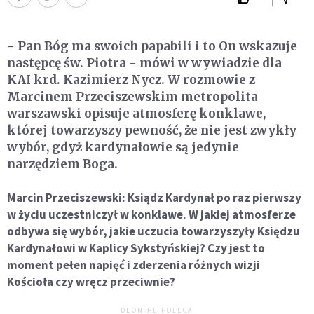
- Pan Bóg ma swoich papabili i to On wskazuje
następcę św. Piotra - mówi w wywiadzie dla
KAI krd. Kazimierz Nycz. W rozmowie z
Marcinem Przeciszewskim metropolita
warszawski opisuje atmosferę konklawe,
której towarzyszy pewność, że nie jest zwykły
wybór, gdyż kardynałowie są jedynie
narzędziem Boga.
Marcin Przeciszewski: Ksiądz Kardynał po raz pierwszy
w życiu uczestniczył w konklawe. W jakiej atmosferze
odbywa się wybór, jakie uczucia towarzyszyły Księdzu
Kardynałowi w Kaplicy Sykstyńskiej? Czy jest to
moment pełen napięć i zderzenia różnych wizji
Kościoła czy wręcz przeciwnie?
DEON.PL POLECA