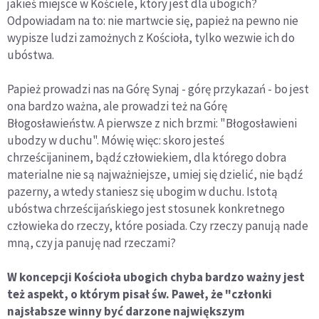
jakieś miejsce w Kościele, który jest dla ubogich?
Odpowiadam na to: nie martwcie się, papież na pewno nie
wypisze ludzi zamożnych z Kościoła, tylko wezwie ich do
ubóstwa.
Papież prowadzi nas na Górę Synaj - górę przykazań - bo jest
ona bardzo ważna, ale prowadzi też na Górę
Błogosławieństw. A pierwsze z nich brzmi: "Błogosławieni
ubodzy w duchu". Mówię więc: skoro jesteś
chrześcijaninem, bądź człowiekiem, dla którego dobra
materialne nie są najważniejsze, umiej się dzielić, nie bądź
pazerny, a wtedy staniesz się ubogim w duchu. Istotą
ubóstwa chrześcijańskiego jest stosunek konkretnego
człowieka do rzeczy, które posiada. Czy rzeczy panują nade
mną, czy ja panuję nad rzeczami?
W koncepcji Kościoła ubogich chyba bardzo ważny jest
też aspekt, o którym pisał św. Paweł, że "członki
najsłabsze winny być darzone największym