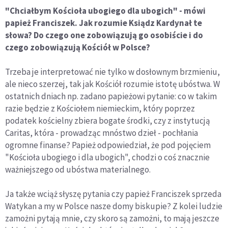
"Chciałbym Kościoła ubogiego dla ubogich" - mówi
papież Franciszek. Jak rozumie Ksiądz Kardynał te
słowa? Do czego one zobowiązują go osobiście i do
czego zobowiązują Kościół w Polsce?
Trzeba je interpretować nie tylko w dosłownym brzmieniu,
ale nieco szerzej, tak jak Kościół rozumie istotę ubóstwa. W
ostatnich dniach np. zadano papieżowi pytanie: co w takim
razie będzie z Kościołem niemieckim, który poprzez
podatek kościelny zbiera bogate środki, czy z instytucją
Caritas, która - prowadząc mnóstwo dzieł - pochłania
ogromne finanse? Papież odpowiedział, że pod pojęciem
"Kościoła ubogiego i dla ubogich", chodzi o coś znacznie
ważniejszego od ubóstwa materialnego.
Ja także wciąż słyszę pytania czy papież Franciszek sprzeda
Watykan a my w Polsce nasze domy biskupie? Z kolei ludzie
zamożni pytają mnie, czy skoro są zamożni, to mają jeszcze