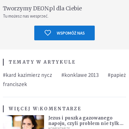
Tworzymy DEON.pl dla Ciebie
Tu możesz nas wesprzeć.
WSPOMÓŻ NAS
TEMATY W ARTYKULE
#kard kazimierz nycz
#konklawe 2013
#papież
franciszek
WIĘCEJ W:
KOMENTARZE
Jezus i puszka gazowanego
napoju, czyli problem nie tylko
techniczny
KOMENTARZE