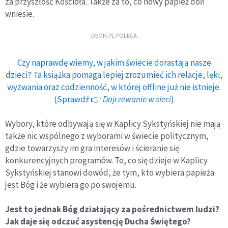
za przyszłość Kościoła. Także za to, co nowy papież doń
wniesie.
DEON.PL POLECA
Czy naprawdę wiemy, w jakim świecie dorastają nasze
dzieci? Ta książka pomaga lepiej zrozumieć ich relacje, lęki,
wyzwania oraz codzienność, w której offline już nie istnieje.
(Sprawdź 👉
Dojrzewanie w sieci
)
Wybory, które odbywają się w Kaplicy Sykstyńskiej nie mają
także nic wspólnego z wyborami w świecie politycznym,
gdzie towarzyszy im gra interesów i ścieranie się
konkurencyjnych programów. To, co się dzieje w Kaplicy
Sykstyńskiej stanowi dowód, że tym, kto wybiera papieża
jest Bóg i że wybiera go po swojemu.
Jest to jednak Bóg działający za pośrednictwem ludzi?
Jak daje się odczuć asystencję Ducha Świętego?