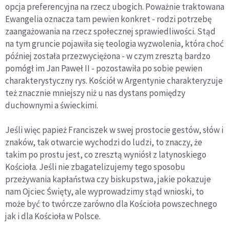
opcja preferencyjna na rzecz ubogich. Poważnie traktowana
Ewangelia oznacza tam pewien konkret - rodzi potrzebę
zaangażowania na rzecz społecznej sprawiedliwości. Stąd
na tym gruncie pojawiła się teologia wyzwolenia, która choć
później została przezwyciężona - w czym zresztą bardzo
pomógł im Jan Paweł II - pozostawiła po sobie pewien
charakterystyczny rys. Kościół w Argentynie charakteryzuje
też znacznie mniejszy niż u nas dystans pomiędzy
duchownymi a świeckimi.
Jeśli więc papież Franciszek w swej prostocie gestów, słów i
znaków, tak otwarcie wychodzi do ludzi, to znaczy, że
takim po prostu jest, co zresztą wyniósł z latynoskiego
Kościoła. Jeśli nie zbagatelizujemy tego sposobu
przeżywania kapłaństwa czy biskupstwa, jakie pokazuje
nam Ojciec Święty, ale wyprowadzimy stąd wnioski, to
może być to twórcze zarówno dla Kościoła powszechnego
jak i dla Kościoła w Polsce.