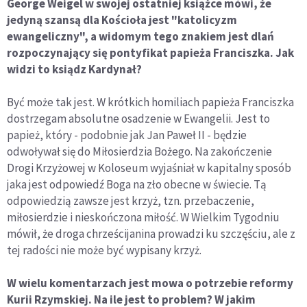
George Weigel w swojej ostatniej książce mówi, że
jedyną szansą dla Kościoła jest "katolicyzm
ewangeliczny", a widomym tego znakiem jest dlań
rozpoczynający się pontyfikat papieża Franciszka. Jak
widzi to ksiądz Kardynał?
Być może tak jest. W krótkich homiliach papieża Franciszka
dostrzegam absolutne osadzenie w Ewangelii. Jest to
papież, który - podobnie jak Jan Paweł II - będzie
odwoływał się do Miłosierdzia Bożego. Na zakończenie
Drogi Krzyżowej w Koloseum wyjaśniał w kapitalny sposób
jaka jest odpowiedź Boga na zło obecne w świecie. Tą
odpowiedzią zawsze jest krzyż, tzn. przebaczenie,
miłosierdzie i nieskończona miłość. W Wielkim Tygodniu
mówił, że droga chrześcijanina prowadzi ku szczęściu, ale z
tej radości nie może być wypisany krzyż.
W wielu komentarzach jest mowa o potrzebie reformy
Kurii Rzymskiej. Na ile jest to problem? W jakim