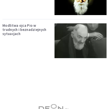
Modlitwa ojca Pio w
trudnych i beznadziejnych
sytuacjach