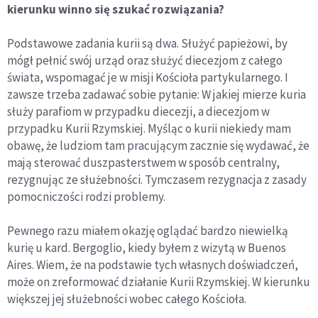
kierunku winno się szukać rozwiązania?
Podstawowe zadania kurii są dwa. Służyć papieżowi, by
mógł pełnić swój urząd oraz służyć diecezjom z całego
świata, wspomagać je w misji Kościoła partykularnego. I
zawsze trzeba zadawać sobie pytanie: W jakiej mierze kuria
służy parafiom w przypadku diecezji, a diecezjom w
przypadku Kurii Rzymskiej. Myśląc o kurii niekiedy mam
obawę, że ludziom tam pracującym zacznie się wydawać, że
mają sterować duszpasterstwem w sposób centralny,
rezygnując ze służebności. Tymczasem rezygnacja z zasady
pomocniczości rodzi problemy.
Pewnego razu miałem okazję oglądać bardzo niewielką
kurię u kard. Bergoglio, kiedy byłem z wizytą w Buenos
Aires. Wiem, że na podstawie tych własnych doświadczeń,
może on zreformować działanie Kurii Rzymskiej. W kierunku
większej jej służebności wobec całego Kościoła.