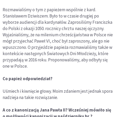
Rozmawialiśmy o tym z papieżem wspólnie z kard.
Stanisławem Dziwiszem. Było to w czasie drugiej po
wyborze audiencji dla kardynałów. Zaprosiliśmy Franciszka
do Polski z okazji 1050. rocznicy chrztu naszej ojczyzny.
Wyjaśnialiśmy, że na milenium chrześcijaństwa w Polsce nie
mógł przyjechać Paweł VI, choć był zaproszony, ale go nie
wpuszczono. O przyjeździe papieża rozmawialiśmy także w
kontekście następnych Światowych Dni Młodzieży, które
przypadają w 2016 roku. Proponowaliśmy, aby odbyły się
one w Polsce.
Co papież odpowiedział?
Uśmiech i kiwnięcie głowy. Moim zdaniem jest jednak spora
nadzieja na takie rozwiązanie.
A co z kanonizacją Jana Pawła II? Wcześniej mówiło się
o możliwości kanonizacji w październiku br.?