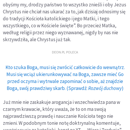
obyśmy my, drodzy państwo to wszystko znieśli i oby Jezus
Chrystus nie chciał nas ukarać za to, jak dzisiaj odnosimy się
do tradycji Kościoła katolickiego i jego Matki, i tego
wszystkiego, co w Kościele święte”. Bo przecież Matka,
według religii przez niego wyznawanej, nigdy by nas nie
skrzywdziła, ale Chrystus już tak.
DEON.PL POLECA
Kto szuka Boga, musi się zwrócić całkowicie do wewnątrz.
Musi się wciąż ukierunkowywać na Boga, zawsze mieć Go
przed oczyma i wytrwale zapominać o sobie, aż znajdzie
Boga, swój prawdziwy skarb. (Sprawdź:
Rozwój duchowy
)
Już mnie nie zaskakuje arogancja i wszechwiedza pana w
czarnym krawacie, który uważa, że to on ma swoją
najprawdziwszą prawdę i nauczanie Kościoła tego nie
zmieni. W podobnym tonie notę doktrynalną komentuje,