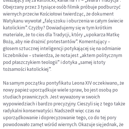
uważający się za katolicki, kanał na YT – „Wiara i Tradycja”.
Obejrzany przez 3 tysiące osób filmik próbuje podburzyć
wiernych przeciw Kościołowi twierdząc, że dokument
Watykanu wywołał „falę szoku i oburzenia w całym świecie
katolickim”. Czyżby? Dowiadujemy się w tym krótkim
materiale, że to cios dla Tradycji, który „upokarza Matkę
Bożą, aby nie drażnić protestantów”. Komentujący –
głosem sztucznej inteligencji potykającej się na odmianie
liczebników – stwierdza, że nota jest „aktem politycznym
pod płaszczykiem teologii” i dotyka „samej istoty
tożsamości katolickiej”.
Na samym początku pontyfikatu Leona XIV oczekiwano, że
nowy papież uporządkuje wiele spraw, bo jest osobą po
studiach prawniczych. Jest wyważony w swoich
wypowiedziach i bardzo precyzyjny. Cieszyli się z tego także
radykalni konserwatyści. Nadszedł więc czas na
uporządkowanie i doprecyzowanie tego, co do tej pory
powodowało zamęt wśród wiernych. Okazuje się jednak, że