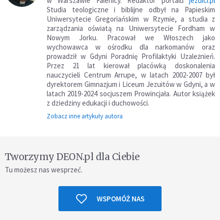
w Warszawie Falenicy. Redaktor portalu
jezuici.pl
Studia teologiczne i biblijne odbył na Papieskim
Uniwersytecie Gregoriańskim w Rzymie, a studia z
zarządzania oświatą na Uniwersytecie Fordham w
Nowym Jorku. Pracował we Włoszech jako
wychowawca w ośrodku dla narkomanów oraz
prowadził w Gdyni Poradnię Profilaktyki Uzależnień.
Przez 21 lat kierował placówką doskonalenia
nauczycieli Centrum Arrupe, w latach 2002-2007 był
dyrektorem Gimnazjum i Liceum Jezuitów w Gdyni, a w
latach 2019-2024 socjuszem Prowincjała. Autor książek
z dziedziny edukacji i duchowości.
Zobacz inne artykuły autora
Tworzymy DEON.pl dla Ciebie
Tu możesz nas wesprzeć.
WSPOMÓŻ NAS