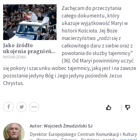
Zachęcam do przeczytania
całego dokumentu, który
ukazuje wyjątkowość Maryi w
historii Kościoła. Jej Boże
macierzyństwo „rodzi się z
całkowitego daru z siebie oraz z
Jako źródło
ukojenia pragnień i
powołania do służby tajemnicy”
znoszenia trudów
WYDARZENIA
(36). Od Maryi powinniśmy uczyć
codzienności Leon
się pokory i szacunku wobec tajemnicy, jaką jest i na zawsze
XIV wskazał Paschę
pozostanie jedyny Bóg i Jego jedyny pośrednik Jezus
Chrystus.
Autor: Wojciech Żmudziński SJ
Dyrektor Europejskiego Centrum Komunikacji i Kultury