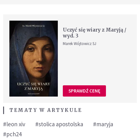
Uczyć się wiary z Maryją /
wyd. 3
Marek Wójtowicz SJ
SPRAWDŹ CENĘ
TEMATY W ARTYKULE
#leon xiv
#stolica apostolska
#maryja
#pch24