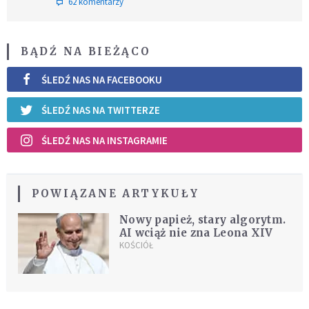
62 komentarzy
BĄDŹ NA BIEŻĄCO
ŚLEDŹ NAS NA FACEBOOKU
ŚLEDŹ NAS NA TWITTERZE
ŚLEDŹ NAS NA INSTAGRAMIE
POWIĄZANE ARTYKUŁY
Nowy papież, stary algorytm.
AI wciąż nie zna Leona XIV
KOŚCIÓŁ