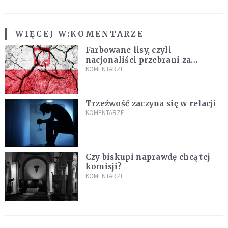
WIĘCEJ W:
KOMENTARZE
Farbowane lisy, czyli
nacjonaliści przebrani za
chrześcijan
KOMENTARZE
Trzeźwość zaczyna się w relacji
KOMENTARZE
Czy biskupi naprawdę chcą tej
komisji?
KOMENTARZE