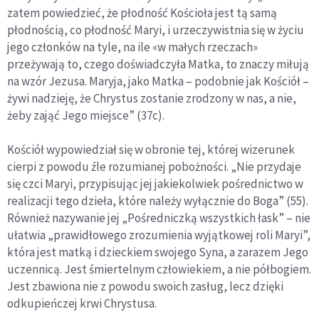
zatem powiedzieć, że płodność Kościoła jest tą samą
płodnością, co płodność Maryi, i urzeczywistnia się w życiu
jego członków na tyle, na ile «w małych rzeczach»
przeżywają to, czego doświadczyła Matka, to znaczy miłują
na wzór Jezusa. Maryja, jako Matka – podobnie jak Kościół –
żywi nadzieję, że Chrystus zostanie zrodzony w nas, a nie,
żeby zająć Jego miejsce” (37c).
Kościół wypowiedział się w obronie tej, której wizerunek
cierpi z powodu źle rozumianej pobożności. „Nie przydaje
się czci Maryi, przypisując jej jakiekolwiek pośrednictwo w
realizacji tego dzieła, które należy wyłącznie do Boga” (55).
Również nazywanie jej „Pośredniczką wszystkich łask” – nie
ułatwia „prawidłowego zrozumienia wyjątkowej roli Maryi”,
która jest matką i dzieckiem swojego Syna, a zarazem Jego
uczennicą. Jest śmiertelnym człowiekiem, a nie półbogiem.
Jest zbawiona nie z powodu swoich zasług, lecz dzięki
odkupieńczej krwi Chrystusa.