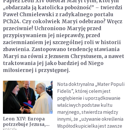
Papież Leon XIV odebrał Maryi tytuł, którym
„obdarzała ją katolicka pobożność” – twierdzi
Paweł Chmielewski z radykalnego portalu
PCh24. Czy cokolwiek Maryi odebrano? Wręcz
przeciwnie! Uchroniono Maryję przed
przypisywaniem jej nieprawdy, przed
zaciemnianiem jej szczególnej roli w historii
zbawienia. Zastopowano tendencję stawiania
Maryi na równi z Jezusem Chrystusem, a nawet
traktowania jej jako bardziej od Niego
miłosiernej i przystępnej.
Nota doktrynalna „Mater Populi
Fidelis”, której celem jest
pogłębienie i uporządkowanie
właściwych podstaw kultu
maryjnego, stwierdza między
innymi, że „używanie określenia
Leon XIV: Europa
potrzebuje Jezusa,
Współodkupicielka jest zawsze
On jest jej drogą i
KOŚCIÓŁ