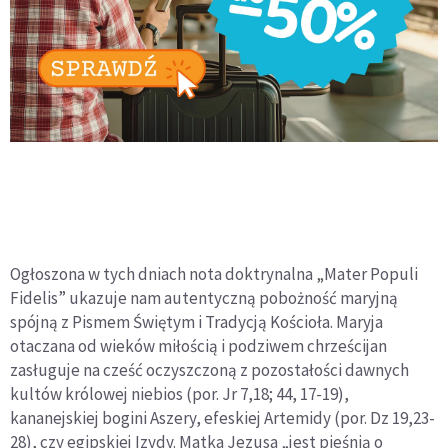
Ogłoszona w tych dniach nota doktrynalna „Mater Populi
Fidelis” ukazuje nam autentyczną pobożność maryjną
spójną z Pismem Świętym i Tradycją Kościoła. Maryja
otaczana od wieków miłością i podziwem chrześcijan
zasługuje na cześć oczyszczoną z pozostałości dawnych
kultów królowej niebios (por. Jr 7,18; 44, 17-19),
kananejskiej bogini Aszery, efeskiej Artemidy (por. Dz 19,23-
28), czy egipskiej Izydy. Matka Jezusa „jest pieśnią o