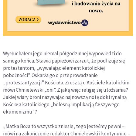
Wysłuchałem jego niemal półgodzinnej wypowiedzi do
samego końca. Stawia papieżowi zarzut, że podlizuje się
protestantom, „wywalając element katolickiej
pobożności”. Oskarża go o przeprowadzanie
„protestantyzacji” Kościoła. Zresztą o Kościele katolickim
mówi Chmielewski „oni”. Z jaką więc religią się utożsamia?
Jakiej wiary broni nazywając najnowszą notę doktrynalną
Kościoła katolickiego „bolesną implikacją fałszywego
ekumenizmu”?
„Matka Boża to wszystko zniesie, tego jesteśmy pewni –
mówi na zakończenie redaktor Chmielewski i kontynuuje –