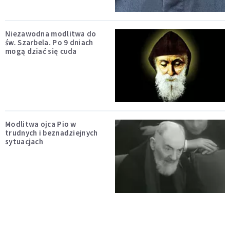
Niezawodna modlitwa do
św. Szarbela. Po 9 dniach
mogą dziać się cuda
Modlitwa ojca Pio w
trudnych i beznadziejnych
sytuacjach