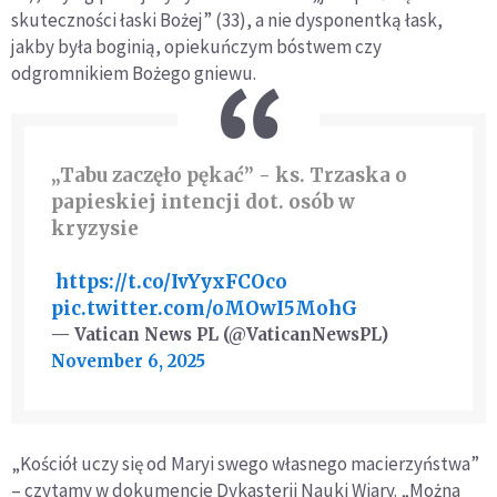
skuteczności łaski Bożej” (33), a nie dysponentką łask,
jakby była boginią, opiekuńczym bóstwem czy
odgromnikiem Bożego gniewu.
„Tabu zaczęło pękać” - ks. Trzaska o
papieskiej intencji dot. osób w
kryzysie
️
https://t.co/IvYyxFCOco
pic.twitter.com/oMOwI5MohG
— Vatican News PL (@VaticanNewsPL)
November 6, 2025
„Kościół uczy się od Maryi swego własnego macierzyństwa”
– czytamy w dokumencie Dykasterii Nauki Wiary. „Można