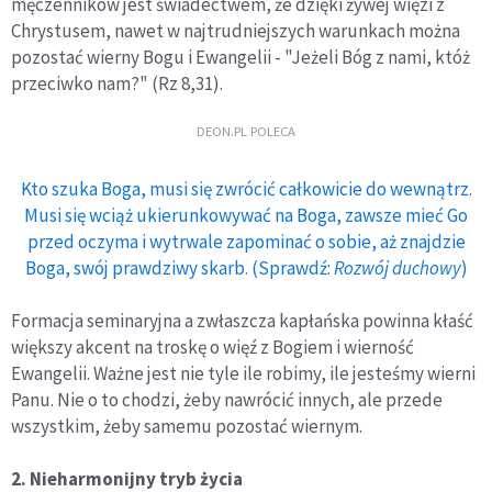
męczenników jest świadectwem, że dzięki żywej więzi z
Chrystusem, nawet w najtrudniejszych warunkach można
pozostać wierny Bogu i Ewangelii - "Jeżeli Bóg z nami, któż
przeciwko nam?" (Rz 8,31).
DEON.PL POLECA
Kto szuka Boga, musi się zwrócić całkowicie do wewnątrz.
Musi się wciąż ukierunkowywać na Boga, zawsze mieć Go
przed oczyma i wytrwale zapominać o sobie, aż znajdzie
Boga, swój prawdziwy skarb. (Sprawdź:
Rozwój duchowy
)
Formacja seminaryjna a zwłaszcza kapłańska powinna kłaść
większy akcent na troskę o więź z Bogiem i wierność
Ewangelii. Ważne jest nie tyle ile robimy, ile jesteśmy wierni
Panu. Nie o to chodzi, żeby nawrócić innych, ale przede
wszystkim, żeby samemu pozostać wiernym.
2. Nieharmonijny tryb życia