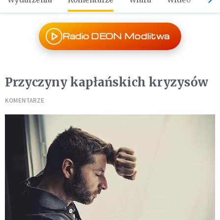
Radio DEON Modlitwa
Przyczyny kapłańskich kryzysów
KOMENTARZE