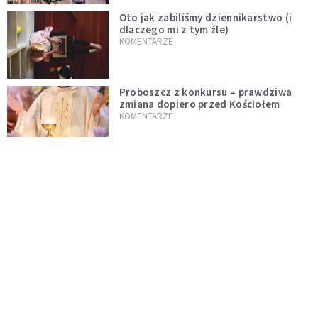
Oto jak zabiliśmy dziennikarstwo (i
dlaczego mi z tym źle)
KOMENTARZE
Proboszcz z konkursu – prawdziwa
zmiana dopiero przed Kościołem
KOMENTARZE
Niech rozkwitną przydomowe ogródki
i żyją dłużej od nas
KOMENTARZE
Czy polska tradycja zabija żywą wiarę?
Kościół to nie punkt usługowy
KOMENTARZE
"Jezus AI" i religijne chatboty. Czy