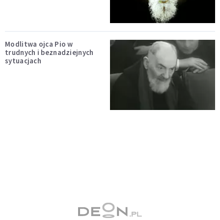
Modlitwa ojca Pio w
trudnych i beznadziejnych
sytuacjach