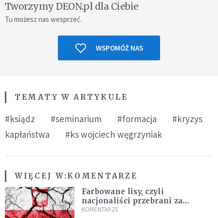
Tworzymy DEON.pl dla Ciebie
Tu możesz nas wesprzeć.
WSPOMÓŻ NAS
TEMATY W ARTYKULE
#ksiądz
#seminarium
#formacja
#kryzys
kapłaństwa
#ks wojciech węgrzyniak
WIĘCEJ W:
KOMENTARZE
Farbowane lisy, czyli
nacjonaliści przebrani za
chrześcijan
KOMENTARZE