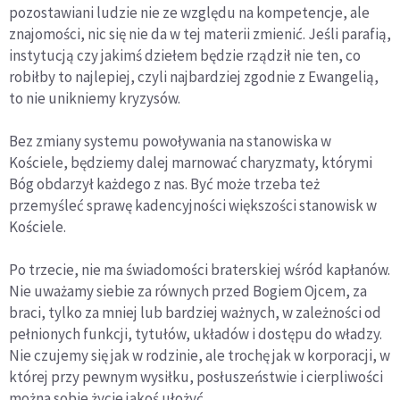
pozostawiani ludzie nie ze względu na kompetencje, ale
znajomości, nic się nie da w tej materii zmienić. Jeśli parafią,
instytucją czy jakimś dziełem będzie rządził nie ten, co
robiłby to najlepiej, czyli najbardziej zgodnie z Ewangelią,
to nie unikniemy kryzysów.
Bez zmiany systemu powoływania na stanowiska w
Kościele, będziemy dalej marnować charyzmaty, którymi
Bóg obdarzył każdego z nas. Być może trzeba też
przemyśleć sprawę kadencyjności większości stanowisk w
Kościele.
Po trzecie, nie ma świadomości braterskiej wśród kapłanów.
Nie uważamy siebie za równych przed Bogiem Ojcem, za
braci, tylko za mniej lub bardziej ważnych, w zależności od
pełnionych funkcji, tytułów, układów i dostępu do władzy.
Nie czujemy się jak w rodzinie, ale trochę jak w korporacji, w
której przy pewnym wysiłku, posłuszeństwie i cierpliwości
można sobie życie jakoś ułożyć.