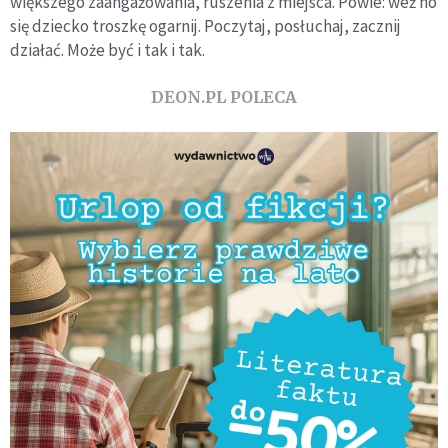
większego zaangażowania, ruszenia z miejsca. Powie: weź no
się dziecko troszkę ogarnij. Poczytaj, posłuchaj, zacznij
działać. Może być i tak i tak.
DEON.PL POLECA