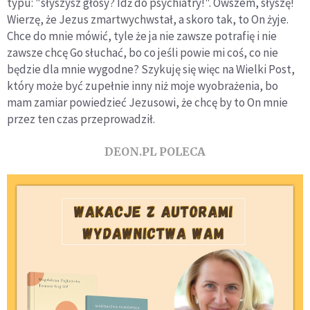
typu: "słyszysz głosy? Idź do psychiatry!". Owszem, słyszę!
Wierzę, że Jezus zmartwychwstał, a skoro tak, to On żyje.
Chce do mnie mówić, tyle że ja nie zawsze potrafię i nie
zawsze chcę Go słuchać, bo co jeśli powie mi coś, co nie
będzie dla mnie wygodne? Szykuję się więc na Wielki Post,
który może być zupełnie inny niż moje wyobrażenia, bo
mam zamiar powiedzieć Jezusowi, że chcę by to On mnie
przez ten czas przeprowadził.
DEON.PL POLECA