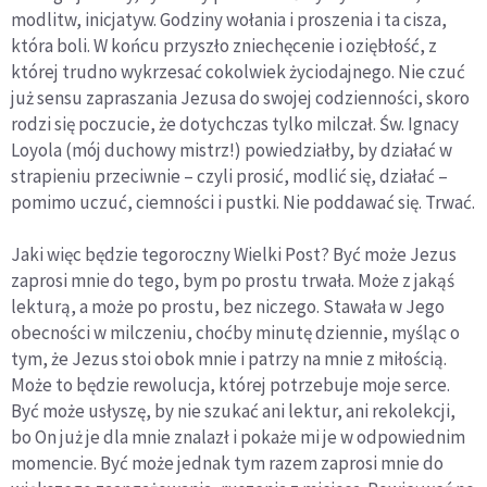
modlitw, inicjatyw. Godziny wołania i proszenia i ta cisza,
która boli. W końcu przyszło zniechęcenie i oziębłość, z
której trudno wykrzesać cokolwiek życiodajnego. Nie czuć
już sensu zapraszania Jezusa do swojej codzienności, skoro
rodzi się poczucie, że dotychczas tylko milczał. Św. Ignacy
Loyola (mój duchowy mistrz!) powiedziałby, by działać w
strapieniu przeciwnie – czyli prosić, modlić się, działać –
pomimo uczuć, ciemności i pustki. Nie poddawać się. Trwać.
Jaki więc będzie tegoroczny Wielki Post? Być może Jezus
zaprosi mnie do tego, bym po prostu trwała. Może z jakąś
lekturą, a może po prostu, bez niczego. Stawała w Jego
obecności w milczeniu, choćby minutę dziennie, myśląc o
tym, że Jezus stoi obok mnie i patrzy na mnie z miłością.
Może to będzie rewolucja, której potrzebuje moje serce.
Być może usłyszę, by nie szukać ani lektur, ani rekolekcji,
bo On już je dla mnie znalazł i pokaże mi je w odpowiednim
momencie. Być może jednak tym razem zaprosi mnie do