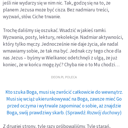
jeśli nie wydarzy się w nim nic. Tak, godzę się na to, że
planem Jezusa może być cisza. Bez nadmiaru treści,
wyzwań, słów. Ciche trwanie.
Trochę daliśmy się oszukać. Wsadzić w jakieś ramki.
Wyzwania, posty, lektury, rekolekcje. Nadmiar aktywności,
który tylko męczy. Jednocześnie nie daje życia, ale nadal
wmawiamy sobie, że tak ma być. Jednak czy tego chce dla
nas Jezus – byśmy w Wielkanoc odetchnęli z ulgą, że już
koniec, że w końcu mogę żyć? Chyba nie o to Mu chodzi…
DEON.PL POLECA
Kto szuka Boga, musi się zwrócić całkowicie do wewnątrz.
Musi się wciąż ukierunkowywać na Boga, zawsze mieć Go
przed oczyma i wytrwale zapominać o sobie, aż znajdzie
Boga, swój prawdziwy skarb. (Sprawdź:
Rozwój duchowy
)
Z drugiej strony, tyle razy próbowaliśmy. Tyle starań,