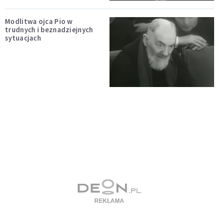
Modlitwa ojca Pio w
trudnych i beznadziejnych
sytuacjach