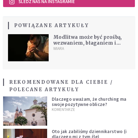
ŚLEDŹ NAS NA INSTAGRAMIE
POWIĄZANE ARTYKUŁY
Modlitwa może być prośbą,
wezwaniem, błaganiem i
dziękczynieniem. Co to
WIARA
oznacza?
REKOMENDOWANE DLA CIEBIE /
POLECANE ARTYKUŁY
Dlaczego uważam, że churching ma
swoje pozytywne oblicze?
KOMENTARZE
Oto jak zabiliśmy dziennikarstwo (i
dlaczego mi z tym źle)