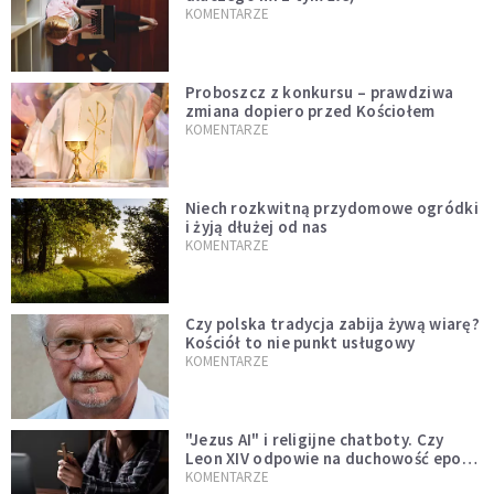
KOMENTARZE
Proboszcz z konkursu – prawdziwa
zmiana dopiero przed Kościołem
KOMENTARZE
Niech rozkwitną przydomowe ogródki
i żyją dłużej od nas
KOMENTARZE
Czy polska tradycja zabija żywą wiarę?
Kościół to nie punkt usługowy
KOMENTARZE
"Jezus AI" i religijne chatboty. Czy
Leon XIV odpowie na duchowość epoki
sztucznej inteligencji?
KOMENTARZE