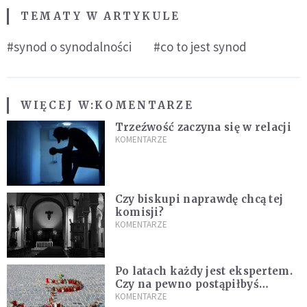
TEMATY W ARTYKULE
#synod o synodalności
#co to jest synod
WIĘCEJ W:
KOMENTARZE
Trzeźwość zaczyna się w relacji
KOMENTARZE
Czy biskupi naprawdę chcą tej
komisji?
KOMENTARZE
Po latach każdy jest ekspertem.
Czy na pewno postąpiłbyś
inaczej?
KOMENTARZE