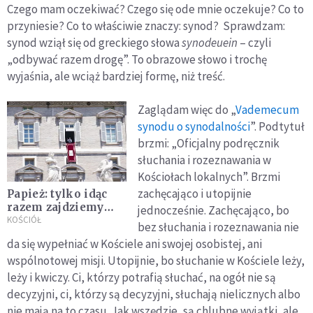
Czego mam oczekiwać? Czego się ode mnie oczekuje? Co to
przyniesie? Co to właściwie znaczy: synod? Sprawdzam:
synod wziął się od greckiego słowa
synodeuein
– czyli
„odbywać razem drogę”. To obrazowe słowo i trochę
wyjaśnia, ale wciąż bardziej formę, niż treść.
Zaglądam więc do „
Vademecum
synodu o synodalności
”. Podtytuł
brzmi: „Oficjalny podręcznik
słuchania i rozeznawania w
Kościołach lokalnych”. Brzmi
zachęcająco i utopijnie
Papież: tylko idąc
razem zajdziemy
jednocześnie. Zachęcająco, bo
daleko
KOŚCIÓŁ
bez słuchania i rozeznawania nie
da się wypełniać w Kościele ani swojej osobistej, ani
wspólnotowej misji. Utopijnie, bo słuchanie w Kościele leży,
leży i kwiczy. Ci, którzy potrafią słuchać, na ogół nie są
decyzyjni, ci, którzy są decyzyjni, słuchają nielicznych albo
nie mają na to czasu. Jak wszędzie, są chlubne wyjątki, ale