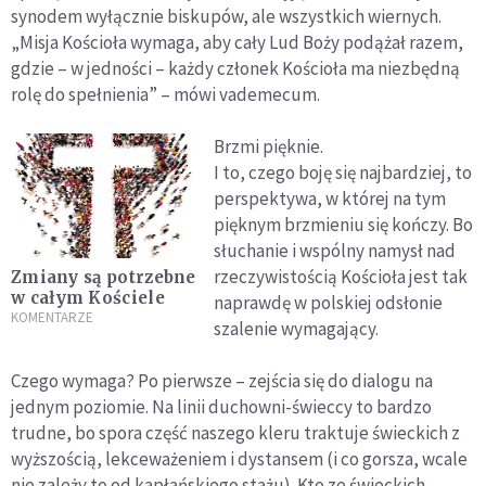
synodem wyłącznie biskupów, ale wszystkich wiernych.
„Misja Kościoła wymaga, aby cały Lud Boży podążał razem,
gdzie – w jedności – każdy członek Kościoła ma niezbędną
rolę do spełnienia” – mówi vademecum.
Brzmi pięknie.
I to, czego boję się najbardziej, to
perspektywa, w której na tym
pięknym brzmieniu się kończy. Bo
słuchanie i wspólny namysł nad
rzeczywistością Kościoła jest tak
Zmiany są potrzebne
w całym Kościele
naprawdę w polskiej odsłonie
KOMENTARZE
szalenie wymagający.
Czego wymaga? Po pierwsze – zejścia się do dialogu na
jednym poziomie. Na linii duchowni-świeccy to bardzo
trudne, bo spora część naszego kleru traktuje świeckich z
wyższością, lekceważeniem i dystansem (i co gorsza, wcale
nie zależy to od kapłańskiego stażu). Kto ze świeckich,