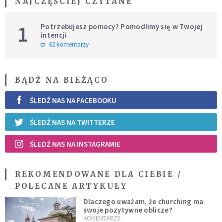
NAJCZĘŚCIEJ CZYTANE
1
Potrzebujesz pomocy? Pomodlimy się w Twojej
intencji
62 komentarzy
BĄDŹ NA BIEŻĄCO
ŚLEDŹ NAS NA FACEBOOKU
ŚLEDŹ NAS NA TWITTERZE
ŚLEDŹ NAS NA INSTAGRAMIE
REKOMENDOWANE DLA CIEBIE /
POLECANE ARTYKUŁY
Dlaczego uważam, że churching ma
swoje pozytywne oblicze?
KOMENTARZE