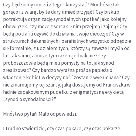
dwie skrajności w
Czy będziemy umieli z tego skorzystać? Modlić się tak
myśleniu o synodzie
gorąco i z wiarą, by te dary umieć przyjąć? Czy biskupi
potraktują organizację synodalnych spotkań jako kolejny
obowiązek, czy może z serca się nim przejmą i zajmą? Czy
będą potrafili ożywić do działania swoje diecezje? Czy w
strukturach dekanalnych i parafialnych wszystko odbędzie
się formalnie, z udziałem tych, którzy są zawsze i myślą od
lat tak samo, a może tym razem jednak nie? Czy
proboszczowie będą mieli pomysły na to, jak synod
zrealizować? Czy bardzo wyraźna prośba papieża o
włączenie kobiet w decyzyjność zostanie wysłuchana? Czy
nie zmarnujemy tej szansy, jaką dostajemy od Franciszka w
ładnie zapakowanym pudełku z enigmatyczną etykietą
„synod o synodalności?”
Mnóstwo pytań. Mało odpowiedzi.
I trudno stwierdzić, czy czas pokaże, czy czas pokarze.