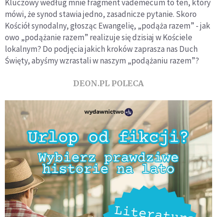
Kluczowy według mnie fragment vademecum to ten, który
mówi, że synod stawia jedno, zasadnicze pytanie. Skoro
Kościół synodalny, głosząc Ewangelię, „podąża razem” - jak
owo „podążanie razem” realizuje się dzisiaj w Kościele
lokalnym? Do podjęcia jakich kroków zaprasza nas Duch
Święty, abyśmy wzrastali w naszym „podążaniu razem”?
DEON.PL POLECA