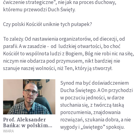
ćwiczenie strategiczne", nie jak na proces duchowy,
któremu przewodzi Duch Święty.
Czy polski Kościół uniknie tych pułapek?
To zależy. Od nastawienia organizatorów, od diecezji, od
parafii. A w zasadzie - od ludzkiej otwartości, bo choć
Kościół to wspólnota ludzi z Bogiem, Bóg nie robi nic na siłę,
niczym nie obdarza pod przymusem, nikt bardziej nie
szanuje naszej wolności, niż Ten, który ją stworzył.
Synod ma być doświadczeniem
Ducha Świętego. A On przychodzi
w poczuciu jedności, w darze
słuchania się, z twórczą łaską
porozumienia, znajdowania
rozwiązań, szukania dobra, a nie
Prof. Aleksander
Bańka: w polskim
wygody i „świętego” spokoju.
Kościele istnieją
WIARA