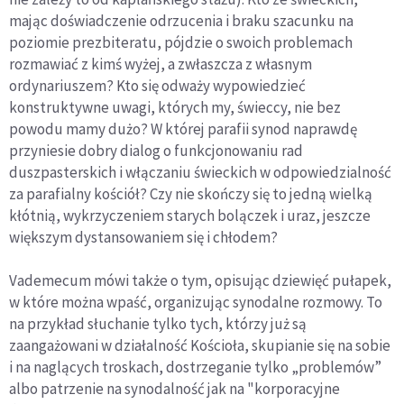
mając doświadczenie odrzucenia i braku szacunku na
poziomie prezbiteratu, pójdzie o swoich problemach
rozmawiać z kimś wyżej, a zwłaszcza z własnym
ordynariuszem? Kto się odważy wypowiedzieć
konstruktywne uwagi, których my, świeccy, nie bez
powodu mamy dużo? W której parafii synod naprawdę
przyniesie dobry dialog o funkcjonowaniu rad
duszpasterskich i włączaniu świeckich w odpowiedzialność
za parafialny kościół? Czy nie skończy się to jedną wielką
kłótnią, wykrzyczeniem starych bolączek i uraz, jeszcze
większym dystansowaniem się i chłodem?
Vademecum mówi także o tym, opisując dziewięć pułapek,
w które można wpaść, organizując synodalne rozmowy. To
na przykład słuchanie tylko tych, którzy już są
zaangażowani w działalność Kościoła, skupianie się na sobie
i na naglących troskach, dostrzeganie tylko „problemów”
albo patrzenie na synodalność jak na "korporacyjne