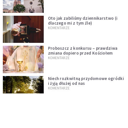
Oto jak zabiliśmy dziennikarstwo (i
dlaczego mi z tym źle)
KOMENTARZE
Proboszcz z konkursu – prawdziwa
zmiana dopiero przed Kościołem
KOMENTARZE
Niech rozkwitną przydomowe ogródki
i żyją dłużej od nas
KOMENTARZE
Czy polska tradycja zabija żywą wiarę?
Kościół to nie punkt usługowy
KOMENTARZE