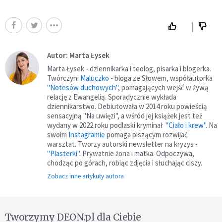
Autor: Marta Łysek
Marta Łysek - dziennikarka i teolog, pisarka i blogerka.
Twórczyni
Maluczko
- bloga ze Słowem, współautorka
"Notesów duchowych"
, pomagających wejść w żywą
relację z Ewangelią. Sporadycznie wykłada
dziennikarstwo. Debiutowała w 2014 roku powieścią
sensacyjną "Na uwięzi", a wśród jej książek jest też
wydany w 2022 roku podlaski kryminał
"Ciało i krew"
. Na
swoim
Instagramie
pomaga piszącym rozwijać
warsztat. Tworzy autorski newsletter na kryzys -
"Plasterki"
. Prywatnie żona i matka. Odpoczywa,
chodząc po górach, robiąc zdjęcia i słuchając ciszy.
Zobacz inne artykuły autora
Tworzymy DEON.pl dla Ciebie